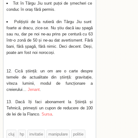
Tot în Târgu Jiu sunt puțoi de șmecheri ce
conduc în oraș fără permis.
Polițiștii de la rutieră din Târgu Jiu sunt
foarte ai dracu, zice-se. Nu știu dacă iau șpagă
sau nu, dar pe noi ne-au prins pe centură cu 63
într-o zonă de 50 și ne-au dat avertisment. Fără
bani, fără șpagă, fără nimic. Deci decent. Deși,
poate am fost noi norocoși.
Cică știință: un om are o carte despre
temele de actualitate din știință: gravitație,
viteza luminii, modul de funcționare a
creierului…
Jenant
.
Dacă îți faci abonament la Știință și
Tehnică, primești un cupon de reducere de 100
de lei de la Flanco.
Sursa
.
cluj
hp
invitatie
manipulare
politie