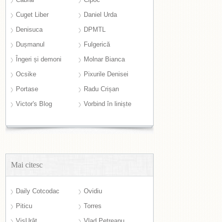
Cuget Liber
Daniel Urda
Denisuca
DPMTL
Dușmanul
Fulgerică
Îngeri și demoni
Molnar Bianca
Ocsike
Pixurile Denisei
Portase
Radu Crișan
Victor's Blog
Vorbind în liniște
Mai citesc
Daily Cotcodac
Ovidiu
Piticu
Torres
VisUrât
Vlad Petreanu