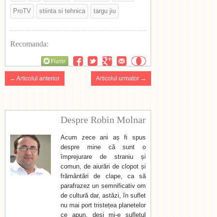
ProTV
stiinta si tehnica
targu jiu
Recomanda:
Flattr
← Articolul anterior
Articolul urmator →
Despre Robin Molnar
Acum zece ani aș fi spus
despre mine că sunt o
împrejurare de straniu și
comun, de aiurări de clopot și
frământări de clape, ca să
parafrazez un semnificativ om
de cultură dar, astăzi, în suflet
nu mai port tristețea planetelor
ce apun, deși mi-e sufletul