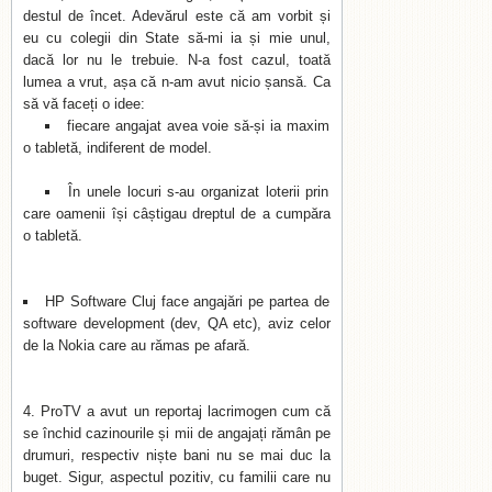
destul de încet. Adevărul este că am vorbit și
eu cu colegii din State să-mi ia și mie unul,
dacă lor nu le trebuie. N-a fost cazul, toată
lumea a vrut, așa că n-am avut nicio șansă. Ca
să vă faceți o idee:
fiecare angajat avea voie să-și ia maxim
o tabletă, indiferent de model.
În unele locuri s-au organizat loterii prin
care oamenii își câștigau dreptul de a cumpăra
o tabletă.
HP Software Cluj face angajări pe partea de
software development (dev, QA etc), aviz celor
de la Nokia care au rămas pe afară.
ProTV a avut un reportaj lacrimogen cum că
se închid cazinourile și mii de angajați rămân pe
drumuri, respectiv niște bani nu se mai duc la
buget. Sigur, aspectul pozitiv, cu familii care nu