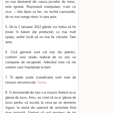
se mai destramă din cauza jocurilor de noroc,
este ignorat. Rușinoasă manipulare, n-am ce
zice: – Uite ăștia ce fac, ne închid cazinourile,
de nu mai merge nimic în țara asta.
De la 1 Ianuarie 2012 găinile vor trebui să fie
ținute în baterii (de producție) cu mai mult
spațiu, astfel încât să nu mai fie chinuite. Tare
asta.
Cică gemenii sunt cel mai rău platnici,
conform unui studiu realizat de nu știu ce
companie de recuperări. Adevărul este că noi
suntem cam împrăștiați la bani.
În apele uzate (canalizare) sunt sute de
virusuri necunoscute.
Sursa
.
O doctorandă din Iași s-a sinucis fiindcă nu-și
găsea de lucru. Amu, eu cred că nu-și găsea de
lucru pentru că excela la ceva pe un domeniu
îngust, la restul din spectrul de activitate fiind
doar instruită. Simțind că mă prostesc de tot