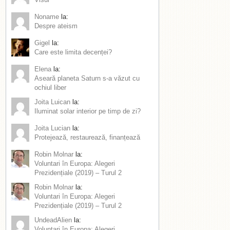
Noname
la:
Despre ateism
Gigel
la:
Care este limita decenței?
Elena
la:
Aseară planeta Saturn s-a văzut cu
ochiul liber
Joita Luican
la:
Iluminat solar interior pe timp de zi?
Joita Lucian
la:
Protejează, restaurează, finanțează
Robin Molnar
la:
Voluntari în Europa: Alegeri
Prezidențiale (2019) – Turul 2
Robin Molnar
la:
Voluntari în Europa: Alegeri
Prezidențiale (2019) – Turul 2
UndeadAlien
la:
Voluntari în Europa: Alegeri