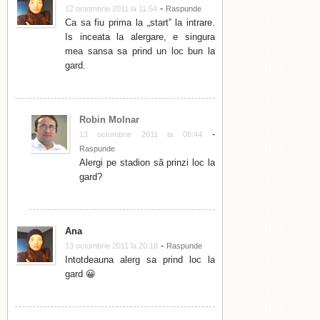
-
12 octombrie 2011 la 11:54
Raspunde
Ca sa fiu prima la „start” la intrare.
Is inceata la alergare, e singura
mea sansa sa prind un loc bun la
gard.
Robin Molnar
-
13 octombrie 2011 la 08:44
Raspunde
Alergi pe stadion să prinzi loc la
gard?
Ana
-
13 octombrie 2011 la 20:18
Raspunde
Intotdeauna alerg sa prind loc la
gard 😀