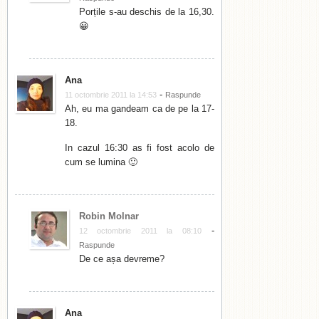
Porțile s-au deschis de la 16,30.
😀
Ana
-
11 octombrie 2011 la 14:53
Raspunde
Ah, eu ma gandeam ca de pe la 17-
18.
In cazul 16:30 as fi fost acolo de
cum se lumina 🙂
Robin Molnar
-
12 octombrie 2011 la 08:10
Raspunde
De ce așa devreme?
Ana