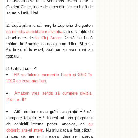
Diseară o să fiu la Scorpions. Avem bilete la
Golden Circle, luate de crocodiluța mea încă de
acum o lună. Ura!
După prânz o să merg la Euphoria Biergarten
să-mi ridic acreditarea/ invitația
la festivitățile de
deschidere de
la Cluj Arena
. O să fie bună
mâine, la Smokie, că acolo n-am bilet. Și o să
fie bună și la meci, deși eu nu prea sunt cu
fotbalul.
Câteva cu HP:
HP va înlocui memoriile Flash și SSD în
2013 cu ceva mai bun
.
Amazon vrea serios să cumpere divizia
Palm a HP
.
Atât de tare s-au grăbit angajații HP să
cumpere tableta HP TouchPad prin programul
de achiziții interne pentru angajați, că
au
doborât site-ul intern
. Nu știu dacă a fost căzut,
sincer, că mie îmi mergea, deși se încărca