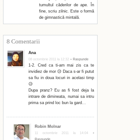
tumultul căderilor de ape. În
fine, scriu zilnic. Este o formă
de gimnastică mintală.
8 Comentarii
Ana
-
08 octombrie 2011 la 12:32
Raspunde
1-2. Cred ca ti-am mai zis ca te
invidiez de mor 😥 Daca s-ar fi putut
sa fiu in doua locuri in acelasi timp
😥
Dupa pranz? Eu as fi fost deja la
intrare de dimineata, numai sa intru
prima sa prind loc bun la gard…
Robin Molnar
-
11 octombrie 2011 la 14:04
Raspunde