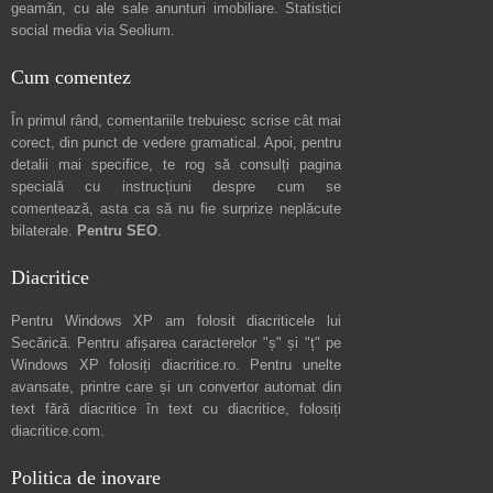
geamăn, cu ale sale
anunturi imobiliare
. Statistici
social media via
Seolium
.
Cum comentez
În primul rând, comentariile trebuiesc scrise cât mai
corect, din punct de vedere gramatical. Apoi, pentru
detalii mai specifice, te rog să consulți pagina
specială cu instrucțiuni despre
cum se
comentează
, asta ca să nu fie surprize neplăcute
bilaterale.
Pentru SEO
.
Diacritice
Pentru Windows XP am folosit diacriticele lui
Secărică
. Pentru afișarea caracterelor "ș" și "ț" pe
Windows XP folosiți
diacritice.ro
. Pentru unelte
avansate, printre care și un convertor automat din
text fără diacritice în text cu diacritice, folosiți
diacritice.com
.
Politica de inovare