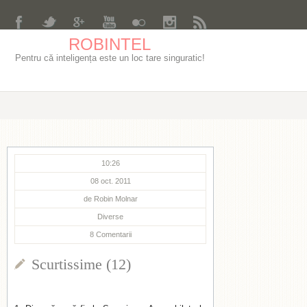
ROBINTEL
Pentru că inteligența este un loc tare singuratic!
10:26
08 oct. 2011
de
Robin Molnar
Diverse
8
Comentarii
Scurtissime (12)