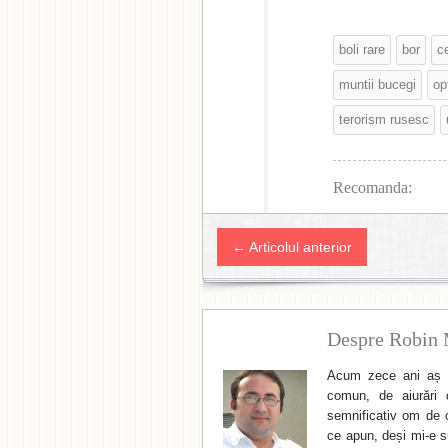
boli rare
bor
c
muntii bucegi
op
terorism rusesc
Recomanda:
← Articolul anterior
Despre Robin 
Acum zece ani aș f
comun, de aiurări 
semnificativ om de cu
ce apun, deși mi-e su