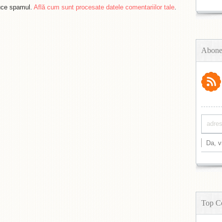
duce spamul.
Află cum sunt procesate datele comentariilor tale
.
Abone
Top C