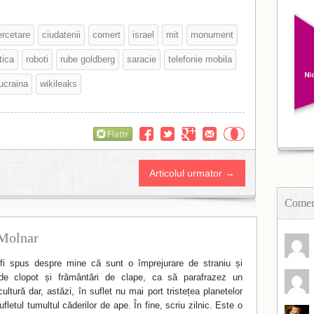
ercetare
ciudatenii
comert
israel
mit
monument
tica
roboti
rube goldberg
saracie
telefonie mobila
ucraina
wikileaks
Flattr
Articolul urmator →
Coment
Molnar
i spus despre mine că sunt o împrejurare de straniu și
de clopot și frământări de clape, ca să parafrazez un
ltură dar, astăzi, în suflet nu mai port tristețea planetelor
fletul tumultul căderilor de ape. În fine, scriu zilnic. Este o