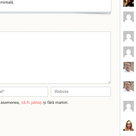
mintală.
de asemenea,
să fii părtaș
și fără martori.