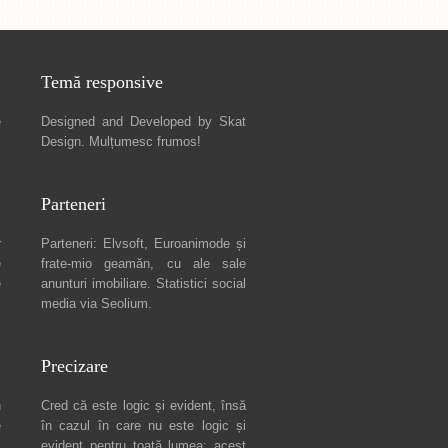
Temă responsive
e
Designed and Developed by
Skat
Design
. Mulțumesc frumos!
Parteneri
r
Parteneri:
Elvsoft
,
Euroanimode
și
e
frate-mio geamăn, cu ale sale
e
anunturi imobiliare
. Statistici social
media via
Seolium
.
Precizare
n
Cred că este logic și evident, însă
e
în cazul în care nu este logic și
c
evident pentru toată lumea: acest