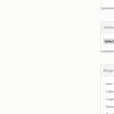
Arhiv
Arhive
Blogro
Alex 
Cabra
Cuget
Deni