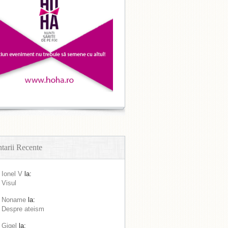
arii Recente
Ionel V
la:
Visul
Noname
la:
Despre ateism
Gigel
la: