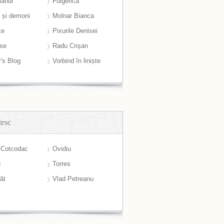
anul
Fulgerică
i și demoni
Molnar Bianca
ke
Pixurile Denisei
ase
Radu Crișan
r's Blog
Vorbind în liniște
tesc
 Cotcodac
Ovidiu
u
Torres
ât
Vlad Petreanu