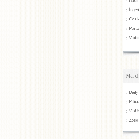
Dușm
Înger
Ocsi
Port
Victo
Mai ci
Daily
Pitic
VisUr
Zoso