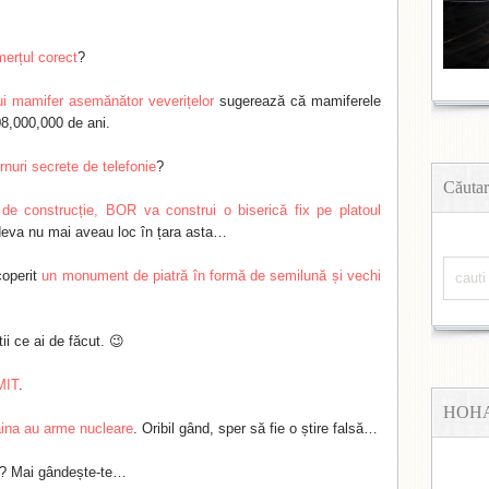
erțul corect
?
i mamifer asemănător veverițelor
sugerează că mamiferele
08,000,000 de ani.
rnuri secrete de telefonie
?
Căutar
 de construcție, BOR va construi o biserică fix pe platoul
deva nu mai aveau loc în țara asta…
coperit
un monument de piatră în formă de semilună și vechi
tii ce ai de făcut. 😉
MIT
.
HOH
raina au arme nucleare
. Oribil gând, sper să fie o știre falsă…
? Mai gândește-te…