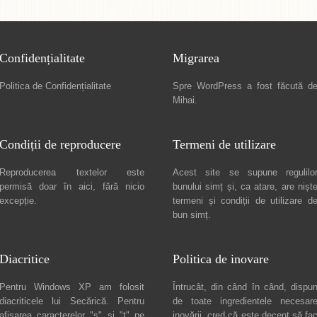
Confidențialitate
Migrarea
Politica de Confidențialitate
Spre
WordPress a fost făcută d
Mihai
.
Condiții de reproducere
Termeni de utilizare
Reproducerea textelor este
Acest site se supune regulilo
permisă doar în
aici
, fără nicio
bunului simț și, ca atare, are nișt
excepție.
termeni și condiții de utilizare
d
bun simț.
Diacritice
Politica de inovare
Pentru Windows XP am folosit
Întrucât, din când în când, dispu
diacriticele lui
Secărică
. Pentru
de toate ingredientele necesar
afișarea caracterelor "ș" și "ț" pe
inovării, cred că este decent să fa