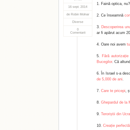
Faină optica, nu?
16 sept. 2014
de
Robin Molnar
Ce înseamnă
com
Diverse
Descoperirea unu
0
ar fi apărut acum 2
Comentarii
Oare noi avem
tu
Fără autorizație
Bucegilor
. Că altun
În Israel s-a des
de 5,000 de ani
.
Care te pricepi
, ș
Ghepardul de la 
Teroriștii din Uc
Creație perfectă