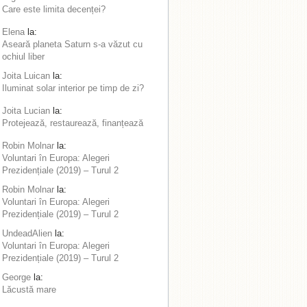
Care este limita decenței?
Elena
la:
Aseară planeta Saturn s-a văzut cu
ochiul liber
Joita Luican
la:
Iluminat solar interior pe timp de zi?
Joita Lucian
la:
Protejează, restaurează, finanțează
Robin Molnar
la:
Voluntari în Europa: Alegeri
Prezidențiale (2019) – Turul 2
Robin Molnar
la:
Voluntari în Europa: Alegeri
Prezidențiale (2019) – Turul 2
UndeadAlien
la:
Voluntari în Europa: Alegeri
Prezidențiale (2019) – Turul 2
George
la:
Lăcustă mare