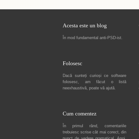
Acesta este un blog
În mod fundamental
anti-PSD-ist
.
Folosesc
Dacă sunteți curioși ce software
folosesc, am făcut
o listă
neexhaustivă
, poate vă ajută.
Cum comentez
În primul rând, comentariile
trebuiesc scrise cât mai corect, din
punct de vedere gramatical. Apoi,