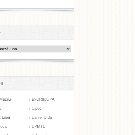
e
ll
Mazilu
aNDRIIpOPA
l
Cipoc
 Liber
Daniel Urda
suca
DPMTL