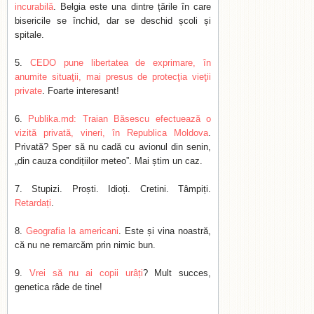
incurabilă
. Belgia este una dintre țările în care
bisericile se închid, dar se deschid școli și
spitale.
CEDO pune libertatea de exprimare, în
anumite situaţii, mai presus de protecţia vieţii
private
. Foarte interesant!
Publika.md: Traian Băsescu efectuează o
vizită privată, vineri, în Republica Moldova
.
Privată? Sper să nu cadă cu avionul din senin,
„din cauza condițiilor meteo”. Mai știm un caz.
Stupizi. Proști. Idioți. Cretini. Tâmpiți.
Retardați
.
Geografia la americani
. Este și vina noastră,
că nu ne remarcăm prin nimic bun.
Vrei să nu ai copii urâți
? Mult succes,
genetica râde de tine!