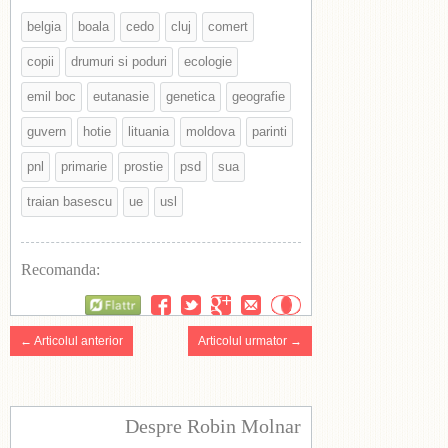
belgia
boala
cedo
cluj
comert
copii
drumuri si poduri
ecologie
emil boc
eutanasie
genetica
geografie
guvern
hotie
lituania
moldova
parinti
pnl
primarie
prostie
psd
sua
traian basescu
ue
usl
Recomanda:
Flattr
← Articolul anterior
Articolul urmator →
Despre Robin Molnar