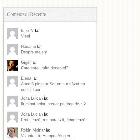
Comentarii Recente
Ionel V
la:
Visul
Noname
la:
Despre ateism
Gigel
la:
Care este limita decenței?
Elena
la:
Aseară planeta Saturn s-a văzut cu
ochiul liber
Joita Luican
la:
Iluminat solar interior pe timp de zi?
Joita Lucian
la:
Protejează, restaurează, finanțează
Robin Molnar
la:
Voluntari în Europa: Alegeri