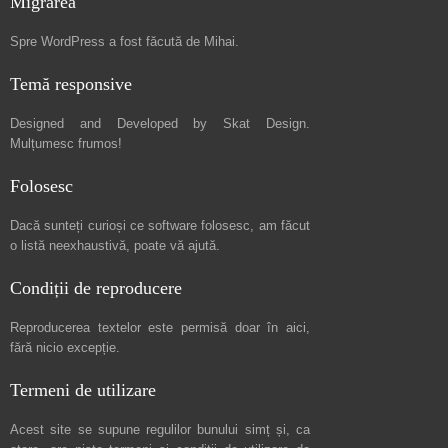
Migrarea
Spre
WordPress a fost făcută de Mihai
.
Temă responsive
Designed and Developed by
Skat Design
.
Mulțumesc frumos!
Folosesc
Dacă sunteți curioși ce software folosesc, am făcut
o listă neexhaustivă
, poate vă ajută.
Condiții de reproducere
Reproducerea textelor este permisă doar în
aici
,
fără nicio excepție.
Termeni de utilizare
Acest site se supune regulilor bunului simț și, ca