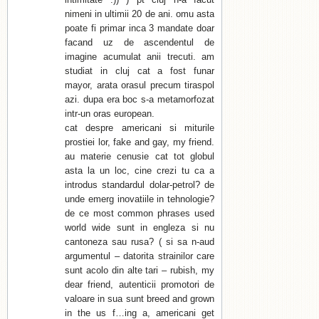
nimeni in ultimii 20 de ani. omu asta
poate fi primar inca 3 mandate doar
facand uz de ascendentul de
imagine acumulat anii trecuti. am
studiat in cluj cat a fost funar
mayor, arata orasul precum tiraspol
azi. dupa era boc s-a metamorfozat
intr-un oras european.
cat despre americani si miturile
prostiei lor, fake and gay, my friend.
au materie cenusie cat tot globul
asta la un loc, cine crezi tu ca a
introdus standardul dolar-petrol? de
unde emerg inovatiile in tehnologie?
de ce most common phrases used
world wide sunt in engleza si nu
cantoneza sau rusa? ( si sa n-aud
argumentul – datorita strainilor care
sunt acolo din alte tari – rubish, my
dear friend, autenticii promotori de
valoare in sua sunt breed and grown
in the us f…ing a, americani get