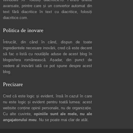
avansate, printre care și un convertor automat din
text fără diacritice în text cu diacritice, folosiți
diacritice.com
.
Politica de inovare
Întrucât, din când în când, dispun de toate
ingredientele necesare inovării, cred că este decent
să fac o listă cu noutățile aduse de acest blog în
blogosfera românească. Așadar, din punct de
vedere al inovării iată ce pot spune
despre acest
blog
.
Precizare
Cred că este logic și evident, însă în cazul în care
nu este logic și evident pentru toată lumea: acest
website conține opinii personale, nu de organizație.
Cu alte cuvinte,
opiniile sunt ale mele, nu ale
angajatorului meu
. Nu se poate mai clar de atât.