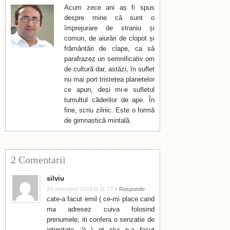
Acum zece ani aș fi spus
despre mine că sunt o
împrejurare de straniu și
comun, de aiurări de clopot și
frământări de clape, ca să
parafrazez un semnificativ om
de cultură dar, astăzi, în suflet
nu mai port tristețea planetelor
ce apun, deși mi-e sufletul
tumultul căderilor de ape. În
fine, scriu zilnic. Este o formă
de gimnastică mintală.
2 Comentarii
silviu
-
29 noiembrie 2013 la 11:27
Raspunde
cate-a facut emil ( ce-mi place cand
ma adresez cuiva folosind
prenumele, iti confera o senzatie de
intimitate :)) ) pt cluj n-a facut