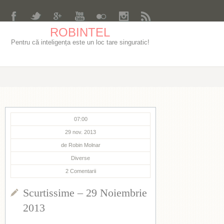
ROBINTEL
Pentru că inteligența este un loc tare singuratic!
07:00
29 nov. 2013
de
Robin Molnar
Diverse
2
Comentarii
Scurtissime – 29 Noiembrie
2013