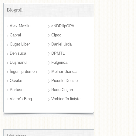
Blogroll
Alex Mazilu
aNDRIIpOPA
Cabral
Cipoc
Cuget Liber
Daniel Urda
Denisuca
DPMTL
Dușmanul
Fulgerică
Îngeri și demoni
Molnar Bianca
Ocsike
Pixurile Denisei
Portase
Radu Crișan
Victor's Blog
Vorbind în liniște