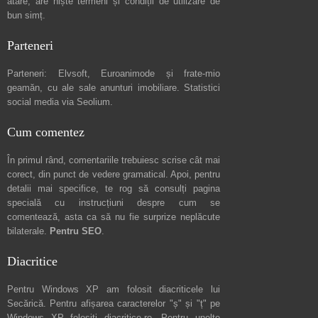
atare, are niște
termeni și condiții de utilizare
de
bun simț.
Parteneri
Parteneri:
Elvsoft
,
Euroanimode
și frate-mio
geamăn, cu ale sale
anunturi imobiliare
. Statistici
social media via
Seolium
.
Cum comentez
În primul rând, comentariile trebuiesc scrise cât mai
corect, din punct de vedere gramatical. Apoi, pentru
detalii mai specifice, te rog să consulți pagina
specială cu instrucțiuni despre
cum se
comentează
, asta ca să nu fie surprize neplăcute
bilaterale.
Pentru SEO
.
Diacritice
Pentru Windows XP am folosit diacriticele lui
Secărică
. Pentru afișarea caracterelor "ș" și "ț" pe
Windows XP folosiți
diacritice.ro
. Pentru unelte