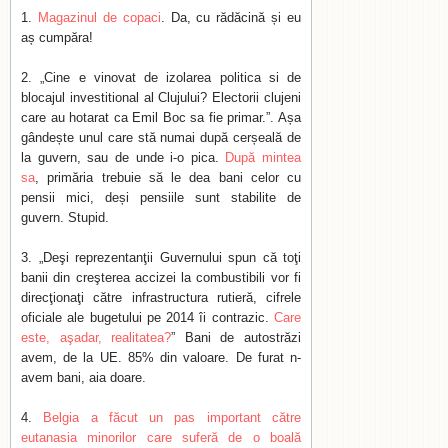
Magazinul de copaci
. Da, cu rădăcină și eu
aș cumpăra!
„Cine e vinovat de izolarea politica si de
blocajul investitional al Clujului? Electorii clujeni
care au hotarat ca Emil Boc sa fie primar.”. Așa
gândește unul care stă numai după cerșeală de
la guvern, sau de unde i-o pica.
După mintea
sa
, primăria trebuie să le dea bani celor cu
pensii mici, deși pensiile sunt stabilite de
guvern. Stupid.
„Deşi reprezentanţii Guvernului spun că toţi
banii din creşterea accizei la combustibili vor fi
direcţionaţi către infrastructura rutieră, cifrele
oficiale ale bugetului pe 2014 îi contrazic.
Care
este, aşadar, realitatea?
” Bani de autostrăzi
avem, de la UE. 85% din valoare. De furat n-
avem bani, aia doare.
Belgia a făcut un pas important către
eutanasia minorilor care suferă de o boală