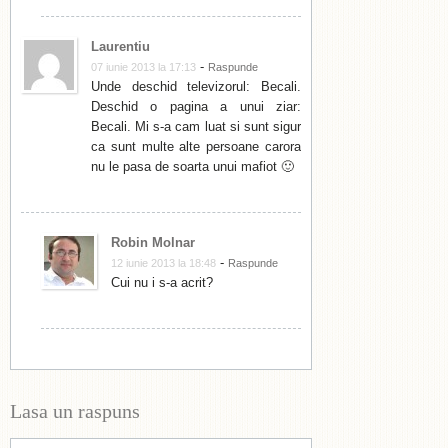
Laurentiu
-
07 iunie 2013 la 17:13
Raspunde
Unde deschid televizorul: Becali.
Deschid o pagina a unui ziar:
Becali. Mi s-a cam luat si sunt sigur
ca sunt multe alte persoane carora
nu le pasa de soarta unui mafiot 🙂
Robin Molnar
-
12 iunie 2013 la 18:48
Raspunde
Cui nu i s-a acrit?
Lasa un raspuns