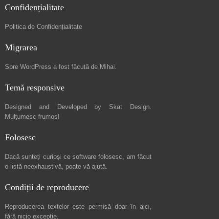
Confidențialitate
Politica de Confidențialitate
Migrarea
Spre
WordPress a fost făcută de Mihai
.
Temă responsive
Designed and Developed by
Skat Design
.
Mulțumesc frumos!
Folosesc
Dacă sunteți curioși ce software folosesc, am făcut
o listă neexhaustivă
, poate vă ajută.
Condiții de reproducere
Reproducerea textelor este permisă doar în
aici
,
fără nicio excepție.