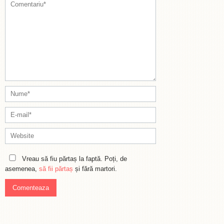
Vreau să fiu părtaș la faptă. Poți, de
asemenea,
să fii părtaș
și fără martori.