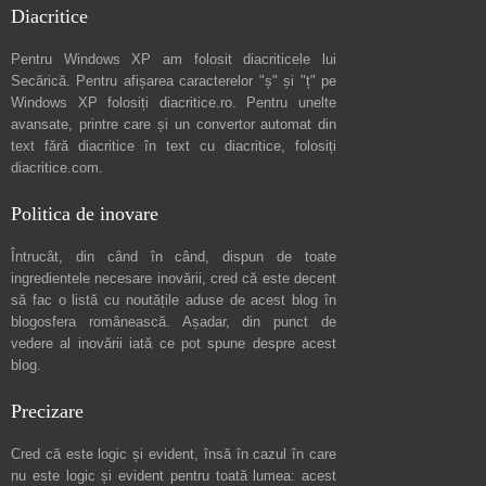
Diacritice
Pentru Windows XP am folosit diacriticele lui
Secărică
. Pentru afișarea caracterelor "ș" și "ț" pe
Windows XP folosiți
diacritice.ro
. Pentru unelte
avansate, printre care și un convertor automat din
text fără diacritice în text cu diacritice, folosiți
diacritice.com
.
Politica de inovare
Întrucât, din când în când, dispun de toate
ingredientele necesare inovării, cred că este decent
să fac o listă cu noutățile aduse de acest blog în
blogosfera românească. Așadar, din punct de
vedere al inovării iată ce pot spune
despre acest
blog
.
Precizare
Cred că este logic și evident, însă în cazul în care
nu este logic și evident pentru toată lumea: acest