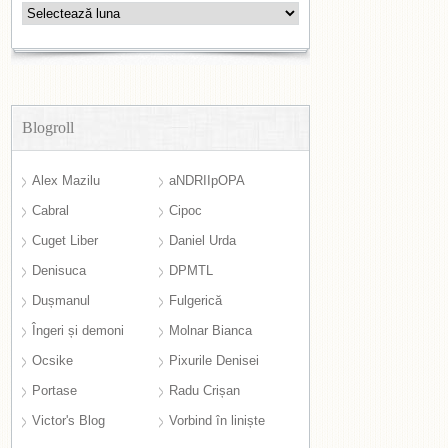
Arhive
Blogroll
Alex Mazilu
aNDRIIpOPA
Cabral
Cipoc
Cuget Liber
Daniel Urda
Denisuca
DPMTL
Dușmanul
Fulgerică
Îngeri și demoni
Molnar Bianca
Ocsike
Pixurile Denisei
Portase
Radu Crișan
Victor's Blog
Vorbind în liniște