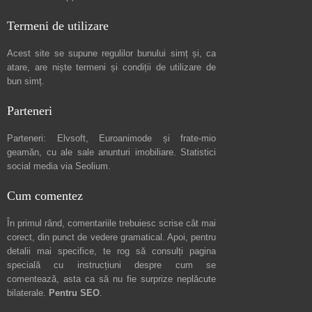
Termeni de utilizare
Acest site se supune regulilor bunului simț și, ca
atare, are niște
termeni și condiții de utilizare
de
bun simț.
Parteneri
Parteneri:
Elvsoft
,
Euroanimode
și frate-mio
geamăn, cu ale sale
anunturi imobiliare
. Statistici
social media via
Seolium
.
Cum comentez
În primul rând, comentariile trebuiesc scrise cât mai
corect, din punct de vedere gramatical. Apoi, pentru
detalii mai specifice, te rog să consulți pagina
specială cu instrucțiuni despre
cum se
comentează
, asta ca să nu fie surprize neplăcute
bilaterale.
Pentru SEO
.