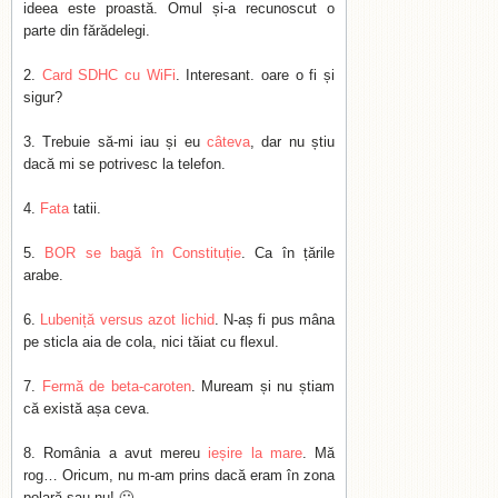
ideea este proastă. Omul și-a recunoscut o
parte din fărădelegi.
Card SDHC cu WiFi
. Interesant. oare o fi și
sigur?
Trebuie să-mi iau și eu
câteva
, dar nu știu
dacă mi se potrivesc la telefon.
Fata
tatii.
BOR se bagă în Constituție
. Ca în țările
arabe.
Lubeniță versus azot lichid
. N-aș fi pus mâna
pe sticla aia de cola, nici tăiat cu flexul.
Fermă de beta-caroten
. Muream și nu știam
că există așa ceva.
România a avut mereu
ieșire la mare
. Mă
rog… Oricum, nu m-am prins dacă eram în zona
polară sau nu! 🙁