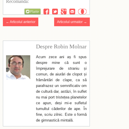
Recomanda:
Flattr
← Articolul anterior
Articolul urmator →
Despre Robin Molnar
Acum zece ani aș fi spus
despre mine că sunt o
împrejurare de straniu și
comun, de aiurări de clopot și
frământări de clape, ca să
parafrazez un semnificativ om
de cultură dar, astăzi, în suflet
nu mai port tristețea planetelor
ce apun, deși mi-e sufletul
tumultul căderilor de ape. În
fine, scriu zilnic. Este o formă
de gimnastică mintală.