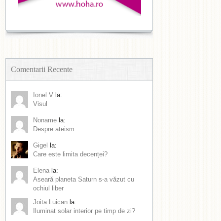
Comentarii Recente
Ionel V
la:
Visul
Noname
la:
Despre ateism
Gigel
la:
Care este limita decenței?
Elena
la:
Aseară planeta Saturn s-a văzut cu
ochiul liber
Joita Luican
la:
Iluminat solar interior pe timp de zi?