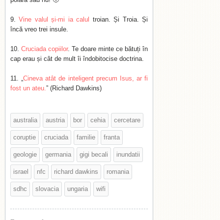
Vine valul și-mi ia calul
troian. Și Troia. Și
încă vreo trei insule.
Cruciada copiilor
. Te doare minte ce bătuți în
cap erau și cât de mult îi îndobitocise doctrina.
„
Cineva atât de inteligent precum Isus, ar fi
fost un ateu.
” (Richard Dawkins)
australia
austria
bor
cehia
cercetare
coruptie
cruciada
familie
franta
geologie
germania
gigi becali
inundatii
israel
nfc
richard dawkins
romania
sdhc
slovacia
ungaria
wifi