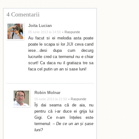
4 Comentarii
Joita Lucian
-
05 iunie 2013 la 14:56
Raspunde
Au facut si ei melodia asta poate
poate le scapa si lor JIJI ceva cand
iese…desi dupa cum decurg
lucrurile cred ca termenul nu e chiar
scurt! Ca daca nu il gratiaza tre sa
faca cel putin un an si sase luni!
Robin Molnar
-
05 iunie 2013 la 21:50
Raspunde
Îți dai seama că de aia, nu
pentru că i-ar duce ei grija lui
Gigi. Ce n-am înțeles este
termenul:
– De ce un an și șase
luni?