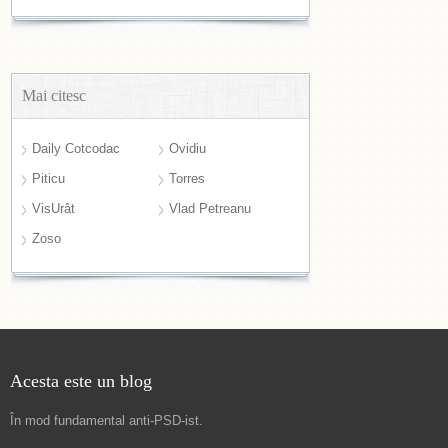
Mai citesc
Daily Cotcodac
Ovidiu
Piticu
Torres
VisUrât
Vlad Petreanu
Zoso
Acesta este un blog
În mod fundamental
anti-PSD-ist
.