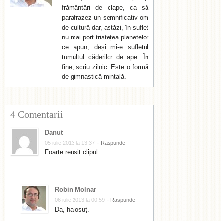
frământări de clape, ca să
parafrazez un semnificativ om
de cultură dar, astăzi, în suflet
nu mai port tristețea planetelor
ce apun, deși mi-e sufletul
tumultul căderilor de ape. În
fine, scriu zilnic. Este o formă
de gimnastică mintală.
4 Comentarii
Danut
-
05 iulie 2013 la 13:37
Raspunde
Foarte reusit clipul…
Robin Molnar
-
06 iulie 2013 la 00:59
Raspunde
Da, haiosuț.