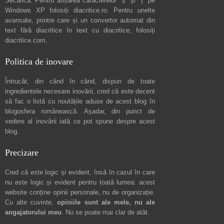
Secărică
. Pentru afișarea caracterelor "ș" și "ț" pe
Windows XP folosiți
diacritice.ro
. Pentru unelte
avansate, printre care și un convertor automat din
text fără diacritice în text cu diacritice, folosiți
diacritice.com
.
Politica de inovare
Întrucât, din când în când, dispun de toate
ingredientele necesare inovării, cred că este decent
să fac o listă cu noutățile aduse de acest blog în
blogosfera românească. Așadar, din punct de
vedere al inovării iată ce pot spune
despre acest
blog
.
Precizare
Cred că este logic și evident, însă în cazul în care
nu este logic și evident pentru toată lumea: acest
website conține opinii personale, nu de organizație.
Cu alte cuvinte,
opiniile sunt ale mele, nu ale
angajatorului meu
. Nu se poate mai clar de atât.