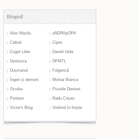
Blogroll
Alex Mazilu
aNDRIIpOPA
Cabral
Cipoc
Cuget Liber
Daniel Urda
Denisuca
DPMTL
Dușmanul
Fulgerică
Îngeri și demoni
Molnar Bianca
Ocsike
Pixurile Denisei
Portase
Radu Crișan
Victor's Blog
Vorbind în liniște