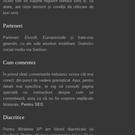
Acest site se supune regulilor bunului simț și, ca
atare, are niște
termeni și condiții de utilizare
de
bun simț.
Parteneri
Parteneri:
Elvsoft
,
Euroanimode
și frate-mio
geamăn, cu ale sale
anunturi imobiliare
. Statistici
social media via
Seolium
.
Cum comentez
În primul rând, comentariile trebuiesc scrise cât mai
corect, din punct de vedere gramatical. Apoi, pentru
detalii mai specifice, te rog să consulți pagina
specială cu instrucțiuni despre
cum se
comentează
, asta ca să nu fie surprize neplăcute
bilaterale.
Pentru SEO
.
Diacritice
Pentru Windows XP am folosit diacriticele lui