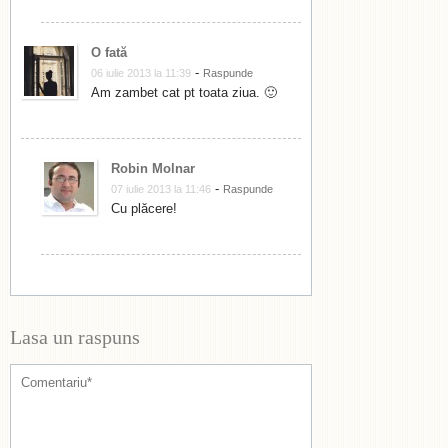
O fată
-
06 iulie 2013 la 11:39
Raspunde
Am zambet cat pt toata ziua. 🙂
Robin Molnar
-
07 iulie 2013 la 11:46
Raspunde
Cu plăcere!
Lasa un raspuns