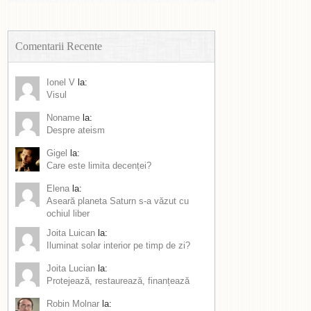
Comentarii Recente
Ionel V
la:
Visul
Noname
la:
Despre ateism
Gigel
la:
Care este limita decenței?
Elena
la:
Aseară planeta Saturn s-a văzut cu
ochiul liber
Joita Luican
la:
Iluminat solar interior pe timp de zi?
Joita Lucian
la:
Protejează, restaurează, finanțează
Robin Molnar
la: