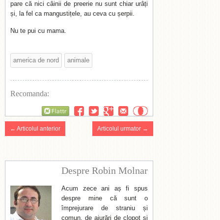
pare că nici câinii de preerie nu sunt chiar urâți
și, la fel ca mangustițele, au ceva cu șerpii.
Nu te pui cu mama.
america de nord
animale
Recomanda:
Flattr
← Articolul anterior
Articolul urmator →
Despre Robin Molnar
Acum zece ani aș fi spus
despre mine că sunt o
împrejurare de straniu și
comun, de aiurări de clopot și