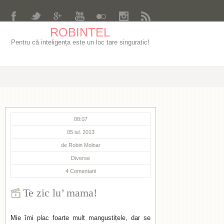
ROBINTEL
Pentru că inteligența este un loc tare singuratic!
08:07
05 iul. 2013
de
Robin Molnar
Diverse
4
Comentarii
Te zic lu’ mama!
Mie îmi plac foarte mult mangustițele, dar se