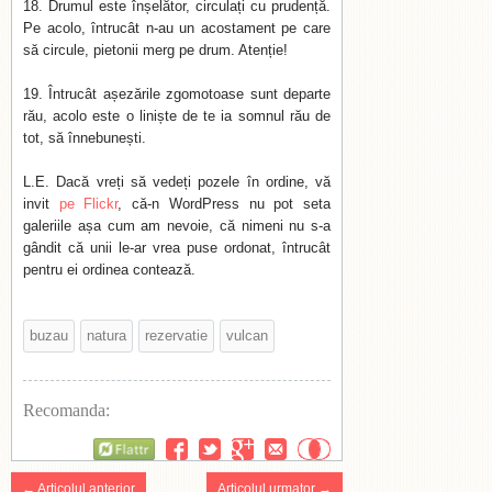
Drumul este înșelător, circulați cu prudență.
Pe acolo, întrucât n-au un acostament pe care
să circule, pietonii merg pe drum. Atenție!
Întrucât așezările zgomotoase sunt departe
rău, acolo este o liniște de te ia somnul rău de
tot, să înnebunești.
L.E. Dacă vreți să vedeți pozele în ordine, vă
invit
pe Flickr
, că-n WordPress nu pot seta
galeriile așa cum am nevoie, că nimeni nu s-a
gândit că unii le-ar vrea puse ordonat, întrucât
pentru ei ordinea contează.
buzau
natura
rezervatie
vulcan
Recomanda:
Flattr
← Articolul anterior
Articolul urmator →