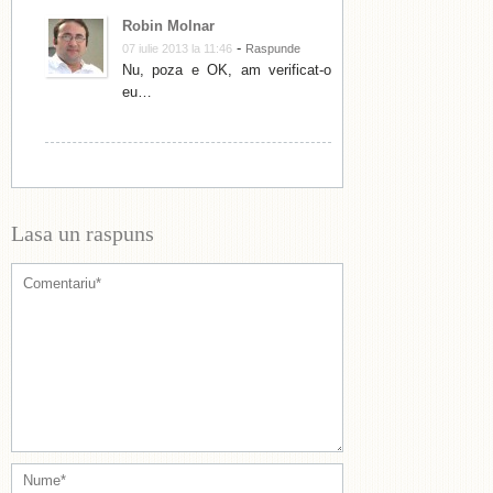
Robin Molnar
-
07 iulie 2013 la 11:46
Raspunde
Nu, poza e OK, am verificat-o
eu…
Lasa un raspuns