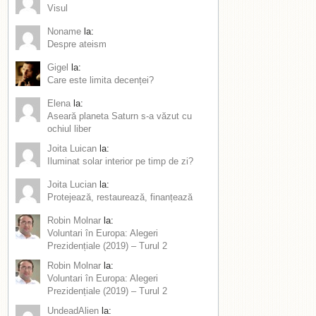
Visul
Noname
la:
Despre ateism
Gigel
la:
Care este limita decenței?
Elena
la:
Aseară planeta Saturn s-a văzut cu
ochiul liber
Joita Luican
la:
Iluminat solar interior pe timp de zi?
Joita Lucian
la:
Protejează, restaurează, finanțează
Robin Molnar
la:
Voluntari în Europa: Alegeri
Prezidențiale (2019) – Turul 2
Robin Molnar
la:
Voluntari în Europa: Alegeri
Prezidențiale (2019) – Turul 2
UndeadAlien
la: