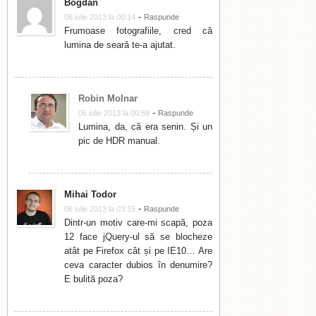
Bogdan
-
06 iulie 2013 la 00:14
Raspunde
Frumoase fotografiile, cred că
lumina de seară te-a ajutat.
Robin Molnar
-
06 iulie 2013 la 00:59
Raspunde
Lumina, da, că era senin. Și un
pic de HDR manual.
Mihai Todor
-
06 iulie 2013 la 03:15
Raspunde
Dintr-un motiv care-mi scapă, poza
12 face jQuery-ul să se blocheze
atât pe Firefox cât și pe IE10… Are
ceva caracter dubios în denumire?
E bulită poza?