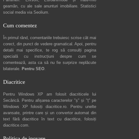
geamăn, cu ale sale
anunturi imobiliare
. Statistici
social media via
Seolium
.
Cum comentez
În primul rând, comentariile trebuiesc scrise cât mai
corect, din punct de vedere gramatical. Apoi, pentru
detalii mai specifice, te rog să consulți pagina
specială cu instrucțiuni despre
cum se
comentează
, asta ca să nu fie surprize neplăcute
bilaterale.
Pentru SEO
.
Diacritice
Pentru Windows XP am folosit diacriticele lui
Secărică
. Pentru afișarea caracterelor "ș" și "ț" pe
Windows XP folosiți
diacritice.ro
. Pentru unelte
avansate, printre care și un convertor automat din
text fără diacritice în text cu diacritice, folosiți
diacritice.com
.
Politica de inovare