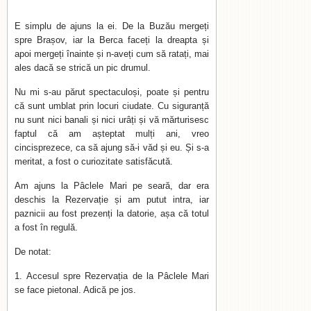
E simplu de ajuns la ei. De la Buzău mergeți
spre Brașov, iar la Berca faceți la dreapta și
apoi mergeți înainte și n-aveți cum să ratați, mai
ales dacă se strică un pic drumul.
Nu mi s-au părut spectaculoși, poate și pentru
că sunt umblat prin locuri ciudate. Cu siguranță
nu sunt nici banali și nici urâți și vă mărturisesc
faptul că am așteptat mulți ani, vreo
cincisprezece, ca să ajung să-i văd și eu. Și s-a
meritat, a fost o curiozitate satisfăcută.
Am ajuns la Pâclele Mari pe seară, dar era
deschis la Rezervație și am putut intra, iar
paznicii au fost prezenți la datorie, așa că totul
a fost în regulă.
De notat:
Accesul spre Rezervația de la Pâclele Mari
se face pietonal. Adică pe jos.