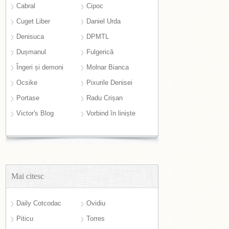
Cabral
Cipoc
Cuget Liber
Daniel Urda
Denisuca
DPMTL
Dușmanul
Fulgerică
Îngeri și demoni
Molnar Bianca
Ocsike
Pixurile Denisei
Portase
Radu Crișan
Victor's Blog
Vorbind în liniște
Mai citesc
Daily Cotcodac
Ovidiu
Piticu
Torres