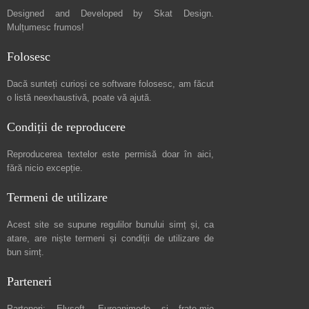
Designed and Developed by
Skat Design
.
Mulțumesc frumos!
Folosesc
Dacă sunteți curioși ce software folosesc, am făcut
o listă neexhaustivă
, poate vă ajută.
Condiții de reproducere
Reproducerea textelor este permisă doar în
aici
,
fără nicio excepție.
Termeni de utilizare
Acest site se supune regulilor bunului simț și, ca
atare, are niște
termeni și condiții de utilizare
de
bun simț.
Parteneri
Parteneri:
Elvsoft
,
Euroanimode
și frate-mio