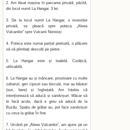
Am lăsat mașina în parcarea privată, păzită,
din locul numit La Hangar. 3 lei.
De la locul numit La Hangar, o investiție
privată, se pleacă spre poteca „Aleea
Vulcanilor” spre Vulcanii Noroioși.
Poteca este numai parțial pietruită, o plăcere
să vă plimbați desculți pe pietre.
La Hangar este și toaletă. Curățică,
utilizabilă.
La Hangar au și mâncare, prostioare cu multe
zaharuri, gen cipsuri sau biscuiți, mai au băuturi
(suc, bere) și înghețată. Am înțeles că
intenționează să aducă și sandvișuri. Măcar să
le facă acolo, dacă e greu să aducă de la
Buzău. Spațiu de grătar au, pot face sandvișuri
cu ceva la grătar În fine.
Urcând pe „Aleea Vulcanilor”, am ajuns pe un