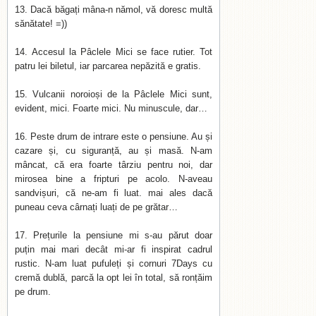
Dacă băgați mâna-n nămol, vă doresc multă
sănătate! =))
Accesul la Pâclele Mici se face rutier. Tot
patru lei biletul, iar parcarea nepăzită e gratis.
Vulcanii noroioși de la Pâclele Mici sunt,
evident, mici. Foarte mici. Nu minuscule, dar…
Peste drum de intrare este o pensiune. Au și
cazare și, cu siguranță, au și masă. N-am
mâncat, că era foarte târziu pentru noi, dar
mirosea bine a fripturi pe acolo. N-aveau
sandvișuri, că ne-am fi luat. mai ales dacă
puneau ceva cârnați luați de pe grătar…
Prețurile la pensiune mi s-au părut doar
puțin mai mari decât mi-ar fi inspirat cadrul
rustic. N-am luat pufuleți și cornuri 7Days cu
cremă dublă, parcă la opt lei în total, să ronțăim
pe drum.