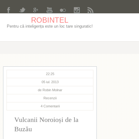
ROBINTEL
Pentru că inteligența este un loc tare singuratic!
22:25
05 iul. 2013
de
Robin Molnar
Recenzii
4
Comentarii
Vulcanii Noroioși de la
Buzău