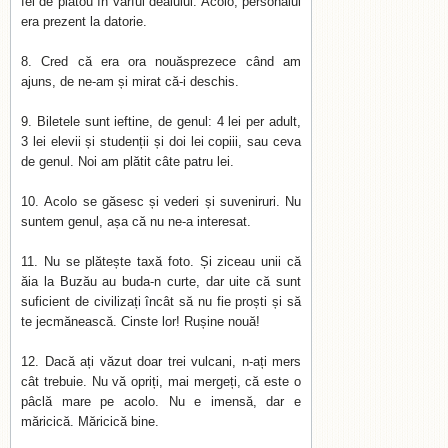
fel de platou în vârful dealului. Acolo, personalul
era prezent la datorie.
Cred că era ora nouăsprezece când am
ajuns, de ne-am și mirat că-i deschis.
Biletele sunt ieftine, de genul: 4 lei per adult,
3 lei elevii și studenții și doi lei copiii, sau ceva
de genul. Noi am plătit câte patru lei.
Acolo se găsesc și vederi și suveniruri. Nu
suntem genul, așa că nu ne-a interesat.
Nu se plătește taxă foto. Și ziceau unii că
ăia la Buzău au buda-n curte, dar uite că sunt
suficient de civilizați încât să nu fie proști și să
te jecmănească. Cinste lor! Rușine nouă!
Dacă ați văzut doar trei vulcani, n-ați mers
cât trebuie. Nu vă opriți, mai mergeți, că este o
pâclă mare pe acolo. Nu e imensă, dar e
măricică. Măricică bine.