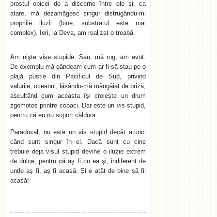
prostul obicei de a discerne între ele şi, ca
atare, mă dezamăgesc singur distrugându-mi
propriile iluzii (bine, substratul este mai
complex). Ieri, la Deva, am realizat o treabă.
Am nişte vise stupide. Sau, mă rog, am avut.
De exemplu mă gândeam cum ar fi să stau pe o
plajă pustie din Pacificul de Sud, privind
valurile, oceanul, lăsându-mă mângâiat de briză,
ascultând cum aceasta îşi croieşte un drum
zgomotos printre copaci. Dar este un vis stupid,
pentru că eu nu suport căldura.
Paradoxal, nu este un vis stupid decât atunci
când sunt singur în el. Dacă sunt cu cine
trebuie deja visul stupid devine o iluzie extrem
de dulce, pentru că aş fi cu ea şi, indiferent de
unde aş fi, aş fi acasă. Şi e atât de bine să fii
acasă!