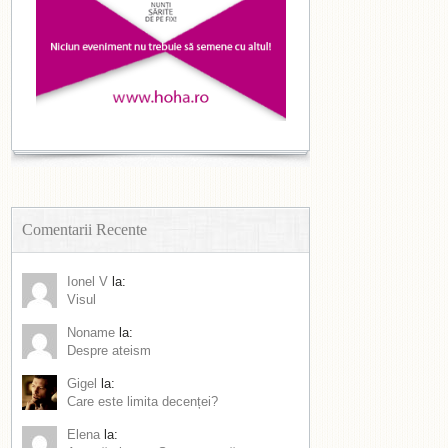
Comentarii Recente
Ionel V
la:
Visul
Noname
la:
Despre ateism
Gigel
la:
Care este limita decenței?
Elena
la: