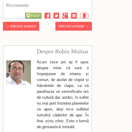
Recomanda:
Flattr
← Articolul anterior
Articolul urmator →
Despre Robin Molnar
Acum zece ani aș fi spus
despre mine că sunt o
împrejurare de straniu și
comun, de aiurări de clopot și
frământări de clape, ca să
parafrazez un semnificativ om
de cultură dar, astăzi, în suflet
nu mai port tristețea planetelor
ce apun, deși mi-e sufletul
tumultul căderilor de ape. În
fine, scriu zilnic. Este o formă
de gimnastică mintală.