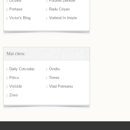
Ocsike
Pixurile Denisei
Portase
Radu Crișan
Victor's Blog
Vorbind în liniște
Mai citesc
Daily Cotcodac
Ovidiu
Piticu
Torres
VisUrât
Vlad Petreanu
Zoso