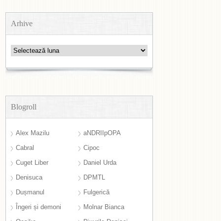
Arhive
Arhive
Blogroll
Alex Mazilu
aNDRIIpOPA
Cabral
Cipoc
Cuget Liber
Daniel Urda
Denisuca
DPMTL
Dușmanul
Fulgerică
Îngeri și demoni
Molnar Bianca