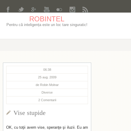
ROBINTEL
Pentru că inteligența este un loc tare singuratic!
06:38
25 aug. 2009
de
Robin Molnar
Diverse
2
Comentarii
Vise stupide
OK, cu toţii avem vise, speranţe şi iluzii. Eu am