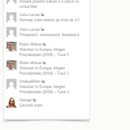
Aseară planeta Saturn s-a văzut cu
ochiul liber
Joita Luican
la:
Iluminat solar interior pe timp de zi?
Joita Lucian
la:
Protejează, restaurează, finanțează
Robin Molnar
la:
Voluntari în Europa: Alegeri
Prezidențiale (2019) – Turul 2
Robin Molnar
la:
Voluntari în Europa: Alegeri
Prezidențiale (2019) – Turul 2
UndeadAlien
la:
Voluntari în Europa: Alegeri
Prezidențiale (2019) – Turul 2
George
la:
Lăcustă mare