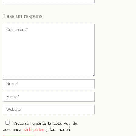
Lasa un raspuns
Vreau să fiu părtaș la faptă. Poți, de
asemenea,
să fii părtaș
și fără martori.