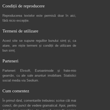
Condiții de reproducere
Reproducerea textelor este permisă doar în
aici
,
fără nicio excepție.
Termeni de utilizare
Acest site se supune regulilor bunului simț și, ca
atare, are niște
termeni și condiții de utilizare
de
bun simț.
Parteneri
Parteneri:
Elvsoft
,
Euroanimode
și frate-mio
geamăn, cu ale sale
anunturi imobiliare
. Statistici
social media via
Seolium
.
Cum comentez
În primul rând, comentariile trebuiesc scrise cât mai
corect, din punct de vedere gramatical. Apoi, pentru