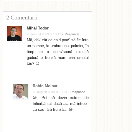
2 Comentarii
Mihai Todor
-
25 august 2009 la 10:17
Raspunde
Mă, da\’ cât de cald poa\’ să fie într-
un hamac, la umbra unui palmier, în
timp ce o dom\’şoară exotică
gudură o frunză mare prin dreptul
tău? 😛
Robin Molnar
-
25 august 2009 la 10:23
Raspunde
😆 Pot să devin extrem de
înfierbântat dacă aia mă întrebi,
cu sau fără frunză… 😆