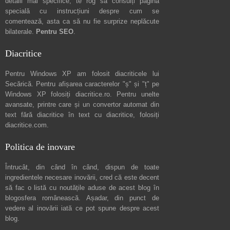
detalii mai specifice, te rog să consulți pagina
specială cu instrucțiuni despre
cum se
comentează
, asta ca să nu fie surprize neplăcute
bilaterale.
Pentru SEO
.
Diacritice
Pentru Windows XP am folosit diacriticele lui
Secărică
. Pentru afișarea caracterelor "ș" și "ț" pe
Windows XP folosiți
diacritice.ro
. Pentru unelte
avansate, printre care și un convertor automat din
text fără diacritice în text cu diacritice, folosiți
diacritice.com
.
Politica de inovare
Întrucât, din când în când, dispun de toate
ingredientele necesare inovării, cred că este decent
să fac o listă cu noutățile aduse de acest blog în
blogosfera românească. Așadar, din punct de
vedere al inovării iată ce pot spune
despre acest
blog
.