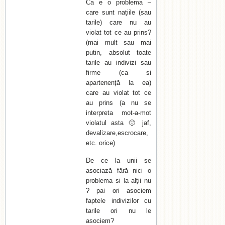
Ca e o problema –
care sunt națiile (sau
tarile) care nu au
violat tot ce au prins?
(mai mult sau mai
putin, absolut toate
tarile au indivizi sau
firme (ca si
apartenență la ea)
care au violat tot ce
au prins (a nu se
interpreta mot-a-mot
violatul asta 🙂 jaf,
devalizare,escrocare,
etc. orice)
De ce la unii se
asociază fără nici o
problema si la alții nu
? pai ori asociem
faptele indivizilor cu
tarile ori nu le
asociem?