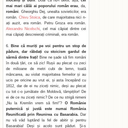
inocenți și buni
. Doar că nu-i deloc așa,
cei
mai mari călăi ai poporului român erau
, da,
români
. Gheorghiu Dej, unealta sovieticilor, era
român.
Chivu Stoica
, de care majoritatea nici n-
ați auzit, era român. Petru Groza era român.
Alexandru Nicolschi
, cel mai căpiat dintre cei
mai căpiați descreierați criminali, era român.
Bine că muriți pe voi pentru un stop de
pădure, dar răbdați cu stoicism gardul de
sârmă dintre frați!
Bine ne șade să fim români
în două țări, ce să zic! Rușii au plecat cu zeci
de milioane de metri cubi de lemn, toată
mâncarea, au violat majoritatea femeilor și au
ucis pe oricine au vrut ei, și asta începând cu
1812, dar de ei nu ziceți nimic, deși au plecat
cu tot c-o jumătate din Moldovă, tâmpiților! De
ei de ce nu ziceți nimic? De ce nu strigă nimeni
„Nu la Kremlin vrem să fim!”?
O Românie
puternică și justă este numai România
Reunificată prin Reunirea cu Basarabia.
Dar
nu vă văd luptând la fel de abitir și pentru
Basarabia! Deși și acolo sunt păduri. Și-s