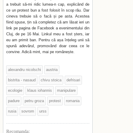
a trebuit să-mi ridic lumea-n cap, explicând de
ce un protest bun a fost folosit în scop rău. Dar
cineva trebuie să o facă și pe asta. Acestea
fiind spuse, țin să completez că am lăsat ieri un
link pe pagina de Facebook a evenimentului din
Cluj, de pe 16 Mai. Linkul meu a fost șters, iar
eu am primit ban. Pentru că așa înțeleg unii să
spună adevărul, promovând doar ceea ce le
convine. Adică mint, mai pe românește.
alexandru nicolschi
austria
bistrita - nasaud
chivu stoica
defrisari
ecologie
klaus iohannis
manipulare
padure
petru groza
protest
romania
rusia
sovrom
urss
Recomanda: