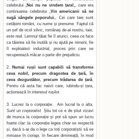
celebrului „
Noi nu ne vindem țara!
„, care era
continuarea celebrului „
Vin americanii să ne
sugă sângele poporului
„. Cei care taie sunt
cetățeni români, cu nume și prenume. Faptul că
un șef de ocol silvic, românaș de-al nostru, taie,
este real. Lemnul tăiat fie îl arunci, ceea ce face
ca tăierea să fie inutilă și nu ajută pe nimeni, fie
îl exploatezi industrial, proces prin care se
recuperează măcar o parte din prejudiciu.
Numai rușii sunt capabili să transforme
ceva nobil, precum dragostea de țară, în
ceva dezgustător, precum trădarea de țară
.
Pentru că asta fac naivii care, iubindu-și țara,
acționează în interesul rușilor.
Lucrez la o corporație. Am lucrat la o alta.
Sunt un corporatist.
Știu tot ce e de știut vizavi
de munca la corporație și pot să spun un lucru
foarte clar: la corporație legea chiar se respectă
și, dacă s-ar da o lege ca toți corporatiștii să se
miroase în ciorapi, în fiecare dimineață, în mod