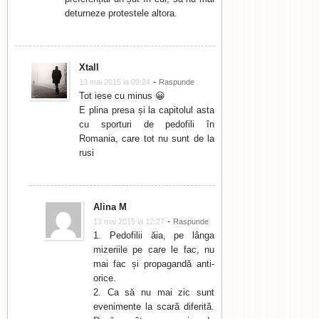
deturneze protestele altora.
Xtall
-
13 mai 2015 la 09:24
Raspunde
Tot iese cu minus 😀
E plina presa și la capitolul asta
cu sporturi de pedofili în
Romania, care tot nu sunt de la
rusi
Alina M
-
13 mai 2015 la 12:27
Raspunde
1. Pedofilii ăia, pe lânga
mizeriile pe care le fac, nu
mai fac și propagandă anti-
orice.
2. Ca să nu mai zic sunt
evenimente la scară diferită.