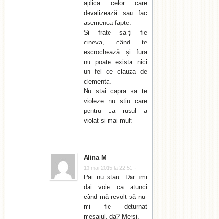
aplica celor care
devalizează sau fac
asemenea fapte.
Si frate sa-ți fie
cineva, când te
escrochează și fura
nu poate exista nici
un fel de clauza de
clementa.
Nu stai capra sa te
violeze nu stiu care
pentru ca rusul a
violat si mai mult
Alina M
-
13 mai 2015 la 22:51
Păi nu stau. Dar îmi
dai voie ca atunci
când mă revolt să nu-
mi fie deturnat
mesajul, da? Mersi.