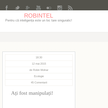
ROBINTEL
Pentru că inteligența este un loc tare singuratic!
18:30
12 mai 2015
de
Robin Molnar
Ecologie
45
Comentarii
Ați fost manipulați!