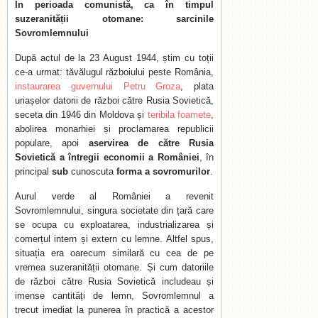
În perioada comunistă, ca în timpul
suzeranității otomane: sarcinile
Sovromlemnului
După actul de la 23 August 1944, știm cu toții
ce-a urmat: tăvălugul războiului peste România,
instaurarea guvernului Petru Groza
, plata
uriașelor datorii de război către Rusia Sovietică,
seceta din 1946 din Moldova și
teribila foamete
,
abolirea monarhiei și proclamarea republicii
populare, apoi
aservirea de către Rusia
Sovietică a întregii economii a României
, în
principal
sub
cunoscuta
forma a sovromurilor
.
Aurul verde al României a revenit
Sovromlemnului, singura societate din țară care
se ocupa cu exploatarea, industrializarea și
comerțul intern și extern cu lemne. Altfel spus,
situația era oarecum similară cu cea de pe
vremea suzeranității otomane. Și cum datoriile
de război către Rusia Sovietică includeau și
imense cantități de lemn, Sovromlemnul a
trecut imediat la punerea în practică a acestor