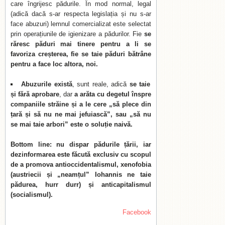
care îngrijesc pădurile. În mod normal, legal
(adică dacă s-ar respecta legislația și nu s-ar
face abuzuri) lemnul comercializat este selectat
prin operațiunile de igienizare a pădurilor. Fie
se
răresc păduri mai tinere pentru a li se
favoriza creșterea, fie se taie păduri bătrâne
pentru a face loc altora, noi.
Abuzurile există
, sunt reale, adică
se taie
și fără aprobare
, dar
a arăta cu degetul înspre
companiile străine și a le cere „să plece din
țară și să nu ne mai jefuiască”, sau „să nu
se mai taie arbori” este o soluție naivă.
Bottom line: nu dispar pădurile țării, iar
dezinformarea este făcută exclusiv cu scopul
de a promova antioccidentalismul, xenofobia
(austriecii și „neamțul” Iohannis ne taie
pădurea, hurr durr) și anticapitalismul
(socialismul).
Facebook