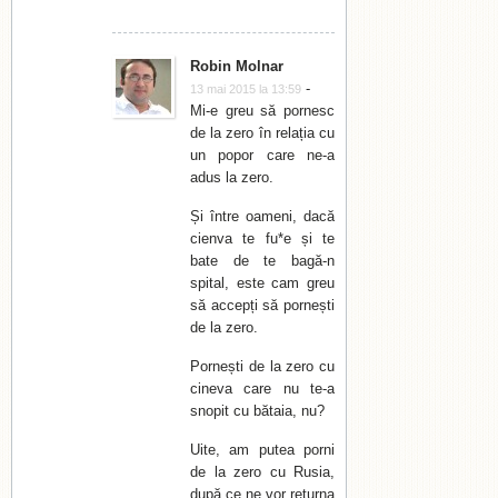
Robin Molnar
-
13 mai 2015 la 13:59
Mi-e greu să pornesc
de la zero în relația cu
un popor care ne-a
adus la zero.
Și între oameni, dacă
cienva te fu*e și te
bate de te bagă-n
spital, este cam greu
să accepți să pornești
de la zero.
Pornești de la zero cu
cineva care nu te-a
snopit cu bătaia, nu?
Uite, am putea porni
de la zero cu Rusia,
după ce ne vor returna