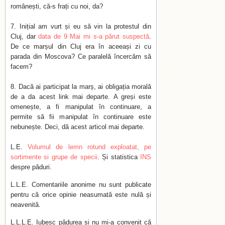
românești, că-s frați cu noi, da?
Inițial am vurt și eu să vin la protestul din
Cluj, dar
data de 9 Mai mi s-a părut suspectă
.
De ce marșul din Cluj era în aceeași zi cu
parada din Moscova? Ce paralelă încercăm să
facem?
Dacă ai participat la marș, ai obligația morală
de a da acest link mai departe. A greși este
omenește, a fi manipulat în continuare, a
permite să fii manipulat în continuare este
nebunește. Deci, dă acest articol mai departe.
L.E.
Volumul de lemn rotund exploatat, pe
sortimente si grupe de specii
. Și statistica
INS
despre păduri.
L.L.E. Comentariile anonime nu sunt publicate
pentru că orice opinie neasumată este nulă și
neavenită.
L.L.L.E. Iubesc pădurea și nu mi-a convenit că