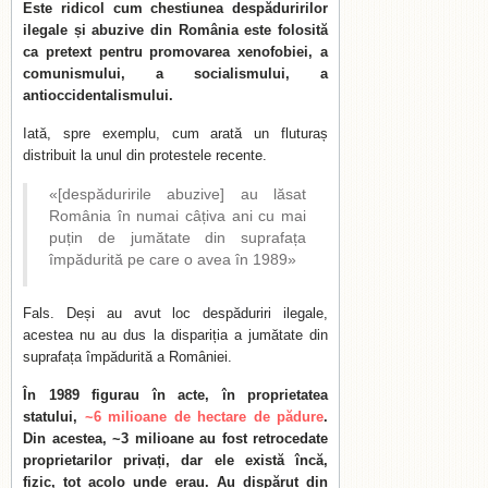
Este ridicol cum chestiunea despăduririlor
ilegale și abuzive din România este folosită
ca pretext pentru promovarea xenofobiei, a
comunismului, a socialismului, a
antioccidentalismului.
Iată, spre exemplu, cum arată un fluturaș
distribuit la unul din protestele recente.
«[despăduririle abuzive] au lăsat
România în numai câțiva ani cu mai
puțin de jumătate din suprafața
împădurită pe care o avea în 1989»
Fals. Deși au avut loc despăduriri ilegale,
acestea nu au dus la dispariția a jumătate din
suprafața împădurită a României.
În 1989 figurau în acte, în proprietatea
statului,
~6 milioane de hectare de pădure
.
Din acestea, ~3 milioane au fost retrocedate
proprietarilor privați, dar ele există încă,
fizic, tot acolo unde erau. Au dispărut din