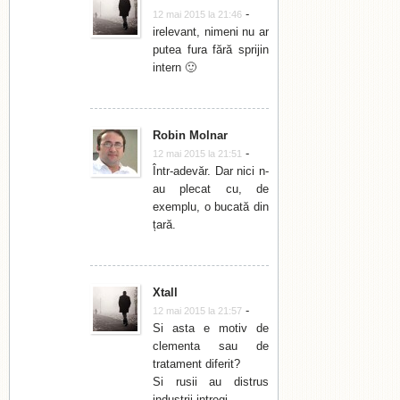
-
12 mai 2015 la 21:46
irelevant, nimeni nu ar
putea fura fără sprijin
intern 🙂
Robin Molnar
-
12 mai 2015 la 21:51
Într-adevăr. Dar nici n-
au plecat cu, de
exemplu, o bucată din
țară.
Xtall
-
12 mai 2015 la 21:57
Si asta e motiv de
clementa sau de
tratament diferit?
Si rusii au distrus
industrii intregi