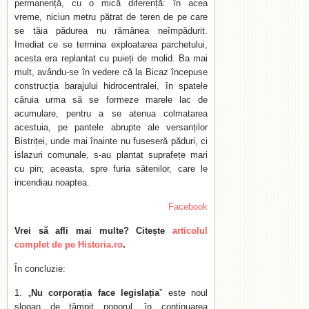
permanență, cu o mică diferență: în acea
vreme, niciun metru pătrat de teren de pe care
se tăia pădurea nu rămânea neîmpădurit.
Imediat ce se termina exploatarea parchetului,
acesta era replantat cu puieți de molid. Ba mai
mult, avându-se în vedere că la Bicaz începuse
construcția barajului hidrocentralei, în spatele
căruia urma să se formeze marele lac de
acumulare, pentru a se atenua colmatarea
acestuia, pe pantele abrupte ale versanților
Bistriței, unde mai înainte nu fuseseră păduri, ci
islazuri comunale, s-au plantat suprafețe mari
cu pin; aceasta, spre furia sătenilor, care le
incendiau noaptea.
Facebook
Vrei să afli mai multe? Citește
articolul
complet de pe Historia.ro
.
În concluzie:
„
Nu corporația face legislația
” este noul
slogan de tâmpit poporul, în continuarea