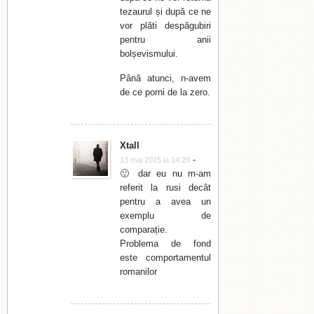
tezaurul și după ce ne
vor plăti despăgubiri
pentru anii
bolșevismului.
Până atunci, n-avem
de ce porni de la zero.
Xtall
-
13 mai 2015 la 14:29
🙂 dar eu nu m-am
referit la rusi decât
pentru a avea un
exemplu de
comparație.
Problema de fond
este comportamentul
romanilor