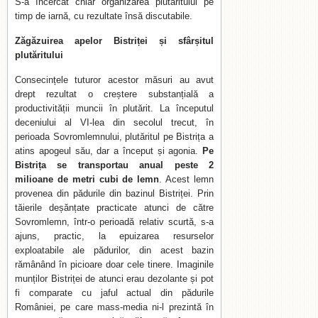
S-a încercat chiar organizarea plutăritului pe
timp de iarnă, cu rezultate însă discutabile.
Zăgăzuirea apelor Bistriței și sfârșitul
plutăritului
Consecințele tuturor acestor măsuri au avut
drept rezultat o creștere substanțială a
productivității muncii în plutărit. La începutul
deceniului al VI-lea din secolul trecut, în
perioada Sovromlemnului, plutăritul pe Bistrița a
atins apogeul său, dar a început și agonia.
Pe
Bistrița se transportau anual peste 2
milioane de metri cubi de lemn
. Acest lemn
provenea din pădurile din bazinul Bistriței. Prin
tăierile deșănțate practicate atunci de către
Sovromlemn, într-o perioadă relativ scurtă, s-a
ajuns, practic, la epuizarea resurselor
exploatabile ale pădurilor, din acest bazin
rămânând în picioare doar cele tinere. Imaginile
munților Bistriței de atunci erau dezolante și pot
fi comparate cu jaful actual din pădurile
României, pe care mass-media ni-l prezintă în