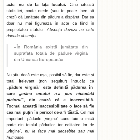
acte, nu de la fața locului.
Cine citează
statistici, poate crede (sau te poate face să
crezi) că jumătate din pădure a dispărut. Dar ea
doar nu mai figurează în acte ca fiind în
proprietatea statului.
Absența dovezii nu este
dovada absenței.
«În România există jumătate din
suprafața totală de pădure virgină
din Uniunea Europeană»
Nu știu dacă este așa, posibil să fie, dar este și
total irelevant (non sequitur) întrucât ca
„pădure virgină” este definită pădurea în
care „
mâna omului n-a pus niciodată
piciorul
”, din cauză că e inaccesibilă.
Tocmai această inaccesibilitate o face să fie
cea mai puțin în pericol de-a fi tăiată.
Cel mai
important, pădurile „virgine” constituie o mică
parte din totalul pădurilor, iar calitatea lor de
„virgine”,
nu le face mai deosebite sau mai
frumoase.