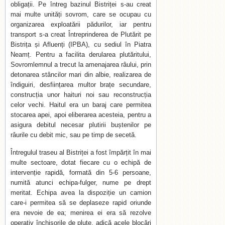
obligații. Pe întreg bazinul Bistriței s-au creat
mai multe unități sovrom, care se ocupau cu
organizarea exploatării pădurilor, iar pentru
transport s-a creat Întreprinderea de Plutărit pe
Bistrița și Afluenți (IPBA), cu sediul în Piatra
Neamț. Pentru a facilita derularea plutăritului,
Sovromlemnul a trecut la amenajarea râului, prin
detonarea stâncilor mari din albie, realizarea de
îndiguiri, desființarea multor brațe secundare,
construcția unor haituri noi sau reconstrucția
celor vechi. Haitul era un baraj care permitea
stocarea apei, apoi eliberarea acesteia, pentru a
asigura debitul necesar plutirii buștenilor pe
râurile cu debit mic, sau pe timp de secetă.
Întregulul traseu al Bistriței a fost împărțit în mai
multe sectoare, dotat fiecare cu o echipă de
intervenție rapidă, formată din 5-6 persoane,
numită atunci echipa-fulger, nume pe drept
meritat. Echipa avea la dispoziție un camion
care-i permitea să se deplaseze rapid oriunde
era nevoie de ea; menirea ei era să rezolve
operativ închisorile de plute, adică acele blocări