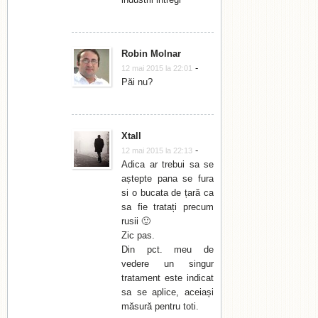
Robin Molnar
-
12 mai 2015 la 22:01
Păi nu?
Xtall
-
12 mai 2015 la 22:13
Adica ar trebui sa se
aștepte pana se fura
si o bucata de țară ca
sa fie tratați precum
rusii 🙂
Zic pas.
Din pct. meu de
vedere un singur
tratament este indicat
sa se aplice, aceiași
măsură pentru toti.