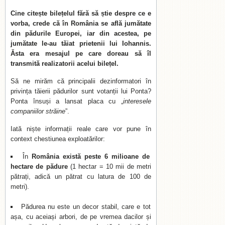
Cine citește bilețelul fără să știe despre ce e
vorba, crede că în România se află jumătate
din pădurile Europei, iar din acestea, pe
jumătate le-au tăiat prietenii lui Iohannis.
Ăsta era mesajul pe care doreau să îl
transmită realizatorii acelui bilețel.
Să ne mirăm că principalii dezinformatori în
privința tăierii pădurilor sunt votanții lui Ponta?
Ponta însuși a lansat placa cu „
interesele
companiilor străine
”.
Iată niște informații reale care vor pune în
context chestiunea exploatărilor:
În
România există peste 6 milioane de
hectare de pădure
(1 hectar = 10 mii de metri
pătrați, adică un pătrat cu latura de 100 de
metri).
Pădurea nu este un decor stabil, care e tot
așa, cu aceiași arbori, de pe vremea dacilor și