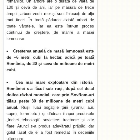
romanilor. Un arbore are o durată de viață de
100 și ceva de ani, iar pe măsură ce trece
timpul, arborii vechi mor și sunt înlocuiți de alții
mai tineri. În toată pădurea există arbori de
toate vârstele, iar ea este într-un proces
continuu de creștere, de mărire a masei
lemnoase.
Creșterea anuală de masă lemnoasă este
de ~6 metri cubi la hectar, adică pe toată
România, de 30 și ceva de milioane de metri
cubi.
Cea mai mare exploatare din istoria
României s-a făcut sub ruși, după cel de-al
doilea război mondial, care prin SovRom-uri
tăiau peste 30 de milioane de metri cubi
anual.
Rușii luau bogățiile țării (uraniu, aur,
cupru, lemn etc.) și dădeau înapoi produsele
„înaltei tehnologii” sovietice: tractoare și alte
fiare. Atunci s-a produs adevăratul prăpăd, dar
golul lăsat de ei a fost remediat în deceniile
ulterioare.