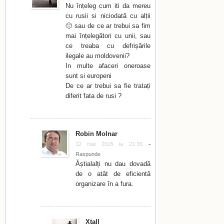
Nu înțeleg cum iti da mereu
cu rusii si niciodată cu alții
🙂 sau de ce ar trebui sa fim
mai înțelegători cu unii, sau
ce treaba cu defrișările
ilegale au moldovenii?
In multe afaceri oneroase
sunt si europeni
De ce ar trebui sa fie tratați
diferit fata de rusi ?
Robin Molnar
-
12 mai 2015 la 21:35
Raspunde
Ăștialalți nu dau dovadă
de o atât de eficientă
organizare în a fura.
Xtall