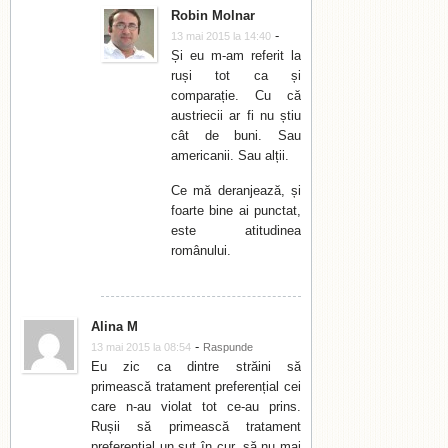
Robin Molnar
-
13 mai 2015 la 14:40
Și eu m-am referit la
ruși tot ca și
comparație. Cu că
austriecii ar fi nu știu
cât de buni. Sau
americanii. Sau alții.
Ce mă deranjează, și
foarte bine ai punctat,
este atitudinea
românului.
Alina M
-
13 mai 2015 la 08:54
Raspunde
Eu zic ca dintre străini să
primească tratament preferențial cei
care n-au violat tot ce-au prins.
Rușii să primească tratament
preferențial un șut în cur, să nu mai