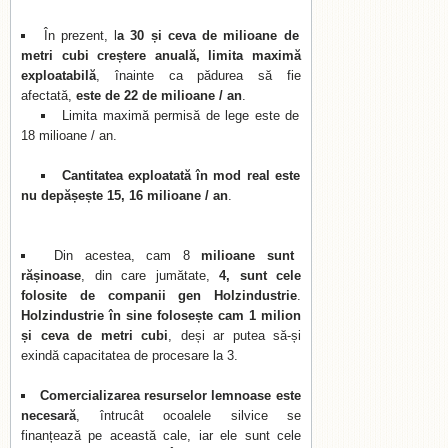
În prezent, l
a 30 și ceva de milioane de
metri cubi creștere anuală, limita maximă
exploatabilă
, înainte ca pădurea să fie
afectată,
este de 22 de milioane / an
.
Limita maximă permisă de lege este de
18 milioane / an.
Cantitatea exploatată în mod real este
nu depășește 15, 16 milioane / an
.
Din acestea, cam 8
milioane sunt
rășinoase
, din care jumătate,
4, sunt cele
folosite de companii gen Holzindustrie
.
Holzindustrie în sine folosește cam 1 milion
și ceva de metri cubi
, deși ar putea să-și
exindă capacitatea de procesare la 3.
Comercializarea resurselor lemnoase este
necesară
, întrucât ocoalele silvice se
finanțează pe această cale, iar ele sunt cele