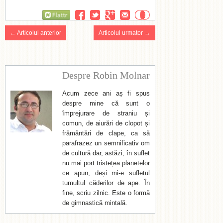
Flattr
← Articolul anterior
Articolul urmator →
Despre Robin Molnar
Acum zece ani aș fi spus
despre mine că sunt o
împrejurare de straniu și
comun, de aiurări de clopot și
frământări de clape, ca să
parafrazez un semnificativ om
de cultură dar, astăzi, în suflet
nu mai port tristețea planetelor
ce apun, deși mi-e sufletul
tumultul căderilor de ape. În
fine, scriu zilnic. Este o formă
de gimnastică mintală.