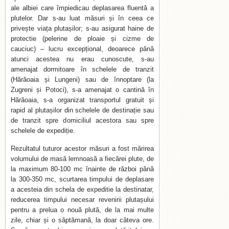
ale albiei care împiedicau deplasarea fluentă a
plutelor. Dar s-au luat măsuri și în ceea ce
privește viața plutașilor; s-au asigurat haine de
protectie (pelerine de ploaie și cizme de
cauciuc) – lucru excepțional, deoarece până
atunci acestea nu erau cunoscute, s-au
amenajat dormitoare în schelele de tranzit
(Hărăoaia și Lungeni) sau de înnoptare (la
Zugreni și Potoci), s-a amenajat o cantină în
Hărăoaia, s-a organizat transportul gratuit și
rapid al plutașilor din schelele de destinație sau
de tranzit spre domiciliul acestora sau spre
schelele de expediție.
Rezultatul tuturor acestor măsuri a fost mărirea
volumului de masă lemnoasă a fiecărei plute, de
la maximum 80-100 mc înainte de război până
la 300-350 mc, scurtarea timpului de deplasare
a acesteia din schela de expeditie la destinatar,
reducerea timpului necesar revenirii plutașului
pentru a prelua o nouă plută, de la mai multe
zile, chiar și o săptămană, la doar câteva ore.