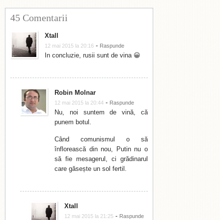
45 Comentarii
Xtall
-
12 mai 2015 la 20:16
Raspunde
In concluzie, rusii sunt de vina 😀
Robin Molnar
-
12 mai 2015 la 20:44
Raspunde
Nu, noi suntem de vină, că
punem botul.
Când comunismul o să
înflorească din nou, Putin nu o
să fie mesagerul, ci grădinarul
care găsește un sol fertil.
Xtall
-
12 mai 2015 la 21:25
Raspunde