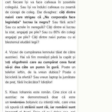
cert fiecare își va face cafeaua în șosetele
colegului. Sau își va îndulci cafeaua cu zeamă
de ciorapi de coleg. Dar divaghez:
câți dintre
naivii care strigau că „Nu corporația face
legislația” lucrau la negru?
Sau fără acte?
Sau cu actele în neregulă? Câți dintre ei lucrau
la stat, angajați pe pile? Sau cu 80% din colegi
angajați pe pile? Câți dintre naivi purtau cu ei
blestemul eludării legii?
Vizavi de cumpărarea lemnului tăiat de către
austrieci. Hai să fim moraliști până la capăt și
t
oți oligofrenii care au cumpărat ceva furat
să-și dea câte un pumn în gură
. Poate un
telefon ieftin, de la vreun dubios? Poate o
bicicletă la ofertă? Sau vreun laptop la jumătate
de preț, fără încărcător? Idioților!
Klaus Iohannis este român. Cine zice că e
austriac ne demonstrează doar că este
un
tendențios
bolșevic cu intenții rele, care vrea
să spună că
străinii sunt răi, iar românii sunt