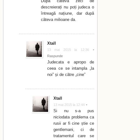
După câteva zeci de
descreierați nu poți judeca o
întreagă națiune, dar după
câteva milioane da.
Xtall
-
13 mai 2015 la 12:36
Raspunde
Judecata e apropo de
ceea ce se intampla „la
noi” și de către „cine”
Xtall
-
13 mai 2015 la 12:44
Si nu s-a pus
niciodata problema ca
rusii ar fi cine știe ce
gentlemani, ci de
tratamentul care se