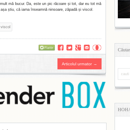
mult mă bucur. Da, este un pic răcoare și tot, dar eu tot mă
 așa știu, că iarna înseamnă ninsoare, zăpadă și viscol.
viscol
Flattr
Căutar
Articolul urmator →
HOH