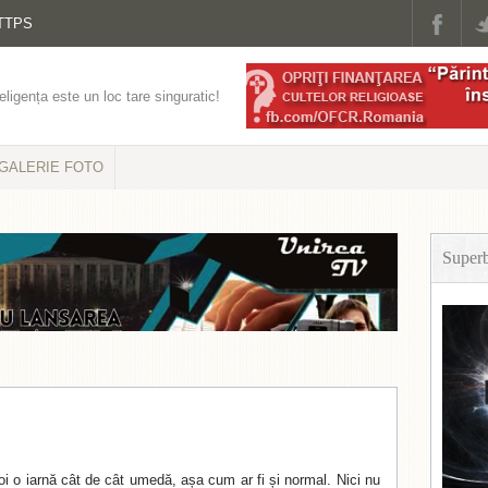
TTPS
eligența este un loc tare singuratic!
GALERIE FOTO
Super
oi o iarnă cât de cât umedă, așa cum ar fi și normal. Nici nu