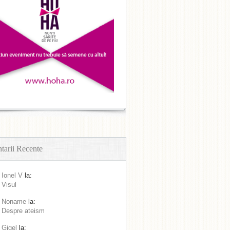
arii Recente
Ionel V
la:
Visul
Noname
la:
Despre ateism
Gigel
la: