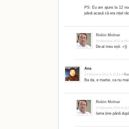
PS: Eu am ajuns la 12 noa
până acasă că era nițel răc
Robin Molnar
24 februarie 2011 la 09
De-al meu ești. =))
Ana
-
24 februarie 2011 la 10:54
Ra
Ba da, e martie, ca nu ma
Robin Molnar
24 februarie 2011 la 11:
Iarna ține până dup