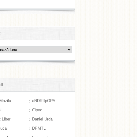
e
ll
Mazilu
aNDRIIpOPA
l
Cipoc
 Liber
Daniel Urda
suca
DPMTL