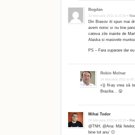
Bogdan
-
23 februarie 2011 la 23:28
Ra
Din Brasov iti spun mai d
avem noroc si nu tine pana 
cateva zile inainte de Mar
Alaska si masivele munto
PS – Fara suparare dar eu un
Robin Molnar
24 februarie 2011 la 09
=)) N-aș vrea să te 
Brazilia… 😛
Mihai Todor
-
24 februarie 2011 la 03:19
Ra
@TNH, @Ana: Măi fetelor, 
bine tot anu’ 🙂