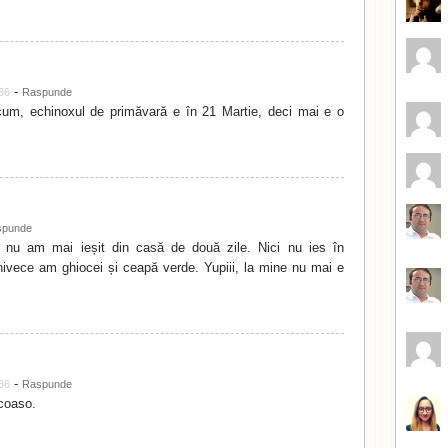
-
:36
Raspunde
icum, echinoxul de primăvară e în 21 Martie, deci mai e o
spunde
 nu am mai ieșit din casă de două zile. Nici nu ies în
ghivece am ghiocei și ceapă verde. Yupiii, la mine nu mai e
-
:36
Raspunde
coaso.