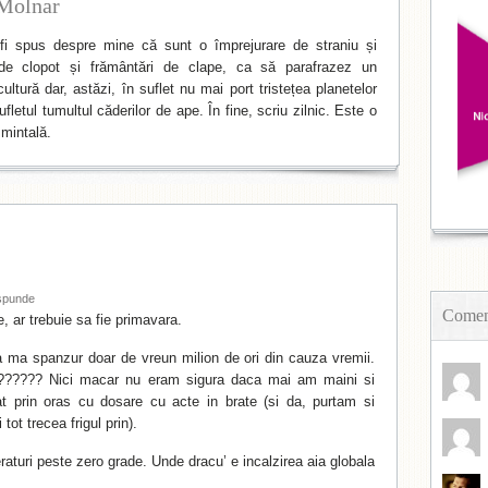
Molnar
i spus despre mine că sunt o împrejurare de straniu și
de clopot și frământări de clape, ca să parafrazez un
ltură dar, astăzi, în suflet nu mai port tristețea planetelor
fletul tumultul căderilor de ape. În fine, scriu zilnic. Este o
mintală.
spunde
Coment
e, ar trebuie sa fie primavara.
a ma spanzur doar de vreun milion de ori din cauza vremii.
??????? Nici macar nu eram sigura daca mai am maini si
t prin oras cu dosare cu acte in brate (si da, purtam si
tot trecea frigul prin).
eraturi peste zero grade. Unde dracu’ e incalzirea aia globala