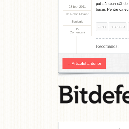
pot să spun cât de 
23 feb. 2011
bucur. Pentru că eu
de
Robin Molnar
Ecologie
iarna
ninsoare
15
Comentarii
Recomanda:
← Articolul anterior