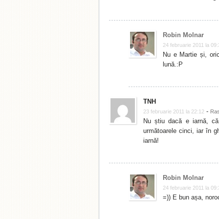
Robin Molnar
24 februarie 2011 la 09
Nu e Martie și, or
lună.:P
TNH
-
23 februarie 2011 la 22:12
Ra
Nu știu dacă e iarnă, că
următoarele cinci, iar în 
iarnă!
Robin Molnar
24 februarie 2011 la 09
=)) E bun așa, noro