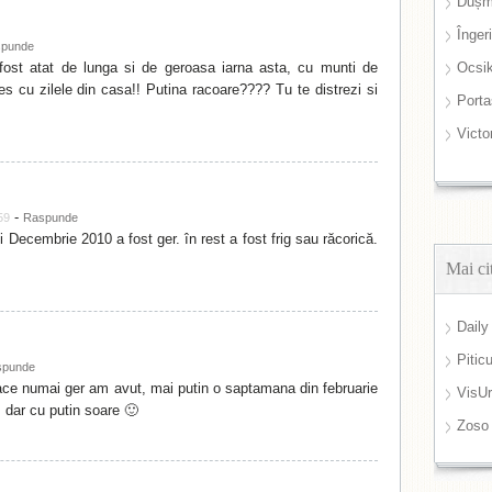
Dușm
Înger
punde
fost atat de lunga si de geroasa iarna asta, cu munti de
Ocsi
s cu zilele din casa!! Putina racoare???? Tu te distrezi si
Port
Victo
-
59
Raspunde
ui Decembrie 2010 a fost ger. în rest a fost frig sau răcorică.
Mai ci
Daily
Pitic
spunde
ace numai ger am avut, mai putin o saptamana din februarie
VisUr
g, dar cu putin soare 🙂
Zoso