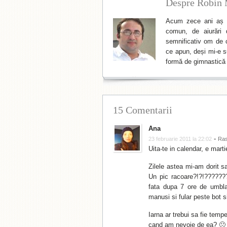
Despre Robin 
Acum zece ani aș f
comun, de aiurări 
semnificativ om de cu
ce apun, deși mi-e su
formă de gimnastică 
15 Comentarii
Ana
-
23 februarie 2011 la 22:02
Ra
Uita-te in calendar, e marti
Zilele astea mi-am dorit s
Un pic racoare?!?!?????
fata dupa 7 ore de umbla
manusi si fular peste bot si 
Iarna ar trebui sa fie temp
cand am nevoie de ea? 🙁