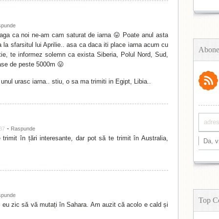
spunde
raga ca noi ne-am cam saturat de iarna 😛 Poate anul asta
la sfarsitul lui Aprilie.. asa ca daca iti place iarna acum cu
Abone
tie, te informez solemn ca exista Siberia, Polul Nord, Sud,
ase de peste 5000m 😛
ul urasc iarna.. stiu, o sa ma trimiti in Egipt, Libia..
-
:37
Raspunde
trimit în țări interesante, dar pot să te trimit în Australia,
spunde
Top C
eu zic să vă mutați în Sahara. Am auzit că acolo e cald și