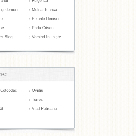
anul
Fulgerică
i și demoni
Molnar Bianca
ke
Pixurile Denisei
ase
Radu Crișan
r's Blog
Vorbind în liniște
tesc
 Cotcodac
Ovidiu
u
Torres
ât
Vlad Petreanu