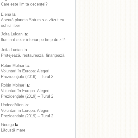
Care este limita decenței?
Elena
la:
Aseară planeta Saturn s-a văzut cu
ochiul liber
Joita Luican
la:
Iluminat solar interior pe timp de zi?
Joita Lucian
la:
Protejează, restaurează, finanțează
Robin Molnar
la:
Voluntari în Europa: Alegeri
Prezidențiale (2019) – Turul 2
Robin Molnar
la:
Voluntari în Europa: Alegeri
Prezidențiale (2019) – Turul 2
UndeadAlien
la:
Voluntari în Europa: Alegeri
Prezidențiale (2019) – Turul 2
George
la:
Lăcustă mare