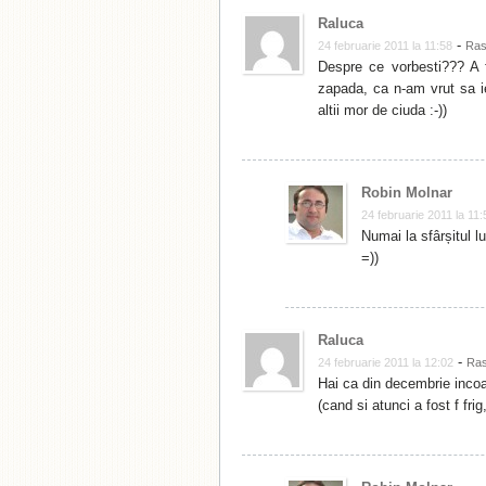
Raluca
-
24 februarie 2011 la 11:58
Ras
Despre ce vorbesti??? A 
zapada, ca n-am vrut sa ie
altii mor de ciuda :-))
Robin Molnar
24 februarie 2011 la 11:
Numai la sfârșitul l
=))
Raluca
-
24 februarie 2011 la 12:02
Ra
Hai ca din decembrie inco
(cand si atunci a fost f fri