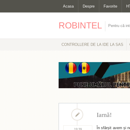
Acasa
Despre
Favorite
H
ROBINTEL
Pentru că int
CONTROLLERE DE LA IDE LA SAS
Iarnă!
În sfârșit avem și n
19:39