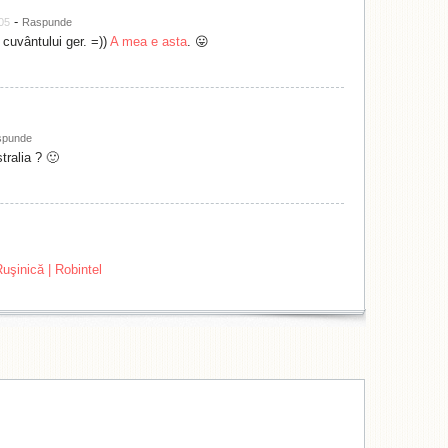
-
:05
Raspunde
 cuvântului ger. =))
A mea e asta
. 😛
spunde
stralia ? 🙂
şinică | Robintel