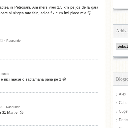
ptea în Petroșani. Am mers vreo 1,5 km pe jos de la gară
oare și ningea tare fain, adică fix cum îmi place mie 🙂
Arhiv
-
:43
Raspunde
Arhive
spunde
Blogro
i e nici macar o saptamana pana pe 1 😛
Alex 
Cabra
-
54
Raspunde
Cuget
ă 31 Martie. 😛
Deni