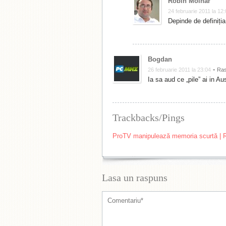
Robin Molnar
24 februarie 2011 la 12
Depinde de definiția
Bogdan
-
26 februarie 2011 la 23:04
Ra
Ia sa aud ce „pile” ai in Au
Trackbacks/Pings
ProTV manipulează memoria scurtă | Ru
Lasa un raspuns