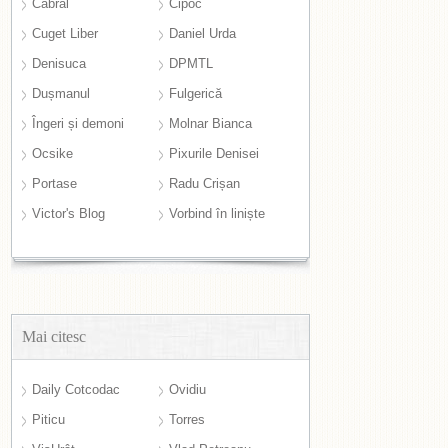
Cabral
Cipoc
Cuget Liber
Daniel Urda
Denisuca
DPMTL
Dușmanul
Fulgerică
Îngeri și demoni
Molnar Bianca
Ocsike
Pixurile Denisei
Portase
Radu Crișan
Victor's Blog
Vorbind în liniște
Mai citesc
Daily Cotcodac
Ovidiu
Piticu
Torres