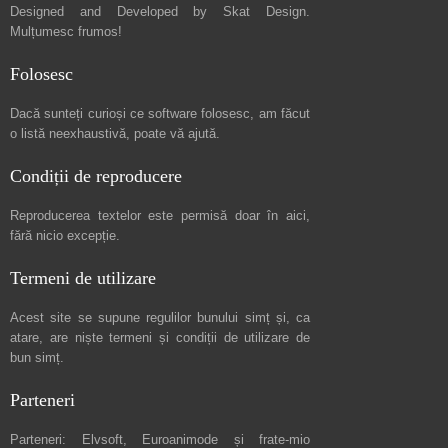
Designed and Developed by
Skat Design
.
Mulțumesc frumos!
Folosesc
Dacă sunteți curioși ce software folosesc, am făcut
o listă neexhaustivă
, poate vă ajută.
Condiții de reproducere
Reproducerea textelor este permisă doar în
aici
,
fără nicio excepție.
Termeni de utilizare
Acest site se supune regulilor bunului simț și, ca
atare, are niște
termeni și condiții de utilizare
de
bun simț.
Parteneri
Parteneri:
Elvsoft
,
Euroanimode
și frate-mio