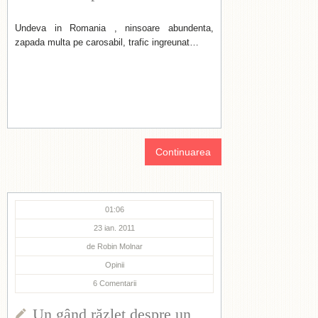
Undeva in Romania , ninsoare abundenta,
zapada multa pe carosabil, trafic ingreunat…
Continuarea
01:06
23 ian. 2011
de
Robin Molnar
Opinii
6
Comentarii
Un gând răzleț despre un