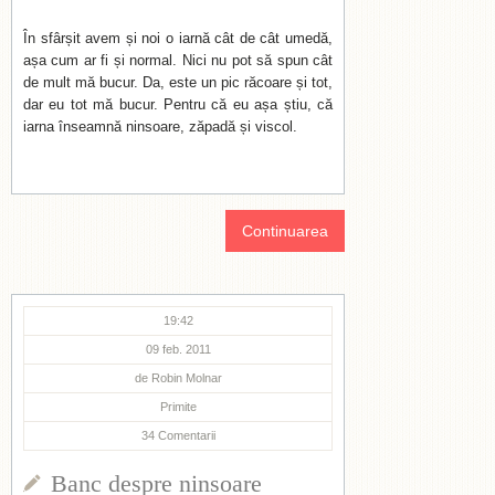
În sfârșit avem și noi o iarnă cât de cât umedă,
așa cum ar fi și normal. Nici nu pot să spun cât
de mult mă bucur. Da, este un pic răcoare și tot,
dar eu tot mă bucur. Pentru că eu așa știu, că
iarna înseamnă ninsoare, zăpadă și viscol.
Continuarea
19:42
09 feb. 2011
de
Robin Molnar
Primite
34
Comentarii
Banc despre ninsoare