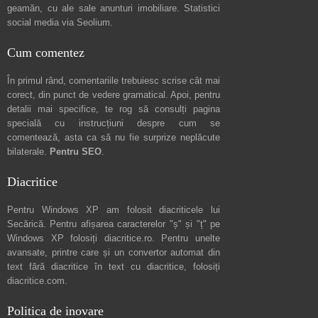
geamăn, cu ale sale
anunturi imobiliare
. Statistici
social media via
Seolium
.
Cum comentez
În primul rând, comentariile trebuiesc scrise cât mai
corect, din punct de vedere gramatical. Apoi, pentru
detalii mai specifice, te rog să consulți pagina
specială cu instrucțiuni despre
cum se
comentează
, asta ca să nu fie surprize neplăcute
bilaterale.
Pentru SEO
.
Diacritice
Pentru Windows XP am folosit diacriticele lui
Secărică
. Pentru afișarea caracterelor "ș" și "ț" pe
Windows XP folosiți
diacritice.ro
. Pentru unelte
avansate, printre care și un convertor automat din
text fără diacritice în text cu diacritice, folosiți
diacritice.com
.
Politica de inovare