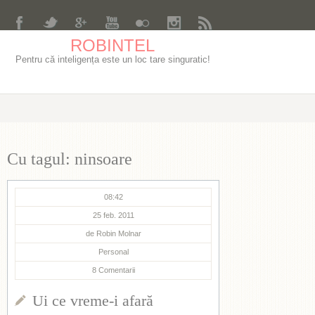
ROBINTEL
Pentru că inteligența este un loc tare singuratic!
Cu tagul: ninsoare
08:42
25 feb. 2011
de
Robin Molnar
Personal
8
Comentarii
Ui ce vreme-i afară