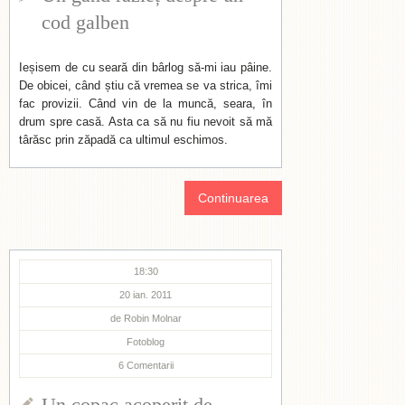
cod galben
Ieșisem de cu seară din bârlog să-mi iau pâine.
De obicei, când știu că vremea se va strica, îmi
fac provizii. Când vin de la muncă, seara, în
drum spre casă. Asta ca să nu fiu nevoit să mă
târăsc prin zăpadă ca ultimul eschimos.
Continuarea
18:30
20 ian. 2011
de
Robin Molnar
Fotoblog
6
Comentarii
Un copac acoperit de