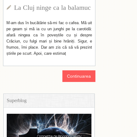
La Cluj ninge ca la balamuc
M-am dus în bucătărie să-mi fac o cafea. Mă uit
pe geam și mă ia cu un junghi pe la carotidă:
afară ningea ca în poveștile cu și despre
Crăciun, cu fulgi mari și bine hrăniți. Sigur, e
frumos, îmi place. Dar am zis că să vă prezint
știrile pe scurt. Apoi, care estimaț
Continuarea
Superblog