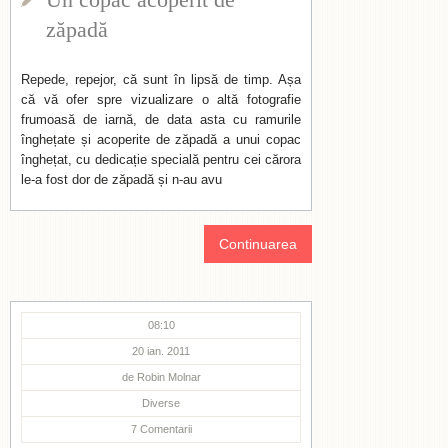
zăpadă
Repede, repejor, că sunt în lipsă de timp. Așa
că vă ofer spre vizualizare o altă fotografie
frumoasă de iarnă, de data asta cu ramurile
înghețate și acoperite de zăpadă a unui copac
înghețat, cu dedicație specială pentru cei cărora
le-a fost dor de zăpadă și n-au avu
Continuarea
08:10
20 ian. 2011
de
Robin Molnar
Diverse
7
Comentarii