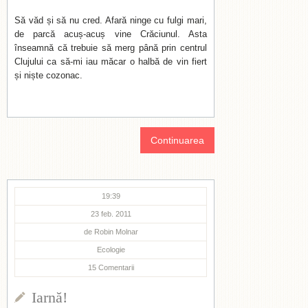
Să văd și să nu cred. Afară ninge cu fulgi mari,
de parcă acuș-acuș vine Crăciunul. Asta
înseamnă că trebuie să merg până prin centrul
Clujului ca să-mi iau măcar o halbă de vin fiert
și niște cozonac.
Continuarea
19:39
23 feb. 2011
de
Robin Molnar
Ecologie
15
Comentarii
Iarnă!