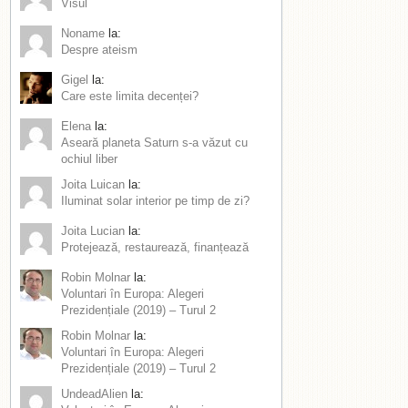
Visul
Noname
la:
Despre ateism
Gigel
la:
Care este limita decenței?
Elena
la:
Aseară planeta Saturn s-a văzut cu
ochiul liber
Joita Luican
la:
Iluminat solar interior pe timp de zi?
Joita Lucian
la:
Protejează, restaurează, finanțează
Robin Molnar
la:
Voluntari în Europa: Alegeri
Prezidențiale (2019) – Turul 2
Robin Molnar
la:
Voluntari în Europa: Alegeri
Prezidențiale (2019) – Turul 2
UndeadAlien
la: