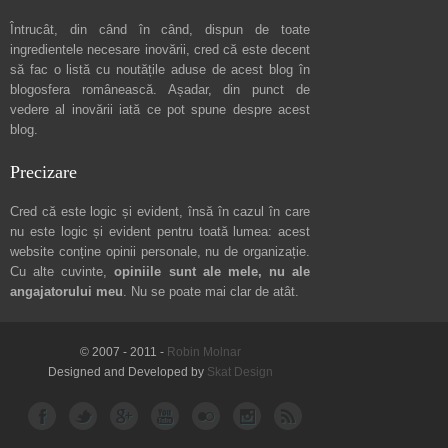
Întrucât, din când în când, dispun de toate
ingredientele necesare inovării, cred că este decent
să fac o listă cu noutățile aduse de acest blog în
blogosfera românească. Așadar, din punct de
vedere al inovării iată ce pot spune
despre acest
blog
.
Precizare
Cred că este logic și evident, însă în cazul în care
nu este logic și evident pentru toată lumea: acest
website conține opinii personale, nu de organizație.
Cu alte cuvinte,
opiniile sunt ale mele, nu ale
angajatorului meu
. Nu se poate mai clar de atât.
© 2007 - 2011 -
Robin Molnar
Designed and Developed by
Skat Design