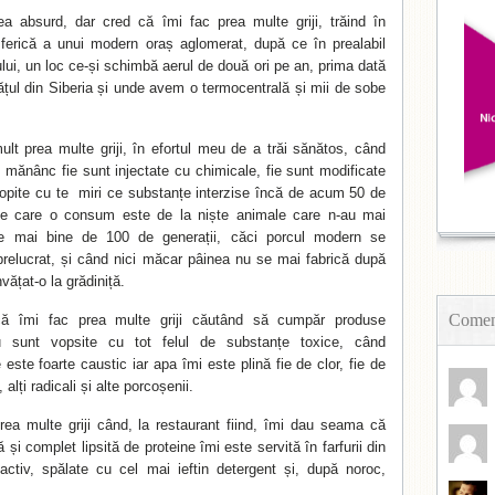
ea absurd, dar cred că îmi fac prea multe griji, trăind în
ferică a unui modern oraș aglomerat, după ce în prealabil
ului, un loc ce-și schimbă aerul de două ori pe an, prima dată
vățul din Siberia și unde avem o termocentrală și mii de sobe
lt prea multe griji, în efortul meu de a trăi sănătos, când
 mănânc fie sunt injectate cu chimicale, fie sunt modificate
tropite cu te miri ce substanțe interzise încă de acum 50 de
pe care o consum este de la niște animale care n-au mai
 mai bine de 100 de generații, căci porcul modern se
prelucrat, și când nici măcar pâinea nu se mai fabrică după
vățat-o la grădiniță.
Coment
că îmi fac prea multe griji căutând să cumpăr produse
 sunt vopsite cu tot felul de substanțe toxice, când
este foarte caustic iar apa îmi este plină fie de clor, fie de
ți, alți radicali și alte porcoșenii.
ea multe griji când, la restaurant fiind, îmi dau seama că
și complet lipsită de proteine îmi este servită în farfurii din
activ, spălate cu cel mai ieftin detergent și, după noroc,