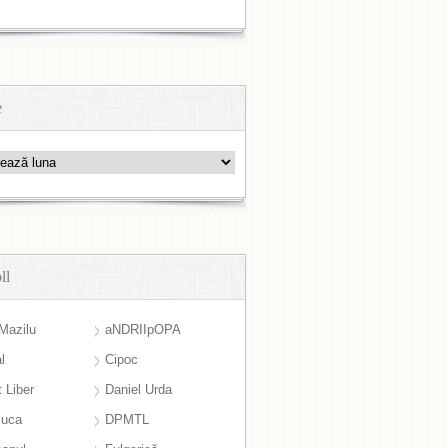
e
ll
Mazilu
aNDRIIpOPA
l
Cipoc
 Liber
Daniel Urda
suca
DPMTL