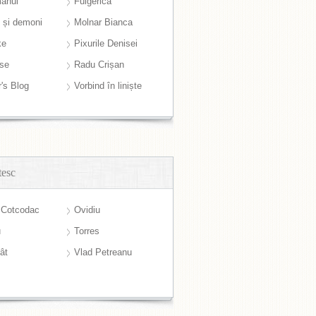
anul
Fulgerică
i și demoni
Molnar Bianca
ke
Pixurile Denisei
ase
Radu Crișan
r's Blog
Vorbind în liniște
tesc
 Cotcodac
Ovidiu
u
Torres
ât
Vlad Petreanu