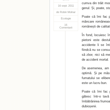
cumva din trăit mod
16 sept. 2011
genul. Și, poate, st
de
Robin Molnar
Poate că îmi fac p
Ecologie
mâncare românească
16
românești de calitat
Comentarii
În fond, locuiesc î
pietoni este dest
accidente li se în
fiindcă nu se consu
să zbor, nici să me
de accident mortal.
De asemenea, am f
optimă. Și pe măsu
fumatului se elibe
este un lucru bun.
Poate că îmi fac pr
gătesc într-o tavă
îmbătrânirea frumoas
dubioșenii.