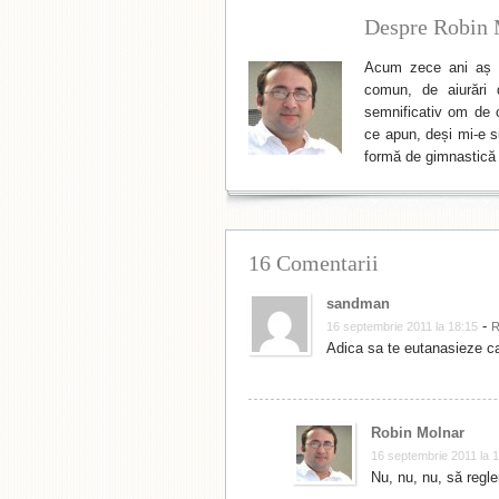
Despre Robin 
Acum zece ani aș f
comun, de aiurări 
semnificativ om de cu
ce apun, deși mi-e su
formă de gimnastică 
16 Comentarii
sandman
-
16 septembrie 2011 la 18:15
R
Adica sa te eutanasieze ca
Robin Molnar
16 septembrie 2011 la 1
Nu, nu, nu, să regle