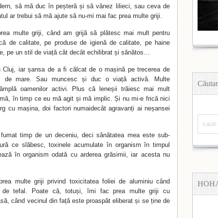
ern, să mă duc în peșteră și să vânez lilieci, sau ceva de
atul ar trebui să mă ajute să nu-mi mai fac prea multe griji.
rea multe griji, când am grijă să plătesc mai mult pentru
 de calitate, pe produse de igienă de calitate, pe haine
e, pe un stil de viață cât decât echilibrat și sănătos…
n Cluj, iar șansa de a fi călcat de o mașină pe trecerea de
ul de mare. Sau muncesc și duc o viață activă. Multe
Căutar
tâmplă oamenilor activi. Plus că leneșii trăiesc mai mult
mă, în timp ce eu mă agit și mă implic. Și nu mi-e frică nici
rg cu mașina, doi factori numaidecât agravanți ai neșansei
umat timp de un deceniu, deci sănătatea mea este sub-
ră ce slăbesc, toxinele acumulate în organism în timpul
rează în organism odată cu arderea grăsimii, iar acesta nu
ea multe griji privind toxicitatea foliei de aluminiu când
HOH
 de tefal. Poate că, totuși, îmi fac prea multe griji cu
ă, când vecinul din față este proaspăt eliberat și se ține de