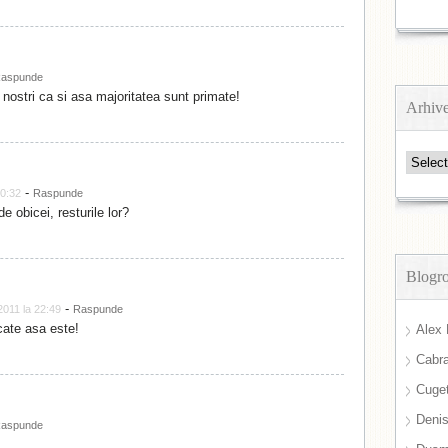
aspunde
 nostri ca si asa majoritatea sunt primate!
Arhiv
Arhive
-
20:32
Raspunde
 obicei, resturile lor?
Blogro
-
2011 la 22:49
Raspunde
ate asa este!
Alex 
Cabra
Cuget
Deni
aspunde