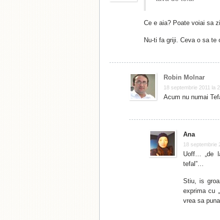
Ce e aia? Poate voiai sa z
Nu-ti fa griji. Ceva o sa 
Robin Molnar
18 septembrie 2011 la 
Acum nu numai Tefa
Ana
18 septembrie 
Uoff… „de l
tefal”…
Stiu, is gro
exprima cu „
vrea sa puna