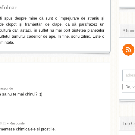
Molnar
i spus despre mine că sunt o împrejurare de straniu și
de clopot și frământări de clape, ca să parafrazez un
ltură dar, astăzi, în suflet nu mai port tristețea planetelor
Abone
fletul tumultul căderilor de ape. În fine, scriu zilnic. Este o
mintală.
aspunde
 sa nu te mai chinui? :))
-
Top C
9:11
Raspunde
menteze chimicalele și prostiile.