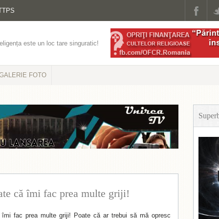
TTPS
eligența este un loc tare singuratic!
GALERIE FOTO
Super
te că îmi fac prea multe griji!
 îmi fac prea multe griji! Poate că ar trebui să mă opresc