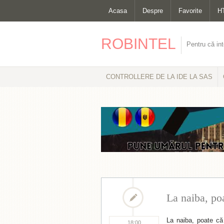
Acasa
Despre
Favorite
H
ROBINTEL
Pentru că int
CONTROLLERE DE LA IDE LA SAS
La naiba, poa
La naiba, poate că
18:00