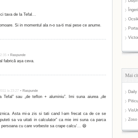
Dușm
Înger
ici tava de la Tefal…
Ocsi
te omoare. Si in momentul ala n-o sa-ti mai pese ce anume.
Port
Victo
-
22:35
Raspunde
l fabrică așa ceva.
Mai ci
-
2011 la 23:27
Raspunde
Daily
a Tefal” sau „de teflon + aluminiu”. Imi suna aiurea „de
Pitic
VisUr
aznica. Asta mi-a zis si tati cand l-am frecat ca de ce se
Zoso
puteti sa va uitati in calculator” ca mie imi suna ca parca
 persoana cu care vorbeste sa crape calcu’… 😆