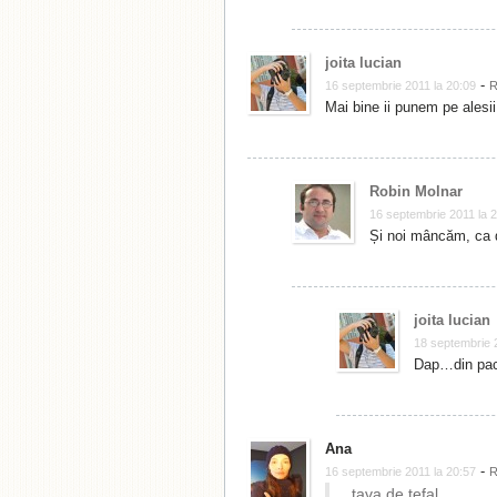
joita lucian
-
16 septembrie 2011 la 20:09
R
Mai bine ii punem pe alesii
Robin Molnar
16 septembrie 2011 la 
Și noi mâncăm, ca de
joita lucian
18 septembrie 
Dap…din pac
Ana
-
16 septembrie 2011 la 20:57
R
tava de tefal