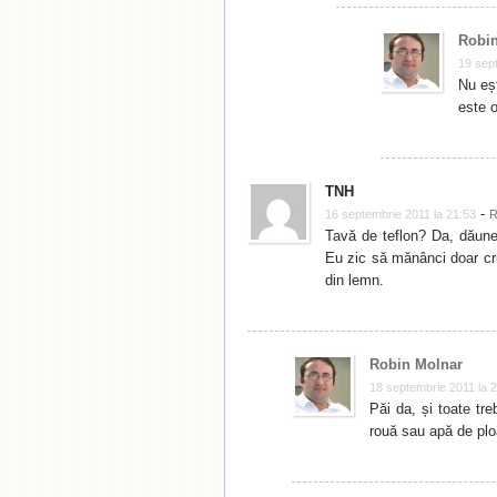
Robin
19 sep
Nu eșt
este o
TNH
-
16 septembrie 2011 la 21:53
R
Tavă de teflon? Da, dăuneaz
Eu zic să mănânci doar cru
din lemn.
Robin Molnar
18 septembrie 2011 la 
Păi da, și toate tr
rouă sau apă de pl