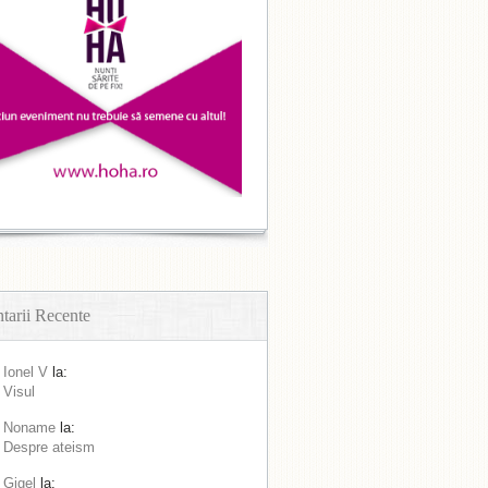
arii Recente
Ionel V
la:
Visul
Noname
la:
Despre ateism
Gigel
la: