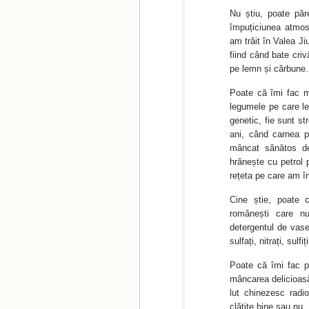
Nu știu, poate păr
împuțiciunea atmos
am trăit în Valea Ji
fiind când bate cri
pe lemn și cărbune.
Poate că îmi fac mu
legumele pe care le
genetic, fie sunt s
ani, când carnea 
mâncat sănătos de
hrănește cu petrol 
rețeta pe care am în
Cine știe, poate 
românești care nu
detergentul de vase 
sulfați, nitrați, sulfi
Poate că îmi fac pr
mâncarea delicioasă 
lut chinezesc radio
clătite bine sau nu.