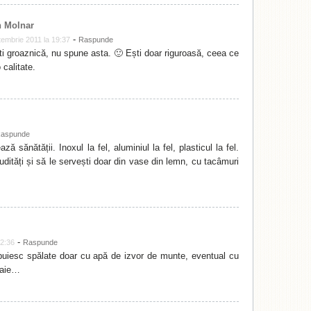
 Molnar
-
tembrie 2011 la 19:37
Raspunde
i groaznică, nu spune asta. 🙂 Ești doar riguroasă, ceea ce
 calitate.
aspunde
ă sănătății. Inoxul la fel, aluminiul la fel, plasticul la fel.
dități și să le servești doar din vase din lemn, cu tacâmuri
-
22:36
Raspunde
ebuiesc spălate doar cu apă de izvor de munte, eventual cu
oaie…