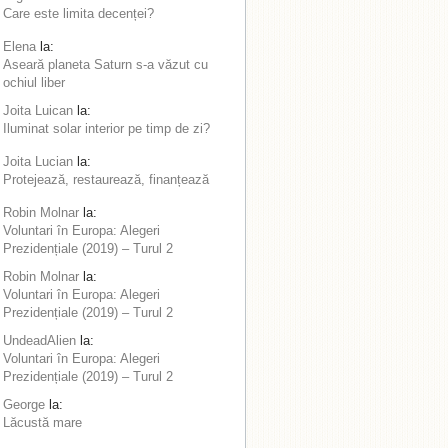
Care este limita decenței?
Elena
la:
Aseară planeta Saturn s-a văzut cu
ochiul liber
Joita Luican
la:
Iluminat solar interior pe timp de zi?
Joita Lucian
la:
Protejează, restaurează, finanțează
Robin Molnar
la:
Voluntari în Europa: Alegeri
Prezidențiale (2019) – Turul 2
Robin Molnar
la:
Voluntari în Europa: Alegeri
Prezidențiale (2019) – Turul 2
UndeadAlien
la:
Voluntari în Europa: Alegeri
Prezidențiale (2019) – Turul 2
George
la:
Lăcustă mare