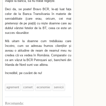
înapoi la bancă, să fiu tratat regește.
Deci da, se poate! Bravo BCR, le-ați luat fața
celor de la Banca Transilvania în materie de
serviabilitate (care erau, oricum, cei mai
prietenoși de pe piață) cu niște doamne care au
dublul vârstei fetelor de la BT, ceea ce este un
succes răsunător.
Mă uitam la doamne cum trebăluiau care
încotro, cum se adresau frumos clienților și
aveau o atitudine de neam de neamul meu nu
credea că va vedea în România. Comparativ cu
ce am văzut la BCR Petroșani azi, bancherii din
Irlanda de Nord sunt vax albina.
Incredibil, pe cuvânt de nu!
agrement
comert
economie
servicii
Recomanda: