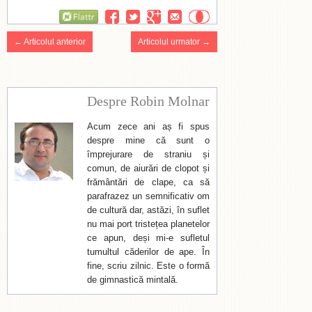
Flattr
← Articolul anterior
Articolul urmator →
Despre Robin Molnar
Acum zece ani aș fi spus
despre mine că sunt o
împrejurare de straniu și
comun, de aiurări de clopot și
frământări de clape, ca să
parafrazez un semnificativ om
de cultură dar, astăzi, în suflet
nu mai port tristețea planetelor
ce apun, deși mi-e sufletul
tumultul căderilor de ape. În
fine, scriu zilnic. Este o formă
de gimnastică mintală.