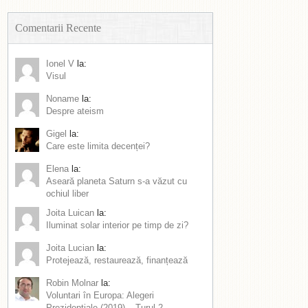
Comentarii Recente
Ionel V
la:
Visul
Noname
la:
Despre ateism
Gigel
la:
Care este limita decenței?
Elena
la:
Aseară planeta Saturn s-a văzut cu
ochiul liber
Joita Luican
la:
Iluminat solar interior pe timp de zi?
Joita Lucian
la:
Protejează, restaurează, finanțează
Robin Molnar
la:
Voluntari în Europa: Alegeri
Prezidențiale (2019) – Turul 2