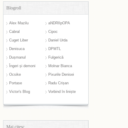
Blogroll
Alex Mazilu
aNDRIIpOPA
Cabral
Cipoc
Cuget Liber
Daniel Urda
Denisuca
DPMTL
Dușmanul
Fulgerică
Îngeri și demoni
Molnar Bianca
Ocsike
Pixurile Denisei
Portase
Radu Crișan
Victor's Blog
Vorbind în liniște
Mai citesc