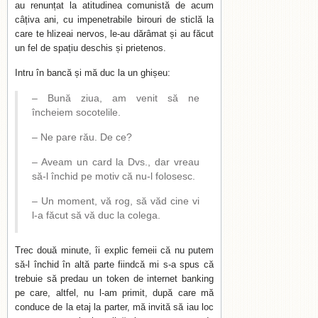
au renunțat la atitudinea comunistă de acum
câțiva ani, cu impenetrabile birouri de sticlă la
care te hlizeai nervos, le-au dărâmat și au făcut
un fel de spațiu deschis și prietenos.
Intru în bancă și mă duc la un ghișeu:
– Bună ziua, am venit să ne
încheiem socotelile.
– Ne pare rău. De ce?
– Aveam un card la Dvs., dar vreau
să-l închid pe motiv că nu-l folosesc.
– Un moment, vă rog, să văd cine vi
l-a făcut să vă duc la colega.
Trec două minute, îi explic femeii că nu putem
să-l închid în altă parte fiindcă mi s-a spus că
trebuie să predau un token de internet banking
pe care, altfel, nu l-am primit, după care mă
conduce de la etaj la parter, mă invită să iau loc