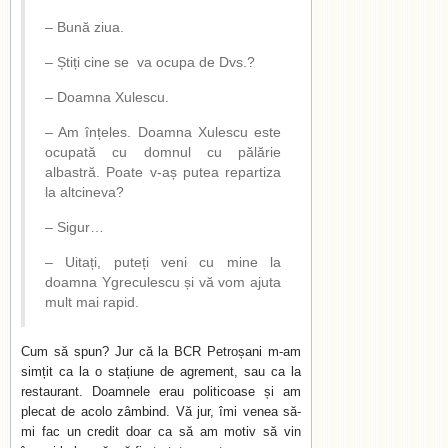
– Bună ziua.
– Știți cine se va ocupa de Dvs.?
– Doamna Xulescu.
– Am înțeles. Doamna Xulescu este
ocupată cu domnul cu pălărie
albastră. Poate v-aș putea repartiza
la altcineva?
– Sigur…
– Uitați, puteți veni cu mine la
doamna Ygreculescu și vă vom ajuta
mult mai rapid.
Cum să spun? Jur că la BCR Petroșani m-am
simțit ca la o stațiune de agrement, sau ca la
restaurant. Doamnele erau politicoase și am
plecat de acolo zâmbind. Vă jur, îmi venea să-
mi fac un credit doar ca să am motiv să vin