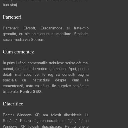
bun simț.
Parteneri
Parteneri:
Elvsoft
,
Euroanimode
și frate-mio
geamăn, cu ale sale
anunturi imobiliare
. Statistici
social media via
Seolium
.
Cum comentez
În primul rând, comentariile trebuiesc scrise cât mai
corect, din punct de vedere gramatical. Apoi, pentru
detalii mai specifice, te rog să consulți pagina
specială cu instrucțiuni despre
cum se
comentează
, asta ca să nu fie surprize neplăcute
bilaterale.
Pentru SEO
.
Diacritice
Pentru Windows XP am folosit diacriticele lui
Secărică
. Pentru afișarea caracterelor "ș" și "ț" pe
Windows XP folosiți
diacritice.ro
. Pentru unelte