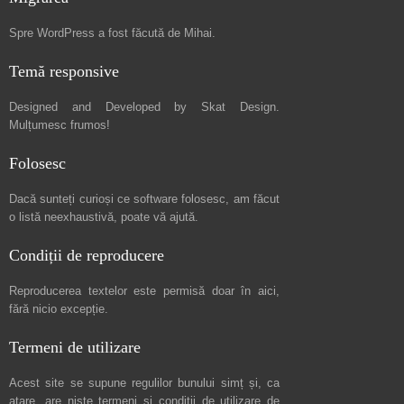
Spre
WordPress a fost făcută de Mihai
.
Temă responsive
Designed and Developed by
Skat Design
.
Mulțumesc frumos!
Folosesc
Dacă sunteți curioși ce software folosesc, am făcut
o listă neexhaustivă
, poate vă ajută.
Condiții de reproducere
Reproducerea textelor este permisă doar în
aici
,
fără nicio excepție.
Termeni de utilizare
Acest site se supune regulilor bunului simț și, ca
atare, are niște
termeni și condiții de utilizare
de