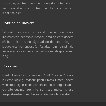
avansate, printre care și un convertor automat din
text fără diacritice în text cu diacritice, folosiți
diacritice.com
.
Politica de inovare
Întrucât, din când în când, dispun de toate
ingredientele necesare inovării, cred că este decent
să fac o listă cu noutățile aduse de acest blog în
blogosfera românească. Așadar, din punct de
vedere al inovării iată ce pot spune
despre acest
blog
.
Precizare
Cred că este logic și evident, însă în cazul în care
nu este logic și evident pentru toată lumea: acest
website conține opinii personale, nu de organizație.
Cu alte cuvinte,
opiniile sunt ale mele, nu ale
angajatorului meu
. Nu se poate mai clar de atât.