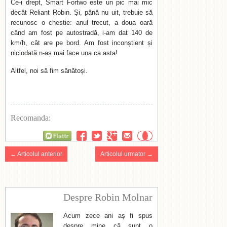
Ce-i drept, Smart Fortwo este un pic mai mic
decât Reliant Robin. Și, până nu uit, trebuie să
recunosc o chestie: anul trecut, a doua oară
când am fost pe autostradă, i-am dat 140 de
km/h, cât are pe bord. Am fost inconștient și
niciodată n-aș mai face una ca asta!
Altfel, noi să fim sănătoși.
Recomanda:
Flattr
← Articolul anterior
Articolul urmator →
Despre Robin Molnar
Acum zece ani aș fi spus
despre mine că sunt o