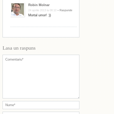
Robin Molnar
-
24 aprilie 2013 la 08:10
Raspunde
Mortal umor! :))
Lasa un raspuns