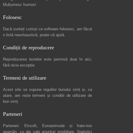
Mulțumesc frumos!
Folosesc
Dacă sunteți curioși ce software folosesc, am făcut
o listă neexhaustivă
, poate vă ajută.
Condiții de reproducere
Reproducerea textelor este permisă doar în
aici
,
fără nicio excepție.
Termeni de utilizare
Acest site se supune regulilor bunului simț și, ca
atare, are niște
termeni și condiții de utilizare
de
bun simț.
Parteneri
Parteneri:
Elvsoft
,
Euroanimode
și frate-mio
geamăn, cu ale sale
anunturi imobiliare
. Statistici