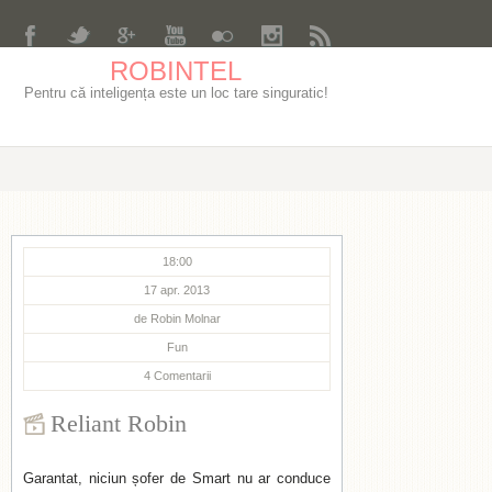
ROBINTEL
Pentru că inteligența este un loc tare singuratic!
18:00
17 apr. 2013
de
Robin Molnar
Fun
4
Comentarii
Reliant Robin
Garantat, niciun șofer de Smart nu ar conduce