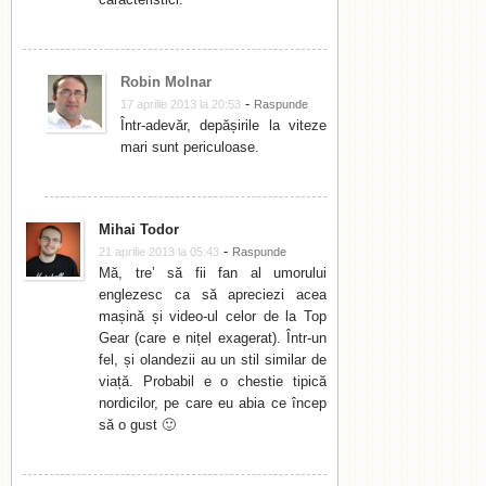
Robin Molnar
-
17 aprilie 2013 la 20:53
Raspunde
Într-adevăr, depășirile la viteze
mari sunt periculoase.
Mihai Todor
-
21 aprilie 2013 la 05:43
Raspunde
Mă, tre’ să fii fan al umorului
englezesc ca să apreciezi acea
mașină și video-ul celor de la Top
Gear (care e nițel exagerat). Într-un
fel, și olandezii au un stil similar de
viață. Probabil e o chestie tipică
nordicilor, pe care eu abia ce încep
să o gust 🙂