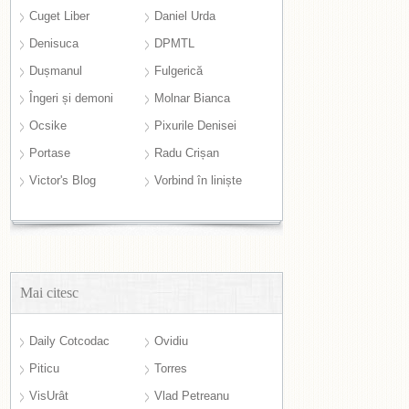
Cuget Liber
Daniel Urda
Denisuca
DPMTL
Dușmanul
Fulgerică
Îngeri și demoni
Molnar Bianca
Ocsike
Pixurile Denisei
Portase
Radu Crișan
Victor's Blog
Vorbind în liniște
Mai citesc
Daily Cotcodac
Ovidiu
Piticu
Torres
VisUrât
Vlad Petreanu