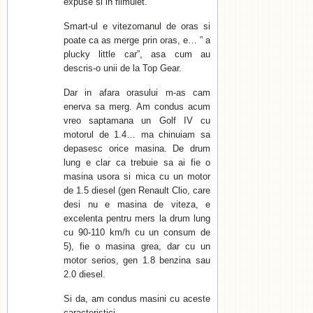
expuse si in filmulet.
Smart-ul e vitezomanul de oras si
poate ca as merge prin oras, e… ” a
plucky little car”, asa cum au
descris-o unii de la Top Gear.
Dar in afara orasului m-as cam
enerva sa merg. Am condus acum
vreo saptamana un Golf IV cu
motorul de 1.4… ma chinuiam sa
depasesc orice masina. De drum
lung e clar ca trebuie sa ai fie o
masina usora si mica cu un motor
de 1.5 diesel (gen Renault Clio, care
desi nu e masina de viteza, e
excelenta pentru mers la drum lung
cu 90-110 km/h cu un consum de
5), fie o masina grea, dar cu un
motor serios, gen 1.8 benzina sau
2.0 diesel.
Si da, am condus masini cu aceste
caracteristici.