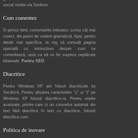
social media via
Seolium
.
Cum comentez
În primul rând, comentariile trebuiesc scrise cât mai
corect, din punct de vedere gramatical. Apoi, pentru
detalii mai specifice, te rog să consulți pagina
specială cu instrucțiuni despre
cum se
comentează
, asta ca să nu fie surprize neplăcute
bilaterale.
Pentru SEO
.
Diacritice
Pentru Windows XP am folosit diacriticele lui
Secărică
. Pentru afișarea caracterelor "ș" și "ț" pe
Windows XP folosiți
diacritice.ro
. Pentru unelte
avansate, printre care și un convertor automat din
text fără diacritice în text cu diacritice, folosiți
diacritice.com
.
Politica de inovare