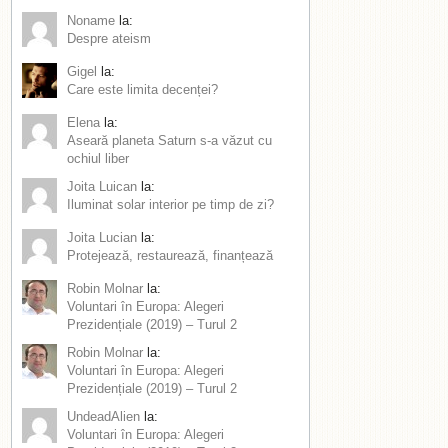
Noname
la:
Despre ateism
Gigel
la:
Care este limita decenței?
Elena
la:
Aseară planeta Saturn s-a văzut cu
ochiul liber
Joita Luican
la:
Iluminat solar interior pe timp de zi?
Joita Lucian
la:
Protejează, restaurează, finanțează
Robin Molnar
la:
Voluntari în Europa: Alegeri
Prezidențiale (2019) – Turul 2
Robin Molnar
la:
Voluntari în Europa: Alegeri
Prezidențiale (2019) – Turul 2
UndeadAlien
la:
Voluntari în Europa: Alegeri