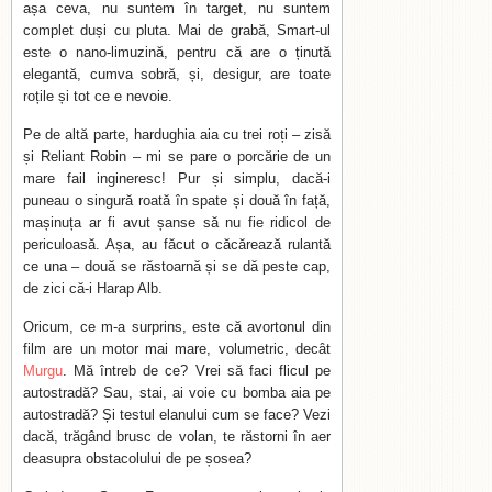
așa ceva, nu suntem în target, nu suntem
complet duși cu pluta. Mai de grabă, Smart-ul
este o nano-limuzină, pentru că are o ținută
elegantă, cumva sobră, și, desigur, are toate
roțile și tot ce e nevoie.
Pe de altă parte, hardughia aia cu trei roți – zisă
și Reliant Robin – mi se pare o porcărie de un
mare fail ingineresc! Pur și simplu, dacă-i
puneau o singură roată în spate și două în față,
mașinuța ar fi avut șanse să nu fie ridicol de
periculoasă. Așa, au făcut o căcărează rulantă
ce una – două se răstoarnă și se dă peste cap,
de zici că-i Harap Alb.
Oricum, ce m-a surprins, este că avortonul din
film are un motor mai mare, volumetric, decât
Murgu
. Mă întreb de ce? Vrei să faci flicul pe
autostradă? Sau, stai, ai voie cu bomba aia pe
autostradă? Și testul elanului cum se face? Vezi
dacă, trăgând brusc de volan, te răstorni în aer
deasupra obstacolului de pe șosea?