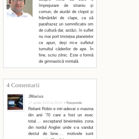
împrejurare de straniu și
comun, de aiurări de clopot și
frământări de clape, ca să
parafrazez un semnificativ om
de cultură dar, astăzi, în suflet
nu mai port tristețea planetelor
ce apun, deși mi-e sufletul
tumultul căderilor de ape. În
fine, scriu zilnic. Este o formă
de gimnastică mintală.
4 Comentarii
JMarius
-
17 aprilie 2013 la 20:47
Raspunde
Reliant Robin e intr-adevar o masina
din anii ’70 care a fost un esec
total…. exceptand bineinteles zona
din nordul Angliei unde s-a vandut
destul de bine…. motivele sunt