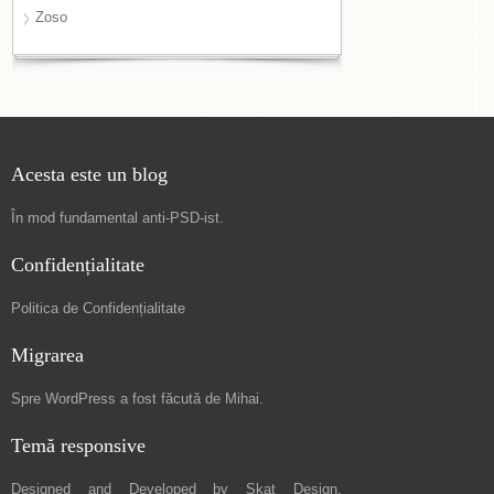
Zoso
Acesta este un blog
În mod fundamental
anti-PSD-ist
.
Confidențialitate
Politica de Confidențialitate
Migrarea
Spre
WordPress a fost făcută de Mihai
.
Temă responsive
Designed and Developed by
Skat Design
.