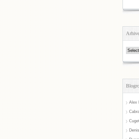
Arhiv
Arhive
Blogro
Alex 
Cabra
Cuget
Deni