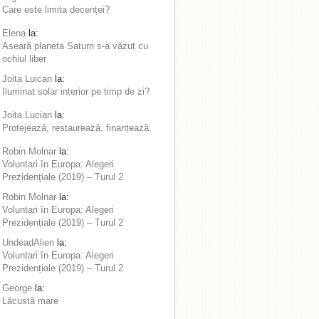
Care este limita decenței?
Elena
la:
Aseară planeta Saturn s-a văzut cu
ochiul liber
Joita Luican
la:
Iluminat solar interior pe timp de zi?
Joita Lucian
la:
Protejează, restaurează, finanțează
Robin Molnar
la:
Voluntari în Europa: Alegeri
Prezidențiale (2019) – Turul 2
Robin Molnar
la:
Voluntari în Europa: Alegeri
Prezidențiale (2019) – Turul 2
UndeadAlien
la:
Voluntari în Europa: Alegeri
Prezidențiale (2019) – Turul 2
George
la:
Lăcustă mare