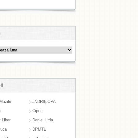
e
ll
Mazilu
aNDRIIpOPA
l
Cipoc
 Liber
Daniel Urda
suca
DPMTL