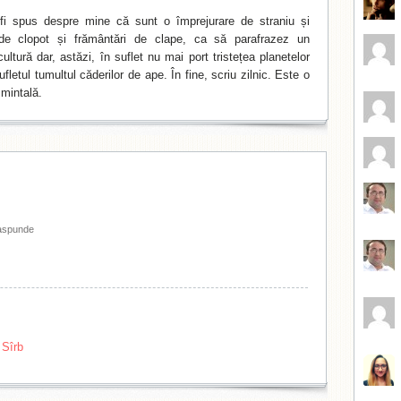
i spus despre mine că sunt o împrejurare de straniu și
de clopot și frământări de clape, ca să parafrazez un
ltură dar, astăzi, în suflet nu mai port tristețea planetelor
fletul tumultul căderilor de ape. În fine, scriu zilnic. Este o
mintală.
aspunde
 Sîrb