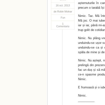
așternuturile în ca
16 oct. 2013
precum o tarabă își
de
Robin Molnar
Nimic. Tac. Mă înt
Fun
Mă joc. O mai iubesc
1
iar și iar, până mi-
Comentariu
trup golit de cotidia
Nimic. Nu plâng vre
unduindu-se ușor su
unduindu-se ca și 
spăla de mine și de 
Nimic. Nu aștept, n
prelingă din prezer
fac un duș și să mă 
ce-n spasme produc
Nimic.
E frumoasă și o iu
Nimic.
__________