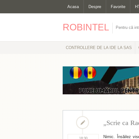
Acasa
Despre
Favorite
H
ROBINTEL
Pentru că int
CONTROLLERE DE LA IDE LA SAS
„Scrie ca Ra
Nimic. Însăilez vi
18:30