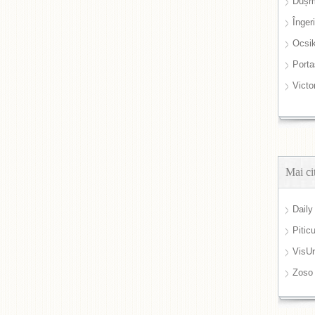
Dușm
Înger
Ocsi
Port
Victo
Mai ci
Daily
Pitic
VisUr
Zoso