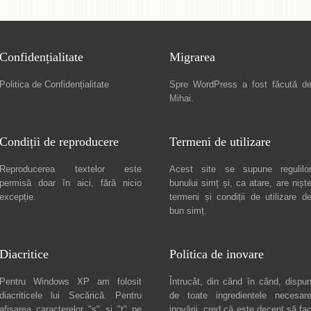
Confidențialitate
Migrarea
Politica de Confidențialitate
Spre
WordPress a fost făcută d
Mihai
.
Condiții de reproducere
Termeni de utilizare
Reproducerea textelor este
Acest site se supune regulilo
permisă doar în
aici
, fără nicio
bunului simț și, ca atare, are nișt
excepție.
termeni și condiții de utilizare
d
bun simț.
Diacritice
Politica de inovare
Pentru Windows XP am folosit
Întrucât, din când în când, dispu
diacriticele lui
Secărică
. Pentru
de toate ingredientele necesar
afișarea caracterelor "ș" și "ț" pe
inovării, cred că este decent să fa