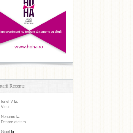
arii Recente
Ionel V
la:
Visul
Noname
la:
Despre ateism
Gigel
la: