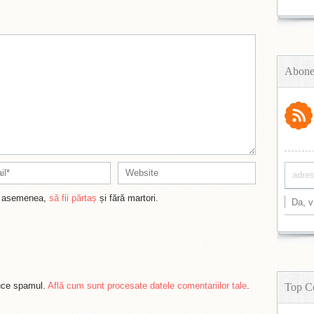
Abone
de asemenea,
să fii părtaș
și fără martori.
duce spamul.
Află cum sunt procesate datele comentariilor tale
.
Top C