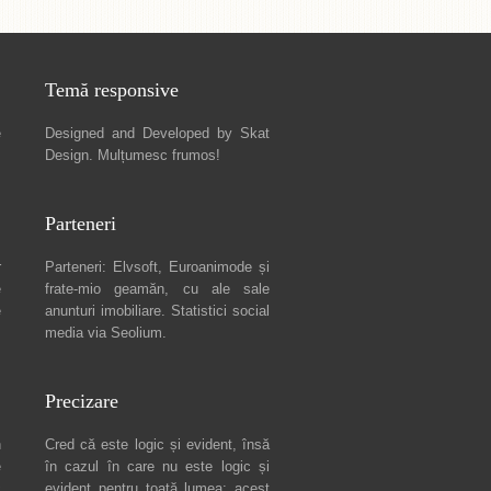
Temă responsive
e
Designed and Developed by
Skat
Design
. Mulțumesc frumos!
Parteneri
r
Parteneri:
Elvsoft
,
Euroanimode
și
e
frate-mio geamăn, cu ale sale
e
anunturi imobiliare
. Statistici social
media via
Seolium
.
Precizare
n
Cred că este logic și evident, însă
e
în cazul în care nu este logic și
c
evident pentru toată lumea: acest