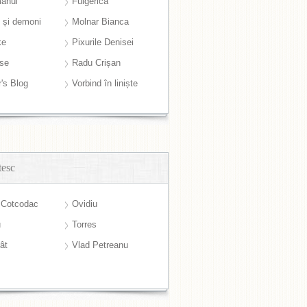
anul
Fulgerică
i și demoni
Molnar Bianca
ke
Pixurile Denisei
ase
Radu Crișan
r's Blog
Vorbind în liniște
tesc
 Cotcodac
Ovidiu
u
Torres
ât
Vlad Petreanu