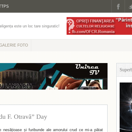
TTPS
eligența este un loc tare singuratic!
GALERIE FOTO
Super
du F. Otravă” Day
se nesățioase și furibunde ale amorului crud ce mi-a pătat