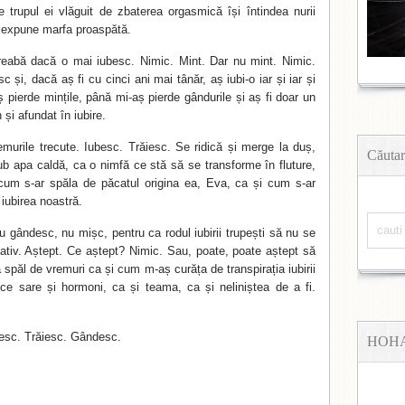
re trupul ei vlăguit de zbaterea orgasmică își întindea nurii
 expune marfa proaspătă.
reabă dacă o mai iubesc. Nimic. Mint. Dar nu mint. Nimic.
 și, dacă aș fi cu cinci ani mai tânăr, aș iubi-o iar și iar și
aș pierde mințile, până mi-aș pierde gândurile și aș fi doar un
n și afundat în iubire.
murile trecute. Iubesc. Trăiesc. Se ridică și merge la duș,
Căutar
b apa caldă, ca o nimfă ce stă să se transforme în fluture,
cum s-ar spăla de păcatul origina ea, Eva, ca și cum s-ar
iubirea noastră.
u gândesc, nu mișc, pentru ca rodul iubirii trupești să nu se
vativ. Aștept. Ce aștept? Nimic. Sau, poate, poate aștept să
spăl de vremuri ca și cum m-aș curăța de transpirația iubirii
e sare și hormoni, ca și teama, ca și neliniștea de a fi.
besc. Trăiesc. Gândesc.
HOH