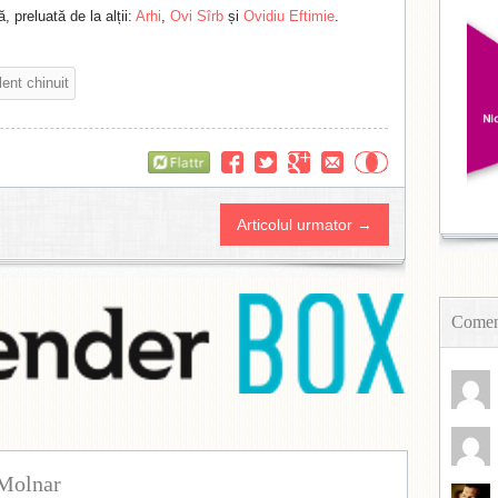
, preluată de la alții:
Arhi
,
Ovi Sîrb
și
Ovidiu Eftimie
.
lent chinuit
Flattr
Articolul urmator →
Coment
Molnar