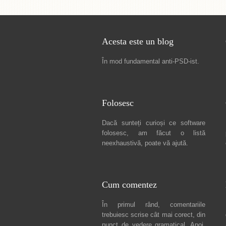
Acesta este un blog
În mod fundamental
anti-PSD-ist
.
Folosesc
Dacă sunteți curioși ce software
folosesc, am făcut
o listă
neexhaustivă
, poate vă ajută.
Cum comentez
În primul rând, comentariile
trebuiesc scrise cât mai corect, din
punct de vedere gramatical. Apoi,