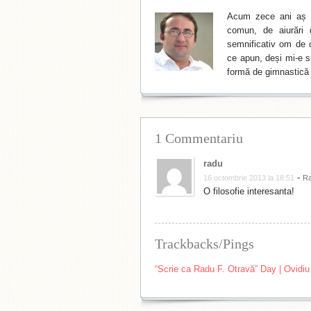
Acum zece ani aș f
comun, de aiurări 
semnificativ om de cu
ce apun, deși mi-e su
formă de gimnastică 
1 Commentariu
radu
-
16 octombrie 2013 la 18:51
R
O filosofie interesanta!
Trackbacks/Pings
“Scrie ca Radu F. Otravă” Day | Ovidiu