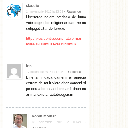
claudiu
-
14 noiembrie 2015 la 13:39
Raspunde
Libertatea ne-am predat-o de buna
voie dogmelor religioase care ne-au
subjugat atat de feroce.
http://prosicontra.com/fratele-mai-
mare-al-islamului-crestinismul/
Ion
-
17 noiembrie 2015 la 17:05
Raspunde
Bine ar fi daca oamenii ar aprecia
extrem de mult viata altor oameni si
pe cea a lor insasi,bine ar fi daca nu
ar mai exista rautate,egoism .
Robin Molnar
-
18 noiembrie 2015 la 09:49
Raspunde