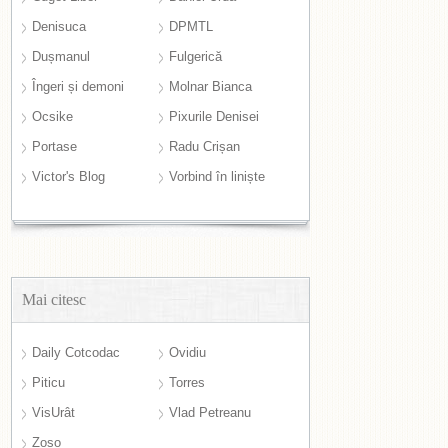
Denisuca
DPMTL
Dușmanul
Fulgerică
Îngeri și demoni
Molnar Bianca
Ocsike
Pixurile Denisei
Portase
Radu Crișan
Victor's Blog
Vorbind în liniște
Mai citesc
Daily Cotcodac
Ovidiu
Piticu
Torres
VisUrât
Vlad Petreanu
Zoso