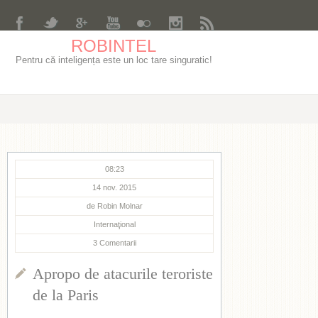
ROBINTEL
Pentru că inteligența este un loc tare singuratic!
08:23
14 nov. 2015
de
Robin Molnar
Internaţional
3
Comentarii
Apropo de atacurile teroriste
de la Paris