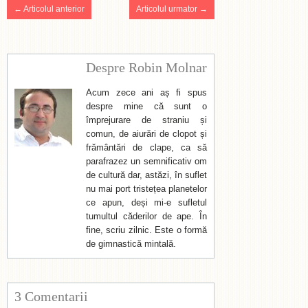
← Articolul anterior
Articolul urmator →
Despre Robin Molnar
Acum zece ani aș fi spus
despre mine că sunt o
împrejurare de straniu și
comun, de aiurări de clopot și
frământări de clape, ca să
parafrazez un semnificativ om
de cultură dar, astăzi, în suflet
nu mai port tristețea planetelor
ce apun, deși mi-e sufletul
tumultul căderilor de ape. În
fine, scriu zilnic. Este o formă
de gimnastică mintală.
3 Comentarii