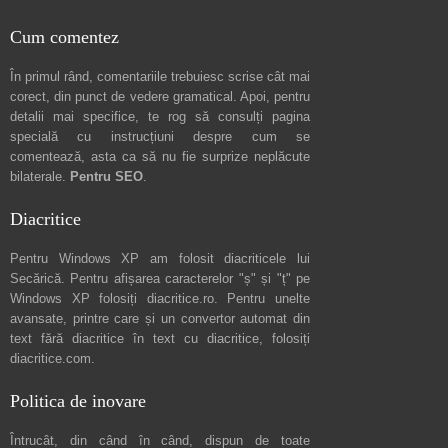
Cum comentez
În primul rând, comentariile trebuiesc scrise cât mai
corect, din punct de vedere gramatical. Apoi, pentru
detalii mai specifice, te rog să consulți pagina
specială cu instrucțiuni despre
cum se
comentează
, asta ca să nu fie surprize neplăcute
bilaterale.
Pentru SEO
.
Diacritice
Pentru Windows XP am folosit diacriticele lui
Secărică
. Pentru afișarea caracterelor "ș" și "ț" pe
Windows XP folosiți
diacritice.ro
. Pentru unelte
avansate, printre care și un convertor automat din
text fără diacritice în text cu diacritice, folosiți
diacritice.com
.
Politica de inovare
Întrucât, din când în când, dispun de toate