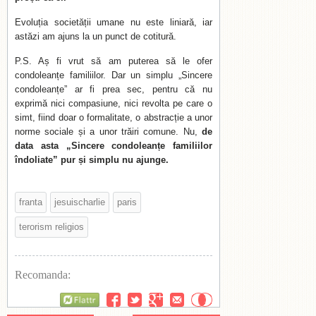
Evoluția societății umane nu este liniară, iar
astăzi am ajuns la un punct de cotitură.
P.S. Aș fi vrut să am puterea să le ofer
condoleanțe familiilor. Dar un simplu „Sincere
condoleanțe” ar fi prea sec, pentru că nu
exprimă nici compasiune, nici revolta pe care o
simt, fiind doar o formalitate, o abstracție a unor
norme sociale și a unor trăiri comune. Nu,
de
data asta „Sincere condoleanțe familiilor
îndoliate” pur și simplu nu ajunge.
franta
jesuischarlie
paris
terorism religios
Recomanda:
Flattr