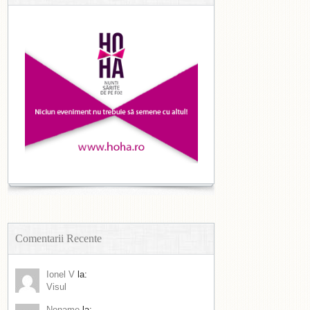
Comentarii Recente
Ionel V
la:
Visul
Noname
la: