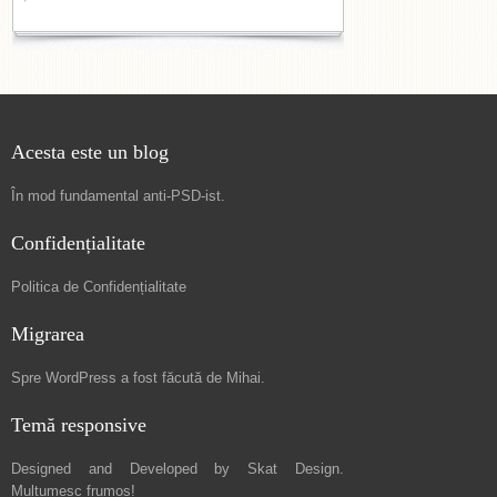
Acesta este un blog
În mod fundamental
anti-PSD-ist
.
Confidențialitate
Politica de Confidențialitate
Migrarea
Spre
WordPress a fost făcută de Mihai
.
Temă responsive
Designed and Developed by
Skat Design
.
Mulțumesc frumos!