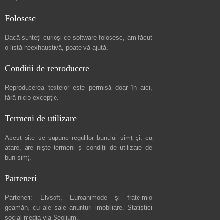
Folosesc
Dacă sunteți curioși ce software folosesc, am făcut
o listă neexhaustivă
, poate vă ajută.
Condiții de reproducere
Reproducerea textelor este permisă doar în
aici
,
fără nicio excepție.
Termeni de utilizare
Acest site se supune regulilor bunului simț și, ca
atare, are niște
termeni și condiții de utilizare
de
bun simț.
Parteneri
Parteneri:
Elvsoft
,
Euroanimode
și frate-mio
geamăn, cu ale sale
anunturi imobiliare
. Statistici
social media via
Seolium
.