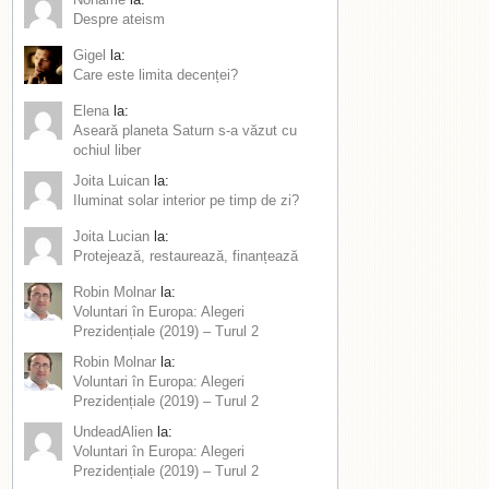
Despre ateism
Gigel
la:
Care este limita decenței?
Elena
la:
Aseară planeta Saturn s-a văzut cu
ochiul liber
Joita Luican
la:
Iluminat solar interior pe timp de zi?
Joita Lucian
la:
Protejează, restaurează, finanțează
Robin Molnar
la:
Voluntari în Europa: Alegeri
Prezidențiale (2019) – Turul 2
Robin Molnar
la:
Voluntari în Europa: Alegeri
Prezidențiale (2019) – Turul 2
UndeadAlien
la:
Voluntari în Europa: Alegeri
Prezidențiale (2019) – Turul 2