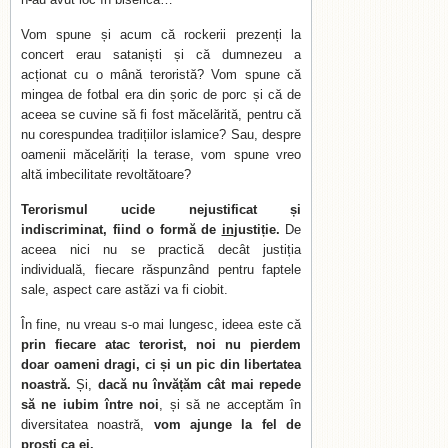
Vom spune și acum că rockerii prezenți la
concert erau sataniști și că dumnezeu a
acționat cu o mână teroristă? Vom spune că
mingea de fotbal era din șoric de porc și că de
aceea se cuvine să fi fost măcelărită, pentru că
nu corespundea tradițiilor islamice? Sau, despre
oamenii măcelăriți la terase, vom spune vreo
altă imbecilitate revoltătoare?
Terorismul ucide nejustificat și
indiscriminat, fiind o formă de
in
justiție.
De
aceea nici nu se practică decât justiția
individuală, fiecare răspunzând pentru faptele
sale, aspect care astăzi va fi ciobit.
În fine, nu vreau s-o mai lungesc, ideea este că
prin fiecare atac terorist, noi nu pierdem
doar oameni dragi, ci și un pic din libertatea
noastră.
Și,
dacă nu învățăm cât mai repede
să ne iubim între noi
, și să ne acceptăm în
diversitatea noastră,
vom ajunge la fel de
proști ca ei.