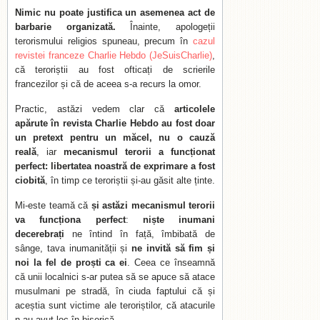
Nimic nu poate justifica un asemenea act de
barbarie organizată.
Înainte, apologeții
terorismului religios spuneau, precum în
cazul
revistei franceze Charlie Hebdo (JeSuisCharlie)
,
că teroriștii au fost ofticați de scrierile
francezilor și că de aceea s-a recurs la omor.
Practic, astăzi vedem clar că
articolele
apărute în revista Charlie Hebdo au fost doar
un pretext pentru un măcel, nu o cauză
reală
, iar
mecanismul terorii a funcționat
perfect: libertatea noastră de exprimare a fost
ciobită
, în timp ce teroriștii și-au găsit alte ținte.
Mi-este teamă că
și astăzi mecanismul terorii
va funcționa perfect
:
niște inumani
decerebrați
ne întind în față, îmbibată de
sânge, tava inumanității și
ne invită să fim și
noi la fel de proști ca ei
. Ceea ce înseamnă
că unii localnici s-ar putea să se apuce să atace
musulmani pe stradă, în ciuda faptului că și
aceștia sunt victime ale teroriștilor, că atacurile
n-au avut loc în biserică…