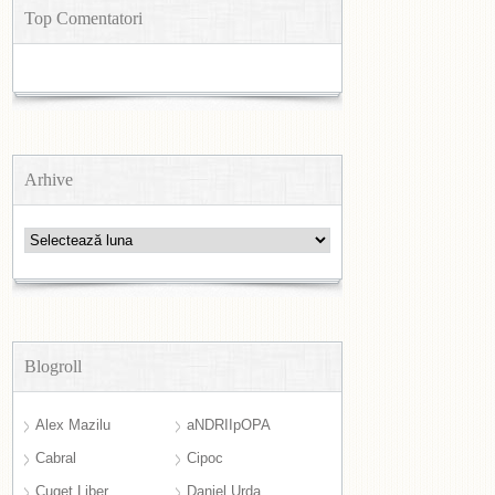
Top Comentatori
Arhive
Arhive
Blogroll
Alex Mazilu
aNDRIIpOPA
Cabral
Cipoc
Cuget Liber
Daniel Urda