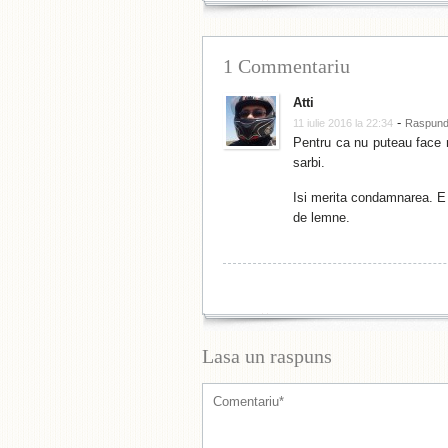
1 Commentariu
Atti
-
11 iulie 2016 la 22:34
Raspun
Pentru ca nu puteau face n
sarbi.
Isi merita condamnarea. E la
de lemne.
Lasa un raspuns