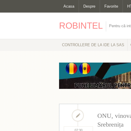
Acasa
Despre
Favorite
H
ROBINTEL
Pentru că int
CONTROLLERE DE LA IDE LA SAS
ONU, vinovat
Srebrenița
07:30