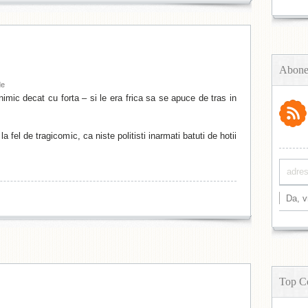
Abone
de
imic decat cu forta – si le era frica sa se apuce de tras in
 fel de tragicomic, ca niste politisti inarmati batuti de hotii
Top C