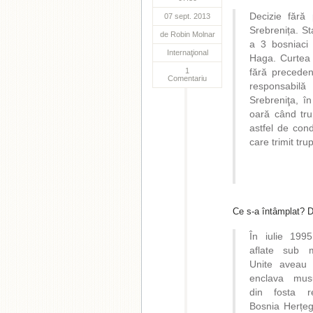
Decizie fără
07 sept. 2013
Srebrenița. St
de
Robin Molnar
a 3 bosniaci
Internaţional
Haga. Curtea 
1
fără preceden
Comentariu
responsabilă
Srebreniţa, în
oară când tr
astfel de con
care trimit tr
Ce s-a întâmplat? De
În iulie 1995
aflate sub m
Unite aveau 
enclava mus
din fosta re
Bosnia Herțeg