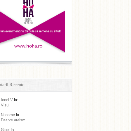
arii Recente
Ionel V
la:
Visul
Noname
la:
Despre ateism
Gigel
la: