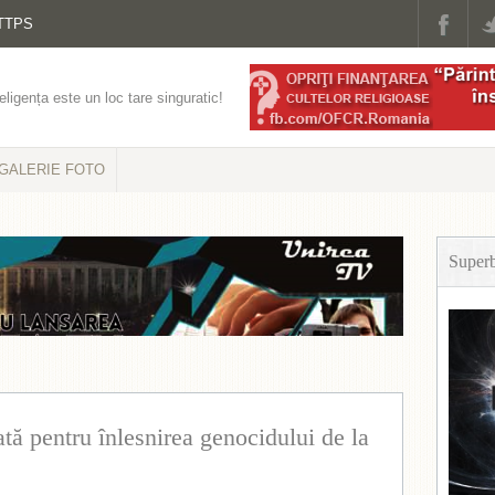
TTPS
eligența este un loc tare singuratic!
GALERIE FOTO
Super
ă pentru înlesnirea genocidului de la