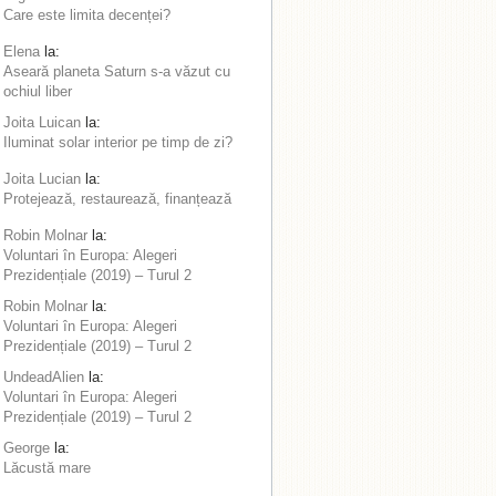
Care este limita decenței?
Elena
la:
Aseară planeta Saturn s-a văzut cu
ochiul liber
Joita Luican
la:
Iluminat solar interior pe timp de zi?
Joita Lucian
la:
Protejează, restaurează, finanțează
Robin Molnar
la:
Voluntari în Europa: Alegeri
Prezidențiale (2019) – Turul 2
Robin Molnar
la:
Voluntari în Europa: Alegeri
Prezidențiale (2019) – Turul 2
UndeadAlien
la:
Voluntari în Europa: Alegeri
Prezidențiale (2019) – Turul 2
George
la:
Lăcustă mare