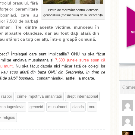
trolul orașului, fără
orțelor paramilitare
Pietre de mormânt pentru victimele
 bosniaci, care au
genocidului (masacrului) de la Srebrenița
ior 7.500 de bărbați
sulmani.
Trei dintre aceste victime, munceau în
or albastre olandeze, dar au fost dați afară din
au sfârșit ca toți ceilalți, într-o groapă comună.
pect? Înțelegeți care sunt implicațiile? ONU nu și-a făcut
 militar enclava musulmană și
7,500 (unele surse spun că
u murit
. Nu și-a făcut datoria nici măcar față de colegii lor
e
i-au scos afară din baza ONU din Srebrenița, în timp ce
ă de sârbii bosniaci
, condamnându-i, astfel, la moarte.
Coment
 razboi
crime impotriva umanitatii
drept international
osta iugoslavie
genocid
musulmani
olanda
onu
i religios