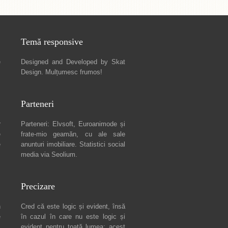
Temă responsive
e
Designed and Developed by
Skat
Design
. Mulțumesc frumos!
Parteneri
r
Parteneri:
Elvsoft
,
Euroanimode
și
e
frate-mio geamăn, cu ale sale
e
anunturi imobiliare
. Statistici social
media via
Seolium
.
Precizare
n
Cred că este logic și evident, însă
e
în cazul în care nu este logic și
c
evident pentru toată lumea: acest