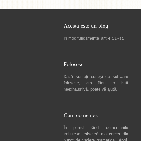
Acesta este un blog
În mod fundamental
anti-PSD-ist
.
Folosesc
Dacă sunteți curioși ce software
folosesc, am făcut
o listă
neexhaustivă
, poate vă ajută.
Cum comentez
În primul rând, comentariile
trebuiesc scrise cât mai corect, din
punct de vedere gramatical. Apoi,