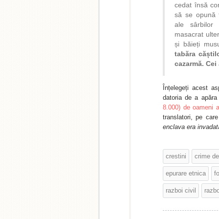
cedat însă con
să se opună f
ale sârbilor
masacrat ulter
și băieți mu
tabăra căștil
cazarmă. Cei 
Înțelegeți acest as
datoria de a apăra
8.000) de oameni a
translatori, pe car
enclava era invadat
crestini
crime de
epurare etnica
f
razboi civil
razbo