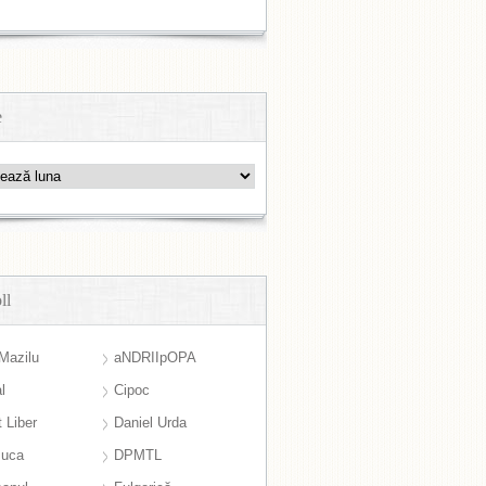
e
ll
Mazilu
aNDRIIpOPA
l
Cipoc
 Liber
Daniel Urda
suca
DPMTL