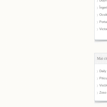
Dușm
Înger
Ocsi
Port
Victo
Mai ci
Daily
Pitic
VisUr
Zoso