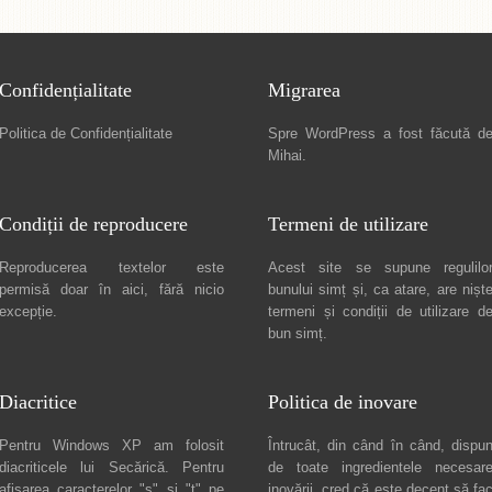
Confidențialitate
Migrarea
Politica de Confidențialitate
Spre
WordPress a fost făcută d
Mihai
.
Condiții de reproducere
Termeni de utilizare
Reproducerea textelor este
Acest site se supune regulilo
permisă doar în
aici
, fără nicio
bunului simț și, ca atare, are nișt
excepție.
termeni și condiții de utilizare
d
bun simț.
Diacritice
Politica de inovare
Pentru Windows XP am folosit
Întrucât, din când în când, dispu
diacriticele lui
Secărică
. Pentru
de toate ingredientele necesar
afișarea caracterelor "ș" și "ț" pe
inovării, cred că este decent să fa