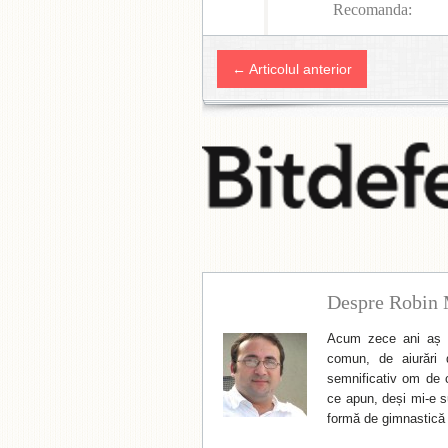
Recomanda:
← Articolul anterior
Despre Robin 
Acum zece ani aș f
comun, de aiurări 
semnificativ om de cu
ce apun, deși mi-e su
formă de gimnastică 