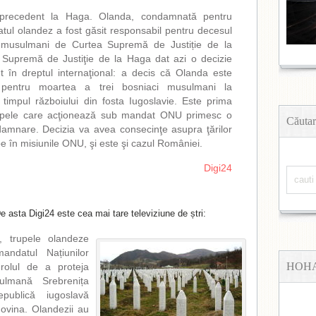
 precedent la Haga. Olanda, condamnată pentru
atul olandez a fost găsit responsabil pentru decesul
 musulmani de Curtea Supremă de Justiție de la
Supremă de Justiţie de la Haga dat azi o decizie
t în dreptul internaţional: a decis că Olanda este
 pentru moartea a trei bosniaci musulmani la
 timpul războiului din fosta Iugoslavie. Este prima
upele care acţionează sub mandat ONU primesc o
Căutar
damnare. Decizia va avea consecinţe asupra ţărilor
upe în misiunile ONU, şi este şi cazul României.
Digi24
 asta Digi24 este cea mai tare televiziune de ștri:
, trupele olandeze
andatul Națiunilor
HOH
rolul de a proteja
ulmană Srebrenița
publică iugoslavă
ovina. Olandezii au