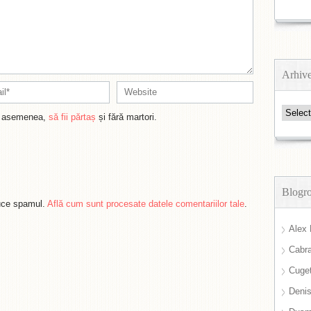
Arhiv
Arhive
de asemenea,
să fii părtaș
și fără martori.
Blogro
duce spamul.
Află cum sunt procesate datele comentariilor tale
.
Alex 
Cabra
Cuget
Deni