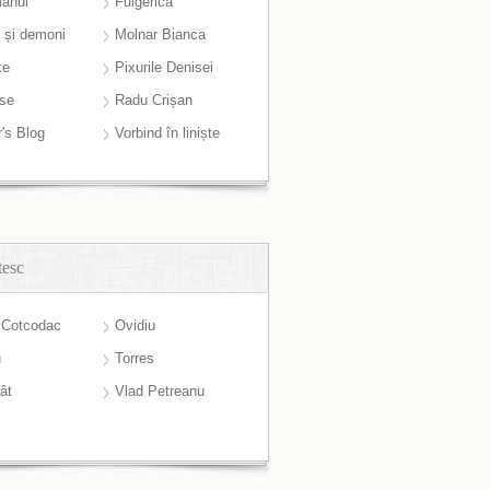
anul
Fulgerică
i și demoni
Molnar Bianca
ke
Pixurile Denisei
ase
Radu Crișan
r's Blog
Vorbind în liniște
tesc
 Cotcodac
Ovidiu
u
Torres
ât
Vlad Petreanu