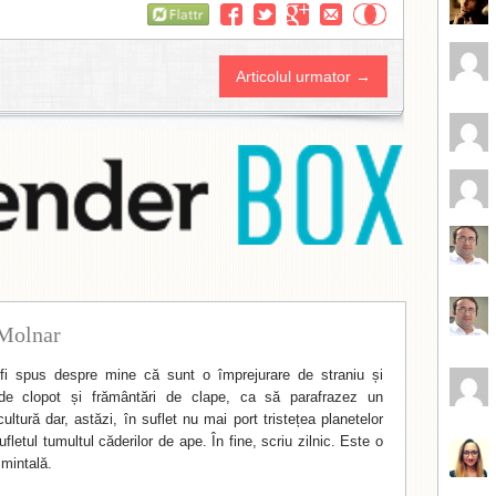
Flattr
Articolul urmator →
Molnar
i spus despre mine că sunt o împrejurare de straniu și
de clopot și frământări de clape, ca să parafrazez un
ltură dar, astăzi, în suflet nu mai port tristețea planetelor
fletul tumultul căderilor de ape. În fine, scriu zilnic. Este o
mintală.