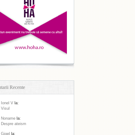
arii Recente
Ionel V
la:
Visul
Noname
la:
Despre ateism
Gigel
la: