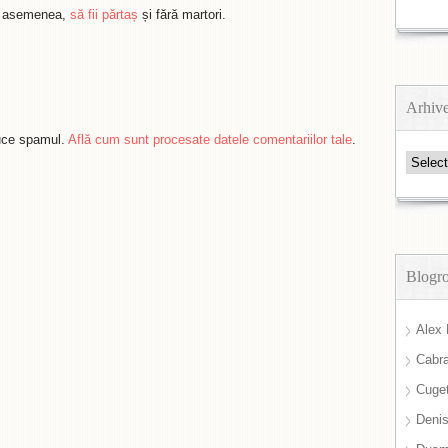
de asemenea,
să fii părtaș
și fără martori.
Arhiv
duce spamul.
Află cum sunt procesate datele comentariilor tale
.
Arhive
Blogro
Alex 
Cabra
Cuget
Deni