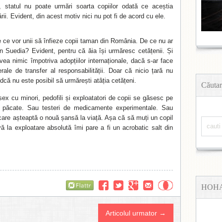
, statul nu poate urmări soarta copiilor odată ce aceștia
ării. Evident, din acest motiv nici nu pot fi de acord cu ele.
e ce vor unii să înfieze copii taman din România. De ce nu ar
n Suedia? Evident, pentru că ăia își urmăresc cetățenii. Și
vea nimic împotriva adopțiilor internaționale, dacă s-ar face
erale de transfer al responsabilității. Doar că nicio țară nu
ndcă nu este posibil să urmărești atâția cetățeni.
Căutar
sex cu minori, pedofili și exploatatori de copii se găsesc pe
in păcate. Sau testeri de medicamente experimentale. Sau
 care așteaptă o nouă șansă la viață. Așa că să muți un copil
vă la exploatare absolută îmi pare a fi un acrobatic salt din
Flattr
HOH
Articolul urmator →