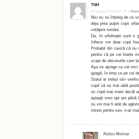
TNH
-
03 august 2010 la 21:45
Rasp
Nici eu nu înţeleg de ce un
deja prea puţini copii orf
cetăţeni români.
Da, în orfelinate sunt o
înfieze vor doar copii fo
Probabil din cauză că nu vo
pentru că pe cei foarte mi
scapi de obiceiurile care ţie
Aşa se ajunge ca cei mici s
şpagă, în timp ce pe cei de
Statul ar trebui să-i verif
copil să nu mai aibă posibi
un copil mai mare decât ar f
aştepţi vreo opt ani până î
nu vor mai fi atât de aglom
minori pentru sex, n-ar ma
Robin Molnar