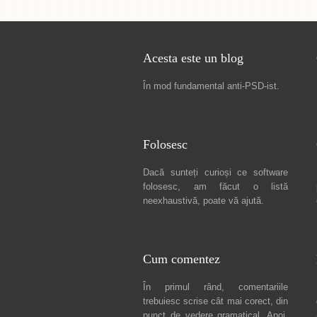
Acesta este un blog
În mod fundamental
anti-PSD-ist
.
Folosesc
Dacă sunteți curioși ce software
folosesc, am făcut
o listă
neexhaustivă
, poate vă ajută.
Cum comentez
În primul rând, comentariile
trebuiesc scrise cât mai corect, din
punct de vedere gramatical. Apoi,