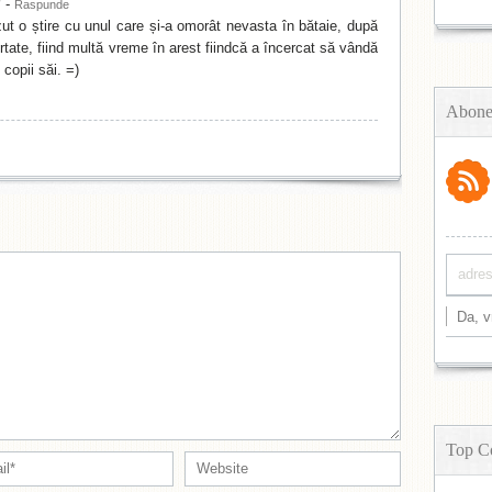
-
7
Raspunde
ut o știre cu unul care și-a omorât nevasta în bătaie, după
ertate, fiind multă vreme în arest fiindcă a încercat să vândă
 copii săi. =)
Abone
Top C