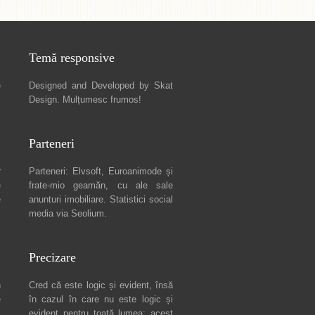
Temă responsive
e
Designed and Developed by
Skat
Design
. Mulțumesc frumos!
Parteneri
r
Parteneri:
Elvsoft
,
Euroanimode
și
e
frate-mio geamăn, cu ale sale
e
anunturi imobiliare
. Statistici social
media via
Seolium
.
Precizare
n
Cred că este logic și evident, însă
e
în cazul în care nu este logic și
c
evident pentru toată lumea: acest