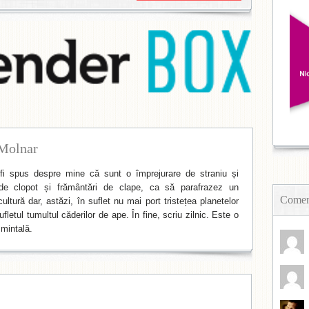
Molnar
i spus despre mine că sunt o împrejurare de straniu și
de clopot și frământări de clape, ca să parafrazez un
Coment
ltură dar, astăzi, în suflet nu mai port tristețea planetelor
fletul tumultul căderilor de ape. În fine, scriu zilnic. Este o
mintală.