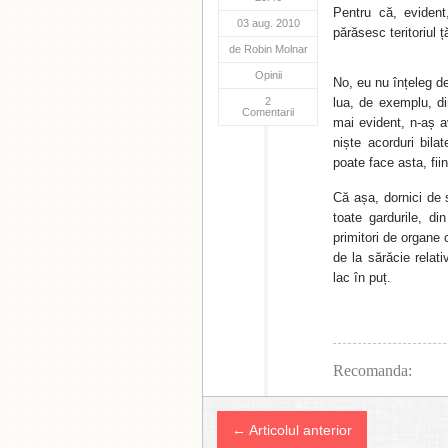
Pentru că, evident
03 aug. 2010
părăsesc teritoriul ț
de
Robin Molnar
Opinii
No, eu nu înțeleg d
2
lua, de exemplu, di
Comentarii
mai evident, n-aș a
niște acorduri bilat
poate face asta, fii
Că așa, dornici de 
toate gardurile, d
primitori de organe
de la sărăcie relati
lac în puț.
Recomanda:
← Articolul anterior