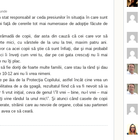
unde
 stat responsabil ar ceda presiunilor în situaţia în care sunt
ani faţă de cererile tot mai numeroase de adopţie făcute de
 grămadă de copii, dar asta din cauză că cei care vor să
arte mici, cu vârstele de la unu la trei, maxim patru ani.
r ca acei copii să ştie că sunt înfiaţi, dar şi mai probabil
ci îi înveţi cum vrei tu, dar pe cei gata crescuţi nu îi mai
 nu îţi plac.
ă fie doriţi de foarte multe familii, care stau la rând şi dau
 10-12 ani nu îi vrea nimeni.
ice pe ăia de la Protecţia Copilului, astfel încât cine vrea un
litatea de a da şpagă, rezultatul fiind că va fi nevoit să ia
i vrut iniţial, ceva de genul \”îl vrei – bine, nu-l vrei – mai
ţi vine rândul la unul mic\”. Şi atunci când casele de copii
erate, străinii care au nevoie de organe, cobai sau parteneri
i avea ce să ceară.