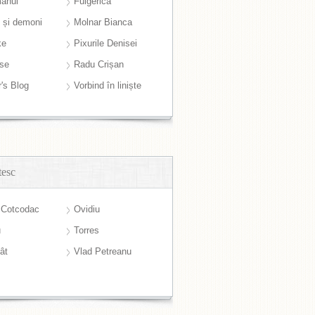
anul
Fulgerică
i și demoni
Molnar Bianca
ke
Pixurile Denisei
ase
Radu Crișan
r's Blog
Vorbind în liniște
tesc
 Cotcodac
Ovidiu
u
Torres
ât
Vlad Petreanu