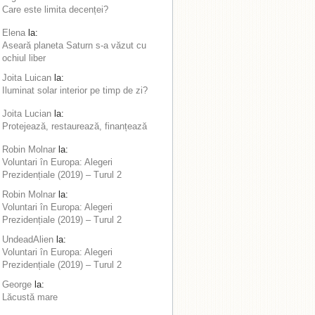
Care este limita decenței?
Elena
la:
Aseară planeta Saturn s-a văzut cu
ochiul liber
Joita Luican
la:
Iluminat solar interior pe timp de zi?
Joita Lucian
la:
Protejează, restaurează, finanțează
Robin Molnar
la:
Voluntari în Europa: Alegeri
Prezidențiale (2019) – Turul 2
Robin Molnar
la:
Voluntari în Europa: Alegeri
Prezidențiale (2019) – Turul 2
UndeadAlien
la:
Voluntari în Europa: Alegeri
Prezidențiale (2019) – Turul 2
George
la:
Lăcustă mare