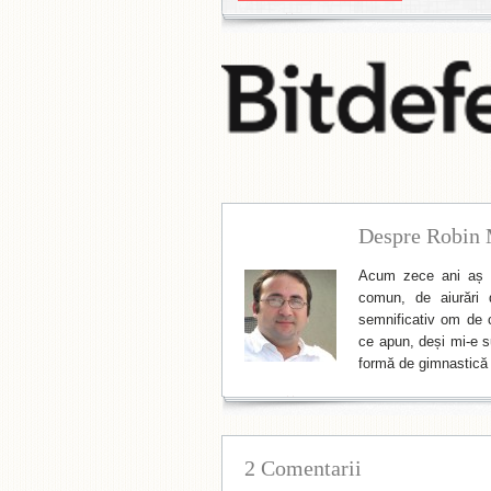
Despre Robin 
Acum zece ani aș f
comun, de aiurări 
semnificativ om de cu
ce apun, deși mi-e su
formă de gimnastică 
2 Comentarii