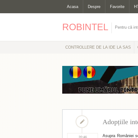
Acasa
Despre
Favorite
H
ROBINTEL
Pentru că int
CONTROLLERE DE LA IDE LA SAS
Adopțiile int
Asupra României se 
20:46