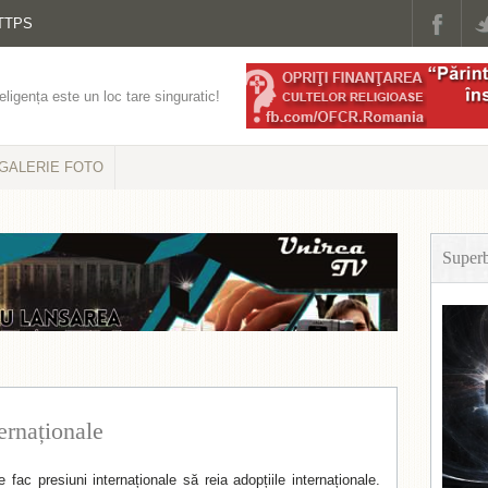
TTPS
eligența este un loc tare singuratic!
GALERIE FOTO
Super
ernaționale
fac presiuni internaționale să reia adopțiile internaționale.