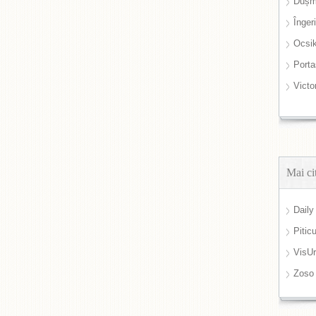
Dușm
Înger
Ocsi
Port
Victo
Mai ci
Daily
Pitic
VisUr
Zoso