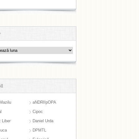
e
ll
Mazilu
aNDRIIpOPA
l
Cipoc
 Liber
Daniel Urda
suca
DPMTL