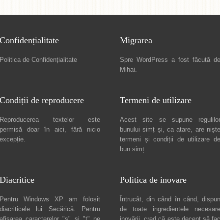
Confidențialitate
Migrarea
Politica de Confidențialitate
Spre
WordPress a fost făcută d
Mihai
.
Condiții de reproducere
Termeni de utilizare
Reproducerea textelor este
Acest site se supune regulilo
permisă doar în
aici
, fără nicio
bunului simț și, ca atare, are nișt
excepție.
termeni și condiții de utilizare
d
bun simț.
Diacritice
Politica de inovare
Pentru Windows XP am folosit
Întrucât, din când în când, dispu
diacriticele lui
Secărică
. Pentru
de toate ingredientele necesar
afișarea caracterelor "ș" și "ț" pe
inovării, cred că este decent să fa