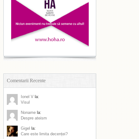
Comentarii Recente
Ionel V
la:
Visul
Noname
la:
Despre ateism
Gigel
la:
Care este limita decenței?