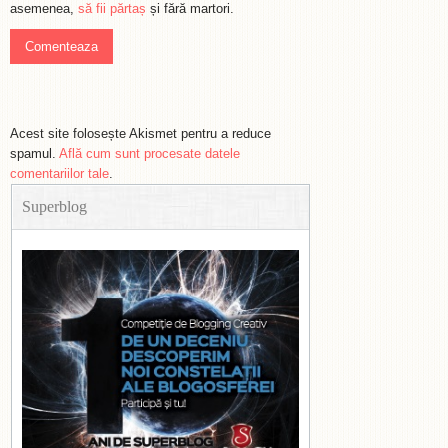
asemenea,
să fii părtaș
și fără martori.
Acest site folosește Akismet pentru a reduce
spamul.
Află cum sunt procesate datele
comentariilor tale
.
Superblog