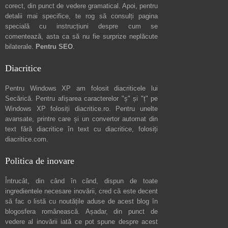
corect, din punct de vedere gramatical. Apoi, pentru
detalii mai specifice, te rog să consulți pagina
specială cu instrucțiuni despre
cum se
comentează
, asta ca să nu fie surprize neplăcute
bilaterale.
Pentru SEO
.
Diacritice
Pentru Windows XP am folosit diacriticele lui
Secărică
. Pentru afișarea caracterelor "ș" și "ț" pe
Windows XP folosiți
diacritice.ro
. Pentru unelte
avansate, printre care și un convertor automat din
text fără diacritice în text cu diacritice, folosiți
diacritice.com
.
Politica de inovare
Întrucât, din când în când, dispun de toate
ingredientele necesare inovării, cred că este decent
să fac o listă cu noutățile aduse de acest blog în
blogosfera românească. Așadar, din punct de
vedere al inovării iată ce pot spune
despre acest