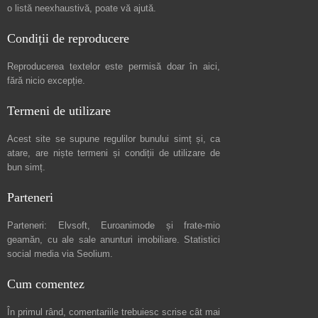
o listă neexhaustivă
, poate vă ajută.
Condiții de reproducere
Reproducerea textelor este permisă doar în
aici
,
fără nicio excepție.
Termeni de utilizare
Acest site se supune regulilor bunului simț și, ca
atare, are niște
termeni și condiții de utilizare
de
bun simț.
Parteneri
Parteneri:
Elvsoft
,
Euroanimode
și frate-mio
geamăn, cu ale sale
anunturi imobiliare
. Statistici
social media via
Seolium
.
Cum comentez
În primul rând, comentariile trebuiesc scrise cât mai