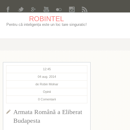
ROBINTEL
Pentru că inteligența este un loc tare singuratic!
12:45
04 aug. 2014
de
Robin Molnar
Opinii
0
Comentarii
Armata Română a Eliberat
Budapesta