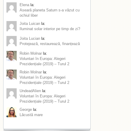
Elena
la:
Aseară planeta Saturn s-a văzut cu
ochiul liber
Joita Luican
la:
Iluminat solar interior pe timp de zi?
Joita Lucian
la:
Protejează, restaurează, finanțează
Robin Molnar
la:
Voluntari în Europa: Alegeri
Prezidențiale (2019) – Turul 2
Robin Molnar
la:
Voluntari în Europa: Alegeri
Prezidențiale (2019) – Turul 2
UndeadAlien
la:
Voluntari în Europa: Alegeri
Prezidențiale (2019) – Turul 2
George
la:
Lăcustă mare