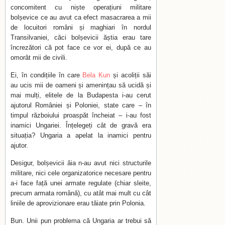
concomitent cu niște operațiuni militare
bolșevice ce au avut ca efect masacrarea a mii
de locuitori români și maghiari în nordul
Transilvaniei, căci bolșevicii ăștia erau tare
încrezători că pot face ce vor ei, după ce au
omorât mii de civili.
Ei, în condițiile în care
Bela Kun
și acoliții săi
au ucis mii de oameni și amenințau să ucidă și
mai mulți, elitele de la Budapesta i-au cerut
ajutorul României și Poloniei, state care – în
timpul războiului proaspăt încheiat – i-au fost
inamici Ungariei. Înțelegeți cât de gravă era
situația? Ungaria a apelat la inamici pentru
ajutor.
Desigur, bolșevicii ăia n-au avut nici structurile
militare, nici cele organizatorice necesare pentru
a-i face față unei armate regulate (chiar sleite,
precum armata română), cu atât mai mult cu cât
liniile de aprovizionare erau tăiate prin Polonia.
Bun. Unii pun problema că Ungaria ar trebui să