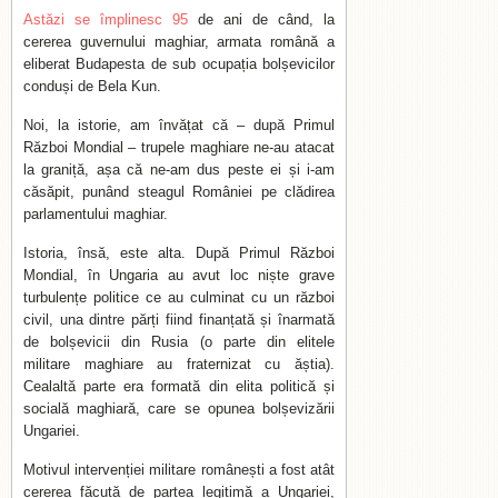
Astăzi se împlinesc 95
de ani de când, la
cererea guvernului maghiar, armata română a
eliberat Budapesta de sub ocupația bolșevicilor
conduși de Bela Kun.
Noi, la istorie, am învățat că – după Primul
Război Mondial – trupele maghiare ne-au atacat
la graniță, așa că ne-am dus peste ei și i-am
căsăpit, punând steagul României pe clădirea
parlamentului maghiar.
Istoria, însă, este alta. După Primul Război
Mondial, în Ungaria au avut loc niște grave
turbulențe politice ce au culminat cu un război
civil, una dintre părți fiind finanțată și înarmată
de bolșevicii din Rusia (o parte din elitele
militare maghiare au fraternizat cu ăștia).
Cealaltă parte era formată din elita politică și
socială maghiară, care se opunea bolșevizării
Ungariei.
Motivul intervenției militare românești a fost atât
cererea făcută de partea legitimă a Ungariei,