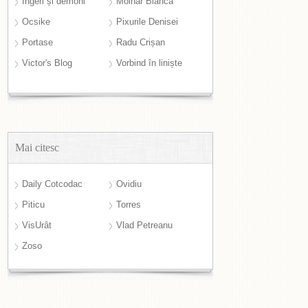
Îngeri și demoni
Molnar Bianca
Ocsike
Pixurile Denisei
Portase
Radu Crișan
Victor's Blog
Vorbind în liniște
Mai citesc
Daily Cotcodac
Ovidiu
Piticu
Torres
VisUrât
Vlad Petreanu
Zoso