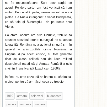
ne fie recunoscătoare. Sunt doar parțial de
acord. Pe de-o parte, am fost verticali că i-am
ajutat. Pe de altă parte, ne-am salvat și nouă
pielea. Că Rusia intenționat a vânat Budapesta,
ca să taie și Bucureștiul de pe rutele spre
Viena.
Ca atare, oricum am privi lucrurile, trebuie să
spunem adevărul istoric: nu ungurii ne-au atacat
la graniță, România nu a acționat singură și – în
general – animozitățile dintre România și
Ungaria, după acest episod, au fost generate
doar de clasa politică sau de lideri militari
descreierați (știați că și Armata Română a ucis
civili în Transilvania? Exact ca-n 1989!).
În fine, nu este cazul să ne batem cu cărămida-
n piept pentru că am făcut ceea ce trebuie.
1919
armata
bolsevici
budapesta
polonia
romania
ungaria