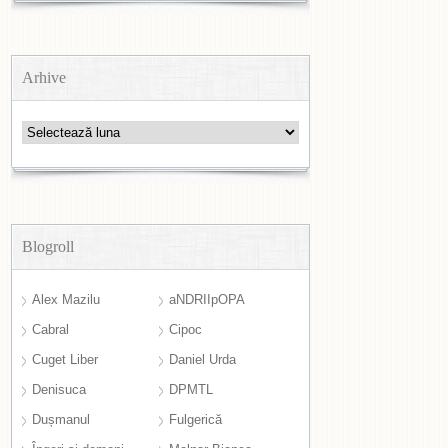
Arhive
Arhive
Blogroll
Alex Mazilu
aNDRIIpOPA
Cabral
Cipoc
Cuget Liber
Daniel Urda
Denisuca
DPMTL
Dușmanul
Fulgerică