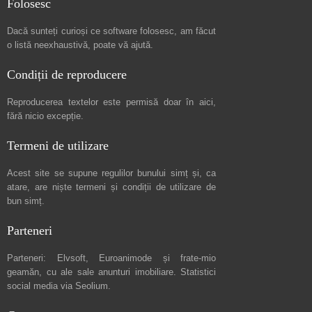
Folosesc
Dacă sunteți curioși ce software folosesc, am făcut
o listă neexhaustivă
, poate vă ajută.
Condiții de reproducere
Reproducerea textelor este permisă doar în
aici
,
fără nicio excepție.
Termeni de utilizare
Acest site se supune regulilor bunului simț și, ca
atare, are niște
termeni și condiții de utilizare
de
bun simț.
Parteneri
Parteneri:
Elvsoft
,
Euroanimode
și frate-mio
geamăn, cu ale sale
anunturi imobiliare
. Statistici
social media via
Seolium
.