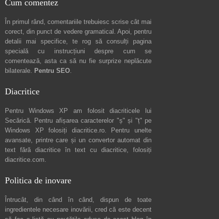
Cum comentez
În primul rând, comentariile trebuiesc scrise cât mai
corect, din punct de vedere gramatical. Apoi, pentru
detalii mai specifice, te rog să consulți pagina
specială cu instrucțiuni despre
cum se
comentează
, asta ca să nu fie surprize neplăcute
bilaterale.
Pentru SEO
.
Diacritice
Pentru Windows XP am folosit diacriticele lui
Secărică
. Pentru afișarea caracterelor "ș" și "ț" pe
Windows XP folosiți
diacritice.ro
. Pentru unelte
avansate, printre care și un convertor automat din
text fără diacritice în text cu diacritice, folosiți
diacritice.com
.
Politica de inovare
Întrucât, din când în când, dispun de toate
ingredientele necesare inovării, cred că este decent