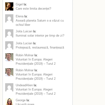
Gigel
la:
Care este limita decenței?
Elena
la:
Aseară planeta Saturn s-a văzut cu
ochiul liber
Joita Luican
la:
Iluminat solar interior pe timp de zi?
Joita Lucian
la:
Protejează, restaurează, finanțează
Robin Molnar
la:
Voluntari în Europa: Alegeri
Prezidențiale (2019) – Turul 2
Robin Molnar
la:
Voluntari în Europa: Alegeri
Prezidențiale (2019) – Turul 2
UndeadAlien
la:
Voluntari în Europa: Alegeri
Prezidențiale (2019) – Turul 2
George
la:
Lăcustă mare