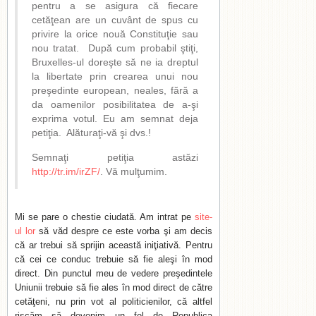
pentru a se asigura că fiecare
cetăţean are un cuvânt de spus cu
privire la orice nouă Constituţie sau
nou tratat. După cum probabil ştiţi,
Bruxelles-ul doreşte să ne ia dreptul
la libertate prin crearea unui nou
preşedinte european, neales, fără a
da oamenilor posibilitatea de a-şi
exprima votul. Eu am semnat deja
petiţia. Alăturaţi-vă şi dvs.!
Semnaţi petiţia astăzi
http://tr.im/irZF/
. Vă mulţumim.
Mi se pare o chestie ciudată. Am intrat pe
site-
ul lor
să văd despre ce este vorba şi am decis
că ar trebui să sprijin această iniţiativă. Pentru
că cei ce conduc trebuie să fie aleşi în mod
direct. Din punctul meu de vedere preşedintele
Uniunii trebuie să fie ales în mod direct de către
cetăţeni, nu prin vot al politicienilor, că altfel
riscăm să devenim un fel de Republica