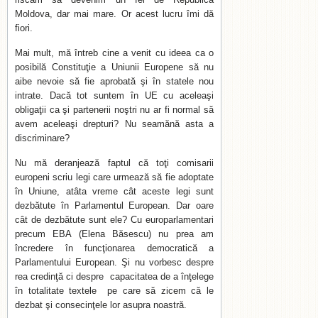
Moldova, dar mai mare. Or acest lucru îmi dă
fiori.
Mai mult, mă întreb cine a venit cu ideea ca o
posibilă Constituţie a Uniunii Europene să nu
aibe nevoie să fie aprobată şi în statele nou
intrate. Dacă tot suntem în UE cu aceleaşi
obligaţii ca şi partenerii noştri nu ar fi normal să
avem aceleaşi drepturi? Nu seamănă asta a
discriminare?
Nu mă deranjează faptul că toţi comisarii
europeni scriu legi care urmează să fie adoptate
în Uniune, atâta vreme cât aceste legi sunt
dezbătute în Parlamentul European. Dar oare
cât de dezbătute sunt ele? Cu europarlamentari
precum EBA (Elena Băsescu) nu prea am
încredere în funcţionarea democratică a
Parlamentului European. Şi nu vorbesc despre
rea credinţă ci despre capacitatea de a înţelege
în totalitate textele pe care să zicem că le
dezbat şi consecinţele lor asupra noastră.