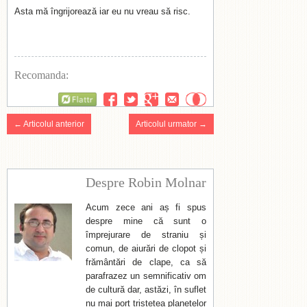
Asta mă îngrijorează iar eu nu vreau să risc.
Recomanda:
Flattr
← Articolul anterior
Articolul urmator →
Despre Robin Molnar
Acum zece ani aș fi spus
despre mine că sunt o
împrejurare de straniu și
comun, de aiurări de clopot și
frământări de clape, ca să
parafrazez un semnificativ om
de cultură dar, astăzi, în suflet
nu mai port tristețea planetelor