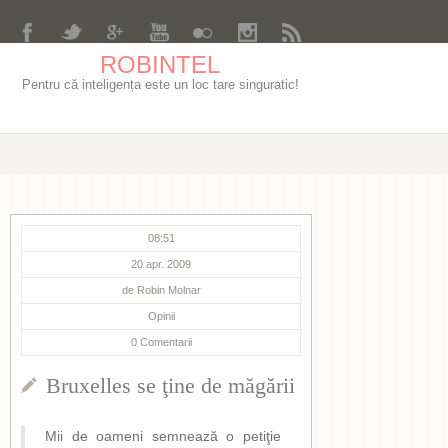
ROBINTEL
Pentru că inteligența este un loc tare singuratic!
08:51
20 apr. 2009
de
Robin Molnar
Opinii
0
Comentarii
Bruxelles se ţine de măgării
Mii de oameni semnează o petiţie