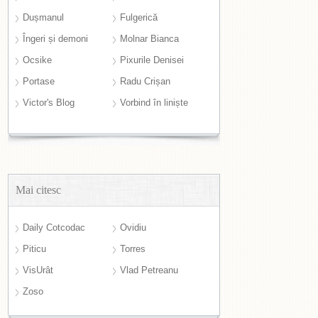
Dușmanul
Fulgerică
Îngeri și demoni
Molnar Bianca
Ocsike
Pixurile Denisei
Portase
Radu Crișan
Victor's Blog
Vorbind în liniște
Mai citesc
Daily Cotcodac
Ovidiu
Piticu
Torres
VisUrât
Vlad Petreanu
Zoso