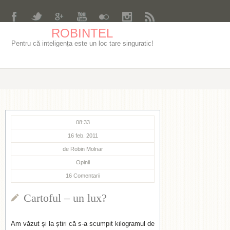
ROBINTEL
Pentru că inteligența este un loc tare singuratic!
08:33
16 feb. 2011
de
Robin Molnar
Opinii
16
Comentarii
Cartoful – un lux?
Am văzut și la știri că s-a scumpit kilogramul de