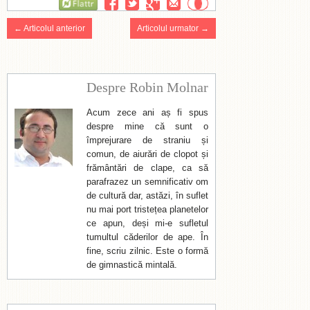
Flattr
← Articolul anterior
Articolul urmator →
Despre Robin Molnar
Acum zece ani aș fi spus
despre mine că sunt o
împrejurare de straniu și
comun, de aiurări de clopot și
frământări de clape, ca să
parafrazez un semnificativ om
de cultură dar, astăzi, în suflet
nu mai port tristețea planetelor
ce apun, deși mi-e sufletul
tumultul căderilor de ape. În
fine, scriu zilnic. Este o formă
de gimnastică mintală.