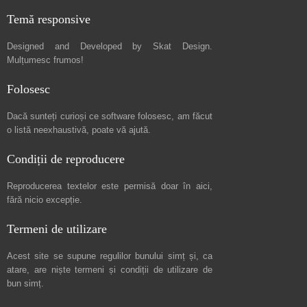
Temă responsive
Designed and Developed by
Skat Design
.
Mulțumesc frumos!
Folosesc
Dacă sunteți curioși ce software folosesc, am făcut
o listă neexhaustivă
, poate vă ajută.
Condiții de reproducere
Reproducerea textelor este permisă doar în
aici
,
fără nicio excepție.
Termeni de utilizare
Acest site se supune regulilor bunului simț și, ca
atare, are niște
termeni și condiții de utilizare
de
bun simț.