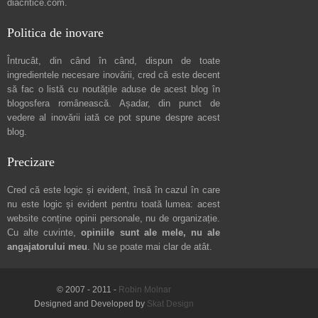
diacritice.com
.
Politica de inovare
Întrucât, din când în când, dispun de toate
ingredientele necesare inovării, cred că este decent
să fac o listă cu noutățile aduse de acest blog în
blogosfera românească. Așadar, din punct de
vedere al inovării iată ce pot spune
despre acest
blog
.
Precizare
Cred că este logic și evident, însă în cazul în care
nu este logic și evident pentru toată lumea: acest
website conține opinii personale, nu de organizație.
Cu alte cuvinte,
opiniile sunt ale mele, nu ale
angajatorului meu
. Nu se poate mai clar de atât.
© 2007 - 2011 -
Robin Molnar
Designed and Developed by
Skat Design