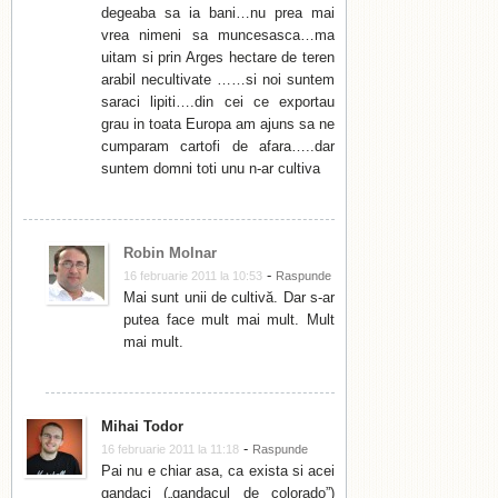
degeaba sa ia bani…nu prea mai
vrea nimeni sa muncesasca…ma
uitam si prin Arges hectare de teren
arabil necultivate ……si noi suntem
saraci lipiti….din cei ce exportau
grau in toata Europa am ajuns sa ne
cumparam cartofi de afara…..dar
suntem domni toti unu n-ar cultiva
Robin Molnar
-
16 februarie 2011 la 10:53
Raspunde
Mai sunt unii de cultivă. Dar s-ar
putea face mult mai mult. Mult
mai mult.
Mihai Todor
-
16 februarie 2011 la 11:18
Raspunde
Pai nu e chiar asa, ca exista si acei
gandaci („gandacul de colorado”)