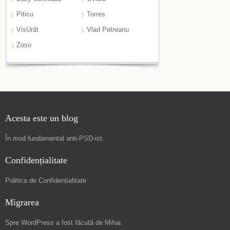
Piticu
Torres
VisUrât
Vlad Petreanu
Zoso
Acesta este un blog
În mod fundamental
anti-PSD-ist
.
Confidențialitate
Politica de Confidențialitate
Migrarea
Spre
WordPress a fost făcută de Mihai
.