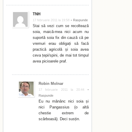
TNH
-
17 februarie 2011 la 19:58
Raspunde
Stai să vezi cum se recoltează
soia, maică-mea nici acum nu
suportă soia fix din cauză că pe
vremuri erau obligați să facă
practică agricolă și soia avea
ceva țepi/spini, de mai tot timpul
avea picioarele praf.
Robin Molnar
-
17 februarie 2011 la 20:44
Raspunde
Eu nu mănânc nici soia și
nici Pangassius (o altă
chestie extrem de
scârboasă). Deci susțin.