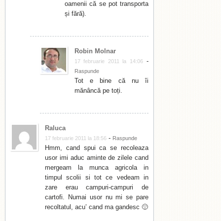
oamenii că se pot transporta
și fără).
Robin Molnar
-
17 februarie 2011 la 14:06
Raspunde
Tot e bine că nu îi
mănâncă pe toți.
Raluca
-
17 februarie 2011 la 18:56
Raspunde
Hmm, cand spui ca se recoleaza
usor imi aduc aminte de zilele cand
mergeam la munca agricola in
timpul scolii si tot ce vedeam in
zare erau campuri-campuri de
cartofi. Numai usor nu mi se pare
recoltatul, acu’ cand ma gandesc 🙂