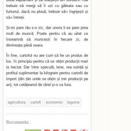
trebuie să mergi să îi uzi cu găleata sau cu
furtunul, dacă nu plouă, trebuie să-i îngrijești și
să-i întreții.
Și-mi pare rău s-o zic, dar unora li se pare prea
mult de muncă. Poate pentru că au uitat ce
înseamnă să muncești în fiecare zi, de
dimineața până seara.
În fine, cartoful nu are cum să fie un produs de
lux, în principiu pentru că se obțin producții mari
la hectar. Dar între speculă, lene, rea voință și
profitul suplimentar la kilogram pentru cartofii de
import (din țări unde se obțin și trei producții pe
an), tot cetățeanul de rând și-o va fura.
agricultura
cartofi
economie
legume
Recomanda: