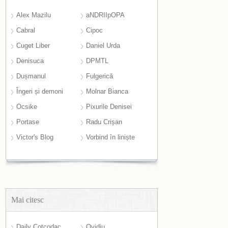
Alex Mazilu
aNDRIIpOPA
Cabral
Cipoc
Cuget Liber
Daniel Urda
Denisuca
DPMTL
Dușmanul
Fulgerică
Îngeri și demoni
Molnar Bianca
Ocsike
Pixurile Denisei
Portase
Radu Crișan
Victor's Blog
Vorbind în liniște
Mai citesc
Daily Cotcodac
Ovidiu