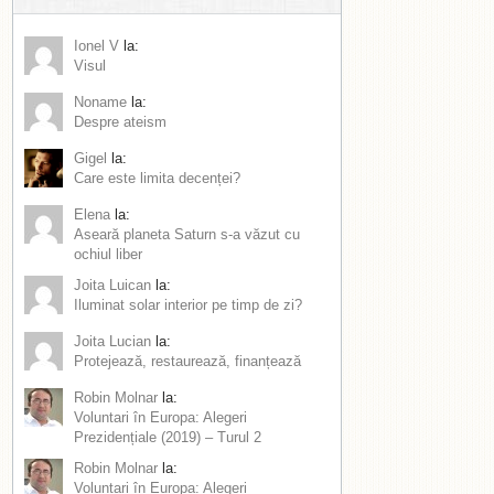
Ionel V
la:
Visul
Noname
la:
Despre ateism
Gigel
la:
Care este limita decenței?
Elena
la:
Aseară planeta Saturn s-a văzut cu
ochiul liber
Joita Luican
la:
Iluminat solar interior pe timp de zi?
Joita Lucian
la:
Protejează, restaurează, finanțează
Robin Molnar
la:
Voluntari în Europa: Alegeri
Prezidențiale (2019) – Turul 2
Robin Molnar
la:
Voluntari în Europa: Alegeri