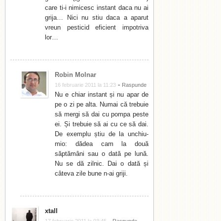
care ti-i nimicesc instant daca nu ai
grija… Nici nu stiu daca a aparut
vreun pesticid eficient impotriva
lor…
Robin Molnar
-
16 februarie 2011 la 11:23
Raspunde
Nu e chiar instant și nu apar de
pe o zi pe alta. Numai că trebuie
să mergi să dai cu pompa peste
ei. Și trebuie să ai cu ce să dai.
De exemplu știu de la unchiu-
mio: dădea cam la două
săptămâni sau o dată pe lună.
Nu se dă zilnic. Dai o dată și
câteva zile bune n-ai griji.
xtall
-