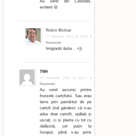
Au venit din Colorado,
evident 😛
Robin Molnar
-
17 februarie 2011 la 14:05
Raspunde
Imigranții ăștia… =))
TNH
-
17 februarie 2011 la 12:17
Raspunde
Au venit ascunși printre
frunzele cartofului. Sau erau
larve prin pamântul de pe
cartofi (mă gândesc că n-au
adus doar cartofii, spălați și
uscați, ci și planta cu tot cu
rădăcină, cel puțin la
început, până s-au prins