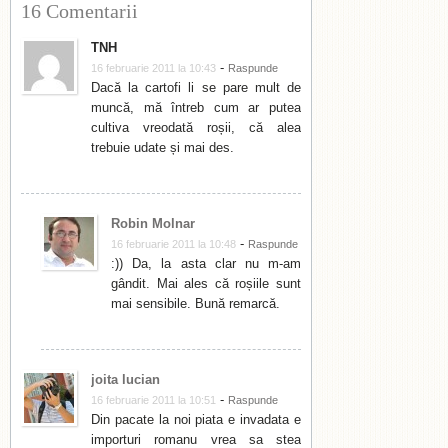
16 Comentarii
TNH
-
16 februarie 2011 la 10:43
Raspunde
Dacă la cartofi li se pare mult de
muncă, mă întreb cum ar putea
cultiva vreodată roșii, că alea
trebuie udate și mai des.
Robin Molnar
-
16 februarie 2011 la 10:48
Raspunde
:)) Da, la asta clar nu m-am
gândit. Mai ales că roșiile sunt
mai sensibile. Bună remarcă.
joita lucian
-
16 februarie 2011 la 10:51
Raspunde
Din pacate la noi piata e invadata e
importuri romanu vrea sa stea