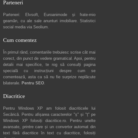
Parteneri
Parteneri:
Elvsoft
,
Euroanimode
și frate-mio
geamăn, cu ale sale
anunturi imobiliare
. Statistici
social media via
Seolium
.
Cum comentez
În primul rând, comentariile trebuiesc scrise cât mai
corect, din punct de vedere gramatical. Apoi, pentru
detalii mai specifice, te rog să consulți pagina
specială cu instrucțiuni despre
cum se
comentează
, asta ca să nu fie surprize neplăcute
bilaterale.
Pentru SEO
.
Diacritice
Pentru Windows XP am folosit diacriticele lui
Secărică
. Pentru afișarea caracterelor "ș" și "ț" pe
Windows XP folosiți
diacritice.ro
. Pentru unelte
avansate, printre care și un convertor automat din
text fără diacritice în text cu diacritice, folosiți