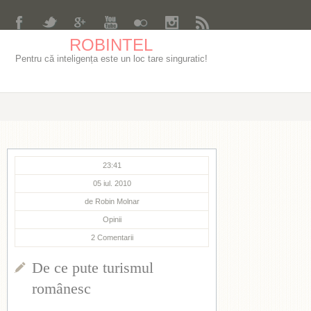
ROBINTEL
Pentru că inteligența este un loc tare singuratic!
23:41
05 iul. 2010
de
Robin Molnar
Opinii
2
Comentarii
De ce pute turismul
românesc