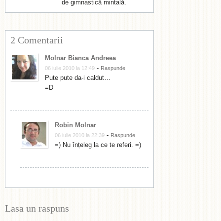
de gimnastică mintală.
2 Comentarii
Molnar Bianca Andreea
-
06 iulie 2010 la 12:49
Raspunde
Pute pute da-i caldut…
=D
Robin Molnar
-
06 iulie 2010 la 22:39
Raspunde
=) Nu înțeleg la ce te referi. =)
Lasa un raspuns