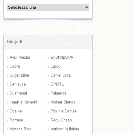
Arhive
Blogroll
Alex Mazilu
aNDRIIpOPA
Cabral
Cipoc
Cuget Liber
Daniel Urda
Denisuca
DPMTL
Dușmanul
Fulgerică
Îngeri și demoni
Molnar Bianca
Ocsike
Pixurile Denisei
Portase
Radu Crișan
Victor's Blog
Vorbind în liniște