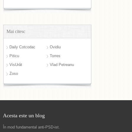
Mai citesc
Daily Cotcodac
Ovidiu
Piticu
Torres
VisUrât
Vlad Petreanu
Zoso
Acesta este un blog
În mod fundamental
anti-PSD-ist
.