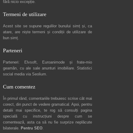
fără nicio excepție.
Termeni de utilizare
Acest site se supune regulilor bunului simț și, ca
atare, are niște
termeni și condiții de utilizare
de
bun simț.
Parteneri
Parteneri:
Elvsoft
,
Euroanimode
și frate-mio
geamăn, cu ale sale
anunturi imobiliare
. Statistici
social media via
Seolium
.
Cum comentez
În primul rând, comentariile trebuiesc scrise cât mai
corect, din punct de vedere gramatical. Apoi, pentru
detalii mai specifice, te rog să consulți pagina
specială cu instrucțiuni despre
cum se
comentează
, asta ca să nu fie surprize neplăcute
bilaterale.
Pentru SEO
.