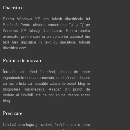
Diacritice
Pentru Windows XP am folosit diacriticele lui
Secărică
. Pentru afișarea caracterelor "ș" și "ț" pe
Windows XP folosiți
diacritice.ro
. Pentru unelte
avansate, printre care și un convertor automat din
text fără diacritice în text cu diacritice, folosiți
diacritice.com
.
Politica de inovare
Întrucât, din când în când, dispun de toate
ingredientele necesare inovării, cred că este decent
să fac o listă cu noutățile aduse de acest blog în
blogosfera românească. Așadar, din punct de
vedere al inovării iată ce pot spune
despre acest
blog
.
Precizare
Cred că este logic și evident, însă în cazul în care