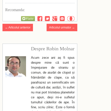
Recomanda:
Flattr
← Articolul anterior
Articolul urmator →
Despre Robin Molnar
Acum zece ani aș fi spus
despre mine că sunt o
împrejurare de straniu și
comun, de aiurări de clopot și
frământări de clape, ca să
parafrazez un semnificativ om
de cultură dar, astăzi, în suflet
nu mai port tristețea planetelor
ce apun, deși mi-e sufletul
tumultul căderilor de ape. În
fine, scriu zilnic. Este o formă