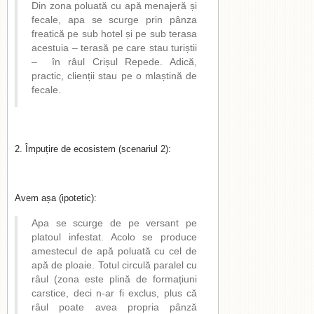
Din zona poluată cu apă menajeră și
fecale, apa se scurge prin pânza
freatică pe sub hotel și pe sub terasa
acestuia – terasă pe care stau turiștii
– în râul Crișul Repede. Adică,
practic, clienții stau pe o mlaștină de
fecale.
2. Împuțire de ecosistem (scenariul 2):
Avem așa (ipotetic):
Apa se scurge de pe versant pe
platoul infestat. Acolo se produce
amestecul de apă poluată cu cel de
apă de ploaie. Totul circulă paralel cu
râul (zona este plină de formațiuni
carstice, deci n-ar fi exclus, plus că
râul poate avea propria pânză