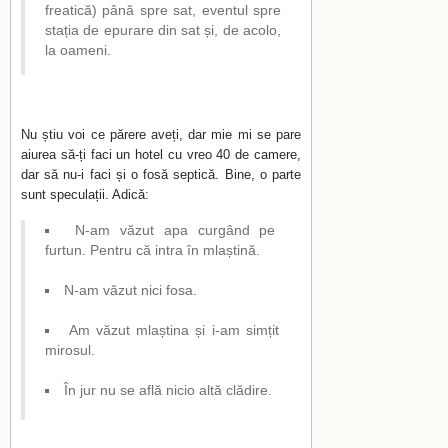
freatică) până spre sat, eventul spre
stația de epurare din sat și, de acolo,
la oameni.
Nu știu voi ce părere aveți, dar mie mi se pare
aiurea să-ți faci un hotel cu vreo 40 de camere,
dar să nu-i faci și o fosă septică. Bine, o parte
sunt speculații. Adică:
N-am văzut apa curgând pe
furtun. Pentru că intra în mlaștină.
N-am văzut nici fosa.
Am văzut mlaștina și i-am simțit
mirosul.
În jur nu se află nicio altă clădire.