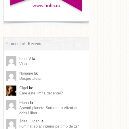
Comentarii Recente
Ionel V
la:
Visul
Noname
la:
Despre ateism
Gigel
la:
Care este limita decenței?
Elena
la:
Aseară planeta Saturn s-a văzut cu
ochiul liber
Joita Luican
la:
Iluminat solar interior pe timp de zi?