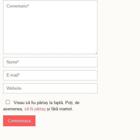
Vreau să fiu părtaș la faptă. Poți, de
asemenea,
să fii părtaș
și fără martori.