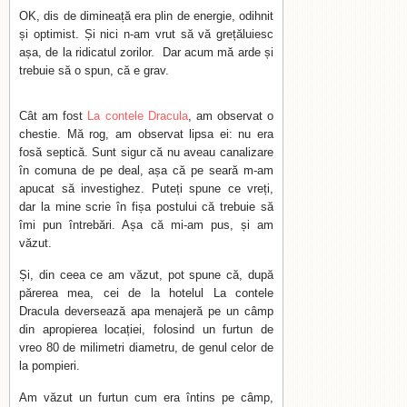
OK, dis de dimineață era plin de energie, odihnit
și optimist. Și nici n-am vrut să vă grețăluiesc
așa, de la ridicatul zorilor. Dar acum mă arde și
trebuie să o spun, că e grav.
Cât am fost
La contele Dracula
, am observat o
chestie. Mă rog, am observat lipsa ei: nu era
fosă septică. Sunt sigur că nu aveau canalizare
în comuna de pe deal, așa că pe seară m-am
apucat să investighez. Puteți spune ce vreți,
dar la mine scrie în fișa postului că trebuie să
îmi pun întrebări. Așa că mi-am pus, și am
văzut.
Și, din ceea ce am văzut, pot spune că, după
părerea mea, cei de la hotelul La contele
Dracula deversează apa menajeră pe un câmp
din apropierea locației, folosind un furtun de
vreo 80 de milimetri diametru, de genul celor de
la pompieri.
Am văzut un furtun cum era întins pe câmp,