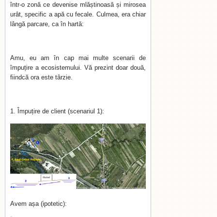
într-o zonă ce devenise mlăștinoasă și mirosea
urât, specific a apă cu fecale. Culmea, era chiar
lângă parcare, ca în hartă:
Amu, eu am în cap mai multe scenarii de
împuțire a ecosistemului. Vă prezint doar două,
fiindcă ora este târzie.
1. Împuțire de client (scenariul 1):
Avem așa (ipotetic):