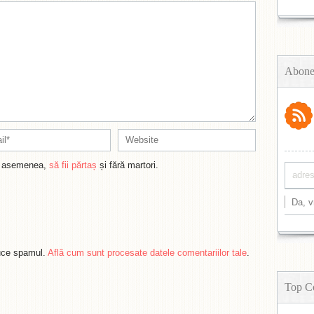
Abone
de asemenea,
să fii părtaș
și fără martori.
duce spamul.
Află cum sunt procesate datele comentariilor tale
.
Top C