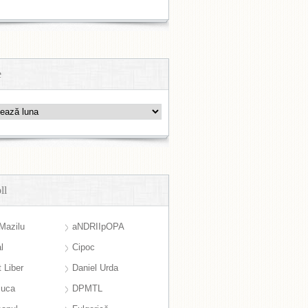
e
ll
Mazilu
aNDRIIpOPA
l
Cipoc
 Liber
Daniel Urda
suca
DPMTL