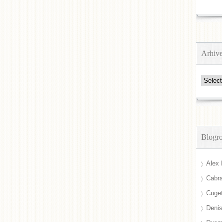
Arhiv
Arhive
Blogro
Alex 
Cabra
Cuget
Deni