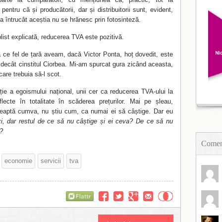
entru că și producătorii, dar și distribuitorii sunt, evident,
a întrucât aceștia nu se hrănesc prin fotosinteză.
list explicată, reducerea TVA este pozitivă.
ce fel de țară aveam, dacă Victor Ponta, hoț dovedit, este
decât cinstitul Ciorbea. Mi-am spurcat gura zicând aceasta,
are trebuia să-l scot.
iție a egoismului național, unii cer ca reducerea TVA-ului la
lecte în totalitate în scăderea prețurilor. Mai pe șleau,
teaptă cumva, nu știu cum, ca numai ei să câștige. Dar eu
i, dar restul de ce să nu câștige și ei ceva? De ce să nu
?
Coment
economie
servicii
tva
Flattr