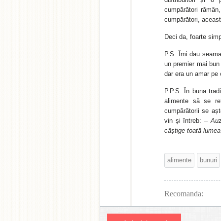
cumpărători rămân, p
cumpărători, aceast
Deci da, foarte simp
P.S. Îmi dau seama 
un premier mai bun 
dar era un amar pe c
P.P.S. În buna trad
alimente să se ref
cumpărătorii se aș
vin și întreb:
– Auz
câștige toată lumea
alimente
bunuri
Recomanda: