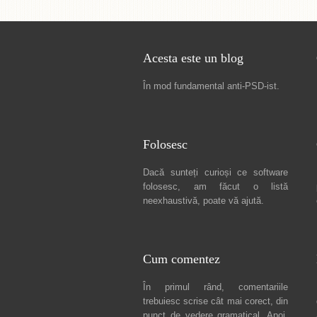
Acesta este un blog
În mod fundamental
anti-PSD-ist
.
Folosesc
Dacă sunteți curioși ce software
folosesc, am făcut
o listă
neexhaustivă
, poate vă ajută.
Cum comentez
În primul rând, comentariile
trebuiesc scrise cât mai corect, din
punct de vedere gramatical. Apoi,