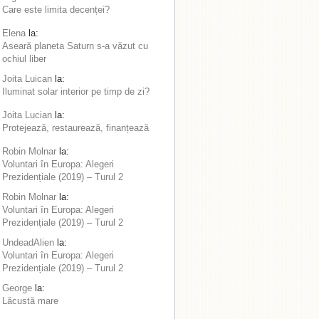
Care este limita decenței?
Elena
la:
Aseară planeta Saturn s-a văzut cu
ochiul liber
Joita Luican
la:
Iluminat solar interior pe timp de zi?
Joita Lucian
la:
Protejează, restaurează, finanțează
Robin Molnar
la:
Voluntari în Europa: Alegeri
Prezidențiale (2019) – Turul 2
Robin Molnar
la:
Voluntari în Europa: Alegeri
Prezidențiale (2019) – Turul 2
UndeadAlien
la:
Voluntari în Europa: Alegeri
Prezidențiale (2019) – Turul 2
George
la:
Lăcustă mare