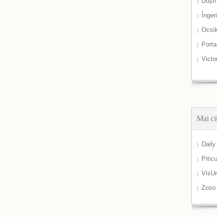
Dușm
Înger
Ocsi
Port
Victo
Mai ci
Daily
Pitic
VisUr
Zoso