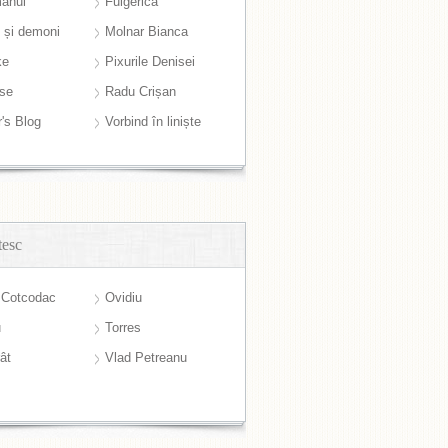
anul
Fulgerică
i și demoni
Molnar Bianca
ke
Pixurile Denisei
ase
Radu Crișan
r's Blog
Vorbind în liniște
tesc
 Cotcodac
Ovidiu
u
Torres
ât
Vlad Petreanu