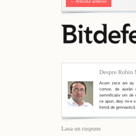
← Articolul anterior
Despre Robin 
Acum zece ani aș f
comun, de aiurări 
semnificativ om de cu
ce apun, deși mi-e su
formă de gimnastică 
Lasa un raspuns