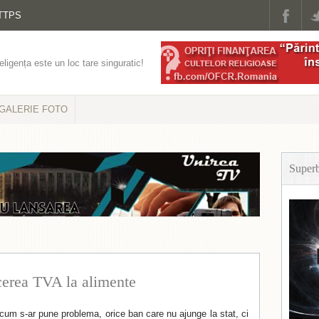
TTPS
eligența este un loc tare singuratic!
GALERIE FOTO
Super
erea TVA la alimente
icum s-ar pune problema, orice ban care nu ajunge la stat, ci