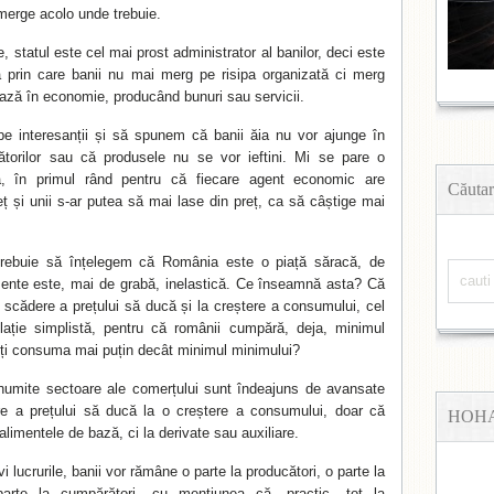
 merge acolo unde trebuie.
 statul este cel mai prost administrator al banilor, deci este
vă prin care banii nu mai merg pe risipa organizată ci merg
ează în economie, producând bunuri sau servicii.
pe interesanții și să spunem că banii ăia nu vor ajunge în
torilor sau că produsele nu se vor ieftini. Mi se pare o
tă, în primul rând pentru că fiecare agent economic are
Căutar
reț și unii s-ar putea să mai lase din preț, ca să câștige mai
trebuie să înțelegem că România este o piață săracă, de
mente este, mai de grabă, inelastică. Ce înseamnă asta? Că
scădere a prețului să ducă și la creștere a consumului, cel
elație simplistă, pentru că românii cumpără, deja, minimul
ți consuma mai puțin decât minimul minimului?
anumite sectoare ale comerțului sunt îndeajuns de avansate
e a prețului să ducă la o creștere a consumului, doar că
HOH
alimentele de bază, ci la derivate sau auxiliare.
i lucrurile, banii vor rămâne o parte la producători, o parte la
 parte la cumpărători, cu mențiunea că, practic, tot la