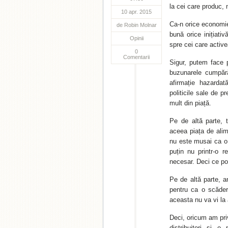
la cei care produc,
10 apr. 2015
Ca-n orice economie,
de
Robin Molnar
bună orice inițiati
Opinii
spre cei care activ
0
Comentarii
Sigur, putem face 
buzunarele cumpără
afirmație hazarda
politicile sale de p
mult din piață.
Pe de altă parte, 
aceea piața de ali
nu este musai ca o 
puțin nu printr-o r
necesar. Deci ce po
Pe de altă parte, 
pentru ca o scăder
aceasta nu va vi la 
Deci, oricum am priv
distribuitori și o