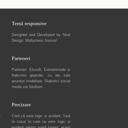
Temă responsive
e
Designed and Developed by
Skat
Design
. Mulțumesc frumos!
Parteneri
r
Parteneri:
Elvsoft
,
Euroanimode
și
e
frate-mio geamăn, cu ale sale
e
anunturi imobiliare
. Statistici social
media via
Seolium
.
Precizare
n
Cred că este logic și evident, însă
e
în cazul în care nu este logic și
c
evident pentru toată lumea: acest