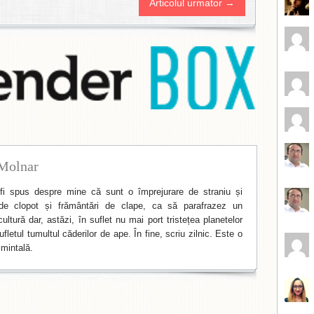
Articolul urmator →
Molnar
i spus despre mine că sunt o împrejurare de straniu și
de clopot și frământări de clape, ca să parafrazez un
ltură dar, astăzi, în suflet nu mai port tristețea planetelor
fletul tumultul căderilor de ape. În fine, scriu zilnic. Este o
mintală.