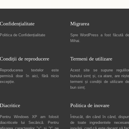
Confidențialitate
Migrarea
Politica de Confidențialitate
Spre
WordPress a fost făcută d
Mihai
.
Condiții de reproducere
Termeni de utilizare
Reproducerea textelor este
Acest site se supune regulilo
permisă doar în
aici
, fără nicio
bunului simț și, ca atare, are nișt
excepție.
termeni și condiții de utilizare
d
bun simț.
Diacritice
Politica de inovare
Pentru Windows XP am folosit
Întrucât, din când în când, dispu
diacriticele lui
Secărică
. Pentru
de toate ingredientele necesar
afișarea caracterelor "ș" și "ț" pe
inovării, cred că este decent să fa