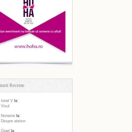
arii Recente
Ionel V
la:
Visul
Noname
la:
Despre ateism
Gigel
la: