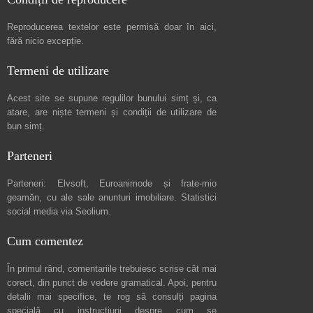
Reproducerea textelor este permisă doar în
aici
,
fără nicio excepție.
Termeni de utilizare
Acest site se supune regulilor bunului simț și, ca
atare, are niște
termeni și condiții de utilizare
de
bun simț.
Parteneri
Parteneri:
Elvsoft
,
Euroanimode
și frate-mio
geamăn, cu ale sale
anunturi imobiliare
. Statistici
social media via
Seolium
.
Cum comentez
În primul rând, comentariile trebuiesc scrise cât mai
corect, din punct de vedere gramatical. Apoi, pentru
detalii mai specifice, te rog să consulți pagina
specială cu instrucțiuni despre
cum se