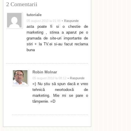
2 Comentarii
tutoriale
-
05 august 2010 la 01:48
Raspunde
asta poate fi si o chestie de
marketing , stirea a aparut pe o
gramada de site-uri importante de
stiri + la TV.ei si-au facut reclama
buna
Robin Molnar
-
05 august 2010 la 08:12
Raspunde
=) Nu știu să spun dacă e vreo
tehnică neortodoxă de
marketing. Mie mi se pare o
tâmpenie. =D