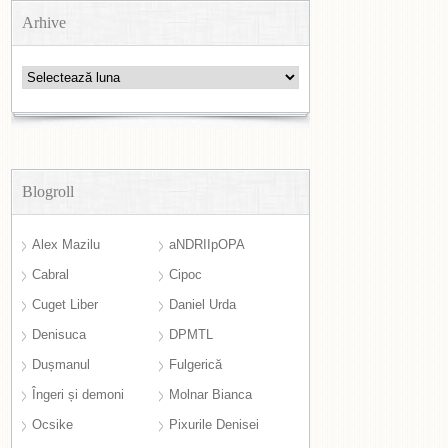
Arhive
Arhive
Blogroll
Alex Mazilu
aNDRIIpOPA
Cabral
Cipoc
Cuget Liber
Daniel Urda
Denisuca
DPMTL
Dușmanul
Fulgerică
Îngeri și demoni
Molnar Bianca
Ocsike
Pixurile Denisei