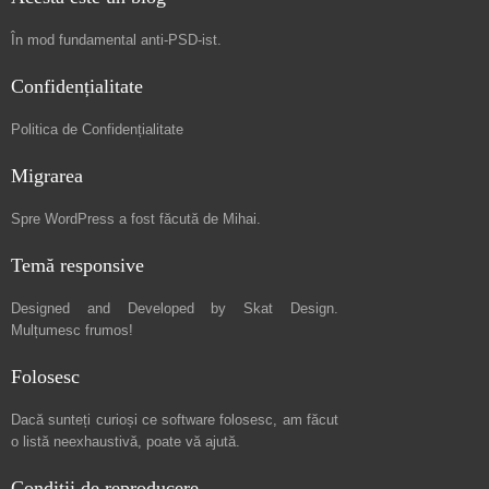
În mod fundamental
anti-PSD-ist
.
Confidențialitate
Politica de Confidențialitate
Migrarea
Spre
WordPress a fost făcută de Mihai
.
Temă responsive
Designed and Developed by
Skat Design
.
Mulțumesc frumos!
Folosesc
Dacă sunteți curioși ce software folosesc, am făcut
o listă neexhaustivă
, poate vă ajută.
Condiții de reproducere