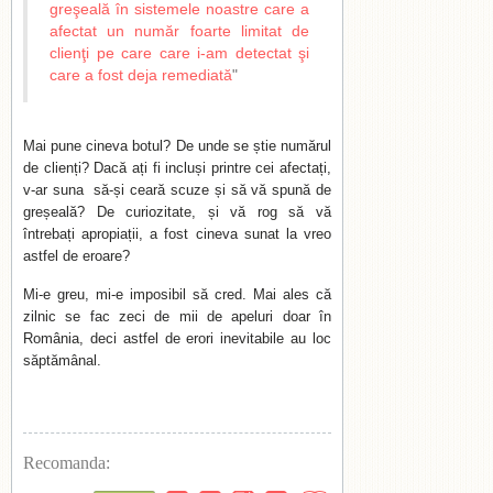
greşeală în sistemele noastre care a
afectat un număr foarte limitat de
clienţi pe care care i-am detectat şi
care a fost deja remediată
"
Mai pune cineva botul? De unde se știe numărul
de clienți? Dacă ați fi incluși printre cei afectați,
v-ar suna să-și ceară scuze și să vă spună de
greșeală? De curiozitate, și vă rog să vă
întrebați apropiații, a fost cineva sunat la vreo
astfel de eroare?
Mi-e greu, mi-e imposibil să cred. Mai ales că
zilnic se fac zeci de mii de apeluri doar în
România, deci astfel de erori inevitabile au loc
săptămânal.
Recomanda: