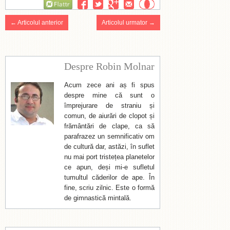
Flattr
← Articolul anterior
Articolul urmator →
Despre Robin Molnar
Acum zece ani aș fi spus
despre mine că sunt o
împrejurare de straniu și
comun, de aiurări de clopot și
frământări de clape, ca să
parafrazez un semnificativ om
de cultură dar, astăzi, în suflet
nu mai port tristețea planetelor
ce apun, deși mi-e sufletul
tumultul căderilor de ape. În
fine, scriu zilnic. Este o formă
de gimnastică mintală.