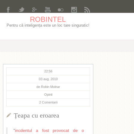
ROBINTEL
Pentru că inteligența este un loc tare singuratic!
22:56
03 aug. 2010
de
Robin Molnar
Opinii
2
Comentarii
Țeapa cu eroarea
"
incdentul a fost provocat de o