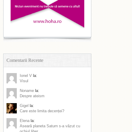
Comentarii Recente
Ionel V
la:
Visul
Noname
la:
Despre ateism
Gigel
la:
Care este limita decenței?
Elena
la:
Aseară planeta Saturn s-a văzut cu
ochiul liber