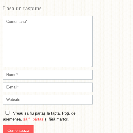
Lasa un raspuns
Vreau să fiu părtaș la faptă. Poți, de
asemenea,
să fii părtaș
și fără martori.