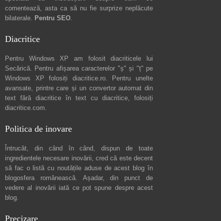
comentează
, asta ca să nu fie surprize neplăcute
bilaterale.
Pentru SEO
.
Diacritice
Pentru Windows XP am folosit diacriticele lui
Secărică
. Pentru afișarea caracterelor "ș" și "ț" pe
Windows XP folosiți
diacritice.ro
. Pentru unelte
avansate, printre care și un convertor automat din
text fără diacritice în text cu diacritice, folosiți
diacritice.com
.
Politica de inovare
Întrucât, din când în când, dispun de toate
ingredientele necesare inovării, cred că este decent
să fac o listă cu noutățile aduse de acest blog în
blogosfera românească. Așadar, din punct de
vedere al inovării iată ce pot spune
despre acest
blog
.
Precizare