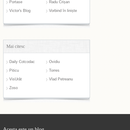
Portase
Radu Crișan
Victor's Blog
Vorbind în liniște
Mai citesc
Daily Cotcodac
Ovidiu
Piticu
Torres
VisUrât
Vlad Petreanu
Zoso
Acesta este un blog