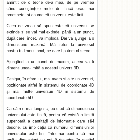
amintit de o teorie de-a mea, de pe vremea
când cunoștințele mele de fizică erau mai
proaspete, și anume că universul este finit.
Ceea ce vreau să spun este că universul se
extinde și se vai mai extinde, până la un punct,
după care, încet, va imploda. Dar va ajunge la o
dimensiune maximă. Mă refer la universul
nostru tridimensional, pe care-l putem observa.
Ajungând la un punct de maxim, aceea va fi
dimensiunea-limită a acestui univers 3D.
Desigur, în afara lui, mai avem și alte universuri,
poziționate altfel în sistemul de coordonate 4D
și mai multe universuri 4D în sistemul de
coordonate 5D…
Ca să n-o mai lungesc, eu cred că dimensiunea
universului este finită, pentru că există o limită
superioară a cantității de informație care să-l
descrie, cu implicația că numărul dimensiunilor
universului este finit întocmai pentru că mai
multe dimensiuni nu pot fi descrise în spațiul