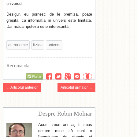
universul.
Desigur, eu pornesc de le premiza, poate
greșită, că informația în univers este limitată.
Dar măcar ipoteza este interesantă.
astronomie
fizica
univers
Recomanda:
Flattr
← Articolul anterior
Articolul urmator →
Despre Robin Molnar
Acum zece ani aș fi spus
despre mine că sunt o
împrejurare de straniu și