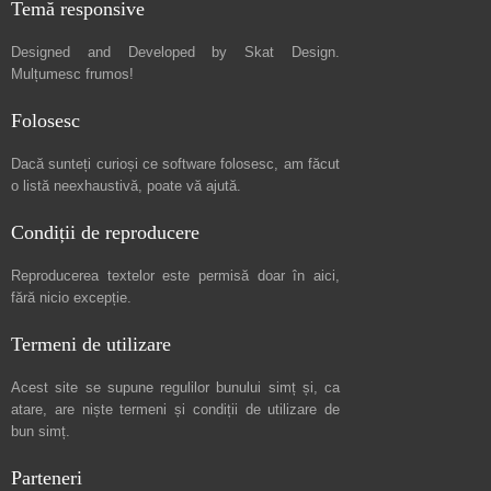
Temă responsive
Designed and Developed by
Skat Design
.
Mulțumesc frumos!
Folosesc
Dacă sunteți curioși ce software folosesc, am făcut
o listă neexhaustivă
, poate vă ajută.
Condiții de reproducere
Reproducerea textelor este permisă doar în
aici
,
fără nicio excepție.
Termeni de utilizare
Acest site se supune regulilor bunului simț și, ca
atare, are niște
termeni și condiții de utilizare
de
bun simț.
Parteneri