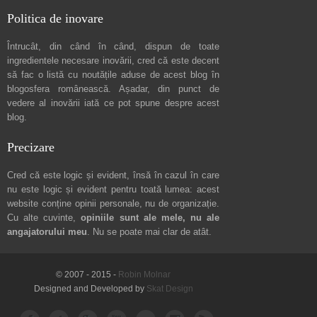
Politica de inovare
Întrucât, din când în când, dispun de toate
ingredientele necesare inovării, cred că este decent
să fac o listă cu noutățile aduse de acest blog în
blogosfera românească. Așadar, din punct de
vedere al inovării iată ce pot spune
despre acest
blog
.
Precizare
Cred că este logic și evident, însă în cazul în care
nu este logic și evident pentru toată lumea: acest
website conține opinii personale, nu de organizație.
Cu alte cuvinte,
opiniile sunt ale mele, nu ale
angajatorului meu
. Nu se poate mai clar de atât.
© 2007 - 2015 -
Robin Molnar
Designed and Developed by
Skat Design