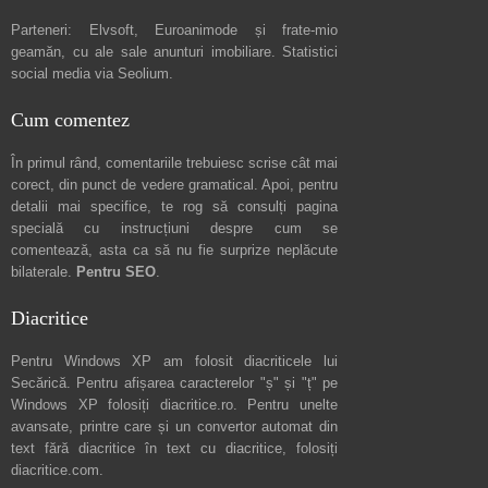
Parteneri:
Elvsoft
,
Euroanimode
și frate-mio
geamăn, cu ale sale
anunturi imobiliare
. Statistici
social media via
Seolium
.
Cum comentez
În primul rând, comentariile trebuiesc scrise cât mai
corect, din punct de vedere gramatical. Apoi, pentru
detalii mai specifice, te rog să consulți pagina
specială cu instrucțiuni despre
cum se
comentează
, asta ca să nu fie surprize neplăcute
bilaterale.
Pentru SEO
.
Diacritice
Pentru Windows XP am folosit diacriticele lui
Secărică
. Pentru afișarea caracterelor "ș" și "ț" pe
Windows XP folosiți
diacritice.ro
. Pentru unelte
avansate, printre care și un convertor automat din
text fără diacritice în text cu diacritice, folosiți
diacritice.com
.