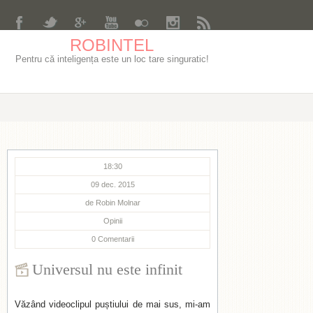
ROBINTEL
Pentru că inteligența este un loc tare singuratic!
18:30
09 dec. 2015
de
Robin Molnar
Opinii
0
Comentarii
Universul nu este infinit
Văzând videoclipul puștiului de mai sus, mi-am