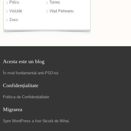
Piticu
Torres
VisUrât
Vlad Petreanu
Zoso
Acesta este un blog
În mod fundamental
anti-PSD-ist
.
Confidențialitate
Politica de Confidențialitate
Migrarea
Spre
WordPress a fost făcută de Mihai
.