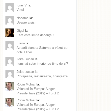
Ionel V
la:
Visul
Noname
la:
Despre ateism
Gigel
la:
Care este limita decenței?
Elena
la:
Aseară planeta Saturn s-a văzut cu
ochiul liber
Joita Luican
la:
Iluminat solar interior pe timp de zi?
Joita Lucian
la:
Protejează, restaurează, finanțează
Robin Molnar
la:
Voluntari în Europa: Alegeri
Prezidențiale (2019) – Turul 2
Robin Molnar
la:
Voluntari în Europa: Alegeri
Prezidențiale (2019) – Turul 2