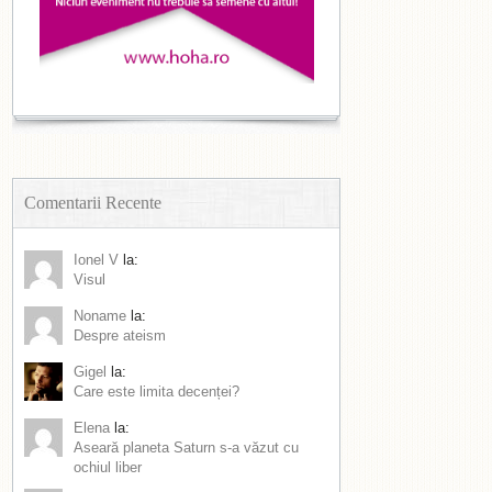
Comentarii Recente
Ionel V
la:
Visul
Noname
la:
Despre ateism
Gigel
la:
Care este limita decenței?
Elena
la:
Aseară planeta Saturn s-a văzut cu
ochiul liber