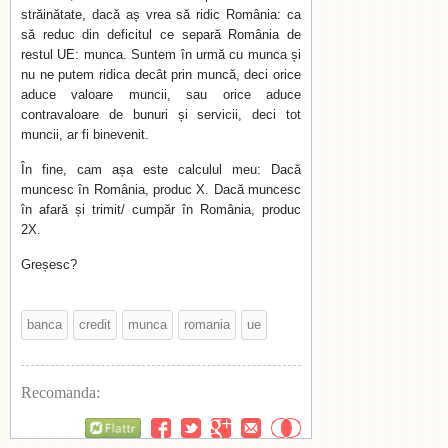
străinătate, dacă aș vrea să ridic România: ca
să reduc din deficitul ce separă România de
restul UE: munca. Suntem în urmă cu munca și
nu ne putem ridica decât prin muncă, deci orice
aduce valoare muncii, sau orice aduce
contravaloare de bunuri și servicii, deci tot
muncii, ar fi binevenit.
În fine, cam așa este calculul meu: Dacă
muncesc în România, produc X. Dacă muncesc
în afară și trimit/ cumpăr în România, produc
2X.
Greșesc?
banca
credit
munca
romania
ue
Recomanda:
Flattr