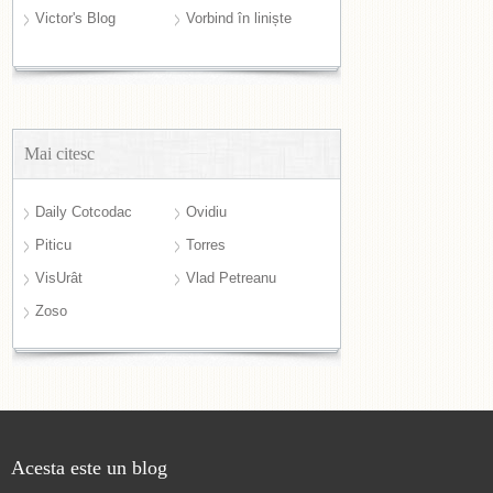
Victor's Blog
Vorbind în liniște
Mai citesc
Daily Cotcodac
Ovidiu
Piticu
Torres
VisUrât
Vlad Petreanu
Zoso
Acesta este un blog