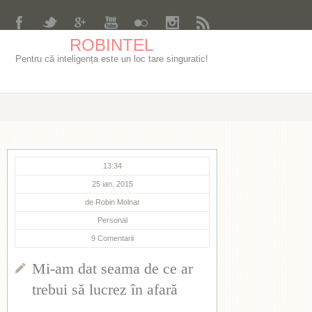
ROBINTEL
Pentru că inteligența este un loc tare singuratic!
13:34
25 ian. 2015
de
Robin Molnar
Personal
9
Comentarii
Mi-am dat seama de ce ar
trebui să lucrez în afară