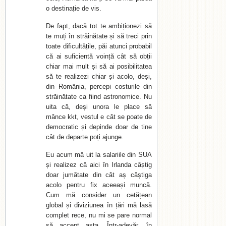
o destinație de vis.
De fapt, dacă tot te ambiționezi să
te muți în străinătate și să treci prin
toate dificultățile, păi atunci probabil
că ai suficientă voință cât să obții
chiar mai mult și să ai posibilitatea
să te realizezi chiar și acolo, deși,
din România, percepi costurile din
străinătate ca fiind astronomice. Nu
uita că, deși unora le place să
mânce kkt, vestul e cât se poate de
democratic și depinde doar de tine
cât de departe poți ajunge.
Eu acum mă uit la salariile din SUA
și realizez că aici în Irlanda câștig
doar jumătate din cât aș câștiga
acolo pentru fix aceeași muncă.
Cum mă consider un cetățean
global și diviziunea în țări mă lasă
complet rece, nu mi se pare normal
să accept asta. Într-adevăr, în