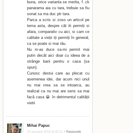
buna, orice varianta se merita, f..ck
panarama aia cu tara, trebuie sa fiu
sonat sa ma duc ptr tara.
Parca a scris si zoso un articol pe
tema asta, despre cât iti permiți si
afara, comparativ cu aici, si cam ce
calitate a vieții iți permiți în general,
ca se poate si mai rău.
Nu m-as duce sa-mi permit mai
putin decât aici doar cu ideea de a
strânge bani pentru o casa (sa
spun).
Cunosc destui care au plecat cu
asemenea idei, dar acum nici unul
nu mai vrea sa se intoarca, au
realizat ca nu mai are sens sa mai
facă casa 😀 în detrimentul calității
vietii
Mihai Papuc
-
26 ianuarie 2015 la 00:11
Raspunde