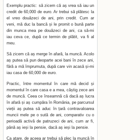
Exemplu practic: să zicem că aș vrea să iau un
credit de 60,000 de euro. Ar trebui să plătesc la
el vreo douăzeci de ani, prin credit. Cum ar
veni, mă duc la bancă și le promit o bună parte
din munca mea pe douăzeci de ani, ca să-mi
iau ceva ce, după ce termin de plătit, va fi al
meu.
Să zicem că aș merge în afară, la muncă. Acolo
aș putea să pun deoparte acei bani în zece ani,
fără a mă împrumuta, după care vin acasă și-mi
iau casa de 60,000 de euro.
Practic, între momentul în care mă decid și
momentul în care casa e a mea, câștig zece ani
de muncă. Ceea ce înseamnă că dacă aș lucra
în afară și aș cumpăra în România, pe parcursul
vieții aș putea să aduc în țară contravaloarea
muncii mele pe o sută de ani, comparativ cu o
perioadă activă de patruzeci de ani, cum ar fi,
până aș ieși la pensie, dacă aș ieși la pensie.
Ca atare, de aceea ar trebui să plec la muncă în