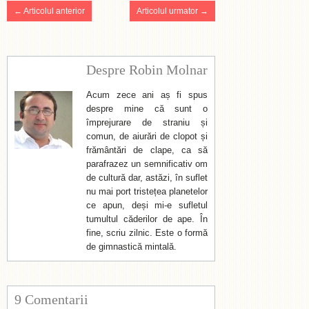
← Articolul anterior
Articolul urmator →
Despre Robin Molnar
Acum zece ani aș fi spus
despre mine că sunt o
împrejurare de straniu și
comun, de aiurări de clopot și
frământări de clape, ca să
parafrazez un semnificativ om
de cultură dar, astăzi, în suflet
nu mai port tristețea planetelor
ce apun, deși mi-e sufletul
tumultul căderilor de ape. În
fine, scriu zilnic. Este o formă
de gimnastică mintală.
9 Comentarii