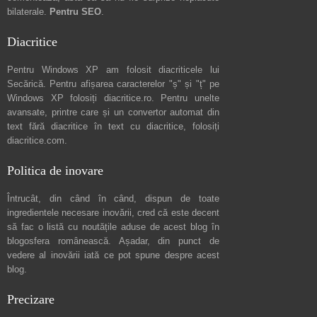
bilaterale.
Pentru SEO
.
Diacritice
Pentru Windows XP am folosit diacriticele lui
Secărică
. Pentru afișarea caracterelor "ș" și "ț" pe
Windows XP folosiți
diacritice.ro
. Pentru unelte
avansate, printre care și un convertor automat din
text fără diacritice în text cu diacritice, folosiți
diacritice.com
.
Politica de inovare
Întrucât, din când în când, dispun de toate
ingredientele necesare inovării, cred că este decent
să fac o listă cu noutățile aduse de acest blog în
blogosfera românească. Așadar, din punct de
vedere al inovării iată ce pot spune
despre acest
blog
.
Precizare