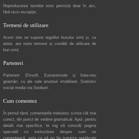
Reproducerea textelor este permisă doar în
aici
,
fără nicio excepție.
Termeni de utilizare
Acest site se supune regulilor bunului simț și, ca
atare, are niște
termeni și condiții de utilizare
de
bun simț.
Parteneri
Parteneri:
Elvsoft
,
Euroanimode
și frate-mio
geamăn, cu ale sale
anunturi imobiliare
. Statistici
social media via
Seolium
.
Cum comentez
În primul rând, comentariile trebuiesc scrise cât mai
corect, din punct de vedere gramatical. Apoi, pentru
detalii mai specifice, te rog să consulți pagina
specială cu instrucțiuni despre
cum se
comentează
, asta ca să nu fie surprize neplăcute