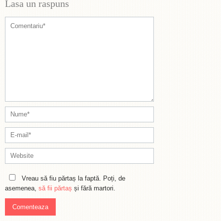
Lasa un raspuns
Vreau să fiu părtaș la faptă. Poți, de
asemenea,
să fii părtaș
și fără martori.