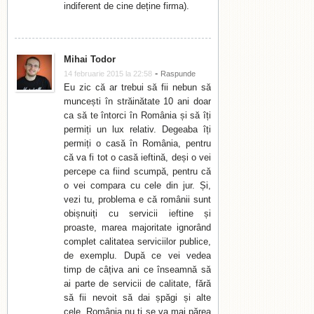
indiferent de cine deține firma).
Mihai Todor
-
14 februarie 2015 la 22:58
Raspunde
Eu zic că ar trebui să fii nebun să
muncești în străinătate 10 ani doar
ca să te întorci în România și să îți
permiți un lux relativ. Degeaba îți
permiți o casă în România, pentru
că va fi tot o casă ieftină, deși o vei
percepe ca fiind scumpă, pentru că
o vei compara cu cele din jur. Și,
vezi tu, problema e că românii sunt
obișnuiți cu servicii ieftine și
proaste, marea majoritate ignorând
complet calitatea serviciilor publice,
de exemplu. După ce vei vedea
timp de câțiva ani ce înseamnă să
ai parte de servicii de calitate, fără
să fii nevoit să dai șpăgi și alte
cele, România nu ți se va mai părea