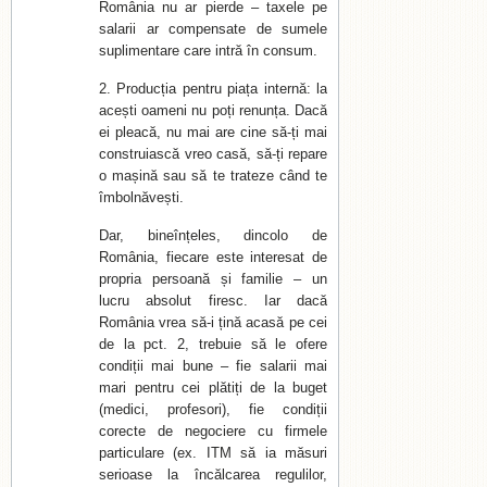
România nu ar pierde – taxele pe
salarii ar compensate de sumele
suplimentare care intră în consum.
2. Producția pentru piața internă: la
acești oameni nu poți renunța. Dacă
ei pleacă, nu mai are cine să-ți mai
construiască vreo casă, să-ți repare
o mașină sau să te trateze când te
îmbolnăvești.
Dar, bineînțeles, dincolo de
România, fiecare este interesat de
propria persoană și familie – un
lucru absolut firesc. Iar dacă
România vrea să-i țină acasă pe cei
de la pct. 2, trebuie să le ofere
condiții mai bune – fie salarii mai
mari pentru cei plătiți de la buget
(medici, profesori), fie condiții
corecte de negociere cu firmele
particulare (ex. ITM să ia măsuri
serioase la încălcarea regulilor,