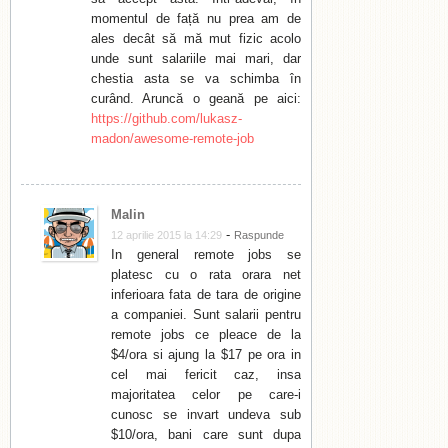
momentul de față nu prea am de
ales decât să mă mut fizic acolo
unde sunt salariile mai mari, dar
chestia asta se va schimba în
curând. Aruncă o geană pe aici:
https://github.com/lukasz-
madon/awesome-remote-job
Malin
-
12 aprilie 2015 la 14:29
Raspunde
In general remote jobs se
platesc cu o rata orara net
inferioara fata de tara de origine
a companiei. Sunt salarii pentru
remote jobs ce pleace de la
$4/ora si ajung la $17 pe ora in
cel mai fericit caz, insa
majoritatea celor pe care-i
cunosc se invart undeva sub
$10/ora, bani care sunt dupa