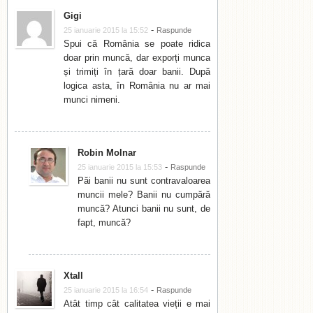
Gigi
-
25 ianuarie 2015 la 15:52
Raspunde
Spui că România se poate ridica
doar prin muncă, dar exporți munca
și trimiți în țară doar banii. După
logica asta, în România nu ar mai
munci nimeni.
Robin Molnar
-
25 ianuarie 2015 la 15:53
Raspunde
Păi banii nu sunt contravaloarea
muncii mele? Banii nu cumpără
muncă? Atunci banii nu sunt, de
fapt, muncă?
Xtall
-
25 ianuarie 2015 la 16:54
Raspunde
Atât timp cât calitatea vieții e mai