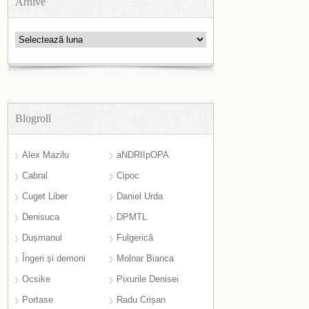
Arhive
Arhive
Blogroll
Alex Mazilu
aNDRIIpOPA
Cabral
Cipoc
Cuget Liber
Daniel Urda
Denisuca
DPMTL
Dușmanul
Fulgerică
Îngeri și demoni
Molnar Bianca
Ocsike
Pixurile Denisei
Portase
Radu Crișan