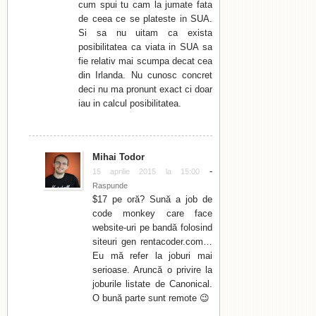
cum spui tu cam la jumate fata
de ceea ce se plateste in SUA.
Si sa nu uitam ca exista
posibilitatea ca viata in SUA sa
fie relativ mai scumpa decat cea
din Irlanda. Nu cunosc concret
deci nu ma pronunt exact ci doar
iau in calcul posibilitatea.
Mihai Todor
-
15 aprilie 2015 la 15:00
Raspunde
$17 pe oră? Sună a job de
code monkey care face
website-uri pe bandă folosind
siteuri gen rentacoder.com…
Eu mă refer la joburi mai
serioase. Aruncă o privire la
joburile listate de Canonical.
O bună parte sunt remote 😉