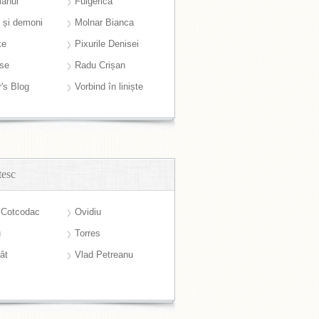
anul
Fulgerică
i și demoni
Molnar Bianca
ke
Pixurile Denisei
ase
Radu Crișan
r's Blog
Vorbind în liniște
tesc
 Cotcodac
Ovidiu
u
Torres
ât
Vlad Petreanu