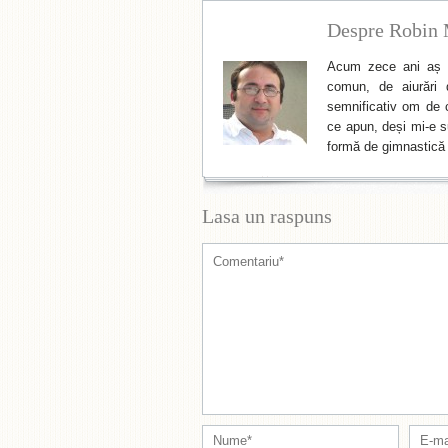
Despre Robin 
Acum zece ani aș f
comun, de aiurări 
semnificativ om de cu
ce apun, deși mi-e su
formă de gimnastică 
Lasa un raspuns