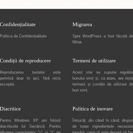
Confidențialitate
Migrarea
Politica de Confidențialitate
Spre
WordPress a fost făcută d
Mihai
.
Condiții de reproducere
Termeni de utilizare
Reproducerea textelor este
Acest site se supune regulilo
permisă doar în
aici
, fără nicio
bunului simț și, ca atare, are nișt
excepție.
termeni și condiții de utilizare
d
bun simț.
Diacritice
Politica de inovare
Pentru Windows XP am folosit
Întrucât, din când în când, dispu
diacriticele lui
Secărică
. Pentru
de toate ingredientele necesar
afișarea caracterelor "ș" și "ț" pe
inovării, cred că este decent să fa