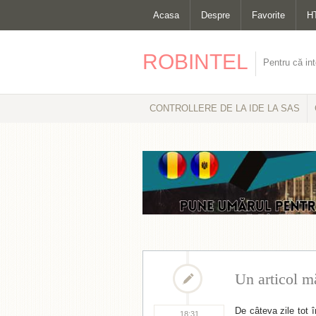
Acasa
Despre
Favorite
H
ROBINTEL
Pentru că int
CONTROLLERE DE LA IDE LA SAS
Un articol mă
De câteva zile tot 
18:31