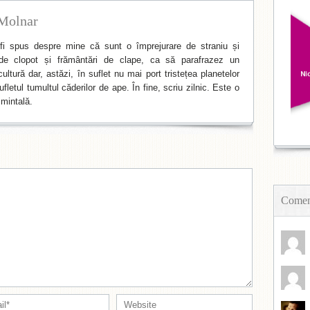
Molnar
i spus despre mine că sunt o împrejurare de straniu și
de clopot și frământări de clape, ca să parafrazez un
ltură dar, astăzi, în suflet nu mai port tristețea planetelor
fletul tumultul căderilor de ape. În fine, scriu zilnic. Este o
mintală.
Coment