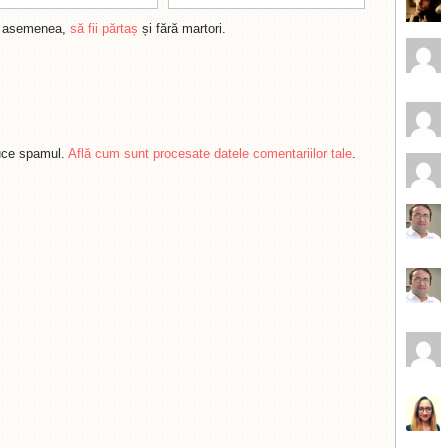
de asemenea,
să fii părtaș
și fără martori.
duce spamul.
Află cum sunt procesate datele comentariilor tale
.