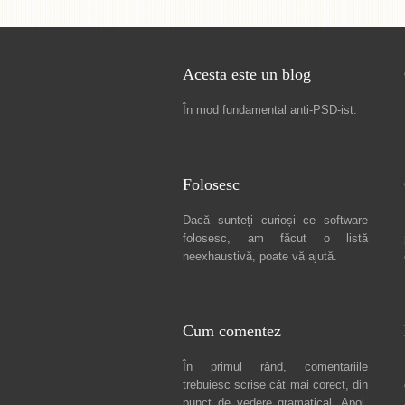
Acesta este un blog
În mod fundamental
anti-PSD-ist
.
Folosesc
Dacă sunteți curioși ce software
folosesc, am făcut
o listă
neexhaustivă
, poate vă ajută.
Cum comentez
În primul rând, comentariile
trebuiesc scrise cât mai corect, din
punct de vedere gramatical. Apoi,