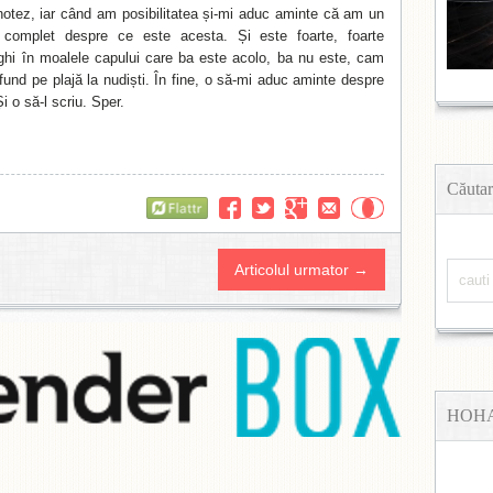
 notez, iar când am posibilitatea și-mi aduc aminte că am un
it complet despre ce este acesta. Și este foarte, foarte
nghi în moalele capului care ba este acolo, ba nu este, cam
und pe plajă la nudiști. În fine, o să-mi aduc aminte despre
Și o să-l scriu. Sper.
Căutar
Flattr
Articolul urmator →
HOH