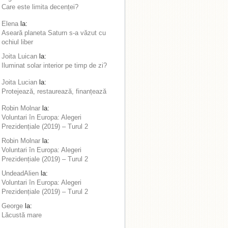
Care este limita decenței?
Elena
la:
Aseară planeta Saturn s-a văzut cu
ochiul liber
Joita Luican
la:
Iluminat solar interior pe timp de zi?
Joita Lucian
la:
Protejează, restaurează, finanțează
Robin Molnar
la:
Voluntari în Europa: Alegeri
Prezidențiale (2019) – Turul 2
Robin Molnar
la:
Voluntari în Europa: Alegeri
Prezidențiale (2019) – Turul 2
UndeadAlien
la:
Voluntari în Europa: Alegeri
Prezidențiale (2019) – Turul 2
George
la:
Lăcustă mare