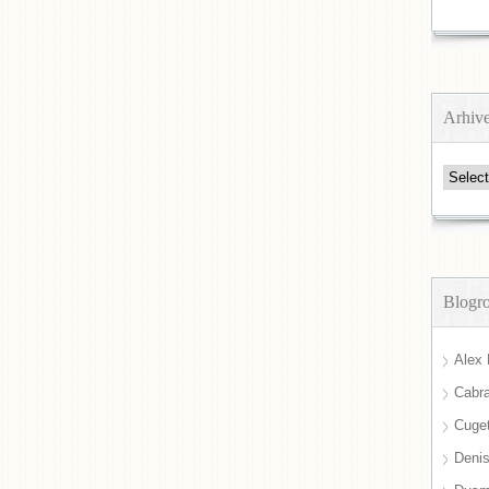
Arhiv
Arhive
Blogro
Alex 
Cabra
Cuget
Deni