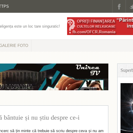
TTPS
eligența este un loc tare singuratic!
GALERIE FOTO
Super
 bântuie și nu știu despre ce-i
încerc să țin minte că trebuie să scriu despre ceva și nu am