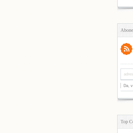
Abone
Top C