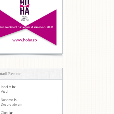
arii Recente
Ionel V
la:
Visul
Noname
la:
Despre ateism
Gigel
la: