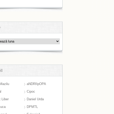
e
ll
Mazilu
aNDRIIpOPA
l
Cipoc
 Liber
Daniel Urda
suca
DPMTL