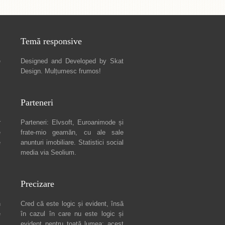
Temă responsive
e
Designed and Developed by
Skat
Design
. Mulțumesc frumos!
Parteneri
r
Parteneri:
Elvsoft
,
Euroanimode
și
e
frate-mio geamăn, cu ale sale
e
anunturi imobiliare
. Statistici social
media via
Seolium
.
Precizare
n
Cred că este logic și evident, însă
e
în cazul în care nu este logic și
c
evident pentru toată lumea: acest