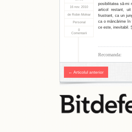
posibilitatea să-mi
16 nov. 2010
articol restant, u
de
Robin Molnar
frustrant, ca un ju
ca o mâncărime în f
Personal
ce este, inevitabil. 
0
Comentarii
Recomanda:
← Articolul anterior