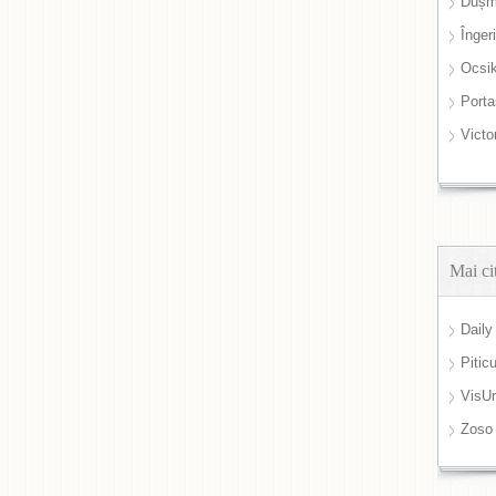
Dușm
Înger
Ocsi
Port
Victo
Mai ci
Daily
Pitic
VisUr
Zoso