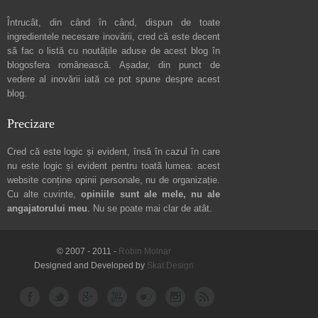
Întrucât, din când în când, dispun de toate
ingredientele necesare inovării, cred că este decent
să fac o listă cu noutățile aduse de acest blog în
blogosfera românească. Așadar, din punct de
vedere al inovării iată ce pot spune
despre acest
blog
.
Precizare
Cred că este logic și evident, însă în cazul în care
nu este logic și evident pentru toată lumea: acest
website conține opinii personale, nu de organizație.
Cu alte cuvinte,
opiniile sunt ale mele, nu ale
angajatorului meu
. Nu se poate mai clar de atât.
© 2007 - 2011 -
Robin Molnar
Designed and Developed by
Skat Design