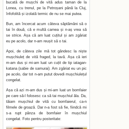
bucată de mușchi de vită adus taman de la
Lonea, cu trenul, pe la Petroșani până la Cluj,
înfofolită și izolată termic de nu se mai putea.
Bun, am încercat acum câteva săptămâni să o
tai în două, că e multă carnea și n-aș vrea să
se strice. Așa că am luat cuțitul și am zgâriat
eu pe acolo, dar n-am reușit să o tai.
Apoi, de câteva zile mă tot gândesc la niște
mușchiuleț de vită fraged, la tavă. Așa că ieri
m-am dus și mi-am luat un cuțit de tip iatagan-
katana (sabie de samurai). Am zgâriat eu un pic
pe acolo, dar tot n-am putut dovedi mușchiulețul
congelat.
Așa că azi m-am dus și mi-am luat un bomfaier
pe care să-l folosesc ca să tai mușchiul ăla. Da,
tăiam mușchiul de vită cu bomfaierul, ca-n
filmele de groază. Dar n-a fost să fie, fiindcă mi
s-a rupt pânza de bomfaier în mușchiul
congelat. Foto pentru posteritate: