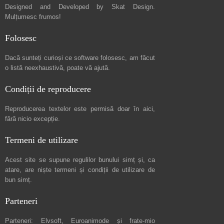
Designed and Developed by
Skat Design
.
Mulțumesc frumos!
Folosesc
Dacă sunteți curioși ce software folosesc, am făcut
o listă neexhaustivă
, poate vă ajută.
Condiții de reproducere
Reproducerea textelor este permisă doar în
aici
,
fără nicio excepție.
Termeni de utilizare
Acest site se supune regulilor bunului simț și, ca
atare, are niște
termeni și condiții de utilizare
de
bun simț.
Parteneri
Parteneri:
Elvsoft
,
Euroanimode
și frate-mio