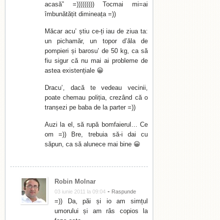
acasă” =))))))))) Tocmai mi=ai
îmbunătățit dimineața =))
Măcar acu’ știu ce-ți iau de ziua ta:
un pichamăr, un topor d’ăla de
pompieri și barosu’ de 50 kg, ca să
fiu sigur că nu mai ai probleme de
astea existențiale 😀
Dracu’, dacă te vedeau vecinii,
poate chemau poliția, crezând că o
tranșezi pe baba de la parter =))
Auzi la el, să rupă bomfaierul… Ce
om =)) Bre, trebuia să-i dai cu
săpun, ca să alunece mai bine 😀
Robin Molnar
-
03 iunie 2011 la 09:04
Raspunde
=)) Da, păi și io am simțul
umorului și am râs copios la