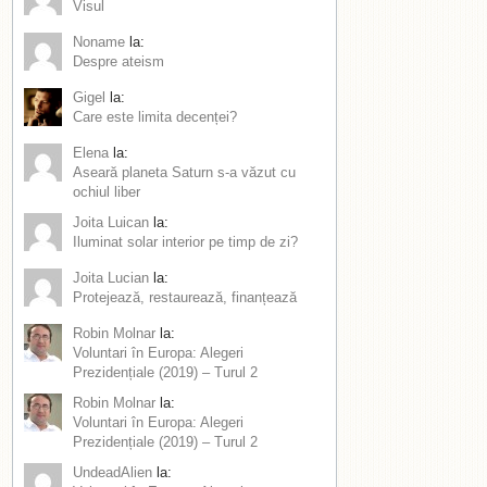
Visul
Noname
la:
Despre ateism
Gigel
la:
Care este limita decenței?
Elena
la:
Aseară planeta Saturn s-a văzut cu
ochiul liber
Joita Luican
la:
Iluminat solar interior pe timp de zi?
Joita Lucian
la:
Protejează, restaurează, finanțează
Robin Molnar
la:
Voluntari în Europa: Alegeri
Prezidențiale (2019) – Turul 2
Robin Molnar
la:
Voluntari în Europa: Alegeri
Prezidențiale (2019) – Turul 2
UndeadAlien
la: