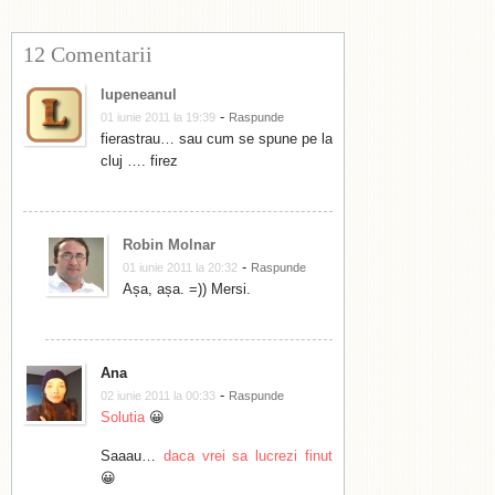
12 Comentarii
lupeneanul
-
01 iunie 2011 la 19:39
Raspunde
fierastrau… sau cum se spune pe la
cluj …. firez
Robin Molnar
-
01 iunie 2011 la 20:32
Raspunde
Așa, așa. =)) Mersi.
Ana
-
02 iunie 2011 la 00:33
Raspunde
Solutia
😀
Saaau…
daca vrei sa lucrezi finut
😀