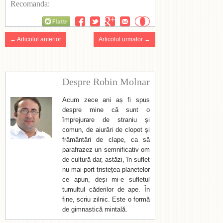
Recomanda:
Flattr
← Articolul anterior
Articolul urmator →
Despre Robin Molnar
Acum zece ani aș fi spus
despre mine că sunt o
împrejurare de straniu și
comun, de aiurări de clopot și
frământări de clape, ca să
parafrazez un semnificativ om
de cultură dar, astăzi, în suflet
nu mai port tristețea planetelor
ce apun, deși mi-e sufletul
tumultul căderilor de ape. În
fine, scriu zilnic. Este o formă
de gimnastică mintală.