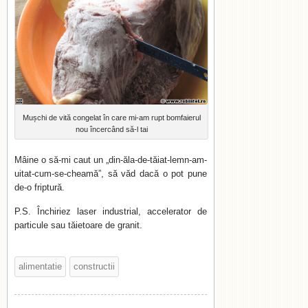
Mușchi de vită congelat în care mi-am rupt bomfaierul
nou încercând să-l tai
Mâine o să-mi caut un „din-ăla-de-tăiat-lemn-am-
uitat-cum-se-cheamă”, să văd dacă o pot pune
de-o friptură.
P.S. Închiriez laser industrial, accelerator de
particule sau tăietoare de granit.
alimentatie
constructii