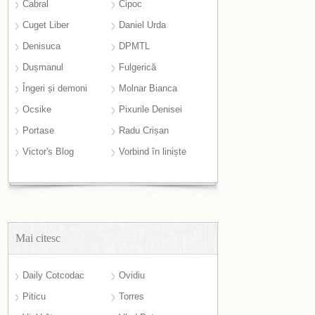
Cabral
Cipoc
Cuget Liber
Daniel Urda
Denisuca
DPMTL
Dușmanul
Fulgerică
Îngeri și demoni
Molnar Bianca
Ocsike
Pixurile Denisei
Portase
Radu Crișan
Victor's Blog
Vorbind în liniște
Mai citesc
Daily Cotcodac
Ovidiu
Piticu
Torres