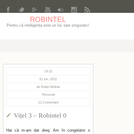
ROBINTEL
Pentru că inteligența este un loc tare singuratic!
19:32
01 iun. 2011
de
Robin Molnar
Personal
12
Comentarii
Vițel 3 – Robintel 0
Hai că m-am dat dreq. Am în congelator o