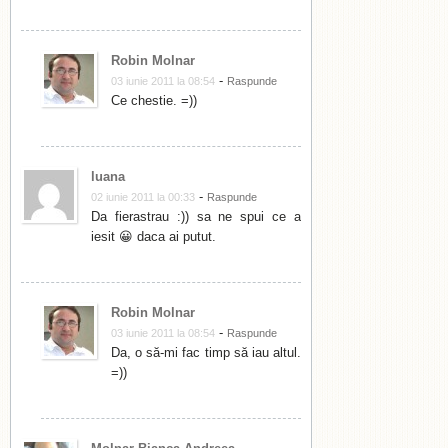
Robin Molnar
-
03 iunie 2011 la 08:54
Raspunde
Ce chestie. =))
luana
-
02 iunie 2011 la 00:33
Raspunde
Da fierastrau :)) sa ne spui ce a
iesit 😀 daca ai putut.
Robin Molnar
-
03 iunie 2011 la 08:54
Raspunde
Da, o să-mi fac timp să iau altul.
=))