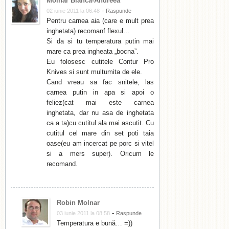
Molnar Bianca-Andreea
-
02 iunie 2011 la 06:48
Raspunde
Pentru carnea aia (care e mult prea
inghetata) recomanf flexul…
Si da si tu temperatura putin mai
mare ca prea ingheata „bocna”.
Eu folosesc cutitele Contur Pro
Knives si sunt multumita de ele.
Cand vreau sa fac snitele, las
carnea putin in apa si apoi o
feliez(cat mai este carnea
inghetata, dar nu asa de inghetata
ca a ta)cu cutitul ala mai ascutit. Cu
cutitul cel mare din set poti taia
oase(eu am incercat pe porc si vitel
si a mers super). Oricum le
recomand.
Robin Molnar
-
03 iunie 2011 la 08:58
Raspunde
Temperatura e bună… =))