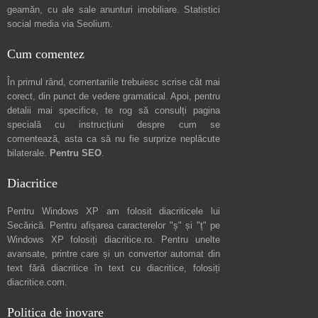
geamăn, cu ale sale
anunturi imobiliare
. Statistici
social media via
Seolium
.
Cum comentez
În primul rând, comentariile trebuiesc scrise cât mai
corect, din punct de vedere gramatical. Apoi, pentru
detalii mai specifice, te rog să consulți pagina
specială cu instrucțiuni despre
cum se
comentează
, asta ca să nu fie surprize neplăcute
bilaterale.
Pentru SEO
.
Diacritice
Pentru Windows XP am folosit diacriticele lui
Secărică
. Pentru afișarea caracterelor "ș" și "ț" pe
Windows XP folosiți
diacritice.ro
. Pentru unelte
avansate, printre care și un convertor automat din
text fără diacritice în text cu diacritice, folosiți
diacritice.com
.
Politica de inovare