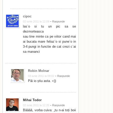
cipoc
-
02 iunie 2011 la 12:09
Raspunde
las`o si tu un pic sa se
dezmorteasca
sau tine minte ca pe viitor cand mai
ai bucata mare feliaz`o si pune`o in
3-4 pungi in functie de cat crezi c`ai
sa mananci
Robin Molnar
-
03 iunie 2011 la 09:02
Raspunde
Păi io știu asta. =))
Mihai Todor
-
02 iunie 2011 la 12:20
Raspunde
Băăăă, vorba cuiva: „tu n-ai toți boii