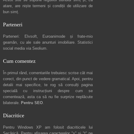
atare, are niște
termeni și condiții de utilizare
de
bun simț.
Parteneri
Parteneri:
Elvsoft
,
Euroanimode
și frate-mio
geamăn, cu ale sale
anunturi imobiliare
. Statistici
social media via
Seolium
.
Cum comentez
În primul rând, comentariile trebuiesc scrise cât mai
corect, din punct de vedere gramatical. Apoi, pentru
detalii mai specifice, te rog să consulți pagina
specială cu instrucțiuni despre
cum se
comentează
, asta ca să nu fie surprize neplăcute
bilaterale.
Pentru SEO
.
Diacritice
Pentru Windows XP am folosit diacriticele lui
Secărică
. Pentru afișarea caracterelor "ș" și "ț" pe