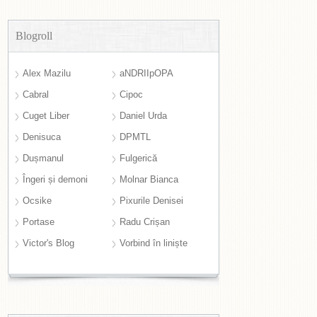
Blogroll
Alex Mazilu
aNDRIIpOPA
Cabral
Cipoc
Cuget Liber
Daniel Urda
Denisuca
DPMTL
Dușmanul
Fulgerică
Îngeri și demoni
Molnar Bianca
Ocsike
Pixurile Denisei
Portase
Radu Crișan
Victor's Blog
Vorbind în liniște