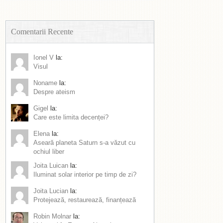
Comentarii Recente
Ionel V
la:
Visul
Noname
la:
Despre ateism
Gigel
la:
Care este limita decenței?
Elena
la:
Aseară planeta Saturn s-a văzut cu
ochiul liber
Joita Luican
la:
Iluminat solar interior pe timp de zi?
Joita Lucian
la:
Protejează, restaurează, finanțează
Robin Molnar
la: