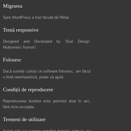
Migrarea
Spre
WordPress a fost făcută de Mihai
.
Temă responsive
Designed and Developed by
Skat Design
.
Mulțumesc frumos!
Folosesc
Dacă sunteți curioși ce software folosesc, am făcut
o listă neexhaustivă
, poate vă ajută.
Condiții de reproducere
Reproducerea textelor este permisă doar în
aici
,
fără nicio excepție.
Termeni de utilizare
Acest site se supune regulilor bunului simț și, ca