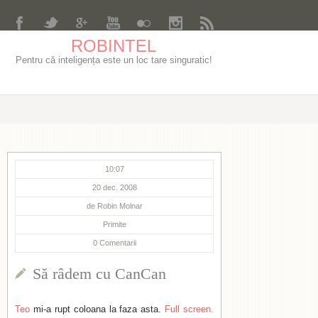
ROBINTEL
Pentru că inteligența este un loc tare singuratic!
10:07
20 dec. 2008
de
Robin Molnar
Primite
0
Comentarii
Să râdem cu CanCan
Teo
mi-a rupt coloana la faza asta.
Full screen.