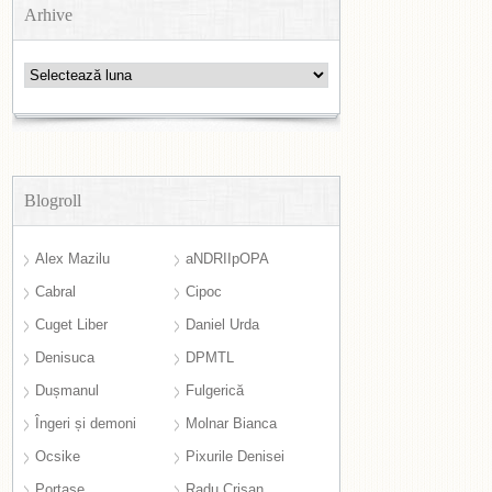
Arhive
Arhive
Blogroll
Alex Mazilu
aNDRIIpOPA
Cabral
Cipoc
Cuget Liber
Daniel Urda
Denisuca
DPMTL
Dușmanul
Fulgerică
Îngeri și demoni
Molnar Bianca
Ocsike
Pixurile Denisei
Portase
Radu Crișan