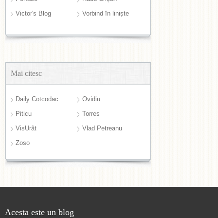
Victor's Blog
Vorbind în liniște
Mai citesc
Daily Cotcodac
Ovidiu
Piticu
Torres
VisUrât
Vlad Petreanu
Zoso
Acesta este un blog