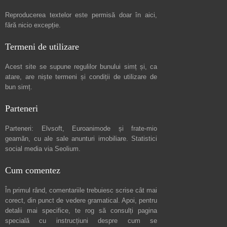
Reproducerea textelor este permisă doar în
aici
,
fără nicio excepție.
Termeni de utilizare
Acest site se supune regulilor bunului simț și, ca
atare, are niște
termeni și condiții de utilizare
de
bun simț.
Parteneri
Parteneri:
Elvsoft
,
Euroanimode
și frate-mio
geamăn, cu ale sale
anunturi imobiliare
. Statistici
social media via
Seolium
.
Cum comentez
În primul rând, comentariile trebuiesc scrise cât mai
corect, din punct de vedere gramatical. Apoi, pentru
detalii mai specifice, te rog să consulți pagina
specială cu instrucțiuni despre
cum se