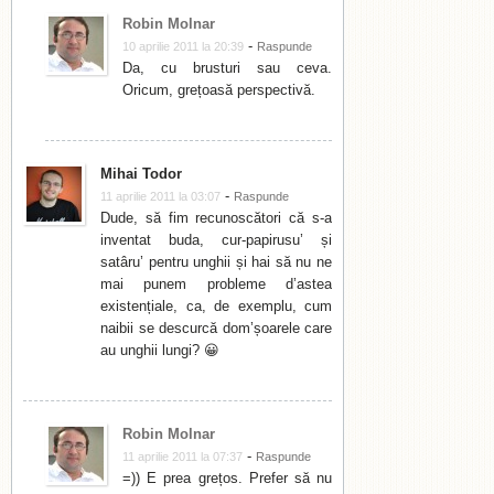
Robin Molnar
-
10 aprilie 2011 la 20:39
Raspunde
Da, cu brusturi sau ceva.
Oricum, grețoasă perspectivă.
Mihai Todor
-
11 aprilie 2011 la 03:07
Raspunde
Dude, să fim recunoscători că s-a
inventat buda, cur-papirusu’ și
satâru’ pentru unghii și hai să nu ne
mai punem probleme d’astea
existențiale, ca, de exemplu, cum
naibii se descurcă dom’șoarele care
au unghii lungi? 😀
Robin Molnar
-
11 aprilie 2011 la 07:37
Raspunde
=)) E prea grețos. Prefer să nu