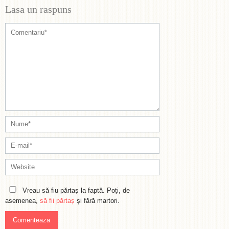
Lasa un raspuns
Vreau să fiu părtaș la faptă. Poți, de
asemenea,
să fii părtaș
și fără martori.