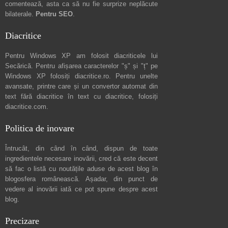
comentează
, asta ca să nu fie surprize neplăcute
bilaterale.
Pentru SEO
.
Diacritice
Pentru Windows XP am folosit diacriticele lui
Secărică
. Pentru afișarea caracterelor "ș" și "ț" pe
Windows XP folosiți
diacritice.ro
. Pentru unelte
avansate, printre care și un convertor automat din
text fără diacritice în text cu diacritice, folosiți
diacritice.com
.
Politica de inovare
Întrucât, din când în când, dispun de toate
ingredientele necesare inovării, cred că este decent
să fac o listă cu noutățile aduse de acest blog în
blogosfera românească. Așadar, din punct de
vedere al inovării iată ce pot spune
despre acest
blog
.
Precizare