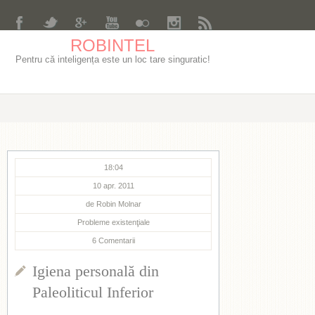
ROBINTEL
Pentru că inteligența este un loc tare singuratic!
18:04
10 apr. 2011
de
Robin Molnar
Probleme existenţiale
6
Comentarii
Igiena personală din
Paleoliticul Inferior