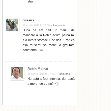
știu.
ciresica
-
11 aprilie 2011 la 07:36
Raspunde
Dupa ce am citit un meniu de
mancare a la Robin acum parca mi
s-a intors stomacul pe dos. Cred ca
asa reusesti sa mentii o greutate
constanta. :)))
Robin Molnar
-
11 aprilie 2011 la 07:46
Raspunde
Nu asta a fost intenția, dar dacă
a mers, de ce nu? =))