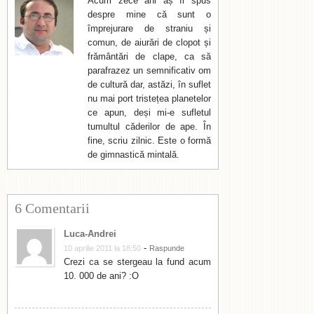
Acum zece ani aș fi spus
despre mine că sunt o
împrejurare de straniu și
comun, de aiurări de clopot și
frământări de clape, ca să
parafrazez un semnificativ om
de cultură dar, astăzi, în suflet
nu mai port tristețea planetelor
ce apun, deși mi-e sufletul
tumultul căderilor de ape. În
fine, scriu zilnic. Este o formă
de gimnastică mintală.
6 Comentarii
Luca-Andrei
-
10 aprilie 2011 la 18:50
Raspunde
Crezi ca se stergeau la fund acum
10. 000 de ani? :O