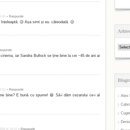
-
9:49
Raspunde
 înțeleaptă. 😉 Așa simt și eu. câteodată. 😉
Arhiv
Arhive
aspunde
cinema, iar Sandra Bullock se ține bine la cei ~45 de ani ai
Blogro
-
9:51
Raspunde
ne bine? E bună cu spume! 😆 Să-i dăm cezarului ce-i al
Alex 
Cabra
Cuget
Deni
-
009 la 19:52
Raspunde