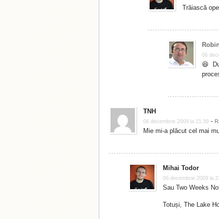
Trăiască oper
Robin
06 dec
😆 Du
proce
TNH
-
06 decembrie 2009 la 21:39
R
Mie mi-a plăcut cel mai mu
Mihai Todor
06 decembrie 2009 la 2
Sau Two Weeks Not
Totuși, The Lake Ho