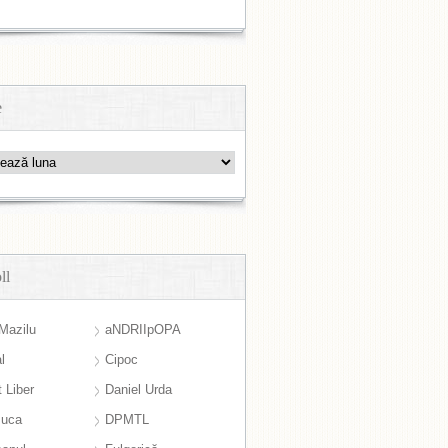
e
ll
Mazilu
aNDRIIpOPA
l
Cipoc
 Liber
Daniel Urda
suca
DPMTL