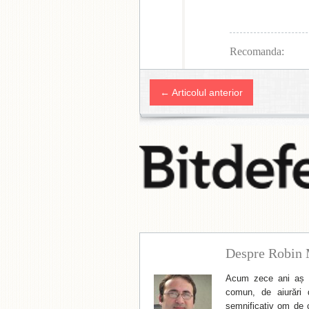
Recomanda:
← Articolul anterior
Despre Robin 
Acum zece ani aș f
comun, de aiurări 
semnificativ om de cu