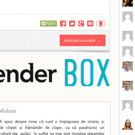
Flattr
Articolul urmator →
Molnar
i spus despre mine că sunt o împrejurare de straniu și
de clopot și frământări de clape, ca să parafrazez un
ltură dar, astăzi, în suflet nu mai port tristețea planetelor