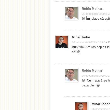
Robin Molnar
06 decembrie 2009 la 1
😀 Îmi place că ești
Mihai Todor
-
06 decembrie 2009 la 18:22
R
Bun film. Am râs copios la 
săi 🙂
Robin Molnar
06 decembrie 2009 la 1
😆 Cum adică se ți
cezarului. 😀
Mihai Todor
06 decembrie 2