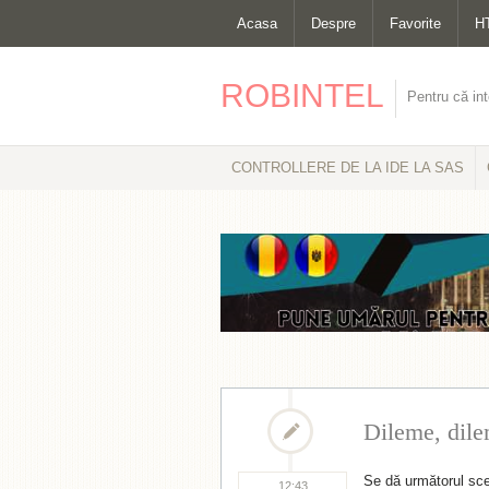
Acasa
Despre
Favorite
H
ROBINTEL
Pentru că int
CONTROLLERE DE LA IDE LA SAS
Dileme, dile
Se dă următorul sce
12:43