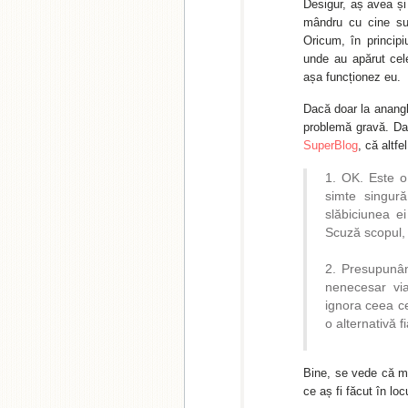
Desigur, aș avea și
mândru cu cine su
Oricum, în princip
unde au apărut cele
așa funcționez eu.
Dacă doar la anangh
problemă gravă. Dar
SuperBlog
, că altf
OK. Este o
simte singur
slăbiciunea e
Scuză scopul, 
Presupunân
nenecesar via
ignora ceea ce
o alternativă f
Bine, se vede că mi
ce aș fi făcut în lo