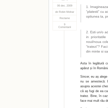
06 dec. 2009
1. Imagineaza-
“platesti” cu 
de
Robin Molnar
optiunea ta, p
Reclame
9
Comentarii
2. Esti un/o a
in prioritati
noul/noua cole
“tratezi”? Faci 
din minte si s
Asta în legătură c
apărut și în România
Sincer, eu aș alege 
nu se amestecă. B
asupra acestei chesi
că aș fugi de ea ca
tratez. Bine, în caz
face mai mult rău 