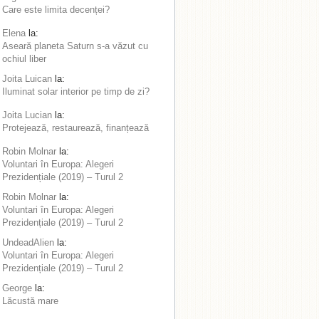
Care este limita decenței?
Elena
la:
Aseară planeta Saturn s-a văzut cu
ochiul liber
Joita Luican
la:
Iluminat solar interior pe timp de zi?
Joita Lucian
la:
Protejează, restaurează, finanțează
Robin Molnar
la:
Voluntari în Europa: Alegeri
Prezidențiale (2019) – Turul 2
Robin Molnar
la:
Voluntari în Europa: Alegeri
Prezidențiale (2019) – Turul 2
UndeadAlien
la:
Voluntari în Europa: Alegeri
Prezidențiale (2019) – Turul 2
George
la:
Lăcustă mare