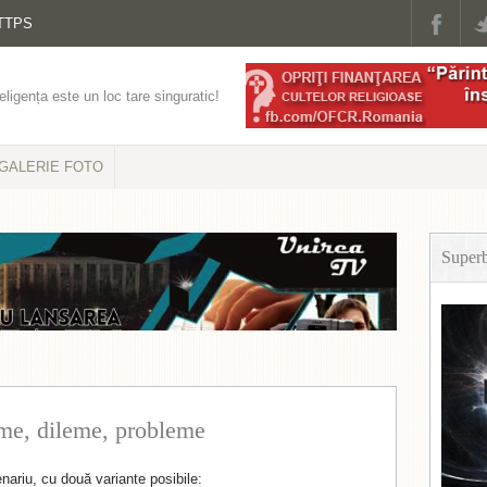
TTPS
eligența este un loc tare singuratic!
GALERIE FOTO
Super
me, dileme, probleme
nariu, cu două variante posibile: