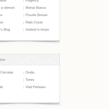
anul
Fulgerică
i și demoni
Molnar Bianca
ke
Pixurile Denisei
ase
Radu Crișan
r's Blog
Vorbind în liniște
tesc
 Cotcodac
Ovidiu
u
Torres
ât
Vlad Petreanu