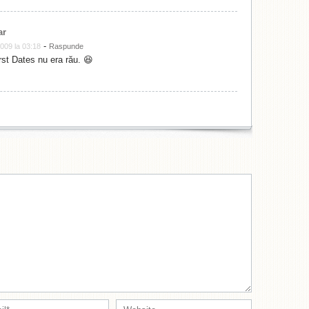
ar
-
009 la 03:18
Raspunde
rst Dates nu era rău. 😆