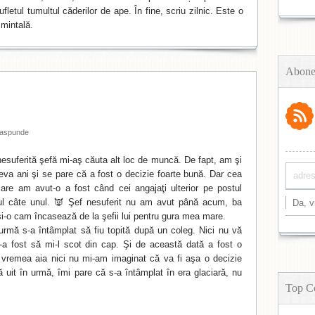
fletul tumultul căderilor de ape. În fine, scriu zilnic. Este o
mintală.
Abone
aspunde
suferită şefă mi-aş căuta alt loc de muncă. De fapt, am şi
eva ani şi se pare că a fost o decizie foarte bună. Dar cea
are am avut-o a fost când cei angajaţi ulterior pe postul
nul câte unul. 👿 Şef nesuferit nu am avut până acum, ba
şi-o cam încasează de la şefii lui pentru gura mea mare.
urmă s-a întâmplat să fiu topită după un coleg. Nici nu vă
i-a fost să mi-l scot din cap. Şi de această dată a fost o
 vremea aia nici nu mi-am imaginat că va fi aşa o decizie
uit în urmă, îmi pare că s-a întâmplat în era glaciară, nu
Top C