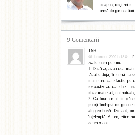
ce apun, deși mi-e su
formă de gimnastică 
9 Comentarii
TNH
-
06 decembrie 2009 la 18:04
R
Să le luăm pe rând:
1. Dacă aş avea cea mai ne
făcut-o deja, în urmă cu c
mai mare satisfacţie pe c
respectiv au dat chix, u
chiar mai mult, cel actual 
2. Cu foarte mult timp în 
puteţi închipui ce greu m
alegere bună. De fapt, pe
înţeleaptă. Acum, când mă 
acum x ani.