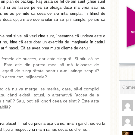
 un plan de backup. I-aș arăta ce fel de om sunt (chiar sunt
nt) și aș lăsa-o pe ea să aleagă dacă mă vrea sau nu.
iu, nu aș permite ca ceea ce s-a întâmâmplat în filmul de
 două opțiuni ale scenariului să se și întâmple, pentru că
ie poți și vei să vezi cine sunt, înseamnă că undeva este o
 no, bine că este doar un exercițiu de imaginație în cadrul
el ar fi nasol. Că aș avea prea multe dileme de genul:
 femeie de succes, dar este singură. Și știu că se
ă. Este etic din partea mea să mă folosesc de
i legată de singurătate pentru a-mi atinge scopul?
în acest caz, mijloacele?
Coment
d că nu va merge, se merită, oare, să-ți complici
ța, când există, totuși, o alternativă (accea de a
 simți)? Sau, poți să ignori ceea ce simți? Este asta
iabilă?
-a plăcut filmul cu pricina așa că no, m-am gândit șio eu la
cul tipului respectiv și n-am rămas decât cu dileme…