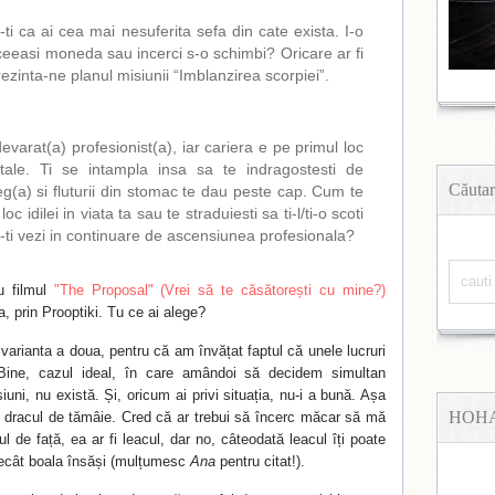
ti ca ai cea mai nesuferita sefa din cate exista. I-o
aceeasi moneda sau incerci s-o schimbi? Oricare ar fi
rezinta-ne planul misiunii “Imblanzirea scorpiei”.
devarat(a) profesionist(a), iar cariera e pe primul loc
le tale. Ti se intampla insa sa te indragostesti de
Căutar
g(a) si fluturii din stomac te dau peste cap. Cum te
loc idilei in viata ta sau te straduiesti sa ti-l/ti-o scoti
a-ti vezi in continuare de ascensiunea profesionala?
u filmul
"The Proposal" (Vrei să te căsătorești cu mine?)
, prin Prooptiki. Tu ce ai alege?
varianta a doua, pentru că am învățat faptul că unele lucruri
ine, cazul ideal, în care amândoi să decidem simultan
uni, nu există. Și, oricum ai privi situația, nu-i a bună. Așa
HOH
 dracul de tămâie. Cred că ar trebui să încerc măcar să mă
ul de față, ea ar fi leacul, dar no, câteodată leacul îți poate
decât boala însăși (mulțumesc
Ana
pentru citat!).