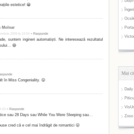
Dușm
ațiile estetice! 😀
Înger
Ocsi
 Molnar
Port
-
embrie 2009 la 19:54
Raspunde
Victo
de, suntem ingineri automatiști. Ne interesează rezultatul
sului… 😆
Mai ci
aspunde
lt în Miss Congeniality. 😛
Daily
Pitic
VisUr
-
3:20
Raspunde
ice sau 28 Days sau While You Were Sleeping sau…
Zoso
use cred că e cel mai îndrăgit de romantici 😛