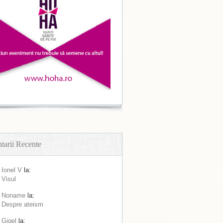
arii Recente
Ionel V
la:
Visul
Noname
la:
Despre ateism
Gigel
la: