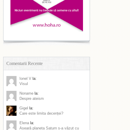
Comentarii Recente
Ionel V
la:
Visul
Noname
la:
Despre ateism
Gigel
la:
Care este limita decenței?
Elena
la:
Aseară planeta Saturn s-a văzut cu