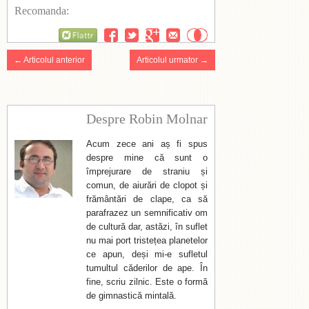
Recomanda:
Flattr
← Articolul anterior
Articolul urmator →
Despre Robin Molnar
Acum zece ani aș fi spus
despre mine că sunt o
împrejurare de straniu și
comun, de aiurări de clopot și
frământări de clape, ca să
parafrazez un semnificativ om
de cultură dar, astăzi, în suflet
nu mai port tristețea planetelor
ce apun, deși mi-e sufletul
tumultul căderilor de ape. În
fine, scriu zilnic. Este o formă
de gimnastică mintală.