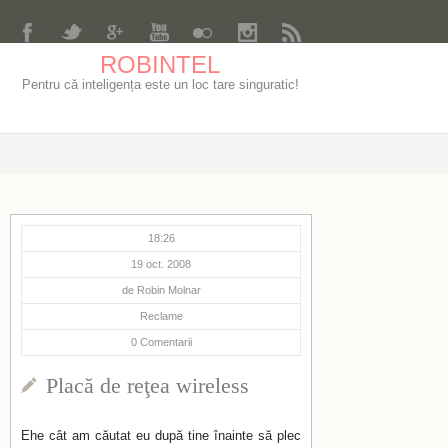
ROBINTEL
Pentru că inteligența este un loc tare singuratic!
18:26
19 oct. 2008
de
Robin Molnar
Reclame
0
Comentarii
Placă de reţea wireless
Ehe cât am căutat eu după tine înainte să plec