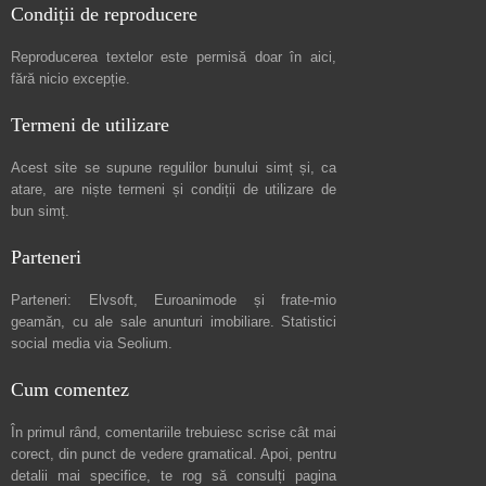
Condiții de reproducere
Reproducerea textelor este permisă doar în
aici
,
fără nicio excepție.
Termeni de utilizare
Acest site se supune regulilor bunului simț și, ca
atare, are niște
termeni și condiții de utilizare
de
bun simț.
Parteneri
Parteneri:
Elvsoft
,
Euroanimode
și frate-mio
geamăn, cu ale sale
anunturi imobiliare
. Statistici
social media via
Seolium
.
Cum comentez
În primul rând, comentariile trebuiesc scrise cât mai
corect, din punct de vedere gramatical. Apoi, pentru
detalii mai specifice, te rog să consulți pagina