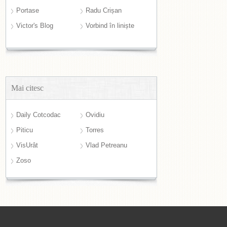
Portase
Radu Crișan
Victor's Blog
Vorbind în liniște
Mai citesc
Daily Cotcodac
Ovidiu
Piticu
Torres
VisUrât
Vlad Petreanu
Zoso