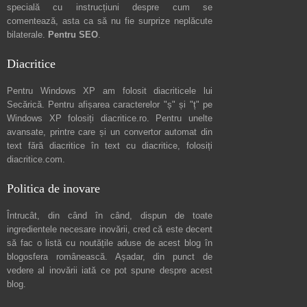
specială cu instrucțiuni despre
cum se
comentează
, asta ca să nu fie surprize neplăcute
bilaterale.
Pentru SEO
.
Diacritice
Pentru Windows XP am folosit diacriticele lui
Secărică
. Pentru afișarea caracterelor "ș" și "ț" pe
Windows XP folosiți
diacritice.ro
. Pentru unelte
avansate, printre care și un convertor automat din
text fără diacritice în text cu diacritice, folosiți
diacritice.com
.
Politica de inovare
Întrucât, din când în când, dispun de toate
ingredientele necesare inovării, cred că este decent
să fac o listă cu noutățile aduse de acest blog în
blogosfera românească. Așadar, din punct de
vedere al inovării iată ce pot spune
despre acest
blog
.