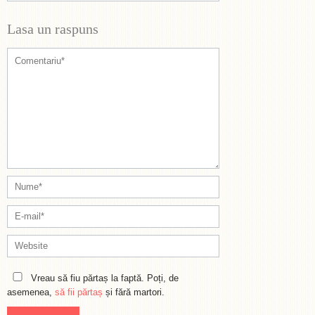
Lasa un raspuns
Vreau să fiu părtaș la faptă. Poți, de
asemenea,
să fii părtaș
și fără martori.