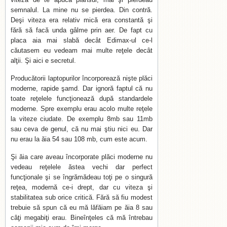
semnalul. La mine nu se pierdea. Din contră.
Deşi viteza era relativ mică era constantă şi
fără să facă unda gâlme prin aer. De fapt cu
placa aia mai slabă decât Edimax-ul ce-l
căutasem eu vedeam mai multe reţele decât
alţii. Şi aici e secretul.
Producătorii laptopurilor încorporează nişte plăci
moderne, rapide şamd. Dar ignoră faptul că nu
toate reţelele funcţionează după standardele
moderne. Spre exemplu erau acolo multe reţele
la viteze ciudate. De exemplu 8mb sau 11mb
sau ceva de genul, că nu mai ştiu nici eu. Dar
nu erau la ăia 54 sau 108 mb, cum este acum.
Şi ăia care aveau încorporate plăci moderne nu
vedeau reţelele ăstea vechi dar perfect
funcţionale şi se îngrămădeau toţi pe o singură
reţea, modernă ce-i drept, dar cu viteza şi
stabilitatea sub orice critică. Fără să fiu modest
trebuie să spun că eu mă lăfăiam pe ăia 8 sau
câţi megabiţi erau. Bineînţeles că mă întrebau