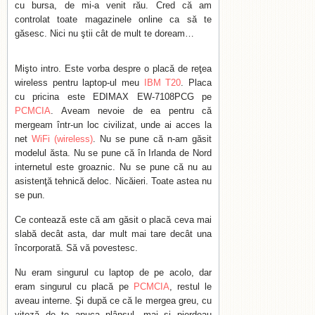
cu bursa, de mi-a venit rău. Cred că am
controlat toate magazinele online ca să te
găsesc. Nici nu ştii cât de mult te doream…
Mişto intro. Este vorba despre o placă de reţea
wireless pentru laptop-ul meu
IBM T20
. Placa
cu pricina este EDIMAX EW-7108PCG pe
PCMCIA
. Aveam nevoie de ea pentru că
mergeam într-un loc civilizat, unde ai acces la
net
WiFi (wireless)
. Nu se pune că n-am găsit
modelul ăsta. Nu se pune că în Irlanda de Nord
internetul este groaznic. Nu se pune că nu au
asistenţă tehnică deloc. Nicăieri. Toate astea nu
se pun.
Ce contează este că am găsit o placă ceva mai
slabă decât asta, dar mult mai tare decât una
încorporată. Să vă povestesc.
Nu eram singurul cu laptop de pe acolo, dar
eram singurul cu placă pe
PCMCIA
, restul le
aveau interne. Şi după ce că le mergea greu, cu
viteză de te apuca plânsul, mai şi pierdeau