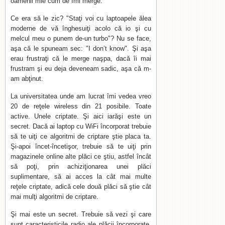
oamenii mie cum de îmi merge.
Ce era să le zic? "Staţi voi cu laptoapele ălea
moderne de vă înghesuiţi acolo că io şi cu
melcul meu o punem de-un turbo"? Nu se face,
aşa că le spuneam sec: "I don’t know". Şi aşa
erau frustraţi că le merge naşpa, dacă îi mai
frustram şi eu deja deveneam sadic, aşa că m-
am abţinut.
La universitatea unde am lucrat îmi vedea vreo
20 de reţele wireless din 21 posibile. Toate
active. Unele criptate. Şi aici iarăşi este un
secret. Dacă ai laptop cu WiFi încorporat trebuie
să te uiţi ce algoritmi de criptare ştie placa ta.
Şi-apoi încet-încetişor, trebuie să te uiţi prin
magazinele online alte plăci ce ştiu, astfel încât
să poţi, prin achiziţionarea unei plăci
suplimentare, să ai acces la cât mai multe
reţele criptate, adică cele două plăci să ştie cât
mai mulţi algoritmi de criptare.
Şi mai este un secret. Trebuie să vezi şi care
sunt caracteristicile radio ale plăcii încorporate.