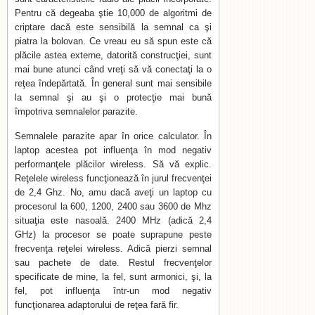
Pentru că degeaba ştie 10,000 de algoritmi de
criptare dacă este sensibilă la semnal ca şi
piatra la bolovan. Ce vreau eu să spun este că
plăcile astea externe, datorită construcţiei, sunt
mai bune atunci când vreţi să vă conectaţi la o
reţea îndepărtată. În general sunt mai sensibile
la semnal şi au şi o protecţie mai bună
împotriva semnalelor parazite.
Semnalele parazite apar în orice calculator. În
laptop acestea pot influenţa în mod negativ
performanţele plăcilor wireless. Să vă explic.
Reţelele wireless funcţionează în jurul frecvenţei
de 2,4 Ghz. No, amu dacă aveţi un laptop cu
procesorul la 600, 1200, 2400 sau 3600 de Mhz
situaţia este nasoală. 2400 MHz (adică 2,4
GHz) la procesor se poate suprapune peste
frecvenţa reţelei wireless. Adică pierzi semnal
sau pachete de date. Restul frecvenţelor
specificate de mine, la fel, sunt armonici, şi, la
fel, pot influenţa într-un mod negativ
funcţionarea adaptorului de reţea fară fir.