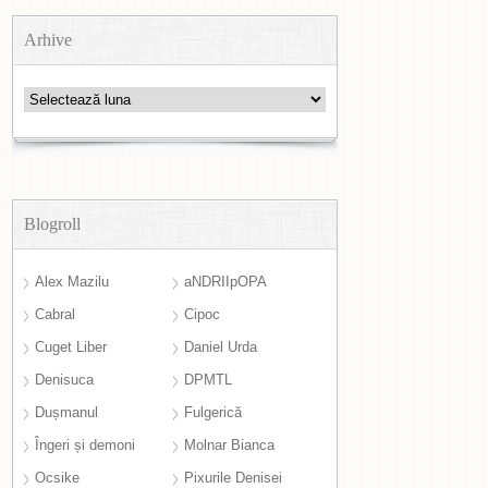
Arhive
Arhive
Blogroll
Alex Mazilu
aNDRIIpOPA
Cabral
Cipoc
Cuget Liber
Daniel Urda
Denisuca
DPMTL
Dușmanul
Fulgerică
Îngeri și demoni
Molnar Bianca
Ocsike
Pixurile Denisei