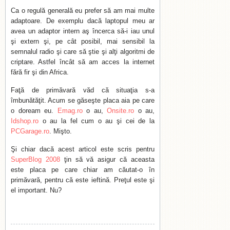
Ca o regulă generală eu prefer să am mai multe
adaptoare. De exemplu dacă laptopul meu ar
avea un adaptor intern aş încerca să-i iau unul
şi extern şi, pe cât posibil, mai sensibil la
semnalul radio şi care să ştie şi alţi algoritmi de
criptare. Astfel încât să am acces la internet
fără fir şi din Africa.
Faţă de primăvară văd că situaţia s-a
îmbunătăţit. Acum se găseşte placa aia pe care
o doream eu.
Emag.ro
o au,
Onsite.ro
o au,
Idshop.ro
o au la fel cum o au şi cei de la
PCGarage.ro
. Mişto.
Şi chiar dacă acest articol este scris pentru
SuperBlog 2008
ţin să vă asigur că aceasta
este placa pe care chiar am căutat-o în
primăvară, pentru că este ieftină. Preţul este şi
el important. Nu?