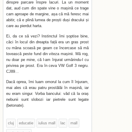
dinspre parcare înspre lacuri. La un moment
dat, aud cum din spate vine o mașină ce trage
cam aproape de margine, așa că mă feresc mai
abitir, că e plină lumea de proști duși dracului și
care au pierdut harta.
Ei, da ce să vezi? Instinctul îmi șoptise bine,
căci în locul din dreapta față era un gras prost
cu mâna scoasă pe geam ce încercase să mă
lovească peste fund din viteza mașinii. Mă rog,
nu doar pe mine, că l-am înjurat urmărindu-l cu
privirea pe prost. Era în ceva VW Golf 3 negru.
CJ89…
Dacă oprea, îmi luam omorul la cum îl înjuram,
mai ales că erau patru prostălăi în mașină, iar
eu eram singur. Vorba bancului: văd că la oraș
nebunii sunt slobozi iar pietrele sunt legate
(betonate).
cluj
educatie
iulius mall
lac
mall