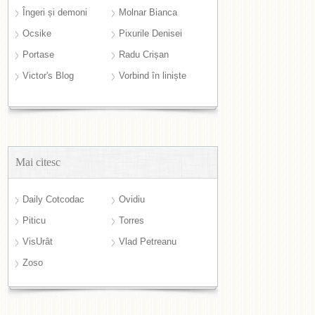
Îngeri și demoni
Molnar Bianca
Ocsike
Pixurile Denisei
Portase
Radu Crișan
Victor's Blog
Vorbind în liniște
Mai citesc
Daily Cotcodac
Ovidiu
Piticu
Torres
VisUrât
Vlad Petreanu
Zoso