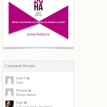
Comentarii Recente
Ionel V
la:
Visul
Noname
la:
Despre ateism
Gigel
la:
Care este limita decenței?