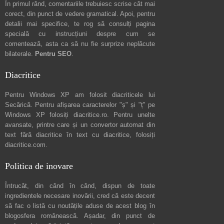
În primul rând, comentariile trebuiesc scrise cât mai
corect, din punct de vedere gramatical. Apoi, pentru
detalii mai specifice, te rog să consulți pagina
specială cu instrucțiuni despre
cum se
comentează
, asta ca să nu fie surprize neplăcute
bilaterale.
Pentru SEO
.
Diacritice
Pentru Windows XP am folosit diacriticele lui
Secărică
. Pentru afișarea caracterelor "ș" și "ț" pe
Windows XP folosiți
diacritice.ro
. Pentru unelte
avansate, printre care și un convertor automat din
text fără diacritice în text cu diacritice, folosiți
diacritice.com
.
Politica de inovare
Întrucât, din când în când, dispun de toate
ingredientele necesare inovării, cred că este decent
să fac o listă cu noutățile aduse de acest blog în
blogosfera românească. Așadar, din punct de