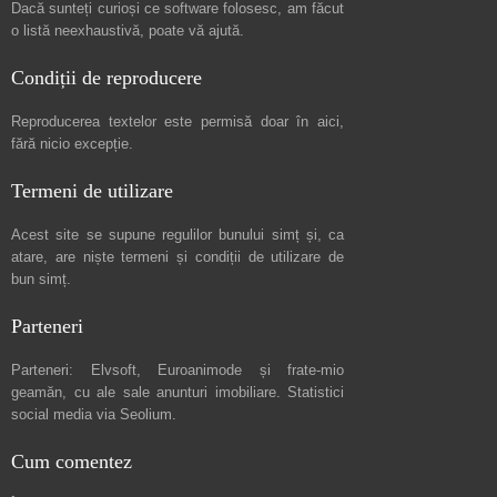
Dacă sunteți curioși ce software folosesc, am făcut
o listă neexhaustivă
, poate vă ajută.
Condiții de reproducere
Reproducerea textelor este permisă doar în
aici
,
fără nicio excepție.
Termeni de utilizare
Acest site se supune regulilor bunului simț și, ca
atare, are niște
termeni și condiții de utilizare
de
bun simț.
Parteneri
Parteneri:
Elvsoft
,
Euroanimode
și frate-mio
geamăn, cu ale sale
anunturi imobiliare
. Statistici
social media via
Seolium
.
Cum comentez