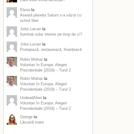
Elena
la:
Aseară planeta Saturn s-a văzut cu
ochiul liber
Joita Luican
la:
Iluminat solar interior pe timp de zi?
Joita Lucian
la:
Protejează, restaurează, finanțează
Robin Molnar
la:
Voluntari în Europa: Alegeri
Prezidențiale (2019) – Turul 2
Robin Molnar
la:
Voluntari în Europa: Alegeri
Prezidențiale (2019) – Turul 2
UndeadAlien
la:
Voluntari în Europa: Alegeri
Prezidențiale (2019) – Turul 2
George
la:
Lăcustă mare