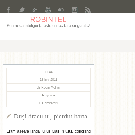
ROBINTEL
Pentru că inteligența este un loc tare singuratic!
14:06
18 iun. 2011
de
Robin Molnar
Ruşinică
0
Comentarii
Duși dracului, pierdut harta
Eram aseară lângă Iulius Mall în Cluj, coborând