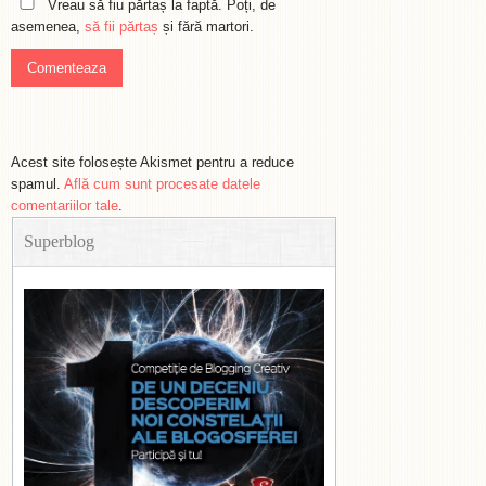
Vreau să fiu părtaș la faptă. Poți, de
asemenea,
să fii părtaș
și fără martori.
Acest site folosește Akismet pentru a reduce
spamul.
Află cum sunt procesate datele
comentariilor tale
.
Superblog