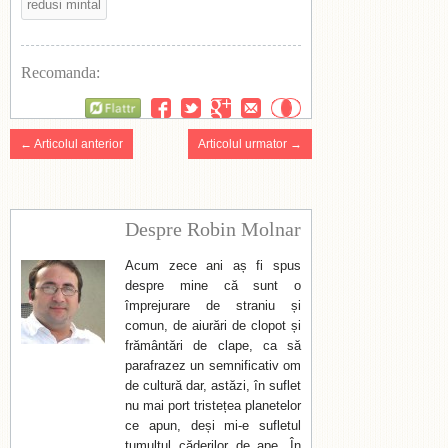
redusi mintal
Recomanda:
Flattr
← Articolul anterior
Articolul urmator →
Despre Robin Molnar
Acum zece ani aș fi spus
despre mine că sunt o
împrejurare de straniu și
comun, de aiurări de clopot și
frământări de clape, ca să
parafrazez un semnificativ om
de cultură dar, astăzi, în suflet
nu mai port tristețea planetelor
ce apun, deși mi-e sufletul
tumultul căderilor de ape. În