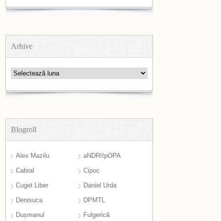
Arhive
Arhive
Blogroll
Alex Mazilu
aNDRIIpOPA
Cabral
Cipoc
Cuget Liber
Daniel Urda
Denisuca
DPMTL
Dușmanul
Fulgerică