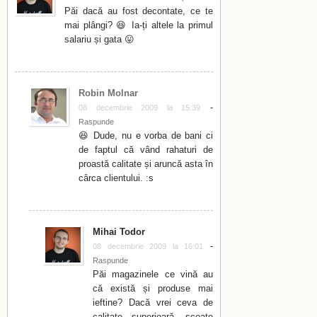
Păi dacă au fost decontate, ce te
mai plângi? 😆 Ia-ți altele la primul
salariu și gata 😛
Robin Molnar
-
08 decembrie 2009 la 15:39
Raspunde
😆 Dude, nu e vorba de bani ci
de faptul că vând rahaturi de
proastă calitate și aruncă asta în
cârca clientului. :s
Mihai Todor
-
08 decembrie 2009 la 16:01
Raspunde
Păi magazinele ce vină au
că există și produse mai
ieftine? Dacă vrei ceva de
calitate superioară, scoate