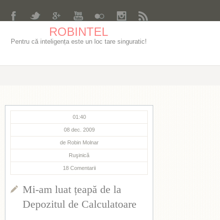
ROBINTEL
Pentru că inteligența este un loc tare singuratic!
01:40
08 dec. 2009
de
Robin Molnar
Ruşinică
18
Comentarii
Mi-am luat țeapă de la
Depozitul de Calculatoare