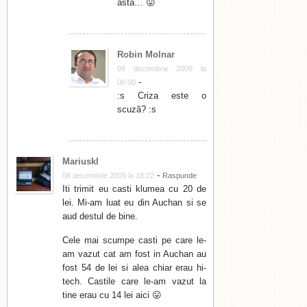
asta… 😛
Robin Molnar
09 decembrie 2009 la
-
06:00
:s Criza este o
scuză? :s
Mariuskl
-
08 decembrie 2009 la 18:22
Raspunde
Iti trimit eu casti klumea cu 20 de
lei. Mi-am luat eu din Auchan si se
aud destul de bine.
Cele mai scumpe casti pe care le-
am vazut cat am fost in Auchan au
fost 54 de lei si alea chiar erau hi-
tech. Castile care le-am vazut la
tine erau cu 14 lei aici 😛