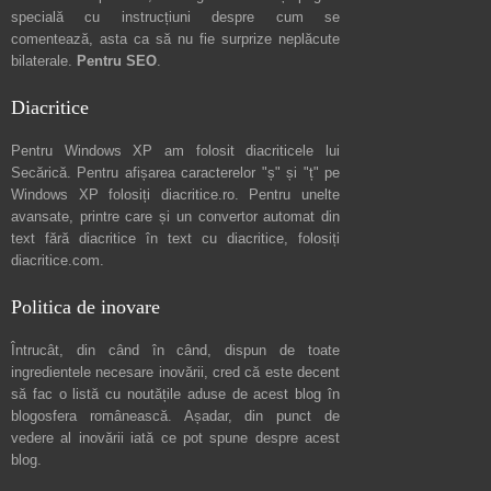
specială cu instrucțiuni despre
cum se
comentează
, asta ca să nu fie surprize neplăcute
bilaterale.
Pentru SEO
.
Diacritice
Pentru Windows XP am folosit diacriticele lui
Secărică
. Pentru afișarea caracterelor "ș" și "ț" pe
Windows XP folosiți
diacritice.ro
. Pentru unelte
avansate, printre care și un convertor automat din
text fără diacritice în text cu diacritice, folosiți
diacritice.com
.
Politica de inovare
Întrucât, din când în când, dispun de toate
ingredientele necesare inovării, cred că este decent
să fac o listă cu noutățile aduse de acest blog în
blogosfera românească. Așadar, din punct de
vedere al inovării iată ce pot spune
despre acest
blog
.