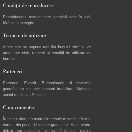
Condiții de reproducere
Reproducerea textelor este permisă doar în
aici
,
fără nicio excepție.
Termeni de utilizare
Acest site se supune regulilor bunului simț și, ca
atare, are niște
termeni și condiții de utilizare
de
bun simț.
Parteneri
Parteneri:
Elvsoft
,
Euroanimode
și frate-mio
geamăn, cu ale sale
anunturi imobiliare
. Statistici
social media via
Seolium
.
Cum comentez
În primul rând, comentariile trebuiesc scrise cât mai
corect, din punct de vedere gramatical. Apoi, pentru
detalii mai specifice, te rog să consulți pagina