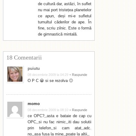
de cultură dar, astăzi, în suflet
nu mai port tristețea planetelor
ce apun, deși mi-e sufletul
tumultul căderilor de ape. În
fine, scriu zilnic. Este o formă
de gimnastică mintală.
18 Comentarii
puiutu
-
08 decembrie 2009 la 04:29
Raspunde
O P C 😀 si se rezolva 🙂
momo
-
08 decembrie 2009 la 08:10
Raspunde
ce OPC?,,asta e bataie de cap cu
OPC,,si nu fac nimic,,iti dau solutii
prin telefon,,si cam atat,,adc.
no,,asa fusa la mine,,poate la altii,,