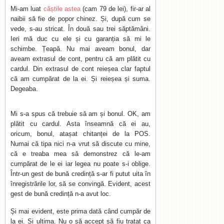
Mi-am luat
căștile astea
(cam 79 de lei), fir-ar al
naibii să fie de popor chinez. Și, după cum se
vede, s-au stricat. În două sau trei săptămâni.
Ieri mă duc cu ele și cu garanția să mi le
schimbe. Țeapă. Nu mai aveam bonul, dar
aveam extrasul de cont, pentru că am plătit cu
cardul. Din extrasul de cont reieșea clar faptul
că am cumpărat de la ei. Și reieșea și suma.
Degeaba.
Mi s-a spus că trebuie să am și bonul. OK, am
plătit cu cardul. Asta înseamnă că ei au,
oricum, bonul, atașat chitanței de la POS.
Numai că tipa nici n-a vrut să discute cu mine,
că e treaba mea să demonstrez că le-am
cumpărat de le ei iar legea nu poate s-i oblige.
Într-un gest de bună credință s-ar fi putut uita în
înregistrările lor, să se convingă. Evident, acest
gest de bună credință n-a avut loc.
Și mai evident, este prima dată când cumpăr de
la ei. Și ultima. Nu o să accept să fiu tratat ca