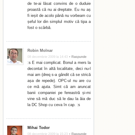
de te-ai lăsat convins de o duduie
proastă că nu ai dreptate. Eu nu aș
fi ieșit de acolo până nu vorbeam cu
șeful lor din simplul motiv că tipa a
fost o scârbă.
Robin Molnar
-
08 decembrie 2009 la 14:43
Raspunde
:s E mai complicat. Bonul a mers la
decontat în altă localitate, deci nu-l
mai am (dreq s-a gândit că se strică
așa de repede). OPC-ul nu are cu
ce mă ajuta. Simt că am aruncat
banii companiei pe fereastră și-mi
vine să mă duc să le dau la ăia de
la DC Shop cu ceva în cap. :s
Mihai Todor
-
08 decembrie 2009 la 15:23
Raspunde