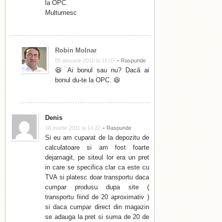
la OPC.
Multumesc
Robin Molnar
-
05 ianuarie 2010 la 16:07
Raspunde
😆 Ai bonul sau nu? Dacă ai
bonul du-te la OPC. 😆
Denis
-
18 martie 2011 la 14:22
Raspunde
Si eu am cuparat de la depozitu de
calculatoare si am fost foarte
dejamagit, pe siteul lor era un pret
in care se specifica clar ca este cu
TVA si platesc doar transportu daca
cumpar produsu dupa site (
transportu fiind de 20 aproximativ )
si daca cumpar direct din magazin
se adauga la pret si suma de 20 de