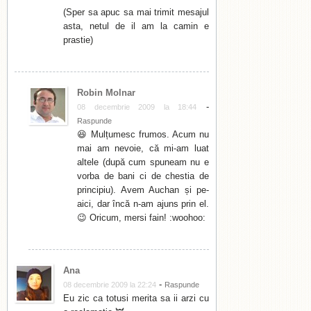
(Sper sa apuc sa mai trimit mesajul
asta, netul de il am la camin e
prastie)
Robin Molnar
-
08 decembrie 2009 la 18:44
Raspunde
😆 Mulțumesc frumos. Acum nu
mai am nevoie, că mi-am luat
altele (după cum spuneam nu e
vorba de bani ci de chestia de
principiu). Avem Auchan și pe-
aici, dar încă n-am ajuns prin el.
😉 Oricum, mersi fain! :woohoo:
Ana
-
08 decembrie 2009 la 22:24
Raspunde
Eu zic ca totusi merita sa ii arzi cu