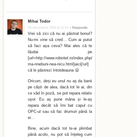
Mihai Todor
-
08 decembrie 2009 la 11:01
Raspunde
Vrei să zici că nu ai păstrat bonul?
Nu-mi vine să cred… Cum ai putut
să faci așa ceva? Mai ales că te
lăudai pe
[url=http://www.robintel.ro/index.php/blog/rusinica/nu-
ma-nnebuni-nea-nicu.html]aici[/url]
că le păstrezi întotdeauna 😛
Oricum, deși eu unul nu aș da banii
pe căști de alea, dacă tot le ai, din
ce văd în poză, se pot repara relativ
ușor. Eu aș pune mâna și le-aș
repara decât să îmi bat capul cu
OPC-ul sau să fac drumuri până la
ei…
Bine, acum dacă tot te-ai plimbat
până acolo, nu pot să înțeleg cum