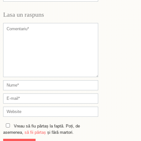
Lasa un raspuns
Vreau să fiu părtaș la faptă. Poți, de
asemenea,
să fii părtaș
și fără martori.