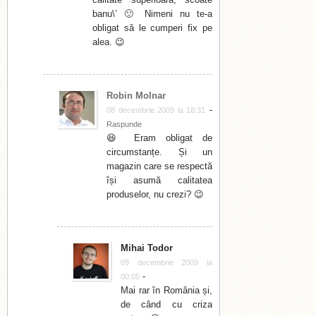
banu\’ 🙂 Nimeni nu te-a
obligat să le cumperi fix pe
alea. 😉
Robin Molnar
-
08 decembrie 2009 la 18:31
Raspunde
😆 Eram obligat de
circumstanțe. Și un
magazin care se respectă
își asumă calitatea
produselor, nu crezi? 😉
Mihai Todor
09 decembrie 2009 la
-
00:05
Mai rar în România și,
de când cu criza