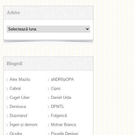
Arhive
Arhive
Blogroll
Alex Mazilu
aNDRIIpOPA
Cabral
Cipoc
Cuget Liber
Daniel Urda
Denisuca
DPMTL
Dușmanul
Fulgerică
Îngeri și demoni
Molnar Bianca
Ocsike
Pixurile Denisei