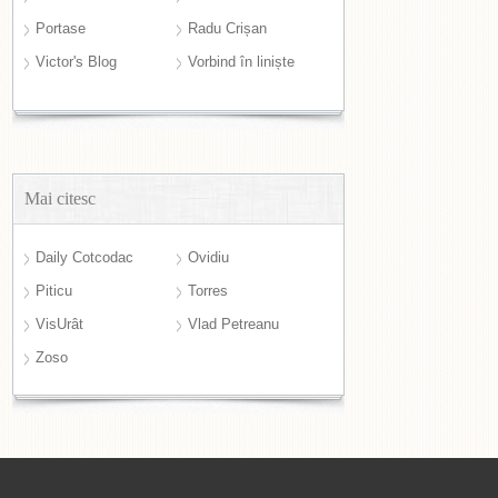
Portase
Radu Crișan
Victor's Blog
Vorbind în liniște
Mai citesc
Daily Cotcodac
Ovidiu
Piticu
Torres
VisUrât
Vlad Petreanu
Zoso