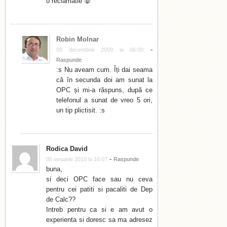
o reclamatie 👿
Robin Molnar
-
09 decembrie 2009 la 06:00
Raspunde
:s Nu aveam cum. Îți dai seama
că în secunda doi am sunat la
OPC și mi-a răspuns, după ce
telefonul a sunat de vreo 5 ori,
un tip plictisit. :s
Rodica David
-
05 ianuarie 2010 la 16:07
Raspunde
buna,
si deci OPC face sau nu ceva
pentru cei patiti si pacaliti de Dep
de Calc??
Intreb pentru ca si e am avut o
experienta si doresc sa ma adresez