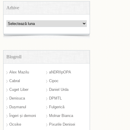
Arhive
Arhive
Blogroll
Alex Mazilu
aNDRIIpOPA
Cabral
Cipoc
Cuget Liber
Daniel Urda
Denisuca
DPMTL
Dușmanul
Fulgerică
Îngeri și demoni
Molnar Bianca
Ocsike
Pixurile Denisei