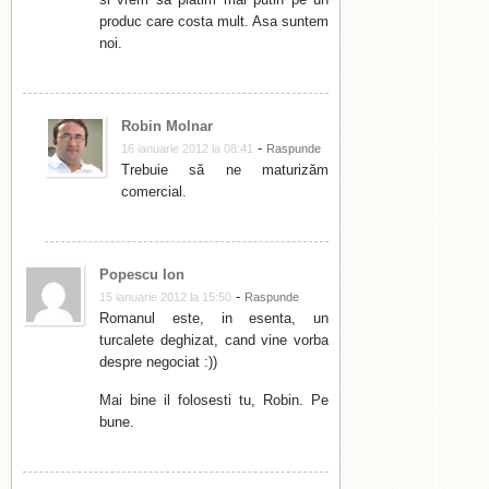
produc care costa mult. Asa suntem
noi.
Robin Molnar
-
16 ianuarie 2012 la 08:41
Raspunde
Trebuie să ne maturizăm
comercial.
Popescu Ion
-
15 ianuarie 2012 la 15:50
Raspunde
Romanul este, in esenta, un
turcalete deghizat, cand vine vorba
despre negociat :))
Mai bine il folosesti tu, Robin. Pe
bune.