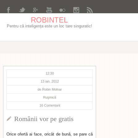
ROBINTEL
Pentru că inteligența este un loc tare singuratic!
12:30
13 ian. 2012
de
Robin Molnar
Ruşinică
16
Comentarii
Românii vor pe gratis
Orice ofertă ai face, oricât de bună, se pare că