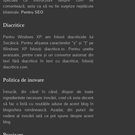
specială cu instrucțiuni despre
cum se
comentează
, asta ca să nu fie surprize neplăcute
bilaterale.
Pentru SEO
.
Diacritice
Pentru Windows XP am folosit diacriticele lui
Secărică
. Pentru afișarea caracterelor "ș" și "ț" pe
Windows XP folosiți
diacritice.ro
. Pentru unelte
avansate, printre care și un convertor automat din
text fără diacritice în text cu diacritice, folosiți
diacritice.com
.
Politica de inovare
Întrucât, din când în când, dispun de toate
ingredientele necesare inovării, cred că este decent
să fac o listă cu noutățile aduse de acest blog în
blogosfera românească. Așadar, din punct de
vedere al inovării iată ce pot spune
despre acest
blog
.
Precizare