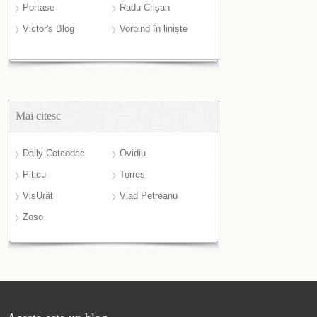
Portase
Radu Crișan
Victor's Blog
Vorbind în liniște
Mai citesc
Daily Cotcodac
Ovidiu
Piticu
Torres
VisUrât
Vlad Petreanu
Zoso