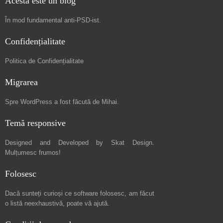
Acesta este un blog
În mod fundamental
anti-PSD-ist
.
Confidențialitate
Politica de Confidențialitate
Migrarea
Spre
WordPress a fost făcută de Mihai
.
Temă responsive
Designed and Developed by
Skat Design
.
Mulțumesc frumos!
Folosesc
Dacă sunteți curioși ce software folosesc, am făcut
o listă neexhaustivă
, poate vă ajută.