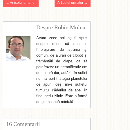
← Articolul anterior
Articolul urmator →
Despre Robin Molnar
Acum zece ani aș fi spus
despre mine că sunt o
împrejurare de straniu și
comun, de aiurări de clopot și
frământări de clape, ca să
parafrazez un semnificativ om
de cultură dar, astăzi, în suflet
nu mai port tristețea planetelor
ce apun, deși mi-e sufletul
tumultul căderilor de ape. În
fine, scriu zilnic. Este o formă
de gimnastică mintală.
16 Comentarii