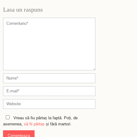
Lasa un raspuns
Vreau să fiu părtaș la faptă. Poți, de
asemenea,
să fii părtaș
și fără martori.