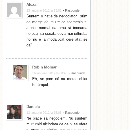
Alexa
-
13 ianuarie 2012 la 13:02
Raspunde
Suntem o natie de negociatori, stim
ca merge de multe ori tocmeala si
atunci normal ca omu si incearca
norocul sa scoata ceva mai ieftin.La
noi nu e la moda „cat cere atat se
da”
Robin Molnar
-
16 ianuarie 2012 la 08:40
Raspunde
Eh, se pare că nu merge chiar
tot timpul.
Daniela
-
13 ianuarie 2012 la 15:06
Raspunde
Ne place sa negociem. Nu suntem
multumiti niciodata de ce ni se ofera
si vrem sa platim mai putin pe un