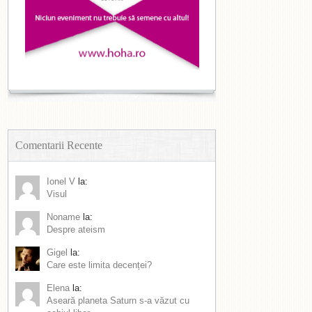
Comentarii Recente
Ionel V
la:
Visul
Noname
la:
Despre ateism
Gigel
la:
Care este limita decenței?
Elena
la:
Aseară planeta Saturn s-a văzut cu