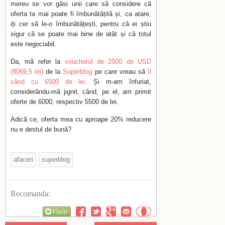
mereu se vor găsi unii care să considere că
oferta ta mai poate fi îmbunătățită și, ca atare,
iți cer să le-o îmbunătățești, pentru că ei știu
sigur că se poate mai bine de atât și că totul
este negociabil.
Da, mă refer la
voucherul de 2500 de USD
(8069,5 lei)
de la
Superblog
pe care vreau să
îl
vând cu 6500 de lei
. Și m-am înfuriat,
considerându-mă jignit, când, pe el, am primit
oferte de 6000, respectiv 5500 de lei.
Adică ce, oferta mea cu aproape 20% reducere
nu e destul de bună?
afaceri
superblog
Recomanda:
Flattr