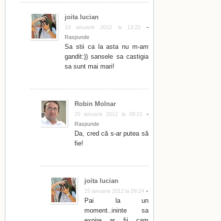
joita lucian
-
19 ianuarie 2012 la 13:22
Raspunde
Sa stii ca la asta nu m-am
gandit:)) sansele sa castigia
sa sunt mai mari!
Robin Molnar
-
25 ianuarie 2012 la 08:21
Raspunde
Da, cred că s-ar putea să
fie!
joita lucian
-
25 ianuarie 2012 la 09:24
Pai la un
moment..ininte sa
expire ar fii cam