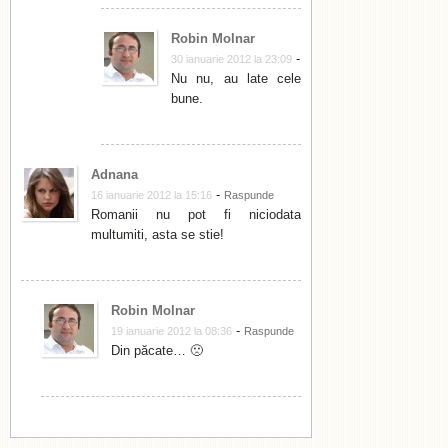
Robin Molnar
-
30 ianuarie 2012 la 23:09
Nu nu, au late cele
bune.
Adnana
-
16 ianuarie 2012 la 15:16
Raspunde
Romanii nu pot fi niciodata
multumiti, asta se stie!
Robin Molnar
-
19 ianuarie 2012 la 08:36
Raspunde
Din păcate… 🙁