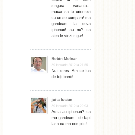
singura varianta…
macar sa te orientezi
cu ce se cumpara! ma
gandeam la ceva
iphonuri! au nu? ca
alea le vinzi sigur!
Robin Molnar
-
30 ianuarie 2012 la 21:55
Nu-i stres. Am ce lua
de toți banii!
joita lucian
-
30 ianuarie 2012 la 22:03
Astia au iphonuri?..ca
ma gandeam ..de fapt
lasa ca ma complic!