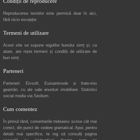
Condiții de reproducere
Reproducerea textelor este permisă doar în
aici
,
fără nicio excepție.
Termeni de utilizare
Acest site se supune regulilor bunului simț și, ca
atare, are niște
termeni și condiții de utilizare
de
bun simț.
Parteneri
Parteneri:
Elvsoft
,
Euroanimode
și frate-mio
geamăn, cu ale sale
anunturi imobiliare
. Statistici
social media via
Seolium
.
Cum comentez
În primul rând, comentariile trebuiesc scrise cât mai
corect, din punct de vedere gramatical. Apoi, pentru
detalii mai specifice, te rog să consulți pagina