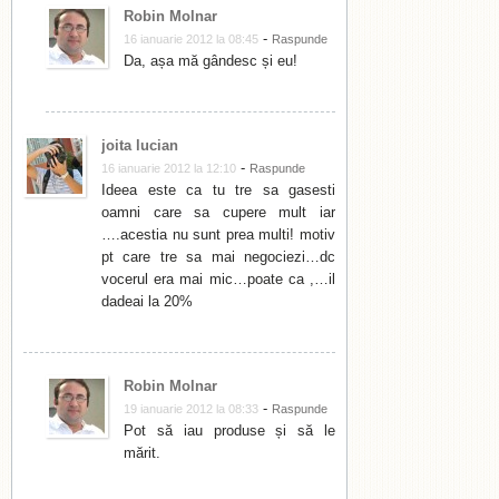
Robin Molnar
-
16 ianuarie 2012 la 08:45
Raspunde
Da, așa mă gândesc și eu!
joita lucian
-
16 ianuarie 2012 la 12:10
Raspunde
Ideea este ca tu tre sa gasesti
oamni care sa cupere mult iar
….acestia nu sunt prea multi! motiv
pt care tre sa mai negociezi…dc
vocerul era mai mic…poate ca ,…il
dadeai la 20%
Robin Molnar
-
19 ianuarie 2012 la 08:33
Raspunde
Pot să iau produse și să le
mărit.