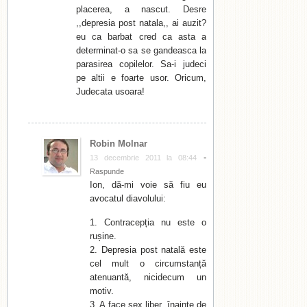
placerea, a nascut. Desre
,,depresia post natala,, ai auzit?
eu ca barbat cred ca asta a
determinat-o sa se gandeasca la
parasirea copilelor. Sa-i judeci
pe altii e foarte usor. Oricum,
Judecata usoara!
Robin Molnar
-
13 decembrie 2011 la 08:44
Raspunde
Ion, dă-mi voie să fiu eu
avocatul diavolului:
1. Contracepția nu este o
rușine.
2. Depresia post natală este
cel mult o circumstanță
atenuantă, nicidecum un
motiv.
3. A face sex liber, înainte de