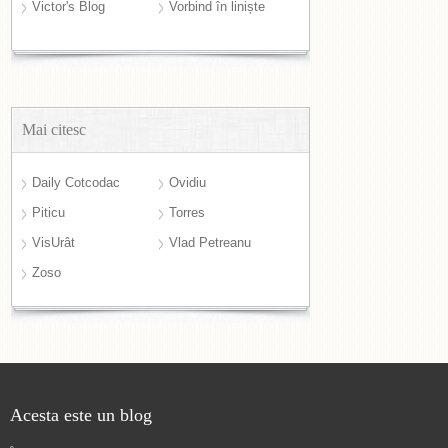
Victor's Blog
Vorbind în liniște
Mai citesc
Daily Cotcodac
Ovidiu
Piticu
Torres
VisUrât
Vlad Petreanu
Zoso
Acesta este un blog