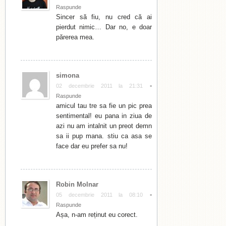
Raspunde
Sincer să fiu, nu cred că ai
pierdut nimic… Dar no, e doar
părerea mea.
simona
-
02 decembrie 2011 la 21:31
Raspunde
amicul tau tre sa fie un pic prea
sentimental! eu pana in ziua de
azi nu am intalnit un preot demn
sa ii pup mana. stiu ca asa se
face dar eu prefer sa nu!
Robin Molnar
-
05 decembrie 2011 la 08:10
Raspunde
Așa, n-am reținut eu corect.