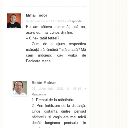
Mihai Todor
-
02 decembrie 2011 la 18:49
Raspunde
Eu am câteva curiozități, că no,
așa-s eu, mai curios din fire:
– Cine-i tatăl fetiței?
– Cum de a ajuns respectiva
măicuță să rămână însărcinată? Mă
cam îndoiesc că-i vorba de
Fecioara Maria…
Robin Molnar
-
05 decembrie 2011 la 08:14
Raspunde
1. Preotul de la mănăstire.
2. Prin fertilizare de la distanță.
Unde distanța dintre penisul
părintelui și vagin era mai mică
decât lungimea penisului în