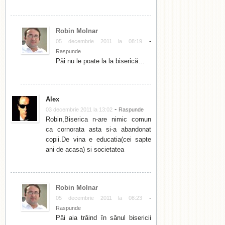
Robin Molnar
-
05 decembrie 2011 la 08:19
Raspunde
Păi nu le poate la la biserică…
Alex
-
03 decembrie 2011 la 13:02
Raspunde
Robin,Biserica n-are nimic comun
ca cornorata asta si-a abandonat
copii.De vina e educatia(cei sapte
ani de acasa) si societatea
Robin Molnar
-
05 decembrie 2011 la 08:23
Raspunde
Păi aia trăind în sânul bisericii