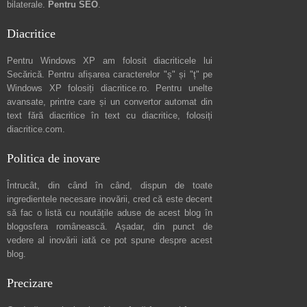
bilaterale.
Pentru SEO
.
Diacritice
Pentru Windows XP am folosit diacriticele lui
Secărică
. Pentru afișarea caracterelor "ș" și "ț" pe
Windows XP folosiți
diacritice.ro
. Pentru unelte
avansate, printre care și un convertor automat din
text fără diacritice în text cu diacritice, folosiți
diacritice.com
.
Politica de inovare
Întrucât, din când în când, dispun de toate
ingredientele necesare inovării, cred că este decent
să fac o listă cu noutățile aduse de acest blog în
blogosfera românească. Așadar, din punct de
vedere al inovării iată ce pot spune
despre acest
blog
.
Precizare