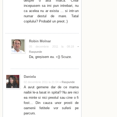
despre o alta maica. Chiar
incepusem sa imi pun intrebari, nu
ca acelea nu ar exista … si intr-un
numar destul de mare. Tatal
copilului? Probabil un preot.:)
Robin Molnar
-
05 decembrie 2011 la 08:18
Raspunde
Da, greșisem eu. =)) Scuze.
Daniela
-
02 decembrie 2011 la 21:04
Raspunde
A avut gemene dar de ce mama
naibii le-a lasat in spital? Nu are nici
ea minte si nici preotul sau cine o fi
fost… Din cauza unor prosti de
oamenii fetitele vor suferii pe
parcurs.