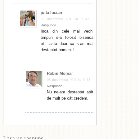
joita lucian
-
05 decembrie 2011 la 09:47
Raspunde
Inca din cele mai vechi
timpuri s-a folosit biserica
pt….asta doar ca s-au mai
desteptat oamenii!
Robin Molnar
-
06 decembrie 2011 la 11:13
Raspunde
Nu ne-am deșteptat atât
de mult pe cât credem.
Lasa un raspuns