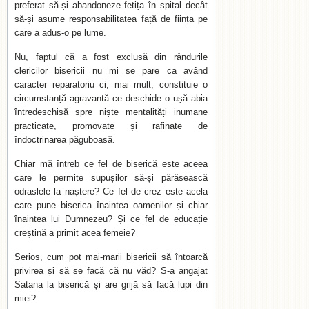
preferat să-și abandoneze fetița în spital decât
să-și asume responsabilitatea față de ființa pe
care a adus-o pe lume.
Nu, faptul că a fost exclusă din rândurile
clericilor bisericii nu mi se pare ca având
caracter reparatoriu ci, mai mult, constituie o
circumstanță agravantă ce deschide o ușă abia
întredeschisă spre niște mentalități inumane
practicate, promovate și rafinate de
îndoctrinarea păguboasă.
Chiar mă întreb ce fel de biserică este aceea
care le permite supușilor să-și părăsească
odraslele la naștere? Ce fel de crez este acela
care pune biserica înaintea oamenilor și chiar
înaintea lui Dumnezeu? Și ce fel de educație
creștină a primit acea femeie?
Serios, cum pot mai-marii bisericii să întoarcă
privirea și să se facă că nu văd? S-a angajat
Satana la biserică și are grijă să facă lupi din
miei?