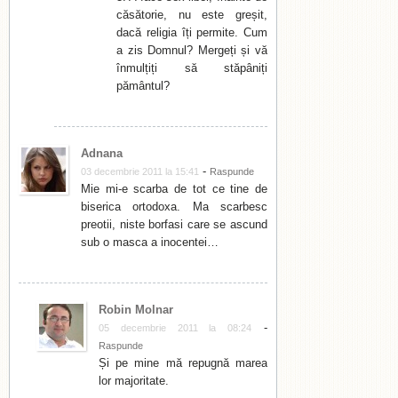
căsătorie, nu este greșit,
dacă religia îți permite. Cum
a zis Domnul? Mergeți și vă
înmulțiți să stăpâniți
pământul?
Adnana
-
03 decembrie 2011 la 15:41
Raspunde
Mie mi-e scarba de tot ce tine de
biserica ortodoxa. Ma scarbesc
preotii, niste borfasi care se ascund
sub o masca a inocentei…
Robin Molnar
-
05 decembrie 2011 la 08:24
Raspunde
Și pe mine mă repugnă marea
lor majoritate.