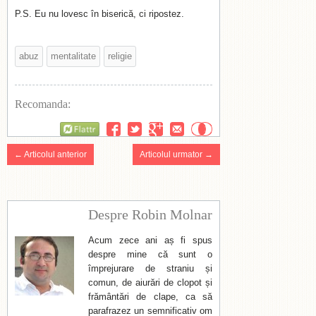
P.S. Eu nu lovesc în biserică, ci ripostez.
abuz
mentalitate
religie
Recomanda:
Flattr
← Articolul anterior
Articolul urmator →
Despre Robin Molnar
Acum zece ani aș fi spus
despre mine că sunt o
împrejurare de straniu și
comun, de aiurări de clopot și
frământări de clape, ca să
parafrazez un semnificativ om