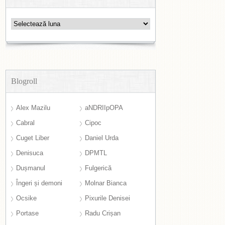
Arhive
Blogroll
Alex Mazilu
aNDRIIpOPA
Cabral
Cipoc
Cuget Liber
Daniel Urda
Denisuca
DPMTL
Dușmanul
Fulgerică
Îngeri și demoni
Molnar Bianca
Ocsike
Pixurile Denisei
Portase
Radu Crișan