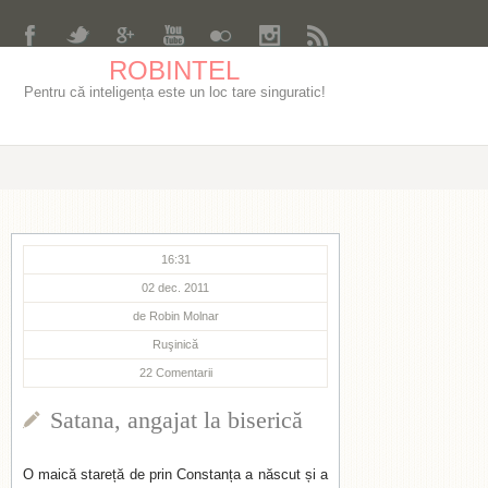
ROBINTEL
Pentru că inteligența este un loc tare singuratic!
16:31
02 dec. 2011
de
Robin Molnar
Ruşinică
22
Comentarii
Satana, angajat la biserică
O maică stareță de prin Constanța a născut și a