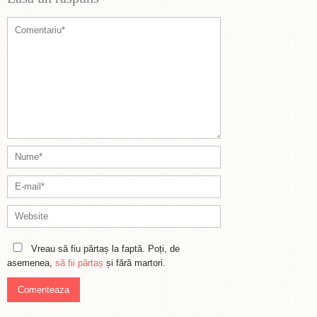
Vreau să fiu părtaș la faptă. Poți, de
asemenea,
să fii părtaș
și fără martori.