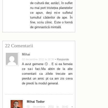
de cultură dar, astăzi, în suflet
nu mai port tristețea planetelor
ce apun, deși mi-e sufletul
tumultul căderilor de ape. În
fine, scriu zilnic. Este o formă
de gimnastică mintală.
22 Comentarii
Mihai
-
02 decembrie 2011 la 16:36
Raspunde
A avut gemene 🙂 . E si ea femeie
ce sa-i faci.Ma abtin de la alte
comentarii ca zilele trecute am
pierdut un amic pt ca am zis ceva
de preoti la modul general.
Mihai Todor
-
02 decembrie 2011 la 18:42