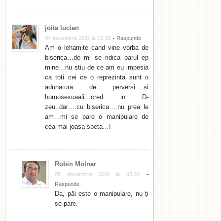
joita lucian
-
04 decembrie 2011 la 10:38
Raspunde
Am o lehamite cand vine vorba de
biserica…de mi se ridica parul ep
mine…nu stiu de ce am eu impesia
ca toti cei ce o reprezinta sunt o
adunatura de perversi….si
homosexuaali…cred in D-
zeu..dar….cu biserica….nu prea le
am…mi se pare o manipulare de
cea mai joasa speta…!
Robin Molnar
-
05 decembrie 2011 la 08:30
Raspunde
Da, păi este o manipulare, nu ți
se pare.