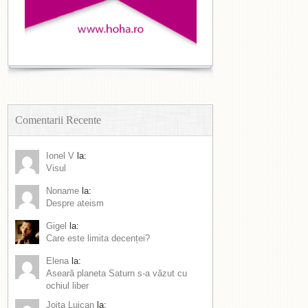
Comentarii Recente
Ionel V
la:
Visul
Noname
la:
Despre ateism
Gigel
la:
Care este limita decenței?
Elena
la:
Aseară planeta Saturn s-a văzut cu
ochiul liber
Joita Luican
la: