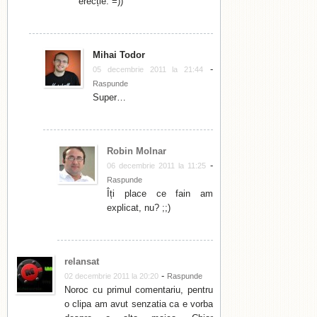
erecție. =))
Mihai Todor
-
05 decembrie 2011 la 21:44
Raspunde
Super…
Robin Molnar
-
06 decembrie 2011 la 11:25
Raspunde
Îți place ce fain am
explicat, nu? ;;)
relansat
-
02 decembrie 2011 la 20:20
Raspunde
Noroc cu primul comentariu, pentru
o clipa am avut senzatia ca e vorba