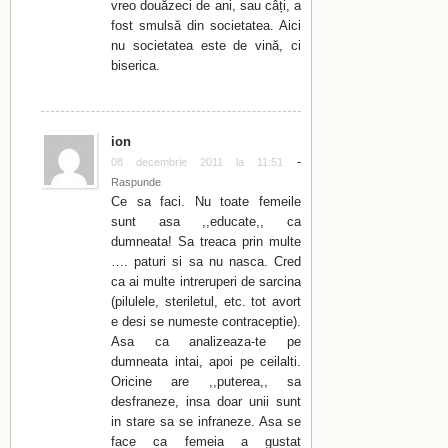
vreo douăzeci de ani, sau câți, a
fost smulsă din societatea. Aici
nu societatea este de vină, ci
biserica.
ion
-
08 decembrie 2011 la 11:51
Raspunde
Ce sa faci. Nu toate femeile
sunt asa ,,educate,, ca
dumneata! Sa treaca prin multe
…. paturi si sa nu nasca. Cred
ca ai multe intreruperi de sarcina
(pilulele, steriletul, etc. tot avort
e desi se numeste contraceptie).
Asa ca analizeaza-te pe
dumneata intai, apoi pe ceilalti.
Oricine are ,,puterea,, sa
desfraneze, insa doar unii sunt
in stare sa se infraneze. Asa se
face ca femeia a gustat