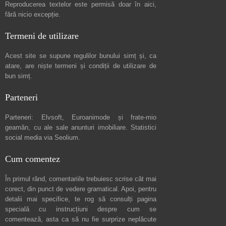
Reproducerea textelor este permisă doar în
aici
,
fără nicio excepție.
Termeni de utilizare
Acest site se supune regulilor bunului simț și, ca
atare, are niște
termeni și condiții de utilizare
de
bun simț.
Parteneri
Parteneri:
Elvsoft
,
Euroanimode
și frate-mio
geamăn, cu ale sale
anunturi imobiliare
. Statistici
social media via
Seolium
.
Cum comentez
În primul rând, comentariile trebuiesc scrise cât mai
corect, din punct de vedere gramatical. Apoi, pentru
detalii mai specifice, te rog să consulți pagina
specială cu instrucțiuni despre
cum se
comentează
, asta ca să nu fie surprize neplăcute