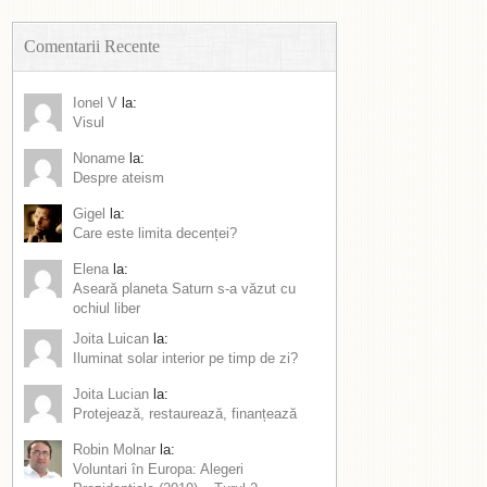
Comentarii Recente
Ionel V
la:
Visul
Noname
la:
Despre ateism
Gigel
la:
Care este limita decenței?
Elena
la:
Aseară planeta Saturn s-a văzut cu
ochiul liber
Joita Luican
la:
Iluminat solar interior pe timp de zi?
Joita Lucian
la:
Protejează, restaurează, finanțează
Robin Molnar
la:
Voluntari în Europa: Alegeri