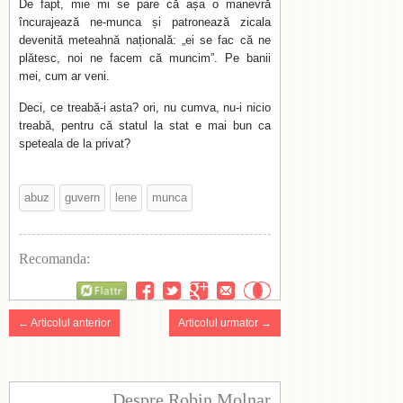
De fapt, mie mi se pare că așa o manevră
încurajează ne-munca și patronează zicala
devenită meteahnă națională: „ei se fac că ne
plătesc, noi ne facem că muncim”. Pe banii
mei, cum ar veni.
Deci, ce treabă-i asta? ori, nu cumva, nu-i nicio
treabă, pentru că statul la stat e mai bun ca
speteala de la privat?
abuz
guvern
lene
munca
Recomanda:
Flattr
← Articolul anterior
Articolul urmator →
Despre Robin Molnar