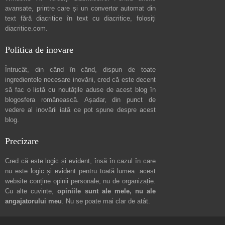
avansate, printre care și un convertor automat din
text fără diacritice în text cu diacritice, folosiți
diacritice.com
.
Politica de inovare
Întrucât, din când în când, dispun de toate
ingredientele necesare inovării, cred că este decent
să fac o listă cu noutățile aduse de acest blog în
blogosfera românească. Așadar, din punct de
vedere al inovării iată ce pot spune
despre acest
blog
.
Precizare
Cred că este logic și evident, însă în cazul în care
nu este logic și evident pentru toată lumea: acest
website conține opinii personale, nu de organizație.
Cu alte cuvinte,
opiniile sunt ale mele, nu ale
angajatorului meu
. Nu se poate mai clar de atât.