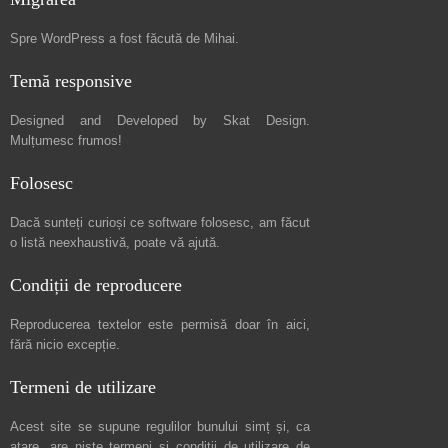
Spre
WordPress a fost făcută de Mihai
.
Temă responsive
Designed and Developed by
Skat Design
.
Mulțumesc frumos!
Folosesc
Dacă sunteți curioși ce software folosesc, am făcut
o listă neexhaustivă
, poate vă ajută.
Condiții de reproducere
Reproducerea textelor este permisă doar în
aici
,
fără nicio excepție.
Termeni de utilizare
Acest site se supune regulilor bunului simț și, ca
atare, are niște
termeni și condiții de utilizare
de