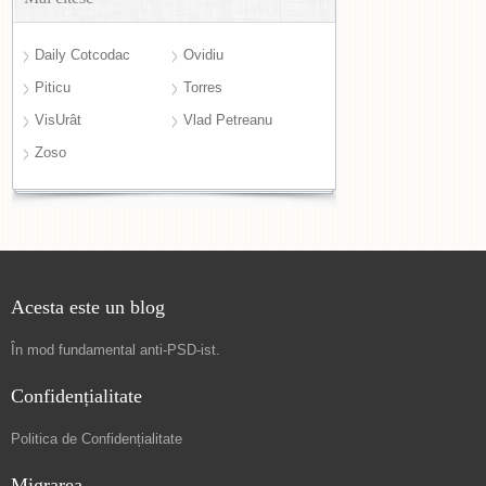
Daily Cotcodac
Ovidiu
Piticu
Torres
VisUrât
Vlad Petreanu
Zoso
Acesta este un blog
În mod fundamental
anti-PSD-ist
.
Confidențialitate
Politica de Confidențialitate
Migrarea