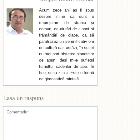
Acum zece ani aș fi spus
despre mine că sunt o
împrejurare de straniu și
comun, de aiurări de clopot și
frământări de clape, ca să
parafrazez un semnificativ om
de cultură dar, astăzi, în suflet
nu mai port tristețea planetelor
ce apun, deși mi-e sufletul
tumultul căderilor de ape. În
fine, scriu zilnic. Este o formă
de gimnastică mintală.
Lasa un raspuns