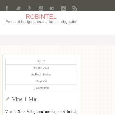
ROBINTEL
Pentru că inteligența este un loc tare singuratic!
20:37
14 apr. 2013
de
Robin Molnar
Ruşinică
0
Comentarii
Vine 1 Mai
Vine întâi de Mai și anul acesta, ca niciodată,