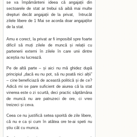
se va împământeni ideea că angajații din
sectoarele de stat ar trebui să aibă mai multe
drepturi decât angajații de la privat, întrucât
zilele libere de 1 Mai se acorda doar angajaților
de la stat.
Amu e corect, la privat ar fi imposibil spre foarte
dificil să muți zilele de muncă și relații cu
partenerii externi în zilele în care unii dintre
aceștia nu lucrează.
Pe de altă parte – și aici nu mă ghidez după
principiul „dacă eu nu pot, să nu poată nici alții”
– cine beneficiază de această politică și de ce?
Adică mi se pare suficient de aiurea că la stat
vinerea este o zi scurtă, deci practic săptămâna
de muncă nu are patruzeci de ore, ci vreo
treizeci și ceva.
Ceea ce nu justifică setea sporită de zile libere,
că nu e ca și cum în atâtea ore te-ai speti nu
știu cât cu munca.