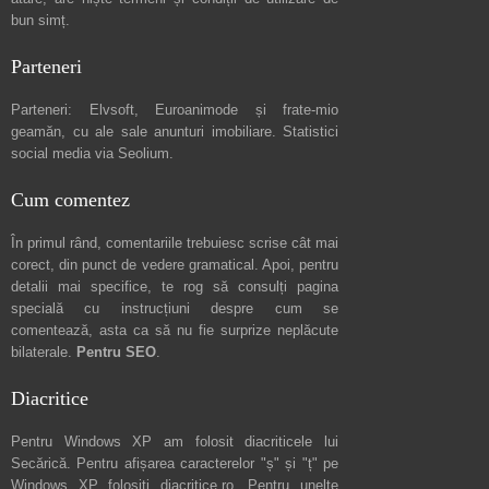
bun simț.
Parteneri
Parteneri:
Elvsoft
,
Euroanimode
și frate-mio
geamăn, cu ale sale
anunturi imobiliare
. Statistici
social media via
Seolium
.
Cum comentez
În primul rând, comentariile trebuiesc scrise cât mai
corect, din punct de vedere gramatical. Apoi, pentru
detalii mai specifice, te rog să consulți pagina
specială cu instrucțiuni despre
cum se
comentează
, asta ca să nu fie surprize neplăcute
bilaterale.
Pentru SEO
.
Diacritice
Pentru Windows XP am folosit diacriticele lui
Secărică
. Pentru afișarea caracterelor "ș" și "ț" pe
Windows XP folosiți
diacritice.ro
. Pentru unelte