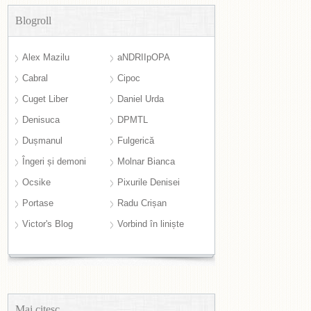
Blogroll
Alex Mazilu
aNDRIIpOPA
Cabral
Cipoc
Cuget Liber
Daniel Urda
Denisuca
DPMTL
Dușmanul
Fulgerică
Îngeri și demoni
Molnar Bianca
Ocsike
Pixurile Denisei
Portase
Radu Crișan
Victor's Blog
Vorbind în liniște
Mai citesc