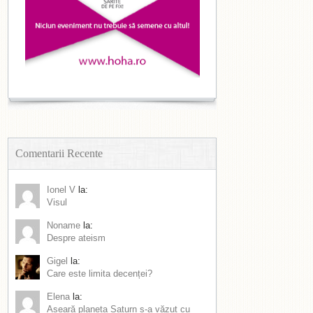
Comentarii Recente
Ionel V
la:
Visul
Noname
la:
Despre ateism
Gigel
la:
Care este limita decenței?
Elena
la:
Aseară planeta Saturn s-a văzut cu