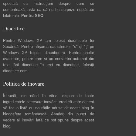
specială cu instrucțiuni despre
cum se
comentează
, asta ca să nu fie surprize neplăcute
bilaterale.
Pentru SEO
.
Diacritice
Pentru Windows XP am folosit diacriticele lui
Secărică
. Pentru afișarea caracterelor "ș" și "ț" pe
Windows XP folosiți
diacritice.ro
. Pentru unelte
avansate, printre care și un convertor automat din
text fără diacritice în text cu diacritice, folosiți
diacritice.com
.
Politica de inovare
Întrucât, din când în când, dispun de toate
ingredientele necesare inovării, cred că este decent
să fac o listă cu noutățile aduse de acest blog în
blogosfera românească. Așadar, din punct de
vedere al inovării iată ce pot spune
despre acest
blog
.