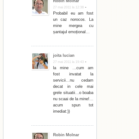
Robin Molnar
-
27 mai 2011 la 12:38
Probabil eu am fost
un caz norocos. La
mine mergea cu
șantajul emoțional…
joita lucian
-
27 mai 2011 la 19:43
la mine …cum am
fost invatat la
servicii…nu cedam
decat in cele mai
grele situatii…o boaba
nu scaai de la mine!…
acum spun tot
imediat:))
Robin Molnar