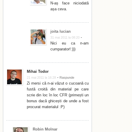
N-aș face niciodată
așa ceva.
joita lucian
-
31 mai 2011 la 08:20
Nici eu ca n-am
cumparator!:)))
Mihai Todor
-
21 mai 2011 la 16:28
Raspunde
Zi mersi că n-ai văzut o cucoană cu
fustă croită din material pe care
scrie din loc în loc CFR (primești un
bonus dacă ghicești de unde a fost
procurat materialul :P)
Robin Molnar