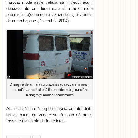
întrucât moda astre trebuia să fi trecut acum
douăzeci de ani, lucru care mi-a trezit niște
puternice (re)sentimente vizavi de niște vremuri
de curând apuse (Decembrie 2004).
O mașină de armată cu draperii sau covoare în geam,
o modă care trebuia să fi trecut de mult și care îmi
trezește puternice resentimente
Asta ca să nu mă leg de mașina armatei dintr-
un alt punct de vedere și să spun că nu-mi
trezește niciun pic de încredere…