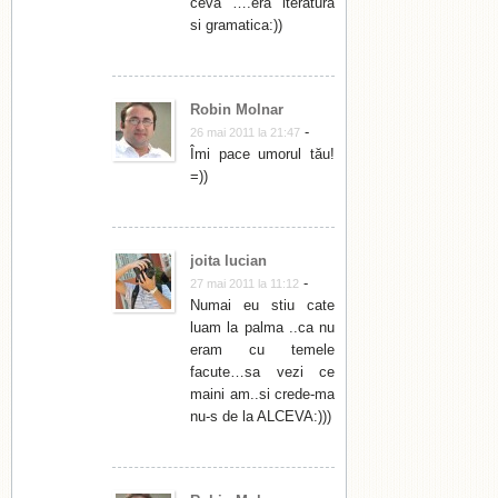
ceva ….era lteratura
si gramatica:))
Robin Molnar
-
26 mai 2011 la 21:47
Îmi pace umorul tău!
=))
joita lucian
-
27 mai 2011 la 11:12
Numai eu stiu cate
luam la palma ..ca nu
eram cu temele
facute…sa vezi ce
maini am..si crede-ma
nu-s de la ALCEVA:)))