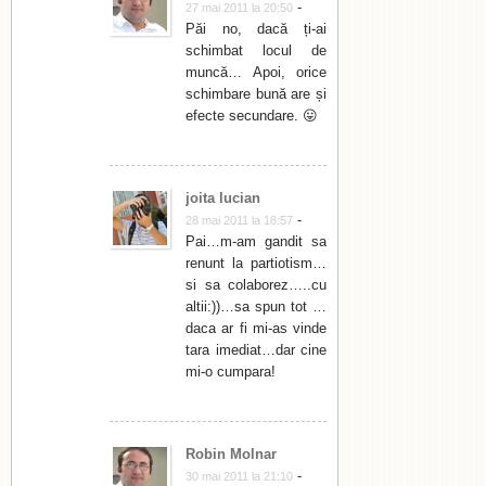
-
27 mai 2011 la 20:50
Păi no, dacă ți-ai
schimbat locul de
muncă… Apoi, orice
schimbare bună are și
efecte secundare. 😛
joita lucian
-
28 mai 2011 la 18:57
Pai…m-am gandit sa
renunt la partiotism…
si sa colaborez…..cu
altii:))…sa spun tot …
daca ar fi mi-as vinde
tara imediat…dar cine
mi-o cumpara!
Robin Molnar
-
30 mai 2011 la 21:10