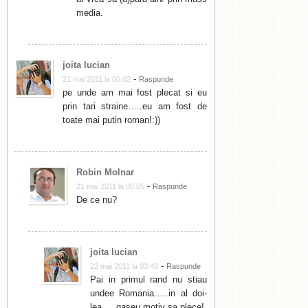
media.
joita lucian
-
21 mai 2011 la 00:02
Raspunde
pe unde am mai fost plecat si eu
prin tari straine…..eu am fost de
toate mai putin roman!:))
Robin Molnar
-
21 mai 2011 la 00:05
Raspunde
De ce nu?
joita lucian
-
22 mai 2011 la 03:40
Raspunde
Pai in primul rand nu stiau
undee Romania…..in al doi-
lea…..gaseu motiv sa plece!