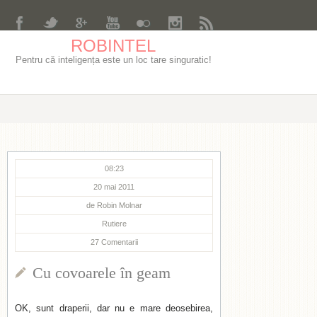
ROBINTEL
Pentru că inteligența este un loc tare singuratic!
08:23
20 mai 2011
de
Robin Molnar
Rutiere
27
Comentarii
Cu covoarele în geam
OK, sunt draperii, dar nu e mare deosebirea,