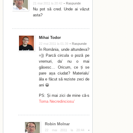
-
21 mai 2011 la 20:42
Raspunde
Nu pot să cred. Unde ai văzut
asta?
Mihai Todor
-
22 mai 2011 la 01:39
Raspunde
În România, unde altundeva?
=)) Parcă circula o poză pe
vremuri, da’ nu o mai
găsesc… Oricum, ce ți se
pare așa ciudat? Materialu’
ăla e făcut să reziste zeci de
ani 😀
PS: Și mai zici de mine că-s
Toma Necredinciosu’
Robin Molnar
-
22 mai 2011 la 20:44