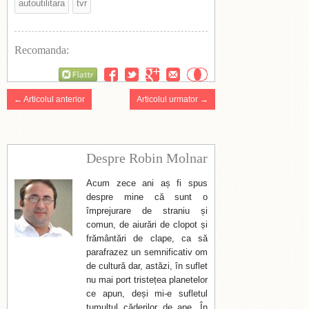
autoutilitara
tvr
Recomanda:
Flattr
← Articolul anterior
Articolul urmator →
Despre Robin Molnar
Acum zece ani aș fi spus
despre mine că sunt o
împrejurare de straniu și
comun, de aiurări de clopot și
frământări de clape, ca să
parafrazez un semnificativ om
de cultură dar, astăzi, în suflet
nu mai port tristețea planetelor
ce apun, deși mi-e sufletul
tumultul căderilor de ape. În