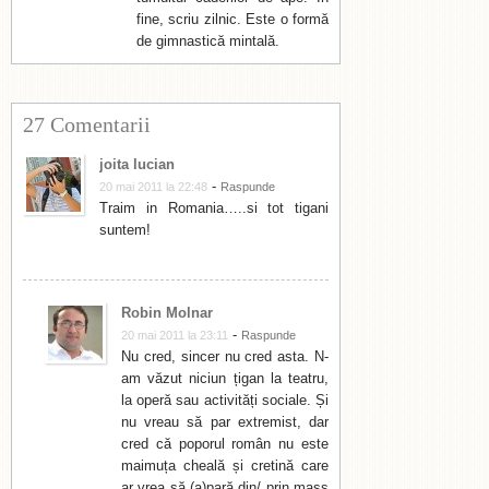
fine, scriu zilnic. Este o formă
de gimnastică mintală.
27 Comentarii
joita lucian
-
20 mai 2011 la 22:48
Raspunde
Traim in Romania…..si tot tigani
suntem!
Robin Molnar
-
20 mai 2011 la 23:11
Raspunde
Nu cred, sincer nu cred asta. N-
am văzut niciun țigan la teatru,
la operă sau activități sociale. Și
nu vreau să par extremist, dar
cred că poporul român nu este
maimuța cheală și cretină care
ar vrea să (a)pară din/ prin mass