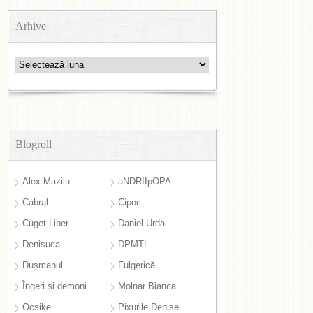
Arhive
Arhive
Blogroll
Alex Mazilu
aNDRIIpOPA
Cabral
Cipoc
Cuget Liber
Daniel Urda
Denisuca
DPMTL
Dușmanul
Fulgerică
Îngeri și demoni
Molnar Bianca
Ocsike
Pixurile Denisei