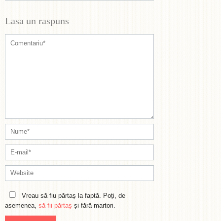
Lasa un raspuns
Vreau să fiu părtaș la faptă. Poți, de
asemenea,
să fii părtaș
și fără martori.