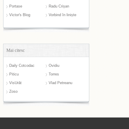
Portase
Radu Crișan
Victor's Blog
Vorbind în liniște
Mai citesc
Daily Cotcodac
Ovidiu
Piticu
Torres
VisUrât
Vlad Petreanu
Zoso