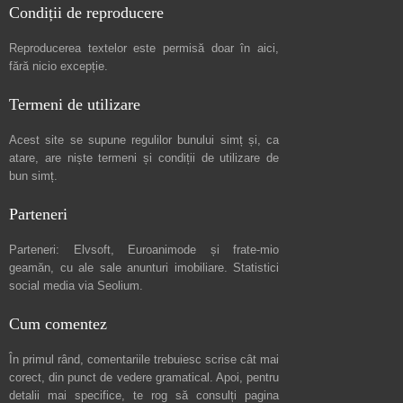
Condiții de reproducere
Reproducerea textelor este permisă doar în
aici
,
fără nicio excepție.
Termeni de utilizare
Acest site se supune regulilor bunului simț și, ca
atare, are niște
termeni și condiții de utilizare
de
bun simț.
Parteneri
Parteneri:
Elvsoft
,
Euroanimode
și frate-mio
geamăn, cu ale sale
anunturi imobiliare
. Statistici
social media via
Seolium
.
Cum comentez
În primul rând, comentariile trebuiesc scrise cât mai
corect, din punct de vedere gramatical. Apoi, pentru
detalii mai specifice, te rog să consulți pagina