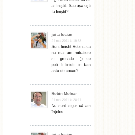
ai liniștit. Sau așa ești
tu liniștit?
joita lucian
-
24 mai 2011 la 19:33
Sunt linistit Robin…ca
nu mai am mitraliere
si grenade….:))…ce
poti fi linistit in tara
asta de cacao?!
Robin Molnar
-
24 mai 2011 la 20:17
Nu sunt sigur că am
înțeles…
joita lucian