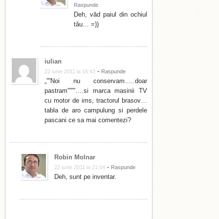
Raspunde
Deh, văd paiul din ochiul
tău… =))
iulian
-
22 iunie 2011 la 16:43
Raspunde
„””Noi nu conservam…..doar
pastram””””….si marca masinii TV
cu motor de ims, tractorul brasov…
tabla de aro campulung si perdele
pascani ce sa mai comentezi?
Robin Molnar
-
22 iunie 2011 la 21:04
Raspunde
Deh, sunt pe inventar.