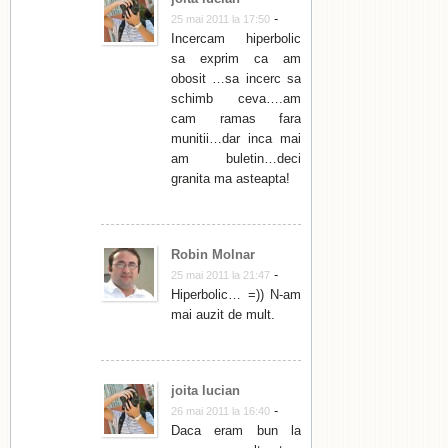
-
25 mai 2011 la 17:50
Incercam hiperbolic
sa exprim ca am
obosit …sa incerc sa
schimb ceva….am
cam ramas fara
munitii…dar inca mai
am buletin…deci
granita ma asteapta!
Robin Molnar
-
25 mai 2011 la 21:47
Hiperbolic… =)) N-am
mai auzit de mult.
joita lucian
-
26 mai 2011 la 16:40
Daca eram bun la