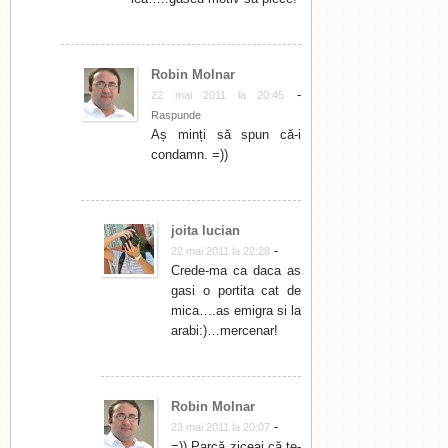
Robin Molnar
-
22 mai 2011 la 20:45
Raspunde
Aș minți să spun că-i
condamn. =))
joita lucian
-
22 mai 2011 la 22:28
Crede-ma ca daca as
gasi o portita cat de
mica….as emigra si la
arabi:)…mercenar!
Robin Molnar
-
23 mai 2011 la 20:07
=)) Parcă ziceai că te-