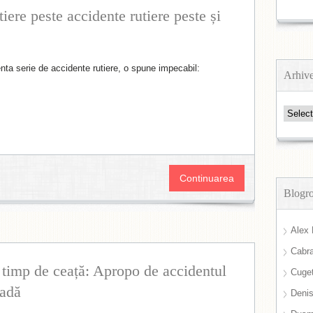
iere peste accidente rutiere peste și
enta serie de accidente rutiere, o spune impecabil:
Arhiv
Arhive
Continuarea
Blogro
Alex 
Cabra
timp de ceață: Apropo de accidentul
Cuget
radă
Deni