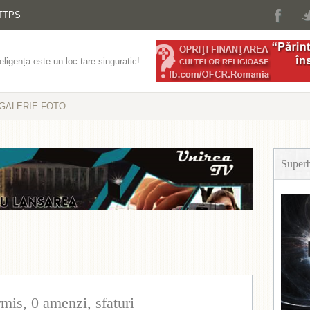
TTPS
eligența este un loc tare singuratic!
GALERIE FOTO
Super
mis, 0 amenzi, sfaturi