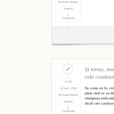
de
Robin Molnar
Rutiere
0
Comentarii
Și totuși, m
cele condus
07:30
Nu vreau să fiu cin
22 mart. 2018
până când se va de
de
Robin Molnar
inteligența artific
Rutiere
decât cele conduse
6
Comentarii