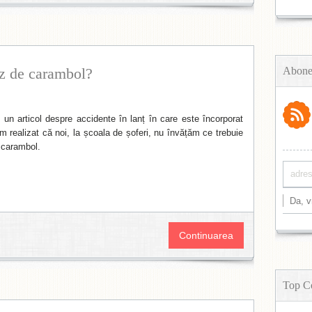
az de carambol?
Abone
un articol despre accidente în lanț în care este încorporat
m realizat că noi, la școala de șoferi, nu învățăm ce trebuie
 carambol.
Continuarea
Top C