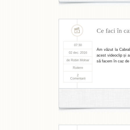
Ce faci în c
07:30
Am văzut la Cabral 
02 dec. 2016
acest videoclip și a
de
Robin Molnar
să facem în caz de
Rutiere
2
Comentarii