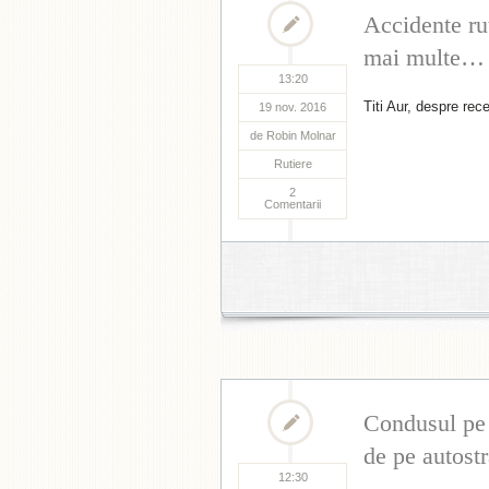
Accidente rut
mai multe…
13:20
Titi Aur, despre rec
19 nov. 2016
de
Robin Molnar
Rutiere
2
Comentarii
Condusul pe 
de pe autost
12:30