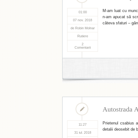
M-am luat cu munca,
01:00
n-am apucat să scr
07 nov. 2018
câteva sfaturi – gâ
de
Robin Molnar
Rutiere
2
Comentarii
Autostrada A
Prietenul csabius a
11:27
detalii deosebit de 
31 iul. 2018