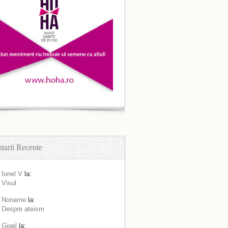
arii Recente
Ionel V
la:
Visul
Noname
la:
Despre ateism
Gigel
la: