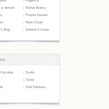
anul
Fulgerică
i și demoni
Molnar Bianca
ke
Pixurile Denisei
ase
Radu Crișan
r's Blog
Vorbind în liniște
tesc
 Cotcodac
Ovidiu
u
Torres
ât
Vlad Petreanu