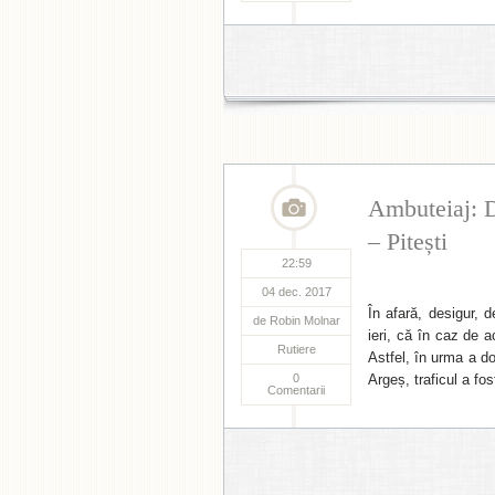
Ambuteiaj: D
– Pitești
22:59
04 dec. 2017
În afară, desigur, 
de
Robin Molnar
ieri, că în caz de 
Rutiere
Astfel, în urma a d
0
Argeș, traficul a fos
Comentarii