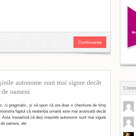
Continuarea
așinile autonome sunt mai sigure decât
Coment
e de oameni
ic, ci pragmatic, și să spun că era doar o chestiune de timp
monstra faptul că neatenția umană este mai avansată decât
ială. Asta înseamnă că deși mașinile autonome sunt mai sigure
 de oameni, ele