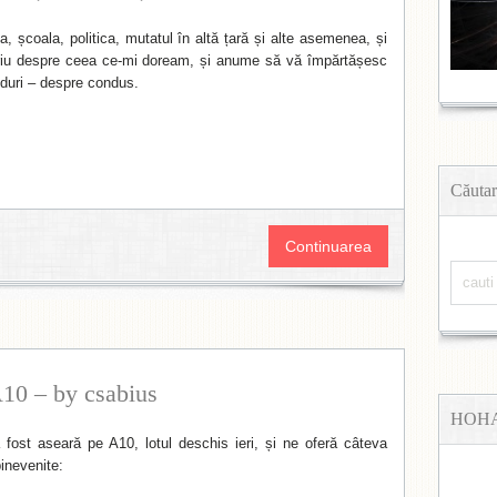
 școala, politica, mutatul în altă țară și alte asemenea, și
iu despre ceea ce-mi doream, și anume să vă împărtășesc
nduri – despre condus.
Căutar
Continuarea
10 – by csabius
HOH
 fost aseară pe A10, lotul deschis ieri, și ne oferă câteva
binevenite: