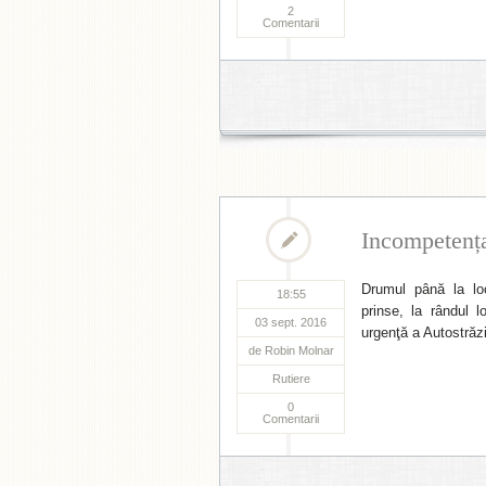
2
Comentarii
Incompetența 
Drumul până la loc
18:55
prinse, la rândul 
03 sept. 2016
urgenţă a Autostrăzi
de
Robin Molnar
Rutiere
0
Comentarii