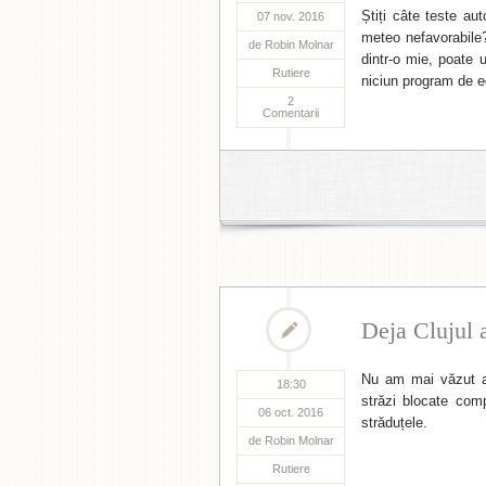
Știți câte teste au
07 nov. 2016
meteo nefavorabile?
de
Robin Molnar
dintr-o mie, poate 
Rutiere
niciun program de e
2
Comentarii
Deja Clujul 
Nu am mai văzut a
18:30
străzi blocate comp
06 oct. 2016
străduțele.
de
Robin Molnar
Rutiere