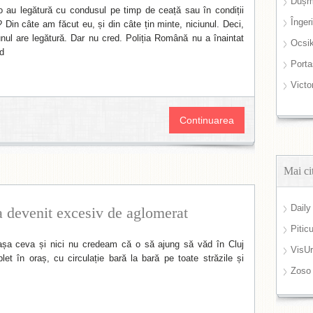
Dușm
to au legătură cu condusul pe timp de ceață sau în condiții
Înger
 Din câte am făcut eu, și din câte țin minte, niciunul. Deci,
unul are legătură. Dar nu cred. Poliția Română nu a înaintat
Ocsi
d
Port
Victo
Continuarea
Mai ci
Daily
a devenit excesiv de aglomerat
Pitic
șa ceva și nici nu credeam că o să ajung să văd în Cluj
VisUr
let în oraș, cu circulație bară la bară pe toate străzile și
Zoso