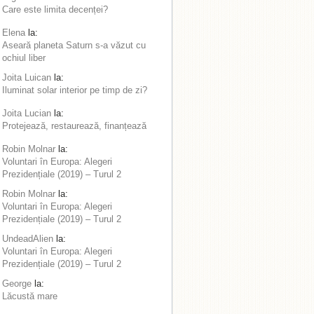
Care este limita decenței?
Elena
la:
Aseară planeta Saturn s-a văzut cu
ochiul liber
Joita Luican
la:
Iluminat solar interior pe timp de zi?
Joita Lucian
la:
Protejează, restaurează, finanțează
Robin Molnar
la:
Voluntari în Europa: Alegeri
Prezidențiale (2019) – Turul 2
Robin Molnar
la:
Voluntari în Europa: Alegeri
Prezidențiale (2019) – Turul 2
UndeadAlien
la:
Voluntari în Europa: Alegeri
Prezidențiale (2019) – Turul 2
George
la:
Lăcustă mare