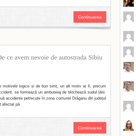
Continuarea
e ce avem nevoie de autostrada Sibiu
de motivele logice și de bun simț, un alt motiv ar fi, precum
accident, se formează un ambuteiaj de blochează sudul țării.
ouă accidente petrecute în zona comunei Drăganu din județul
t afectat pâ
Continuarea