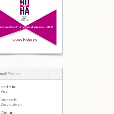
arii Recente
Ionel V
la:
Visul
Noname
la:
Despre ateism
Gigel
la: