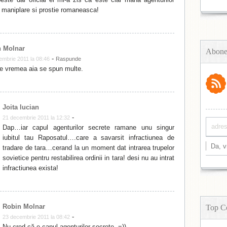
maniplare si prostie romaneasca!
 Molnar
Abone
-
embrie 2011 la 08:46
Raspunde
e vremea aia se spun multe.
Joita lucian
-
21 decembrie 2011 la 12:32
Dap…iar capul agenturilor secrete ramane unu singur
iubitul tau Raposatul….care a savarsit infractiunea de
tradare de tara…cerand la un moment dat intrarea trupelor
sovietice pentru restabilirea ordinii in tara! desi nu au intrat
infractiunea exista!
Robin Molnar
Top C
-
23 decembrie 2011 la 08:42
Nu cred că e capul agenturilor secrete. =))