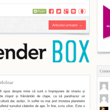
Flattr
Articolul urmator →
Coment
Molnar
i spus despre mine că sunt o împrejurare de straniu și
de clopot și frământări de clape, ca să parafrazez un
ltură dar, astăzi, în suflet nu mai port tristețea planetelor
fletul tumultul căderilor de ape. În fine, scriu zilnic. Este o