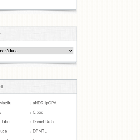
e
ll
Mazilu
aNDRIIpOPA
l
Cipoc
 Liber
Daniel Urda
suca
DPMTL