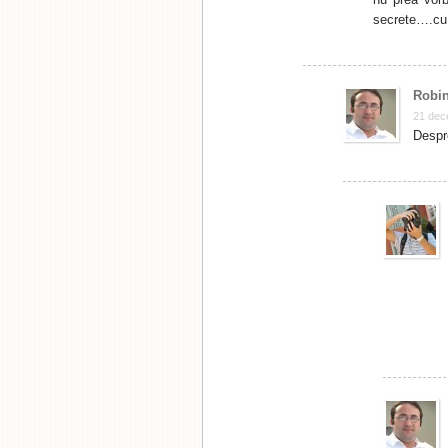
secrete….cu 
Robin
21 dec
Despr