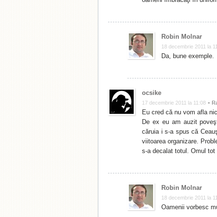
Robin Molnar
18 decembrie 2011 la 1
Da, bune exemple.
ocsike
-
17 decembrie 2011 la 11:08
R
Eu cred că nu vom afla nic
De ex eu am auzit poveşt
căruia i s-a spus că Ceauş
viitoarea organizare. Probl
s-a decalat totul. Omul tot
Robin Molnar
18 decembrie 2011 la 1
Oamenii vorbesc mu