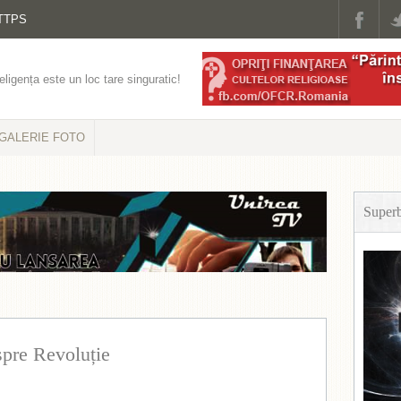
TTPS
eligența este un loc tare singuratic!
GALERIE FOTO
Super
pre Revoluție