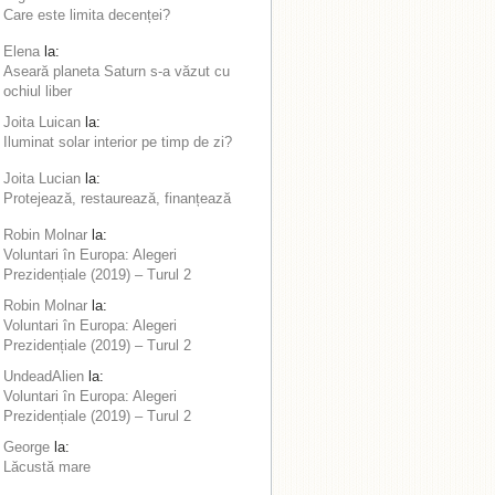
Care este limita decenței?
Elena
la:
Aseară planeta Saturn s-a văzut cu
ochiul liber
Joita Luican
la:
Iluminat solar interior pe timp de zi?
Joita Lucian
la:
Protejează, restaurează, finanțează
Robin Molnar
la:
Voluntari în Europa: Alegeri
Prezidențiale (2019) – Turul 2
Robin Molnar
la:
Voluntari în Europa: Alegeri
Prezidențiale (2019) – Turul 2
UndeadAlien
la:
Voluntari în Europa: Alegeri
Prezidențiale (2019) – Turul 2
George
la:
Lăcustă mare