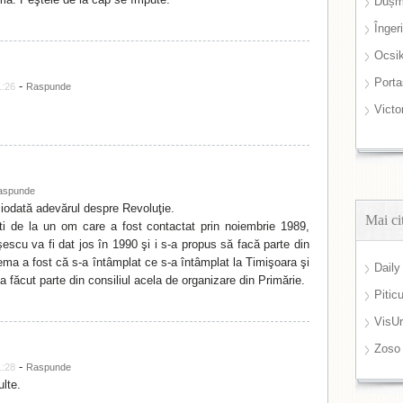
Dușm
Înger
Ocsi
Port
-
1:26
Raspunde
Victo
aspunde
iodată adevărul despre Revoluţie.
Mai ci
i de la un om care a fost contactat prin noiembrie 1989,
escu va fi dat jos în 1990 şi i s-a propus să facă parte din
ema a fost că s-a întâmplat ce s-a întâmplat la Timişoara şi
Daily
 a făcut parte din consiliul acela de organizare din Primărie.
Pitic
VisUr
Zoso
-
1:28
Raspunde
lte.