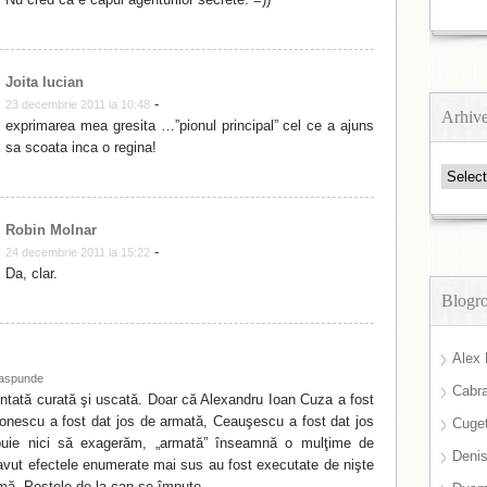
Joita lucian
-
23 decembrie 2011 la 10:48
Arhiv
exprimarea mea gresita …”pionul principal” cel ce a ajuns
sa scoata inca o regina!
Arhive
Robin Molnar
-
24 decembrie 2011 la 15:22
Da, clar.
Blogro
Alex 
aspunde
Cabra
tată curată şi uscată. Doar că Alexandru Ioan Cuza a fost
tonescu a fost dat jos de armată, Ceauşescu a fost dat jos
Cuget
uie nici să exagerăm, „armată” înseamnă o mulţime de
Deni
avut efectele enumerate mai sus au fost executate de nişte
mă. Peştele de la cap se împute.