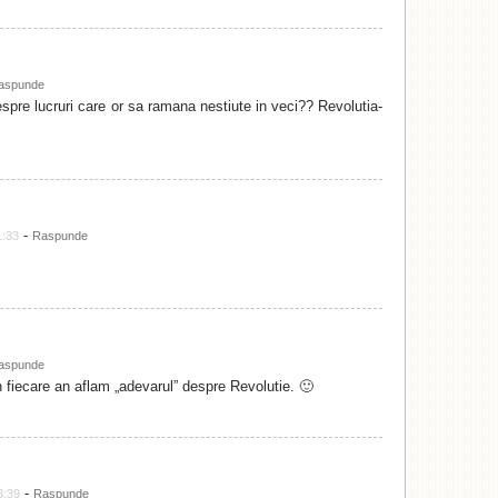
aspunde
spre lucruri care or sa ramana nestiute in veci?? Revolutia-
-
1:33
Raspunde
aspunde
n fiecare an aflam „adevarul” despre Revolutie. 🙂
-
8:39
Raspunde