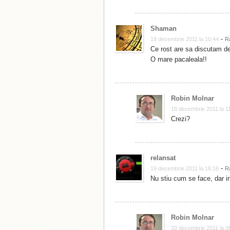
Shaman
-
18 decembrie 2011 la 10:44
R
Ce rost are sa discutam de
O mare pacaleala!!
Robin Molnar
18 decembrie 2011 la 1
Crezi?
relansat
-
19 decembrie 2011 la 16:16
R
Nu stiu cum se face, dar i
Robin Molnar
20 decembrie 2011 la 0