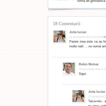
formă de gimnastică 
18 Comentarii
Joita lucian
-
16 decembrie 2011 la 21:28
R
Parere mea este ca au fos
multe natii ….nu numai arm
Robin Molnar
18 decembrie 2011 la 1
Sigur.
Joita lucian
20 decembrie 2
Taica-mio…a 
nu prea vorb