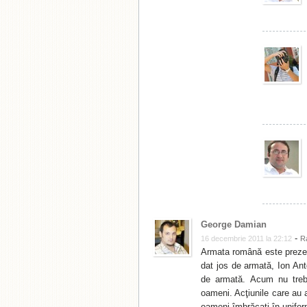
George Damian
-
16 decembrie 2011 la 22:12
R
Armata română este prezen
dat jos de armată, Ion An
de armată. Acum nu treb
oameni. Acţiunile care au 
oameni îmbrăcaţi în unifor