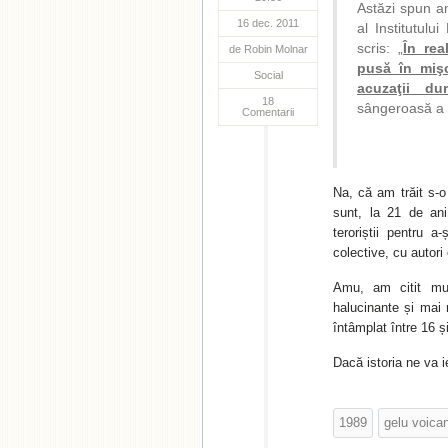
Astăzi spun a
16 dec. 2011
al Institutul
scris: „
În rea
de
Robin Molnar
pusă în mişc
Social
acuzaţii du
18
sângeroasă a r
Comentarii
Na, că am trăit s-o
sunt, la 21 de an
teroriștii pentru a
colective, cu autori
Amu, am citit mul
halucinante și mai 
întâmplat între 16 
Dacă istoria ne va i
1989
gelu voica