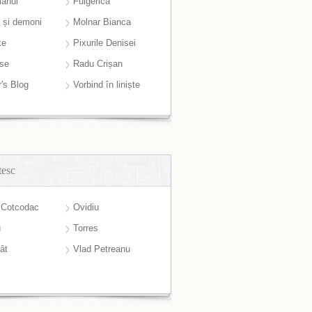
anul
Fulgerică
i și demoni
Molnar Bianca
ke
Pixurile Denisei
ase
Radu Crișan
r's Blog
Vorbind în liniște
tesc
 Cotcodac
Ovidiu
u
Torres
ât
Vlad Petreanu