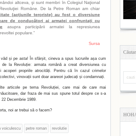
mândoi altceva, şi sunt membri în Colegiul Naţional
ui Revoluţiei Române. De la Petre Roman am chiar
litate (acţiunile teroriste) au fost o diversiune
are de conducători ai armatei confruntaţi cu
re
asupra participării armatei la represiunea
evoltei populare.”
Sursa
Căutar
 văd și pe asta! În sfârșit, cineva a spus lucrurile așa cum
i de la Revoluție: armata română a creat diversiunea cu
-și acoperi propriile atrocități. Pentru că în cazul crimelor
 colectivi, vinovații sunt doar arareori judecați și condamnați.
te articole pe tema Revoluției, care mai de care mai
năucitoare, dar fraza de mai sus spune totul despre ce s-a
și 22 Decembrie 1989.
erta, noi ar trebui să o facem?
HOH
n voiculescu
petre roman
revolutie