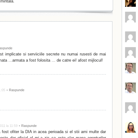
mintală.
aspunde
t implicate si serviiciile secrete nu numai rusesti de mai
ata …armata a fost folosita … de catre ei! afost mijlocul!
-
1:05
Raspunde
-
011 la 11:59
Raspunde
fost ofiter la DIA in acea perioada si el stii ami multe dar
este dar oficial el mi-a zis ca este clar mana agenturilor