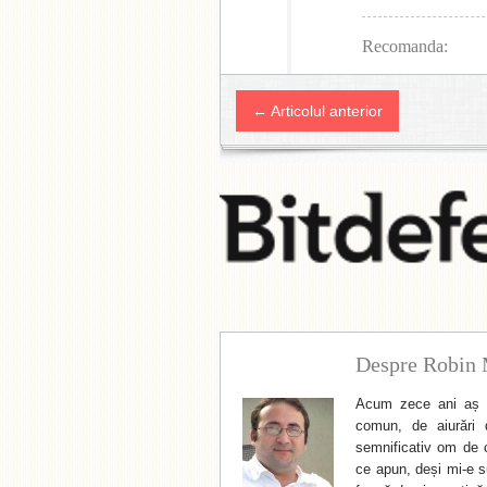
Recomanda:
← Articolul anterior
Despre Robin 
Acum zece ani aș f
comun, de aiurări 
semnificativ om de cu
ce apun, deși mi-e su