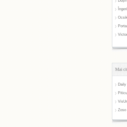
Dușm
Înger
Ocsi
Port
Victo
Mai ci
Daily
Pitic
VisUr
Zoso