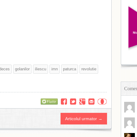
deces
golanilor
iliescu
imn
paturca
revolutie
Coment
Flattr
Articolul urmator →