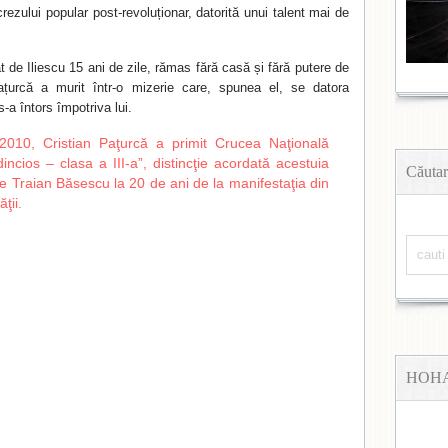
rezului popular post-revoluționar, datorită unui talent mai de
t de Iliescu 15 ani de zile, rămas fără casă și fără putere de
țurcă a murit într-o mizerie care, spunea el, se datora
s-a întors împotriva lui.
 2010, Cristian Paţurcă a primit Crucea Naţională
dincios – clasa a III-a”, distincţie acordată acestuia
Căutar
e Traian Băsescu la 20 de ani de la manifestaţia din
ţii.
HOH