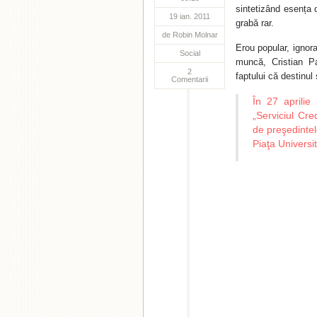
sintetizând esența c
19 ian. 2011
grabă rar.
de
Robin Molnar
Erou popular, ignora
Social
muncă, Cristian Pa
2
faptului că destinul 
Comentarii
În 27 aprilie
„Serviciul Cre
de preşedintel
Piaţa Universită