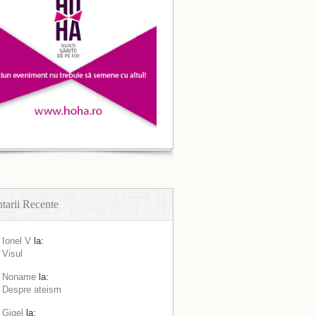
arii Recente
Ionel V
la:
Visul
Noname
la:
Despre ateism
Gigel
la: