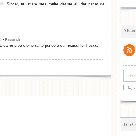
iri! Sincer, nu stiam prea multe despre el, dar pacat de
Abone
-
13
Raspunde
 că nu prea e bine să te pui de-a curmezișul lui Iliescu.
Top C