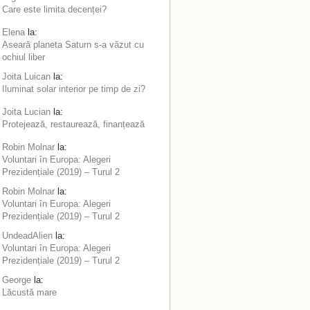
Care este limita decenței?
Elena
la:
Aseară planeta Saturn s-a văzut cu
ochiul liber
Joita Luican
la:
Iluminat solar interior pe timp de zi?
Joita Lucian
la:
Protejează, restaurează, finanțează
Robin Molnar
la:
Voluntari în Europa: Alegeri
Prezidențiale (2019) – Turul 2
Robin Molnar
la:
Voluntari în Europa: Alegeri
Prezidențiale (2019) – Turul 2
UndeadAlien
la:
Voluntari în Europa: Alegeri
Prezidențiale (2019) – Turul 2
George
la:
Lăcustă mare