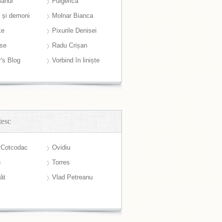
anul
Fulgerică
i și demoni
Molnar Bianca
ke
Pixurile Denisei
ase
Radu Crișan
r's Blog
Vorbind în liniște
tesc
 Cotcodac
Ovidiu
u
Torres
ât
Vlad Petreanu