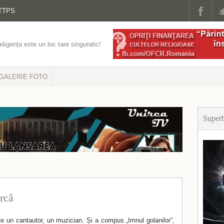
TTPS
eligența este un loc tare singuratic!
GALERIE FOTO
Super
urcă
te un cantautor, un muzician. Și a compus „Imnul golanilor”,