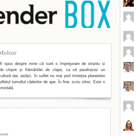
Molnar
i spus despre mine că sunt o împrejurare de straniu și
de clopot și frământări de clape, ca să parafrazez un
ltură dar, astăzi, în suflet nu mai port tristețea planetelor
fletul tumultul căderilor de ape. În fine, scriu zilnic. Este o
mintală.
punde