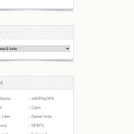
e
ll
Mazilu
aNDRIIpOPA
l
Cipoc
 Liber
Daniel Urda
suca
DPMTL