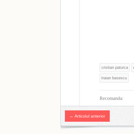
cristian paturca
traian basescu
Recomanda:
← Articolul anterior