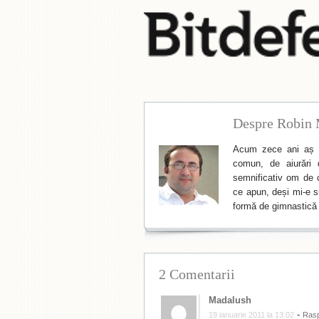
Despre Robin 
Acum zece ani aș f
comun, de aiurări 
semnificativ om de cu
ce apun, deși mi-e su
formă de gimnastică 
2 Comentarii
Madalush
-
19 ianuarie 2011 la 13:02
Ras