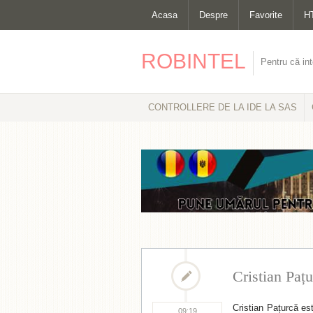
Acasa
Despre
Favorite
H
ROBINTEL
Pentru că int
CONTROLLERE DE LA IDE LA SAS
Cristian Paț
Cristian Pațurcă es
09:19