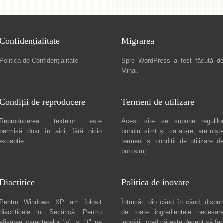
Confidențialitate
Migrarea
Politica de Confidențialitate
Spre
WordPress a fost făcută d
Mihai
.
Condiții de reproducere
Termeni de utilizare
Reproducerea textelor este
Acest site se supune regulilo
permisă doar în
aici
, fără nicio
bunului simț și, ca atare, are nișt
excepție.
termeni și condiții de utilizare
d
bun simț.
Diacritice
Politica de inovare
Pentru Windows XP am folosit
Întrucât, din când în când, dispu
diacriticele lui
Secărică
. Pentru
de toate ingredientele necesar
afișarea caracterelor "ș" și "ț" pe
inovării, cred că este decent să fa