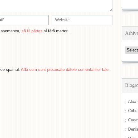
de asemenea,
să fii părtaș
și fără martori.
Arhiv
Arhive
duce spamul.
Află cum sunt procesate datele comentariilor tale
.
Blogro
Alex 
Cabra
Cuget
Deni