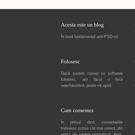
Acesta este un blog
În mod fundamental
anti-PSD-ist
.
Folosesc
Dacă sunteți curioși ce software
folosesc, am făcut
o listă
neexhaustivă
, poate vă ajută.
Cum comentez
În primul rând, comentariile
trebuiesc scrise cât mai corect, din
punct de vedere gramatical. Apoi,