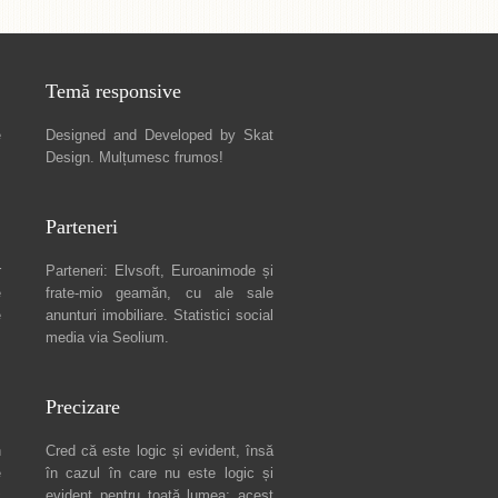
Temă responsive
e
Designed and Developed by
Skat
Design
. Mulțumesc frumos!
Parteneri
r
Parteneri:
Elvsoft
,
Euroanimode
și
e
frate-mio geamăn, cu ale sale
e
anunturi imobiliare
. Statistici social
media via
Seolium
.
Precizare
n
Cred că este logic și evident, însă
e
în cazul în care nu este logic și
c
evident pentru toată lumea: acest