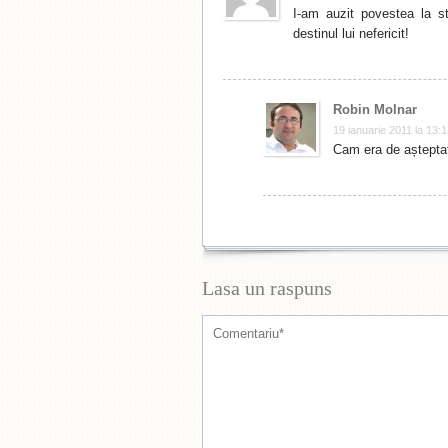
I-am auzit povestea la st
destinul lui nefericit!
Robin Molnar
19 ianuarie 2011 la 13:
Cam era de așteptat,
Lasa un raspuns