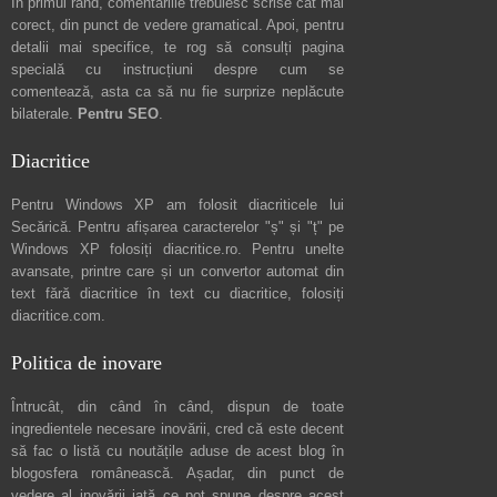
În primul rând, comentariile trebuiesc scrise cât mai
corect, din punct de vedere gramatical. Apoi, pentru
detalii mai specifice, te rog să consulți pagina
specială cu instrucțiuni despre
cum se
comentează
, asta ca să nu fie surprize neplăcute
bilaterale.
Pentru SEO
.
Diacritice
Pentru Windows XP am folosit diacriticele lui
Secărică
. Pentru afișarea caracterelor "ș" și "ț" pe
Windows XP folosiți
diacritice.ro
. Pentru unelte
avansate, printre care și un convertor automat din
text fără diacritice în text cu diacritice, folosiți
diacritice.com
.
Politica de inovare
Întrucât, din când în când, dispun de toate
ingredientele necesare inovării, cred că este decent
să fac o listă cu noutățile aduse de acest blog în
blogosfera românească. Așadar, din punct de
vedere al inovării iată ce pot spune
despre acest