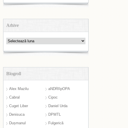
Arhive
Arhive
Blogroll
Alex Mazilu
aNDRIIpOPA
Cabral
Cipoc
Cuget Liber
Daniel Urda
Denisuca
DPMTL
Dușmanul
Fulgerică