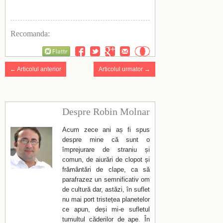
Recomanda:
Flattr
← Articolul anterior
Articolul urmator →
Despre Robin Molnar
Acum zece ani aș fi spus
despre mine că sunt o
împrejurare de straniu și
comun, de aiurări de clopot și
frământări de clape, ca să
parafrazez un semnificativ om
de cultură dar, astăzi, în suflet
nu mai port tristețea planetelor
ce apun, deși mi-e sufletul
tumultul căderilor de ape. În