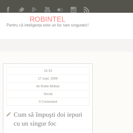
ROBINTEL
Pentru că inteligența este un loc tare singuratic!
15:33
17 sept. 2009
de
Robin Molnar
Social
0
Comentarii
Cum să împuşti doi iepuri
cu un singur foc