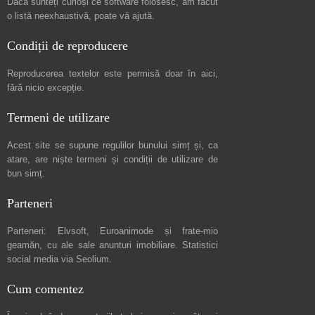
Dacă sunteți curioși ce software folosesc, am făcut
o listă neexhaustivă
, poate vă ajută.
Condiții de reproducere
Reproducerea textelor este permisă doar în
aici
,
fără nicio excepție.
Termeni de utilizare
Acest site se supune regulilor bunului simț și, ca
atare, are niște
termeni și condiții de utilizare
de
bun simț.
Parteneri
Parteneri:
Elvsoft
,
Euroanimode
și frate-mio
geamăn, cu ale sale
anunturi imobiliare
. Statistici
social media via
Seolium
.
Cum comentez