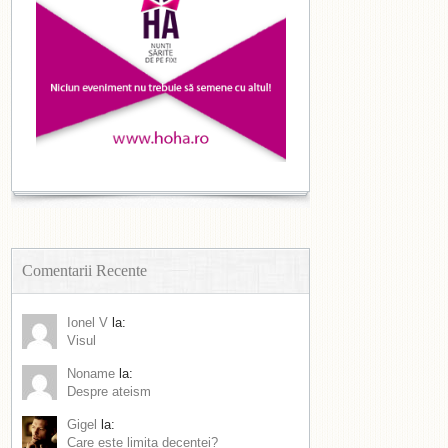
Comentarii Recente
Ionel V
la:
Visul
Noname
la:
Despre ateism
Gigel
la:
Care este limita decenței?