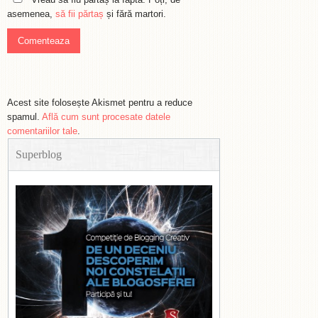
asemenea,
să fii părtaș
și fără martori.
Acest site folosește Akismet pentru a reduce
spamul.
Află cum sunt procesate datele
comentariilor tale
.
Superblog