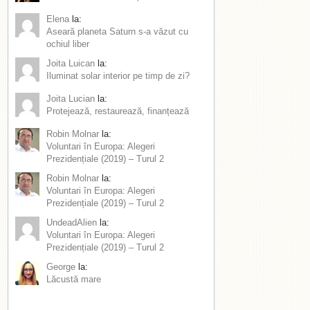
Elena
la:
Aseară planeta Saturn s-a văzut cu
ochiul liber
Joita Luican
la:
Iluminat solar interior pe timp de zi?
Joita Lucian
la:
Protejează, restaurează, finanțează
Robin Molnar
la:
Voluntari în Europa: Alegeri
Prezidențiale (2019) – Turul 2
Robin Molnar
la:
Voluntari în Europa: Alegeri
Prezidențiale (2019) – Turul 2
UndeadAlien
la:
Voluntari în Europa: Alegeri
Prezidențiale (2019) – Turul 2
George
la:
Lăcustă mare