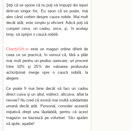
Ştiţi că se spune că nu poţi să împuşti doi iepuri
dintr-un singur foc. Eu spun că se poate, mai
ales când vorbim despre cauze nobile. Mai mult
decât atât, este simplu şi eficient. Adică poţi să
cumperi ceva, un cadou, orice, şi, în acelaşi
timp, să sprijini o cauză nobilă.
CharityGift.ro
este un magazi online diferit de
ceea ce se practică, în sensul că, fără a plăti
mai mult pentru un produs oarecare, un procent
între 10% şi 25% din valoarea produsului
achiziţionat merge spre o cauză nobilă, la
alegere.
Ce poate fi mai bine decât să faci un cadou
direct cuiva şi un altul, indirect, altcuiva, aflat la
nevoie? Nu cred că există mai multă solidaritate
umană decât atât. Personal, consider această
iniţiativă drept una lăudabilă, pentru că acest
magazin se bazează pe voluntari. Să-i ajutăm
să ajute, aşadar!