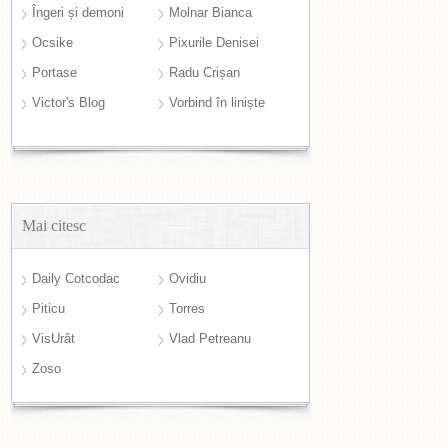
Îngeri și demoni
Molnar Bianca
Ocsike
Pixurile Denisei
Portase
Radu Crișan
Victor's Blog
Vorbind în liniște
Mai citesc
Daily Cotcodac
Ovidiu
Piticu
Torres
VisUrât
Vlad Petreanu
Zoso