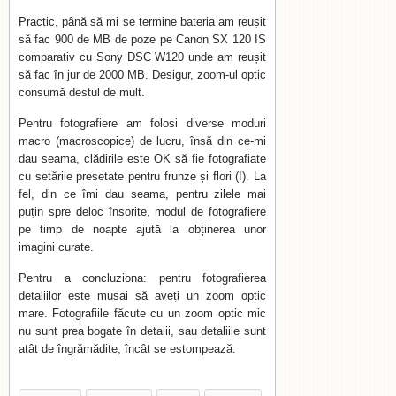
Practic, până să mi se termine bateria am reușit
să fac 900 de MB de poze pe Canon SX 120 IS
comparativ cu Sony DSC W120 unde am reușit
să fac în jur de 2000 MB. Desigur, zoom-ul optic
consumă destul de mult.
Pentru fotografiere am folosi diverse moduri
macro (macroscopice) de lucru, însă din ce-mi
dau seama, clădirile este OK să fie fotografiate
cu setările presetate pentru frunze și flori (!). La
fel, din ce îmi dau seama, pentru zilele mai
puțin spre deloc însorite, modul de fotografiere
pe timp de noapte ajută la obținerea unor
imagini curate.
Pentru a concluziona: pentru fotografierea
detaliilor este musai să aveți un zoom optic
mare. Fotografiile făcute cu un zoom optic mic
nu sunt prea bogate în detalii, sau detaliile sunt
atât de îngrămădite, încât se estompează.