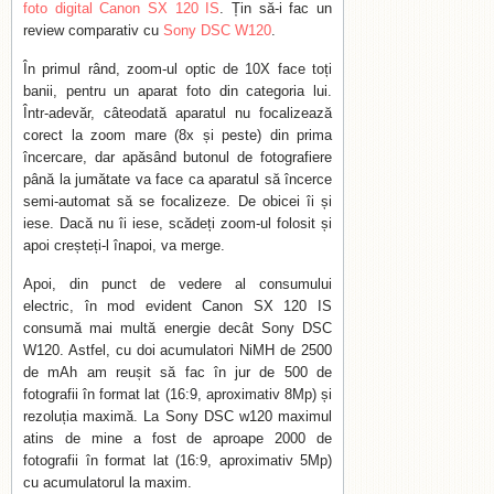
foto digital Canon SX 120 IS
. Țin să-i fac un
review comparativ cu
Sony DSC W120
.
În primul rând, zoom-ul optic de 10X face toți
banii, pentru un aparat foto din categoria lui.
Într-adevăr, câteodată aparatul nu focalizează
corect la zoom mare (8x și peste) din prima
încercare, dar apăsând butonul de fotografiere
până la jumătate va face ca aparatul să încerce
semi-automat să se focalizeze. De obicei îi și
iese. Dacă nu îi iese, scădeți zoom-ul folosit și
apoi creșteți-l înapoi, va merge.
Apoi, din punct de vedere al consumului
electric, în mod evident Canon SX 120 IS
consumă mai multă energie decât Sony DSC
W120. Astfel, cu doi acumulatori NiMH de 2500
de mAh am reușit să fac în jur de 500 de
fotografii în format lat (16:9, aproximativ 8Mp) și
rezoluția maximă. La Sony DSC w120 maximul
atins de mine a fost de aproape 2000 de
fotografii în format lat (16:9, aproximativ 5Mp)
cu acumulatorul la maxim.