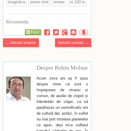
imagistica
power shot
review
sx 120 is
Recomanda:
Flattr
← Articolul anterior
Articolul urmator →
Despre Robin Molnar
Acum zece ani aș fi spus
despre mine că sunt o
împrejurare de straniu și
comun, de aiurări de clopot și
frământări de clape, ca să
parafrazez un semnificativ om
de cultură dar, astăzi, în suflet
nu mai port tristețea planetelor
ce apun, deși mi-e sufletul
tumultul căderilor de ape. În