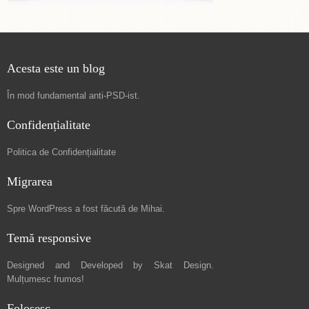
Acesta este un blog
În mod fundamental
anti-PSD-ist
.
Confidențialitate
Politica de Confidențialitate
Migrarea
Spre
WordPress a fost făcută de Mihai
.
Temă responsive
Designed and Developed by
Skat Design
.
Mulțumesc frumos!
Folosesc