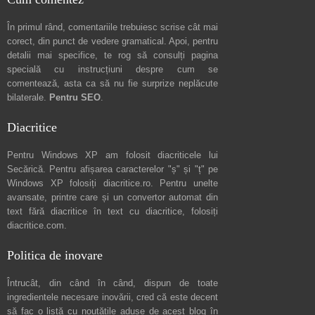
În primul rând, comentariile trebuiesc scrise cât mai
corect, din punct de vedere gramatical. Apoi, pentru
detalii mai specifice, te rog să consulți pagina
specială cu instrucțiuni despre
cum se
comentează
, asta ca să nu fie surprize neplăcute
bilaterale.
Pentru SEO
.
Diacritice
Pentru Windows XP am folosit diacriticele lui
Secărică
. Pentru afișarea caracterelor "ș" și "ț" pe
Windows XP folosiți
diacritice.ro
. Pentru unelte
avansate, printre care și un convertor automat din
text fără diacritice în text cu diacritice, folosiți
diacritice.com
.
Politica de inovare
Întrucât, din când în când, dispun de toate
ingredientele necesare inovării, cred că este decent
să fac o listă cu noutățile aduse de acest blog în