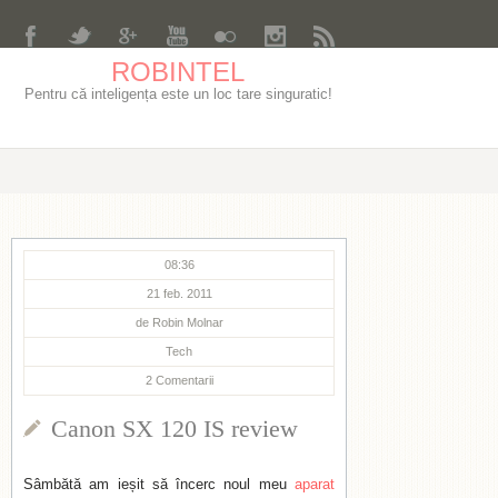
ROBINTEL
Pentru că inteligența este un loc tare singuratic!
08:36
21 feb. 2011
de
Robin Molnar
Tech
2
Comentarii
Canon SX 120 IS review
Sâmbătă am ieșit să încerc noul meu
aparat