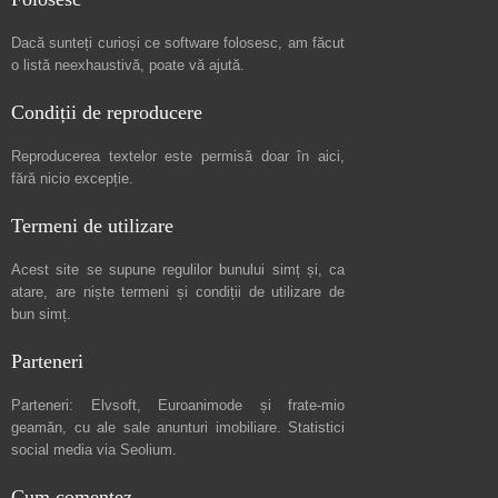
Dacă sunteți curioși ce software folosesc, am făcut
o listă neexhaustivă
, poate vă ajută.
Condiții de reproducere
Reproducerea textelor este permisă doar în
aici
,
fără nicio excepție.
Termeni de utilizare
Acest site se supune regulilor bunului simț și, ca
atare, are niște
termeni și condiții de utilizare
de
bun simț.
Parteneri
Parteneri:
Elvsoft
,
Euroanimode
și frate-mio
geamăn, cu ale sale
anunturi imobiliare
. Statistici
social media via
Seolium
.
Cum comentez