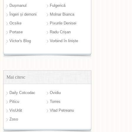
Dușmanul
Fulgerică
Îngeri și demoni
Molnar Bianca
Ocsike
Pixurile Denisei
Portase
Radu Crișan
Victor's Blog
Vorbind în liniște
Mai citesc
Daily Cotcodac
Ovidiu
Piticu
Torres
VisUrât
Vlad Petreanu
Zoso