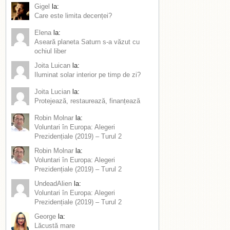
Gigel
la:
Care este limita decenței?
Elena
la:
Aseară planeta Saturn s-a văzut cu
ochiul liber
Joita Luican
la:
Iluminat solar interior pe timp de zi?
Joita Lucian
la:
Protejează, restaurează, finanțează
Robin Molnar
la:
Voluntari în Europa: Alegeri
Prezidențiale (2019) – Turul 2
Robin Molnar
la:
Voluntari în Europa: Alegeri
Prezidențiale (2019) – Turul 2
UndeadAlien
la:
Voluntari în Europa: Alegeri
Prezidențiale (2019) – Turul 2
George
la:
Lăcustă mare