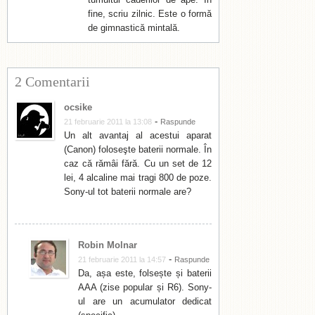
fine, scriu zilnic. Este o formă
de gimnastică mintală.
2 Comentarii
ocsike
-
21 februarie 2011 la 13:08
Raspunde
Un alt avantaj al acestui aparat
(Canon) foloseşte baterii normale. În
caz că rămâi fără. Cu un set de 12
lei, 4 alcaline mai tragi 800 de poze.
Sony-ul tot baterii normale are?
Robin Molnar
-
21 februarie 2011 la 14:57
Raspunde
Da, așa este, folsește și baterii
AAA (zise popular și R6). Sony-
ul are un acumulator dedicat