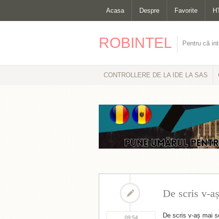
Acasa
Despre
Favorite
H
ROBINTEL
Pentru că int
CONTROLLERE DE LA IDE LA SAS
De scris v-a
De scris v-aș mai 
09:54