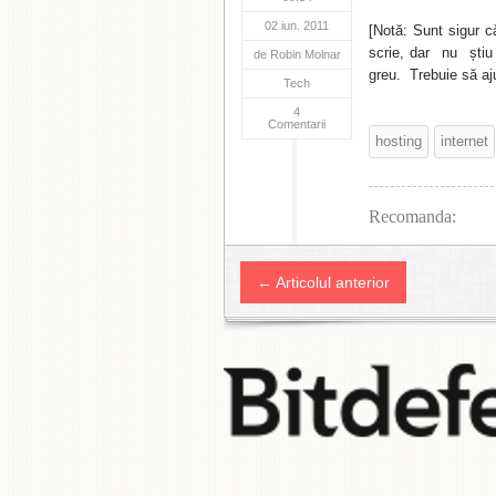
02 iun. 2011
[Notă: Sunt sigur c
scrie, dar nu știu
de
Robin Molnar
greu. Trebuie să aj
Tech
4
Comentarii
hosting
internet
Recomanda:
← Articolul anterior