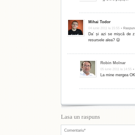
Mihai Todor
-
04 iunie 2011 la 15:55
Raspun
Da’ și azi se mișcă de zic
resursele alea? 😛
Robin Molnar
05 iunie 2011 la 14:55
La mine mergea OK
Lasa un raspuns