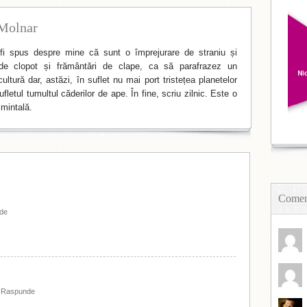
Molnar
i spus despre mine că sunt o împrejurare de straniu și
de clopot și frământări de clape, ca să parafrazez un
ltură dar, astăzi, în suflet nu mai port tristețea planetelor
fletul tumultul căderilor de ape. În fine, scriu zilnic. Este o
mintală.
Coment
de
-
Raspunde