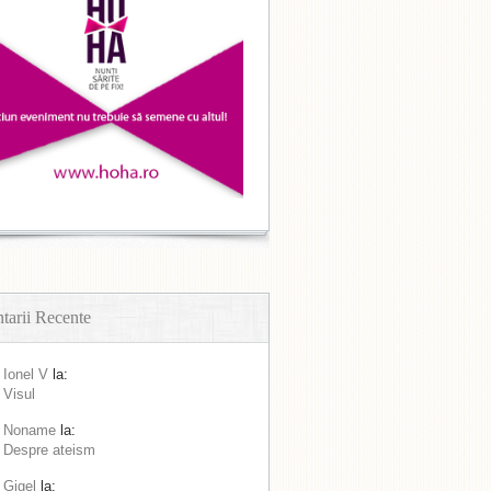
arii Recente
Ionel V
la:
Visul
Noname
la:
Despre ateism
Gigel
la: