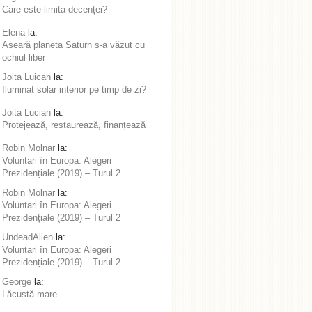
Care este limita decenței?
Elena
la:
Aseară planeta Saturn s-a văzut cu
ochiul liber
Joita Luican
la:
Iluminat solar interior pe timp de zi?
Joita Lucian
la:
Protejează, restaurează, finanțează
Robin Molnar
la:
Voluntari în Europa: Alegeri
Prezidențiale (2019) – Turul 2
Robin Molnar
la:
Voluntari în Europa: Alegeri
Prezidențiale (2019) – Turul 2
UndeadAlien
la:
Voluntari în Europa: Alegeri
Prezidențiale (2019) – Turul 2
George
la:
Lăcustă mare