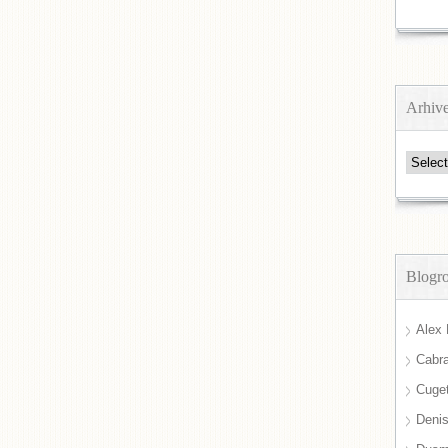
Arhiv
Arhive
Blogro
Alex 
Cabra
Cuget
Deni