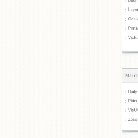
Dușm
Înger
Ocsi
Port
Victo
Mai ci
Daily
Pitic
VisUr
Zoso