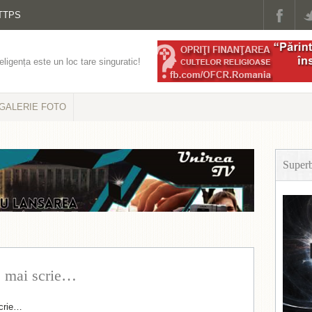
TTPS
eligența este un loc tare singuratic!
GALERIE FOTO
Super
ș mai scrie…
scrie…