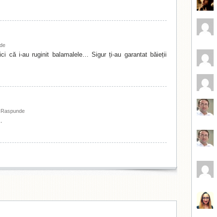
de
i că i-au ruginit balamalele… Sigur ți-au garantat băieții
-
Raspunde
.