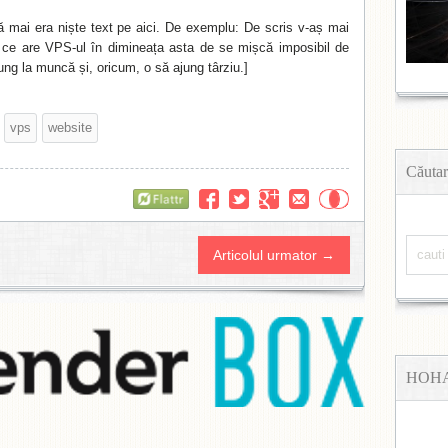
ă mai era niște text pe aici. De exemplu: De scris v-aș mai
 ce are VPS-ul în dimineața asta de se mișcă imposibil de
ung la muncă și, oricum, o să ajung târziu.]
vps
website
Căutar
Flattr
Articolul urmator →
HOH