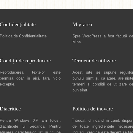
Confidențialitate
Migrarea
Politica de Confidențialitate
Spre
WordPress a fost făcută d
Mihai
.
Condiții de reproducere
Termeni de utilizare
Reproducerea textelor este
Acest site se supune regulilo
permisă doar în
aici
, fără nicio
bunului simț și, ca atare, are nișt
excepție.
termeni și condiții de utilizare
d
bun simț.
Diacritice
Politica de inovare
Pentru Windows XP am folosit
Întrucât, din când în când, dispu
diacriticele lui
Secărică
. Pentru
de toate ingredientele necesar
afișarea caracterelor "ș" și "ț" pe
inovării, cred că este decent să fa