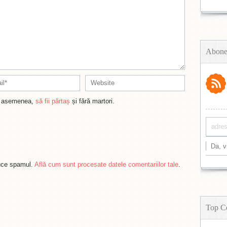
Abone
de asemenea,
să fii părtaș
și fără martori.
duce spamul.
Află cum sunt procesate datele comentariilor tale
.
Top C