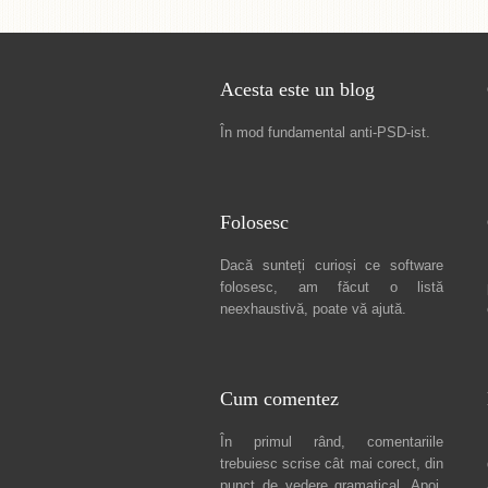
Acesta este un blog
În mod fundamental
anti-PSD-ist
.
Folosesc
Dacă sunteți curioși ce software
folosesc, am făcut
o listă
neexhaustivă
, poate vă ajută.
Cum comentez
În primul rând, comentariile
trebuiesc scrise cât mai corect, din
punct de vedere gramatical. Apoi,