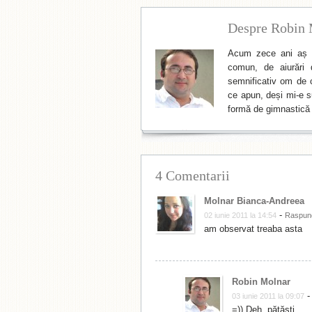
Despre Robin 
Acum zece ani aș f
comun, de aiurări 
semnificativ om de cu
ce apun, deși mi-e su
formă de gimnastică 
4 Comentarii
Molnar Bianca-Andreea
-
02 iunie 2011 la 14:54
Raspun
am observat treaba asta
Robin Molnar
03 iunie 2011 la 09:07
=)) Deh, pățăști.