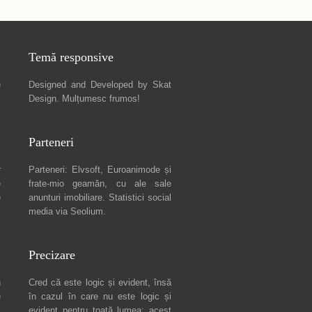
Temă responsive
e
Designed and Developed by
Skat
Design
. Mulțumesc frumos!
Parteneri
r
Parteneri:
Elvsoft
,
Euroanimode
și
e
frate-mio geamăn, cu ale sale
e
anunturi imobiliare
. Statistici social
media via
Seolium
.
Precizare
n
Cred că este logic și evident, însă
e
în cazul în care nu este logic și
c
evident pentru toată lumea: acest