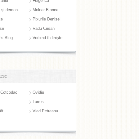
anul
Fulgerică
i și demoni
Molnar Bianca
ke
Pixurile Denisei
ase
Radu Crișan
r's Blog
Vorbind în liniște
tesc
 Cotcodac
Ovidiu
u
Torres
ât
Vlad Petreanu