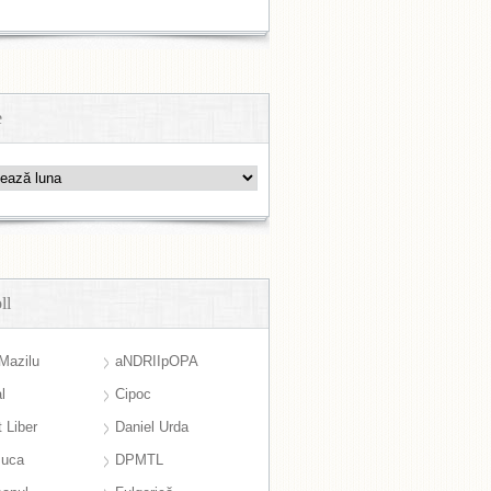
e
ll
Mazilu
aNDRIIpOPA
l
Cipoc
 Liber
Daniel Urda
suca
DPMTL