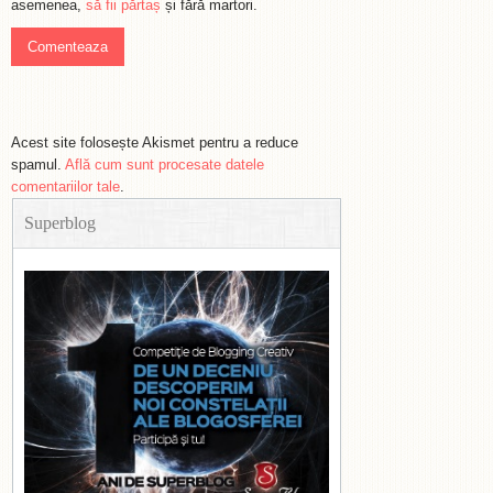
asemenea,
să fii părtaș
și fără martori.
Acest site folosește Akismet pentru a reduce
spamul.
Află cum sunt procesate datele
comentariilor tale
.
Superblog