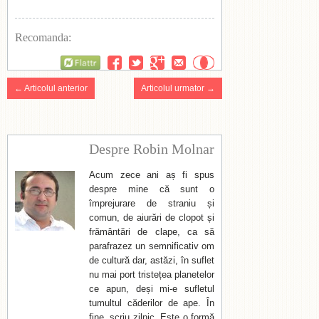
Recomanda:
Flattr
← Articolul anterior
Articolul urmator →
Despre Robin Molnar
Acum zece ani aș fi spus
despre mine că sunt o
împrejurare de straniu și
comun, de aiurări de clopot și
frământări de clape, ca să
parafrazez un semnificativ om
de cultură dar, astăzi, în suflet
nu mai port tristețea planetelor
ce apun, deși mi-e sufletul
tumultul căderilor de ape. În
fine, scriu zilnic. Este o formă