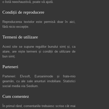
o listă neexhaustivă
, poate vă ajută.
Condiții de reproducere
Reproducerea textelor este permisă doar în
aici
,
fără nicio excepție.
Termeni de utilizare
Acest site se supune regulilor bunului simț și, ca
atare, are niște
termeni și condiții de utilizare
de
bun simț.
Parteneri
Parteneri:
Elvsoft
,
Euroanimode
și frate-mio
geamăn, cu ale sale
anunturi imobiliare
. Statistici
social media via
Seolium
.
Cum comentez
În primul rând, comentariile trebuiesc scrise cât mai