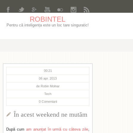
ROBINTEL
Pentru că inteligența este un loc tare singuratic!
00:21
06 apr. 2013
de
Robin Molnar
Tech
0
Comentarii
În acest weekend ne mutăm
După cum
am anunțat în urmă cu câteva zile
,