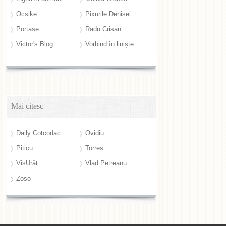
Ocsike
Pixurile Denisei
Portase
Radu Crișan
Victor's Blog
Vorbind în liniște
Mai citesc
Daily Cotcodac
Ovidiu
Piticu
Torres
VisUrât
Vlad Petreanu
Zoso