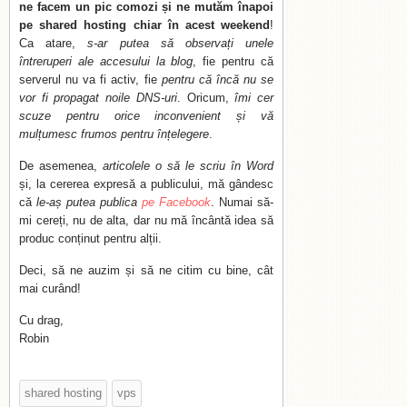
ne facem un pic comozi și ne mutăm înapoi
pe shared hosting chiar în acest weekend
!
Ca atare,
s-ar putea să observați unele
întreruperi ale accesului la blog
, fie pentru că
serverul nu va fi activ, fie
pentru că încă nu se
vor fi propagat noile DNS-uri
. Oricum,
îmi cer
scuze pentru orice inconvenient și vă
mulțumesc frumos pentru înțelegere
.
De asemenea,
articolele o să le scriu în Word
și, la cererea expresă a publicului, mă gândesc
că
le-aș putea publica
pe Facebook
. Numai să-
mi cereți, nu de alta, dar nu mă încântă idea să
produc conținut pentru alții.
Deci, să ne auzim și să ne citim cu bine, cât
mai curând!
Cu drag,
Robin
shared hosting
vps