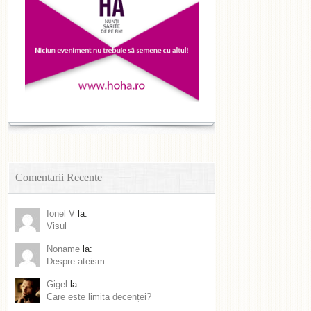
Comentarii Recente
Ionel V
la:
Visul
Noname
la:
Despre ateism
Gigel
la:
Care este limita decenței?