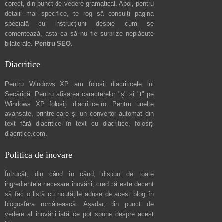
corect, din punct de vedere gramatical. Apoi, pentru
detalii mai specifice, te rog să consulți pagina
specială cu instrucțiuni despre
cum se
comentează
, asta ca să nu fie surprize neplăcute
bilaterale.
Pentru SEO
.
Diacritice
Pentru Windows XP am folosit diacriticele lui
Secărică
. Pentru afișarea caracterelor "ș" și "ț" pe
Windows XP folosiți
diacritice.ro
. Pentru unelte
avansate, printre care și un convertor automat din
text fără diacritice în text cu diacritice, folosiți
diacritice.com
.
Politica de inovare
Întrucât, din când în când, dispun de toate
ingredientele necesare inovării, cred că este decent
să fac o listă cu noutățile aduse de acest blog în
blogosfera românească. Așadar, din punct de
vedere al inovării iată ce pot spune
despre acest