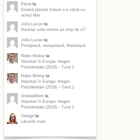
Elena
la:
Aseară planeta Saturn s-a văzut cu
ochiul liber
Joita Luican
la:
Iluminat solar interior pe timp de zi?
Joita Lucian
la:
Protejează, restaurează, finanțează
Robin Molnar
la:
Voluntari în Europa: Alegeri
Prezidențiale (2019) – Turul 2
Robin Molnar
la:
Voluntari în Europa: Alegeri
Prezidențiale (2019) – Turul 2
UndeadAlien
la:
Voluntari în Europa: Alegeri
Prezidențiale (2019) – Turul 2
George
la:
Lăcustă mare