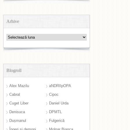
Arhive
Arhive
Blogroll
Alex Mazilu
aNDRIIpOPA
Cabral
Cipoc
Cuget Liber
Daniel Urda
Denisuca
DPMTL
Dușmanul
Fulgerică
Îngeri și demoni
Molnar Bianca