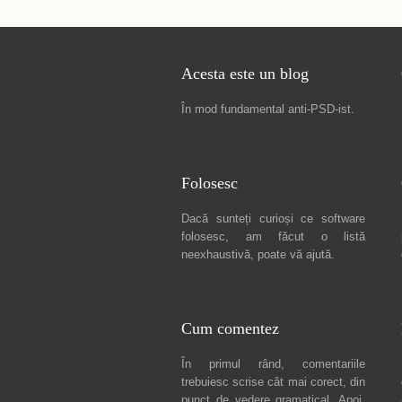
Acesta este un blog
În mod fundamental
anti-PSD-ist
.
Folosesc
Dacă sunteți curioși ce software
folosesc, am făcut
o listă
neexhaustivă
, poate vă ajută.
Cum comentez
În primul rând, comentariile
trebuiesc scrise cât mai corect, din
punct de vedere gramatical. Apoi,