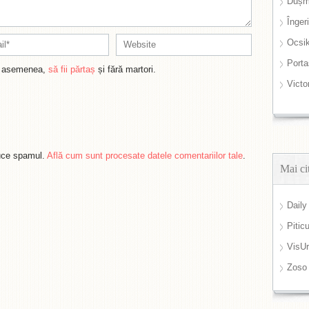
Dușm
Înger
Ocsi
Port
de asemenea,
să fii părtaș
și fără martori.
Victo
duce spamul.
Află cum sunt procesate datele comentariilor tale
.
Mai ci
Daily
Pitic
VisUr
Zoso