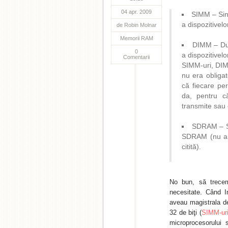
04 apr. 2009
SIMM – Sin
a dispozitivel
de
Robin Molnar
Memorii RAM
DIMM – Dua
0
a dispozitivel
Comentarii
SIMM-uri, DIM
nu era obligat
că fiecare pe
da, pentru că
transmite sau 
SDRAM – S
SDRAM (nu am 
citită).
No bun, să trece
necesitate. Când I
aveau magistrala d
32 de biţi (
SIMM-uri
microprocesorului 