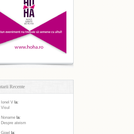
arii Recente
Ionel V
la:
Visul
Noname
la:
Despre ateism
Gigel
la: