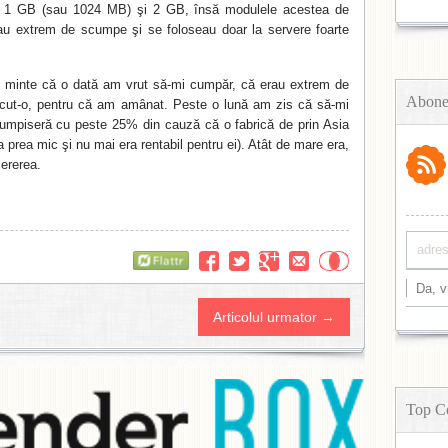
1 GB (sau 1024 MB) şi 2 GB, însă modulele acestea de
au extrem de scumpe şi se foloseau doar la servere foarte
in minte că o dată am vrut să-mi cumpăr, că erau extrem de
Abone
făcut-o, pentru că am amânat. Peste o lună am zis că să-mi
umpiseră cu peste 25% din cauză că o fabrică de prin Asia
ra prea mic şi nu mai era rentabil pentru ei). Atât de mare era,
ererea.
Flattr
Articolul urmator →
Top C