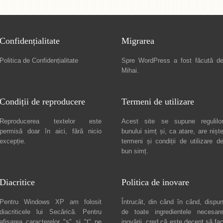
Confidențialitate
Migrarea
Politica de Confidențialitate
Spre
WordPress a fost făcută d
Mihai
.
Condiții de reproducere
Termeni de utilizare
Reproducerea textelor este
Acest site se supune regulilo
permisă doar în
aici
, fără nicio
bunului simț și, ca atare, are nișt
excepție.
termeni și condiții de utilizare
d
bun simț.
Diacritice
Politica de inovare
Pentru Windows XP am folosit
Întrucât, din când în când, dispu
diacriticele lui
Secărică
. Pentru
de toate ingredientele necesar
afișarea caracterelor "ș" și "ț" pe
inovării, cred că este decent să fa