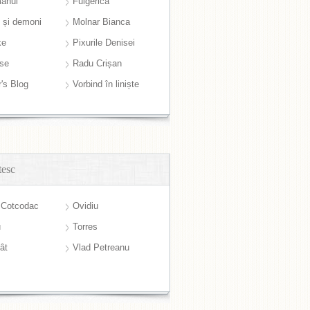
anul
Fulgerică
i și demoni
Molnar Bianca
ke
Pixurile Denisei
ase
Radu Crișan
r's Blog
Vorbind în liniște
tesc
 Cotcodac
Ovidiu
u
Torres
ât
Vlad Petreanu