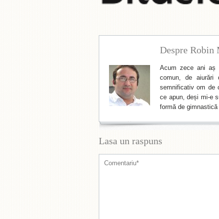
Despre Robin 
Acum zece ani aș f
comun, de aiurări 
semnificativ om de cu
ce apun, deși mi-e su
formă de gimnastică 
Lasa un raspuns