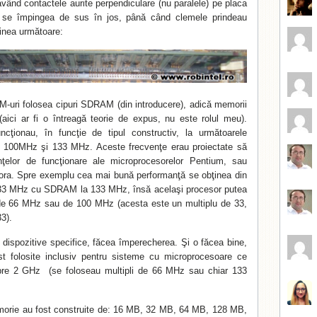
având contactele aurite perpendiculare (nu paralele) pe placa
i se împingea de sus în jos, până când clemele prindeau
inea următoare:
-uri folosea cipuri SDRAM (din introducere), adică memorii
aici ar fi o întreagă teorie de expus, nu este rolul meu).
cţionau, în funcţie de tipul constructiv, la următoarele
 100MHz şi 133 MHz. Aceste frecvenţe erau proiectate să
ţelor de funcţionare ale microprocesorelor Pentium, sau
tora. Spre exemplu cea mai bună performanţă se obţinea din
133 MHz cu SDRAM la 133 MHz, însă acelaşi procesor putea
 de 66 MHz sau de 100 MHz (acesta este un multiplu de 33,
3).
 dispozitive specifice, făcea împerecherea. Şi o făcea bine,
t folosite inclusiv pentru sisteme cu microprocesoare ce
pre 2 GHz (se foloseau multipli de 66 MHz sau chiar 133
morie au fost construite de: 16 MB, 32 MB, 64 MB, 128 MB,