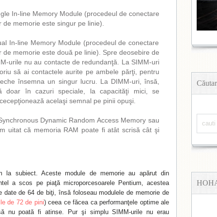
gle In-line Memory Module (procedeul de conectare
or de memorie este singur pe linie).
l In-line Memory Module (procedeul de conectare
or de memorie este două pe linie). Spre deosebire de
M-urile nu au contacte de redundanţă. La SIMM-uri
oriu să ai contactele aurite pe ambele părţi, pentru
reche însemna un singur lucru. La DIMM-uri, însă,
Căutar
 doar în cazuri speciale, la capacităţi mici, se
cecepţionează acelaşi semnal pe pinii opuşi.
ynchronous Dynamic Random Access Memory sau
uitat că memoria RAM poate fi atât scrisă cât şi
m la subiect. Aceste module de memorie au apărut din
HOH
ntel a scos pe piaţă microporcesoarele Pentium, acestea
e date de 64 de biţi, însă foloseau modulele de memorie de
le de 72 de pini
) ceea ce făcea ca performanţele optime ale
să nu poată fi atinse. Pur şi simplu SIMM-urile nu erau