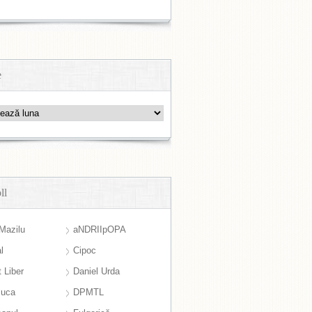
e
ll
Mazilu
aNDRIIpOPA
l
Cipoc
 Liber
Daniel Urda
suca
DPMTL