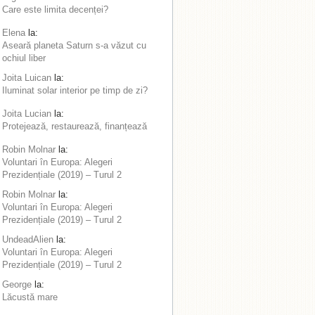
Care este limita decenței?
Elena
la:
Aseară planeta Saturn s-a văzut cu
ochiul liber
Joita Luican
la:
Iluminat solar interior pe timp de zi?
Joita Lucian
la:
Protejează, restaurează, finanțează
Robin Molnar
la:
Voluntari în Europa: Alegeri
Prezidențiale (2019) – Turul 2
Robin Molnar
la:
Voluntari în Europa: Alegeri
Prezidențiale (2019) – Turul 2
UndeadAlien
la:
Voluntari în Europa: Alegeri
Prezidențiale (2019) – Turul 2
George
la:
Lăcustă mare