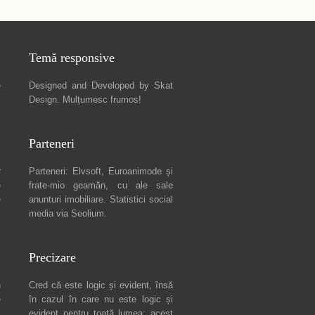
Temă responsive
e
Designed and Developed by
Skat
Design
. Mulțumesc frumos!
Parteneri
r
Parteneri:
Elvsoft
,
Euroanimode
și
e
frate-mio geamăn, cu ale sale
e
anunturi imobiliare
. Statistici social
media via
Seolium
.
Precizare
n
Cred că este logic și evident, însă
e
în cazul în care nu este logic și
c
evident pentru toată lumea: acest