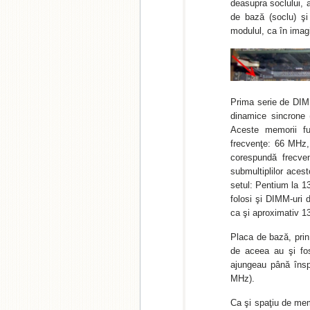
deasupra soclului, 
de bază (soclu) ş
modulul, ca în imag
Prima serie de DIMM
dinamice sincrone (
Aceste memorii fun
frecvenţe: 66 MHz,
corespundă frecven
submultiplilor aces
setul: Pentium la 
folosi şi DIMM-uri
ca şi aproximativ 13
Placa de bază, prin
de aceea au şi fos
ajungeau până îns
MHz).
Ca şi spaţiu de me