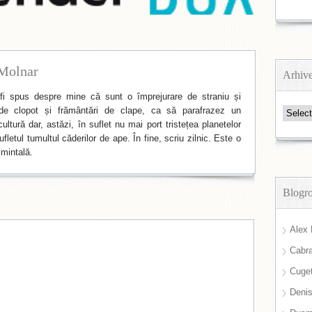
Molnar
Arhiv
i spus despre mine că sunt o împrejurare de straniu și
de clopot și frământări de clape, ca să parafrazez un
Arhive
ltură dar, astăzi, în suflet nu mai port tristețea planetelor
fletul tumultul căderilor de ape. În fine, scriu zilnic. Este o
mintală.
Blogro
Alex 
Cabra
Cuget
Deni