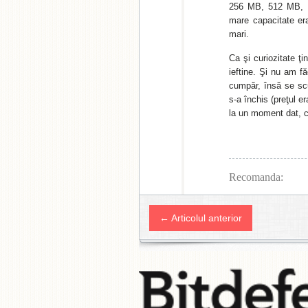
256 MB, 512 MB, 
mare capacitate er
mari.
Ca şi curiozitate ţ
ieftine. Şi nu am 
cumpăr, însă se sc
s-a închis (preţul e
la un moment dat, c
Recomanda:
← Articolul anterior