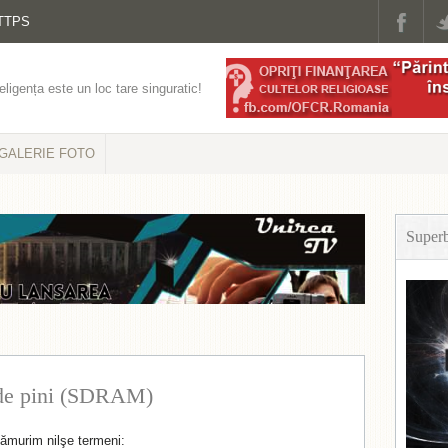
TTPS
eligența este un loc tare singuratic!
GALERIE FOTO
Super
e pini (SDRAM)
lămurim nilşe termeni: