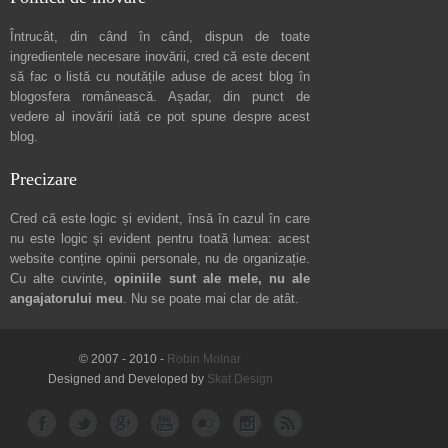
Întrucât, din când în când, dispun de toate
ingredientele necesare inovării, cred că este decent
să fac o listă cu noutățile aduse de acest blog în
blogosfera românească. Așadar, din punct de
vedere al inovării iată ce pot spune
despre acest
blog
.
Precizare
Cred că este logic și evident, însă în cazul în care
nu este logic și evident pentru toată lumea: acest
website conține opinii personale, nu de organizație.
Cu alte cuvinte,
opiniile sunt ale mele, nu ale
angajatorului meu
. Nu se poate mai clar de atât.
© 2007 - 2010 -
Robin Molnar
Designed and Developed by
Skat Design