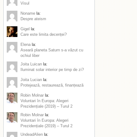
Visul
Noname
la:
Despre ateism
Gigel
la:
Care este limita decenței?
Elena
la:
Aseară planeta Saturn s-a văzut cu
ochiul liber
Joita Luican
la:
Iluminat solar interior pe timp de zi?
Joita Lucian
la:
Protejează, restaurează, finanțează
Robin Molnar
la:
Voluntari în Europa: Alegeri
Prezidențiale (2019) – Turul 2
Robin Molnar
la:
Voluntari în Europa: Alegeri
Prezidențiale (2019) – Turul 2
UndeadAlien
la: