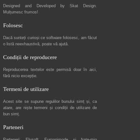
Designed and Developed by
Skat Design
.
Mulțumesc frumos!
Folosesc
Dacă sunteți curioși ce software folosesc, am făcut
o listă neexhaustivă
, poate vă ajută.
Condiții de reproducere
Reproducerea textelor este permisă doar în
aici
,
fără nicio excepție.
Termeni de utilizare
Acest site se supune regulilor bunului simț și, ca
atare, are niște
termeni și condiții de utilizare
de
bun simț.
Parteneri
Parteneri:
Elvsoft
,
Euroanimode
și frate-mio