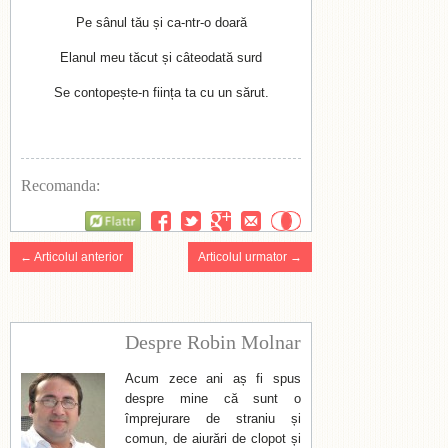
Pe sânul tău și ca-ntr-o doară
Elanul meu tăcut și câteodată surd
Se contopește-n ființa ta cu un sărut.
Recomanda:
Flattr
← Articolul anterior
Articolul urmator →
Despre Robin Molnar
Acum zece ani aș fi spus
despre mine că sunt o
împrejurare de straniu și
comun, de aiurări de clopot și