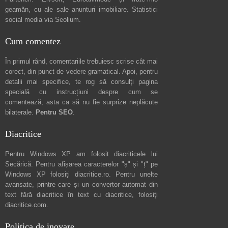
geamăn, cu ale sale
anunturi imobiliare
. Statistici
social media via
Seolium
.
Cum comentez
În primul rând, comentariile trebuiesc scrise cât mai
corect, din punct de vedere gramatical. Apoi, pentru
detalii mai specifice, te rog să consulți pagina
specială cu instrucțiuni despre
cum se
comentează
, asta ca să nu fie surprize neplăcute
bilaterale.
Pentru SEO
.
Diacritice
Pentru Windows XP am folosit diacriticele lui
Secărică
. Pentru afișarea caracterelor "ș" și "ț" pe
Windows XP folosiți
diacritice.ro
. Pentru unelte
avansate, printre care și un convertor automat din
text fără diacritice în text cu diacritice, folosiți
diacritice.com
.
Politica de inovare