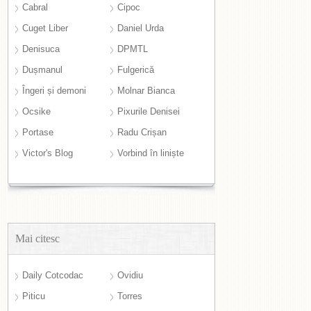
Cabral
Cipoc
Cuget Liber
Daniel Urda
Denisuca
DPMTL
Dușmanul
Fulgerică
Îngeri și demoni
Molnar Bianca
Ocsike
Pixurile Denisei
Portase
Radu Crișan
Victor's Blog
Vorbind în liniște
Mai citesc
Daily Cotcodac
Ovidiu
Piticu
Torres