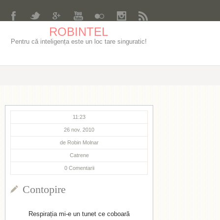
ROBINTEL
Pentru că inteligența este un loc tare singuratic!
11:23
26 nov. 2010
de
Robin Molnar
Catrene
0
Comentarii
Contopire
Respirația mi-e un tunet ce coboară