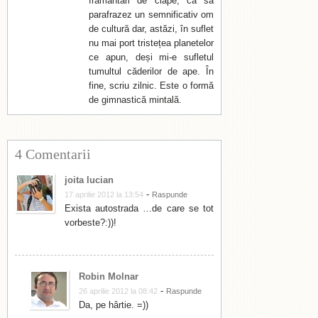
frământări de clape, ca să
parafrazez un semnificativ om
de cultură dar, astăzi, în suflet
nu mai port tristețea planetelor
ce apun, deși mi-e sufletul
tumultul căderilor de ape. În
fine, scriu zilnic. Este o formă
de gimnastică mintală.
4 Comentarii
joita lucian
-
17 aprilie 2012 la 13:54
Raspunde
Exista autostrada …de care se tot
vorbeste?:))!
Robin Molnar
-
26 aprilie 2012 la 08:42
Raspunde
Da, pe hârtie. =))