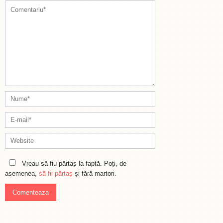
Vreau să fiu părtaș la faptă. Poți, de
asemenea,
să fii părtaș
și fără martori.