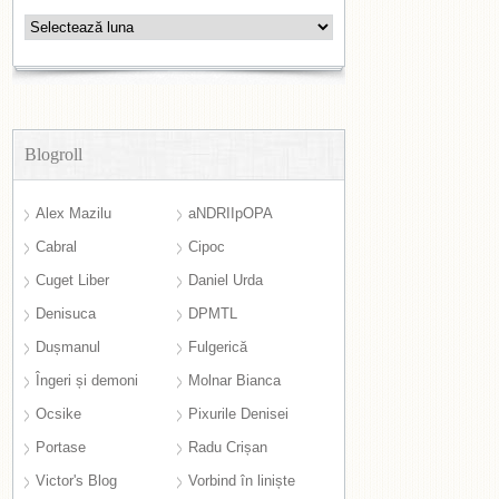
Arhive
Blogroll
Alex Mazilu
aNDRIIpOPA
Cabral
Cipoc
Cuget Liber
Daniel Urda
Denisuca
DPMTL
Dușmanul
Fulgerică
Îngeri și demoni
Molnar Bianca
Ocsike
Pixurile Denisei
Portase
Radu Crișan
Victor's Blog
Vorbind în liniște