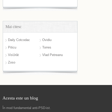
Mai citesc
Daily Cotcodac
Ovidiu
Piticu
Torres
VisUrât
Vlad Petreanu
Zoso
Acesta este un blog
În mod fundamental
anti-PSD-ist
.