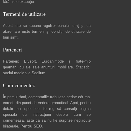
fără nicio excepție.
Termeni de utilizare
Acest site se supune regulilor bunului simț și, ca
atare, are niște
termeni și condiții de utilizare
de
bun simț.
Parteneri
Parteneri:
Elvsoft
,
Euroanimode
și frate-mio
geamăn, cu ale sale
anunturi imobiliare
. Statistici
social media via
Seolium
.
Cum comentez
În primul rând, comentariile trebuiesc scrise cât mai
corect, din punct de vedere gramatical. Apoi, pentru
detalii mai specifice, te rog să consulți pagina
specială cu instrucțiuni despre
cum se
comentează
, asta ca să nu fie surprize neplăcute
bilaterale.
Pentru SEO
.