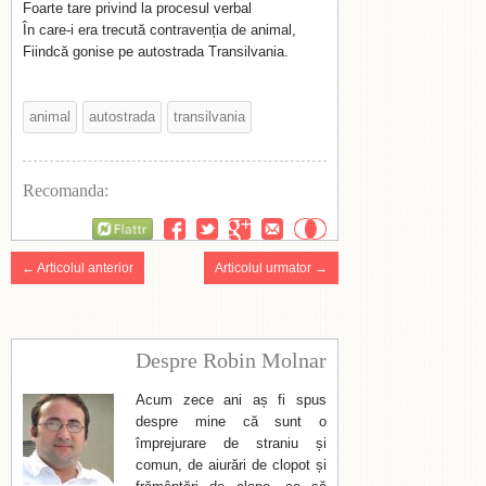
Foarte tare privind la procesul verbal
În care-i era trecută contravenția de animal,
Fiindcă gonise pe autostrada Transilvania.
animal
autostrada
transilvania
Recomanda:
Flattr
← Articolul anterior
Articolul urmator →
Despre Robin Molnar
Acum zece ani aș fi spus
despre mine că sunt o
împrejurare de straniu și
comun, de aiurări de clopot și