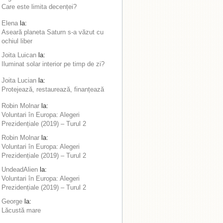
Care este limita decenței?
Elena
la:
Aseară planeta Saturn s-a văzut cu
ochiul liber
Joita Luican
la:
Iluminat solar interior pe timp de zi?
Joita Lucian
la:
Protejează, restaurează, finanțează
Robin Molnar
la:
Voluntari în Europa: Alegeri
Prezidențiale (2019) – Turul 2
Robin Molnar
la:
Voluntari în Europa: Alegeri
Prezidențiale (2019) – Turul 2
UndeadAlien
la:
Voluntari în Europa: Alegeri
Prezidențiale (2019) – Turul 2
George
la:
Lăcustă mare