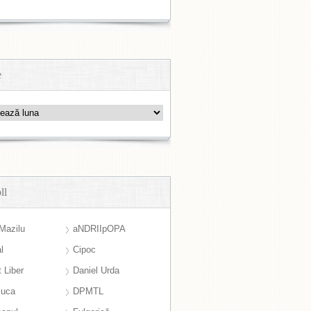
e
ll
Mazilu
aNDRIIpOPA
l
Cipoc
 Liber
Daniel Urda
suca
DPMTL