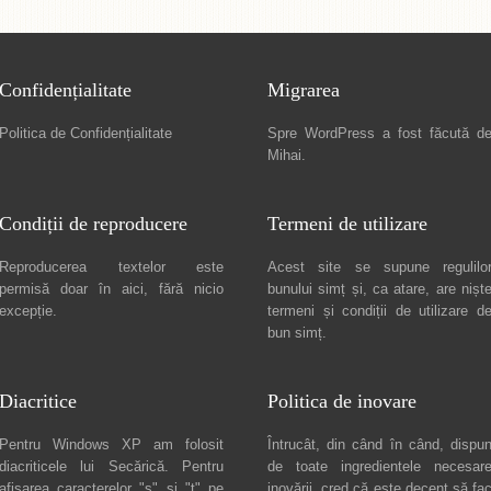
Confidențialitate
Migrarea
Politica de Confidențialitate
Spre
WordPress a fost făcută d
Mihai
.
Condiții de reproducere
Termeni de utilizare
Reproducerea textelor este
Acest site se supune regulilo
permisă doar în
aici
, fără nicio
bunului simț și, ca atare, are nișt
excepție.
termeni și condiții de utilizare
d
bun simț.
Diacritice
Politica de inovare
Pentru Windows XP am folosit
Întrucât, din când în când, dispu
diacriticele lui
Secărică
. Pentru
de toate ingredientele necesar
afișarea caracterelor "ș" și "ț" pe
inovării, cred că este decent să fa