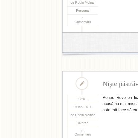
de
Robin Molnar
Personal
4
Comentarii
Niște păstrăv
Pentru Revelion lu
08:01
acasă nu mai mișcau
07 ian. 2011
asta mă face să cred
de
Robin Molnar
Diverse
16
Comentarii