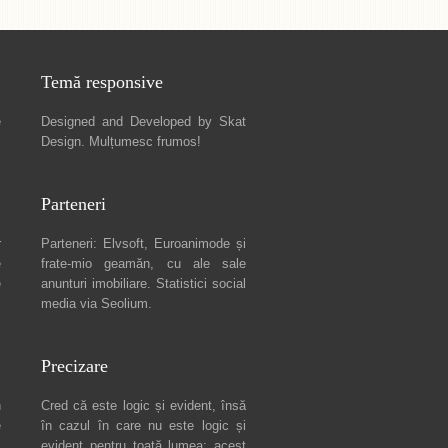
Temă responsive
e
Designed and Developed by
Skat
Design
. Mulțumesc frumos!
Parteneri
r
Parteneri:
Elvsoft
,
Euroanimode
și
e
frate-mio geamăn, cu ale sale
e
anunturi imobiliare
. Statistici social
media via
Seolium
.
Precizare
n
Cred că este logic și evident, însă
e
în cazul în care nu este logic și
c
evident pentru toată lumea: acest