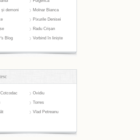
anul
Fulgerică
i și demoni
Molnar Bianca
ke
Pixurile Denisei
ase
Radu Crișan
r's Blog
Vorbind în liniște
tesc
 Cotcodac
Ovidiu
u
Torres
ât
Vlad Petreanu