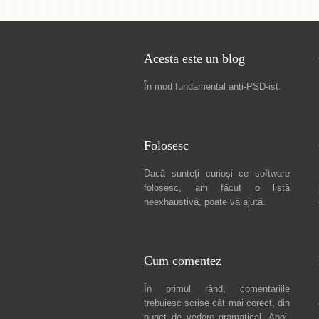
Acesta este un blog
În mod fundamental
anti-PSD-ist
.
Folosesc
Dacă sunteți curioși ce software
folosesc, am făcut
o listă
neexhaustivă
, poate vă ajută.
Cum comentez
În primul rând, comentariile
trebuiesc scrise cât mai corect, din
punct de vedere gramatical. Apoi,