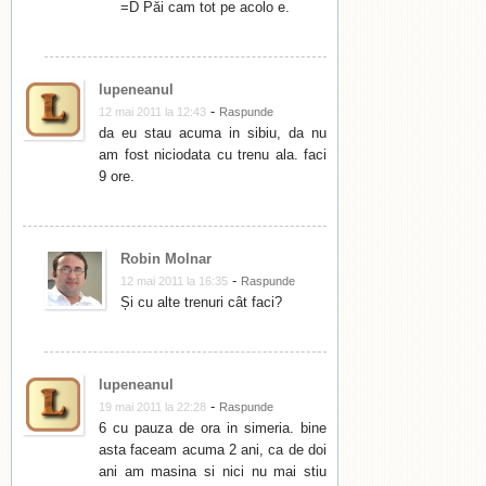
=D Păi cam tot pe acolo e.
lupeneanul
-
12 mai 2011 la 12:43
Raspunde
da eu stau acuma in sibiu, da nu
am fost niciodata cu trenu ala. faci
9 ore.
Robin Molnar
-
12 mai 2011 la 16:35
Raspunde
Și cu alte trenuri cât faci?
lupeneanul
-
19 mai 2011 la 22:28
Raspunde
6 cu pauza de ora in simeria. bine
asta faceam acuma 2 ani, ca de doi
ani am masina si nici nu mai stiu