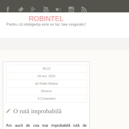
ROBINTEL
Pentru că inteligența este un loc tare singuratic!
08:22
29 nov. 2010
de
Robin Molnar
Diverse
6
Comentarii
O rută improbabilă
Am auzit de cea mai improbabilă rută de