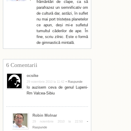
frământări de clape, ca să
parafrazez un semnificativ om
de cultură dar, astăzi, în suflet
nu mai port tristețea planetelor
ce apun, deși mi-e sufletul
tumultul căderilor de ape. În
fine, scriu zilnic. Este o formă
de gimnastică mintală.
6 Comentarii
ocsike
-
29 noiembrie 2010 la 11:42
Raspunde
Io auzisem ceva de genul Lupeni-
Rm Valcea-Sibiu
Robin Molnar
-
29 noiembrie 2010 la 22:50
Raspunde