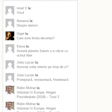
Ionel V
la:
Visul
Noname
la:
Despre ateism
Gigel
la:
Care este limita decenței?
Elena
la:
Aseară planeta Saturn s-a văzut cu
ochiul liber
Joita Luican
la:
Iluminat solar interior pe timp de zi?
Joita Lucian
la:
Protejează, restaurează, finanțează
Robin Molnar
la:
Voluntari în Europa: Alegeri
Prezidențiale (2019) – Turul 2
Robin Molnar
la:
Voluntari în Europa: Alegeri