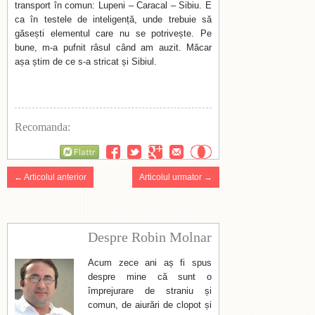
transport în comun: Lupeni – Caracal – Sibiu. E
ca în testele de inteligență, unde trebuie să
găsești elementul care nu se potrivește. Pe
bune, m-a pufnit râsul când am auzit. Măcar
așa știm de ce s-a stricat și Sibiul.
Recomanda:
Flattr
← Articolul anterior
Articolul urmator →
Despre Robin Molnar
Acum zece ani aș fi spus
despre mine că sunt o
împrejurare de straniu și
comun, de aiurări de clopot și