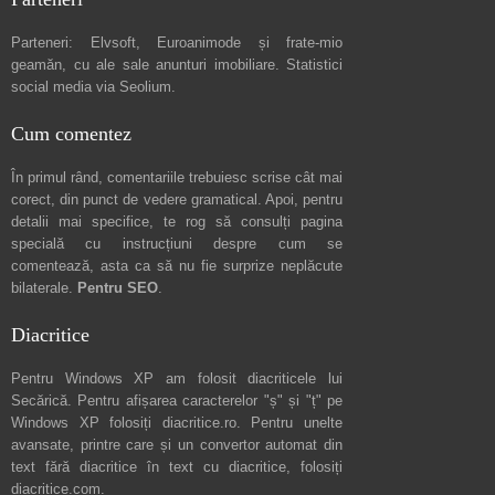
Parteneri:
Elvsoft
,
Euroanimode
și frate-mio
geamăn, cu ale sale
anunturi imobiliare
. Statistici
social media via
Seolium
.
Cum comentez
În primul rând, comentariile trebuiesc scrise cât mai
corect, din punct de vedere gramatical. Apoi, pentru
detalii mai specifice, te rog să consulți pagina
specială cu instrucțiuni despre
cum se
comentează
, asta ca să nu fie surprize neplăcute
bilaterale.
Pentru SEO
.
Diacritice
Pentru Windows XP am folosit diacriticele lui
Secărică
. Pentru afișarea caracterelor "ș" și "ț" pe
Windows XP folosiți
diacritice.ro
. Pentru unelte
avansate, printre care și un convertor automat din
text fără diacritice în text cu diacritice, folosiți
diacritice.com
.