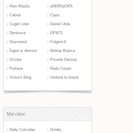
Alex Mazilu
aNDRIIpOPA
Cabral
Cipoc
Cuget Liber
Daniel Urda
Denisuca
DPMTL
Dușmanul
Fulgerică
Îngeri și demoni
Molnar Bianca
Ocsike
Pixurile Denisei
Portase
Radu Crișan
Victor's Blog
Vorbind în liniște
Mai citesc
Daily Cotcodac
Ovidiu