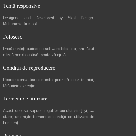
Temă responsive
Designed and Developed by
Skat Design
.
Mulțumesc frumos!
Folosesc
Dacă sunteți curioși ce software folosesc, am făcut
o listă neexhaustivă
, poate vă ajută.
Condiții de reproducere
Reproducerea textelor este permisă doar în
aici
,
fără nicio excepție.
Termeni de utilizare
Acest site se supune regulilor bunului simț și, ca
atare, are niște
termeni și condiții de utilizare
de
bun simț.
Parteneri