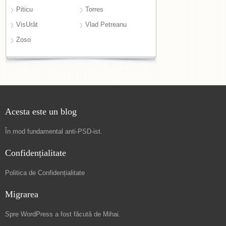
Piticu
Torres
VisUrât
Vlad Petreanu
Zoso
Acesta este un blog
În mod fundamental
anti-PSD-ist
.
Confidențialitate
Politica de Confidențialitate
Migrarea
Spre
WordPress a fost făcută de Mihai
.