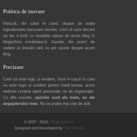
Politica de inovare
Întrucât, din când în când, dispun de toate
ingredientele necesare inovării, cred că este decent
să fac o listă cu noutățile aduse de acest blog în
blogosfera românească. Așadar, din punct de
vedere al inovării iată ce pot spune
despre acest
blog
.
Precizare
Cred că este logic și evident, însă în cazul în care
nu este logic și evident pentru toată lumea: acest
website conține opinii personale, nu de organizație.
Cu alte cuvinte,
opiniile sunt ale mele, nu ale
angajatorului meu
. Nu se poate mai clar de atât.
© 2007 - 2010 -
Robin Molnar
Designed and Developed by
Skat Design