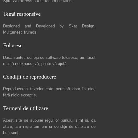
Spre
WordPress a fost făcută de Mihai
.
Temă responsive
Designed and Developed by
Skat Design
.
Mulțumesc frumos!
Folosesc
Dacă sunteți curioși ce software folosesc, am făcut
o listă neexhaustivă
, poate vă ajută.
Condiții de reproducere
Reproducerea textelor este permisă doar în
aici
,
fără nicio excepție.
Termeni de utilizare
Acest site se supune regulilor bunului simț și, ca
atare, are niște
termeni și condiții de utilizare
de
bun simț.