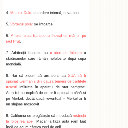
Motorul Duke
cu ardere internă, ceva nou.
Vortexul polar
se întoarce.
A fost reluat transportul fluvial de mărfuri pe
râul Prut
.
Arhitecții francezi au
o idee de folosire
a
stadioanelor care rămân nefolosite după cupa
mondială.
Hai să zicem că are sens ca
SUA să fi
spionat Germania din cauza temerii de cârtițele
rusești
infiltrate în aparatul de stat nemțesc.
Asta tot nu explică de ce ar fi spionat-o până și
pe Merkel, decât dacă -eventual – Merkel ar fi
un slujbaș moscovit…
California se pregătește să introducă
restricții
la folosirea apei
. Măcar la faza asta i-am luat
încă de acum câteva zeci de ani!