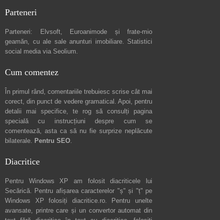
Parteneri
Parteneri:
Elvsoft
,
Euroanimode
și frate-mio
geamăn, cu ale sale
anunturi imobiliare
. Statistici
social media via
Seolium
.
Cum comentez
În primul rând, comentariile trebuiesc scrise cât mai
corect, din punct de vedere gramatical. Apoi, pentru
detalii mai specifice, te rog să consulți pagina
specială cu instrucțiuni despre
cum se
comentează
, asta ca să nu fie surprize neplăcute
bilaterale.
Pentru SEO
.
Diacritice
Pentru Windows XP am folosit diacriticele lui
Secărică
. Pentru afișarea caracterelor "ș" și "ț" pe
Windows XP folosiți
diacritice.ro
. Pentru unelte
avansate, printre care și un convertor automat din