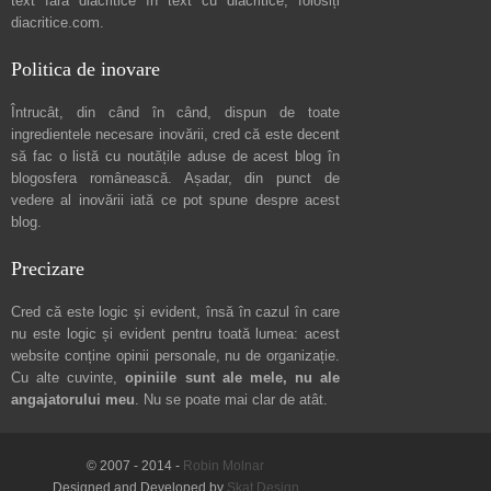
text fără diacritice în text cu diacritice, folosiți
diacritice.com
.
Politica de inovare
Întrucât, din când în când, dispun de toate
ingredientele necesare inovării, cred că este decent
să fac o listă cu noutățile aduse de acest blog în
blogosfera românească. Așadar, din punct de
vedere al inovării iată ce pot spune
despre acest
blog
.
Precizare
Cred că este logic și evident, însă în cazul în care
nu este logic și evident pentru toată lumea: acest
website conține opinii personale, nu de organizație.
Cu alte cuvinte,
opiniile sunt ale mele, nu ale
angajatorului meu
. Nu se poate mai clar de atât.
© 2007 - 2014 -
Robin Molnar
Designed and Developed by
Skat Design