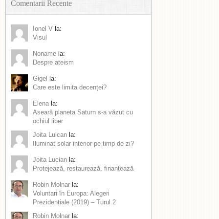
Comentarii Recente
Ionel V
la:
Visul
Noname
la:
Despre ateism
Gigel
la:
Care este limita decenței?
Elena
la:
Aseară planeta Saturn s-a văzut cu
ochiul liber
Joita Luican
la:
Iluminat solar interior pe timp de zi?
Joita Lucian
la:
Protejează, restaurează, finanțează
Robin Molnar
la:
Voluntari în Europa: Alegeri
Prezidențiale (2019) – Turul 2
Robin Molnar
la: