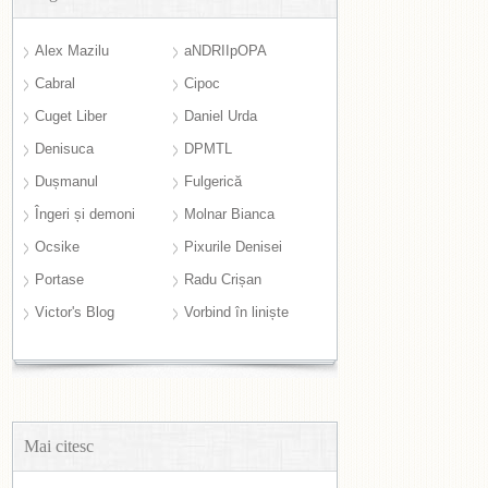
Alex Mazilu
aNDRIIpOPA
Cabral
Cipoc
Cuget Liber
Daniel Urda
Denisuca
DPMTL
Dușmanul
Fulgerică
Îngeri și demoni
Molnar Bianca
Ocsike
Pixurile Denisei
Portase
Radu Crișan
Victor's Blog
Vorbind în liniște
Mai citesc