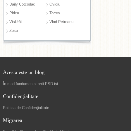
Daily Cotcodac
Ovidiu
Piticu
Torres
VisUrât
Vlad Petreanu
Zoso
Acesta este un blog
În mod fundamental
anti-PSD-ist
.
Confidențialitate
Politica de Confidențialitate
Migrarea