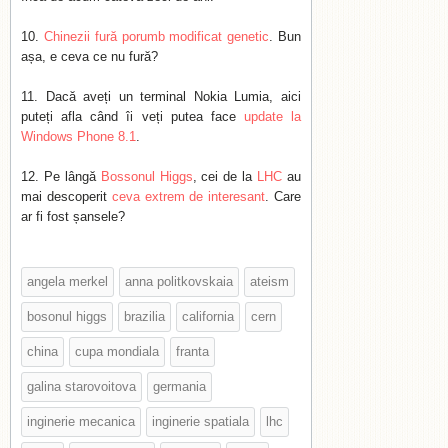
Chinezii fură porumb modificat genetic
. Bun
așa, e ceva ce nu fură?
Dacă aveți un terminal Nokia Lumia, aici
puteți afla când îi veți putea face
update la
Windows Phone 8.1
.
Pe lângă
Bossonul Higgs
, cei de la
LHC
au
mai descoperit
ceva extrem de interesant
. Care
ar fi fost șansele?
angela merkel
anna politkovskaia
ateism
bosonul higgs
brazilia
california
cern
china
cupa mondiala
franta
galina starovoitova
germania
inginerie mecanica
inginerie spatiala
lhc