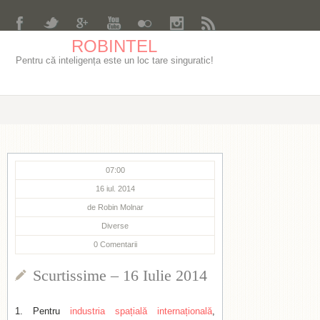
ROBINTEL
Pentru că inteligența este un loc tare singuratic!
07:00
16 iul. 2014
de
Robin Molnar
Diverse
0
Comentarii
Scurtissime – 16 Iulie 2014
Pentru
industria spațială internațională
,