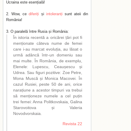
Ucraina este esențială!
Wow, ce
diferiți
și
intoleranți
sunt ateii din
România!
O paralelă între Rusia și România:
În istoria recentă a oricărei țări pot fi
men­țio­nate câteva nume de femei
care i-au marcat evoluția, au lăsat o
urmă adâncă într-un domeniu sau
mai multe. În Ro­mâ­nia, de exemplu,
Elenele: Lupescu, Ceau­șes­cu și
Udrea. Sau figuri pozitive: Zoe Petre,
Mona Muscă și Monica Macovei. În
ca­zul Rusiei, peste 50 de ani, orice
na­ra­țiu­ne a acestor timpuri va trebui
să mențio­ne­ze numele a cel puțin
trei femei: Anna Politkovskaia, Galina
Starovoitova și Va­le­ria
Novodvorskaia.
Revista 22