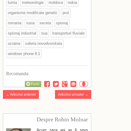
lumia
meteorologie
moldova
nokia
organisme modificate genetic
prut
romania
rusia
seceta
spionaj
spionaj industrial
sua
transporturi fluviale
ucraina
va­le­ria novodvorskaia
windows phone 8.1
Recomanda:
Flattr
← Articolul anterior
Articolul urmator →
Despre Robin Molnar
Acum zece ani aș fi spus